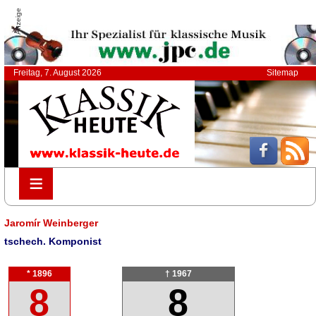
Anzeige
Freitag, 7. August 2026
Sitemap
≡
≡
Jaromír Weinberger
tschech. Komponist
* 1896
† 1967
8
8