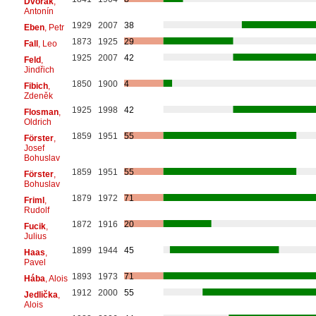
Dvořák
,
Antonín
1929
2007
38
Eben
, Petr
1873
1925
29
Fall
, Leo
1925
2007
42
Feld
,
Jindřich
1850
1900
4
Fibich
,
Zdeněk
1925
1998
42
Flosman
,
Oldrich
1859
1951
55
Förster
,
Josef
Bohuslav
1859
1951
55
Förster
,
Bohuslav
1879
1972
71
Friml
,
Rudolf
1872
1916
20
Fucik
,
Julius
1899
1944
45
Haas
,
Pavel
1893
1973
71
Hába
, Alois
1912
2000
55
Jedlička
,
Alois