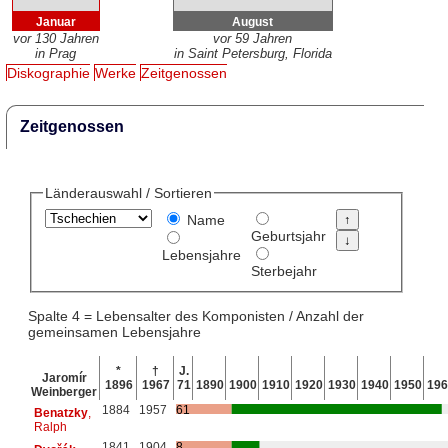
Januar
August
vor 130 Jahren
vor 59 Jahren
in Prag
in Saint Petersburg, Florida
Diskographie
Werke
Zeitgenossen
Zeitgenossen
Länderauswahl / Sortieren
Name
Geburtsjahr
Lebensjahre
Sterbejahr
Spalte 4 = Lebensalter des Komponisten / Anzahl der
gemeinsamen Lebensjahre
*
†
J.
Jaromír
1896
1967
71
1890
1900
1910
1920
1930
1940
1950
196
Weinberger
1884
1957
61
Benatzky
,
Ralph
1841
1904
8