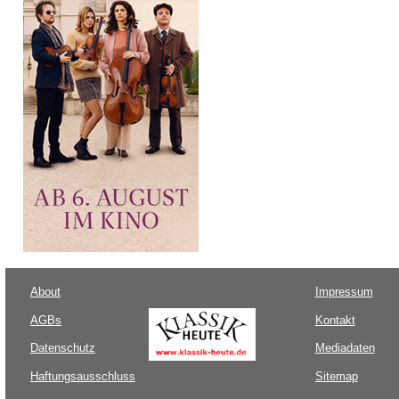
About
Impressum
AGBs
Kontakt
Datenschutz
Mediadaten
Haftungsausschluss
Sitemap