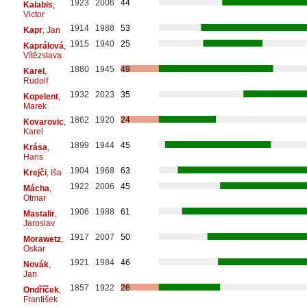
1923
2006
44
Kalabis
,
Victor
1914
1988
53
Kapr
, Jan
1915
1940
25
Kaprálová
,
Vítězslava
1880
1945
49
Karel
,
Rudolf
1932
2023
35
Kopelent
,
Marek
1862
1920
24
Kovarovic
,
Karel
1899
1944
45
Krása
,
Hans
1904
1968
63
Krejči
, Iša
1922
2006
45
Mácha
,
Otmar
1906
1988
61
Mastalir
,
Jaroslav
1917
2007
50
Morawetz
,
Oskar
1921
1984
46
Novák
,
Jan
1857
1922
26
Ondříček
,
František