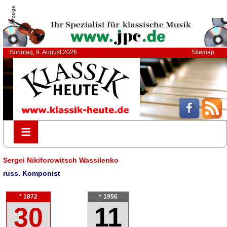
Anzeige
Sonntag, 9. August 2026
Sitemap
≡
≡
Sergei Nikiforowitsch Wassilenko
russ. Komponist
* 1872
† 1956
30
11