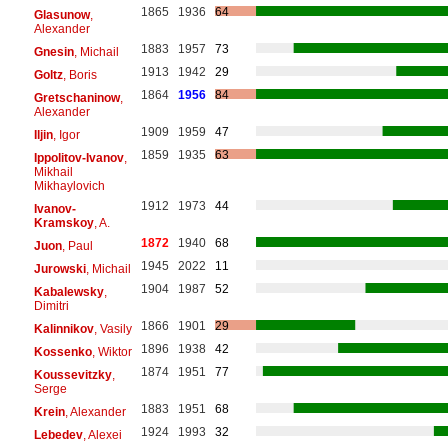
1865
1936
64
Glasunow
,
Alexander
1883
1957
73
Gnesin
, Michail
1913
1942
29
Goltz
, Boris
1864
1956
84
Gretschaninow
,
Alexander
1909
1959
47
Iljin
, Igor
1859
1935
63
Ippolitov-Ivanov
,
Mikhail
Mikhaylovich
1912
1973
44
Ivanov-
Kramskoy
, A.
1872
1940
68
Juon
, Paul
1945
2022
11
Jurowski
, Michail
1904
1987
52
Kabalewsky
,
Dimitri
1866
1901
29
Kalinnikov
, Vasily
1896
1938
42
Kossenko
, Wiktor
1874
1951
77
Koussevitzky
,
Serge
1883
1951
68
Krein
, Alexander
1924
1993
32
Lebedev
, Alexei