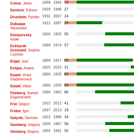
1869
1942
70
Conus
, Jules
1929
1996
27
Denisov
, Edison
1932
2007
24
Druzhinin
, Fyodor
1812
1897
25
Dubuque
,
Alexander
1900
1955
55
Dunayevsky
,
Isaak
1899
1974
57
Eckhardt-
Gramatté
, Sophie
Carmen
1868
1927
55
Engel
, Joel
1925
2015
31
Eshpai
, Andrei
1860
1935
63
Ewald
, Victor
Vladimirovich
1860
1935
63
Ewald
, Viktor
1890
1962
66
Feinberg
, Samuil
Evgenievitch
1915
2012
41
Frid
, Grigori
1937
2013
19
Frolov
, Igor
1922
1966
34
Galynin
, German
1900
1967
56
Gamburg
, Grigorij
1904
1981
52
Ginzburg
, Grigory