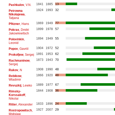
1841
1885
13
Pashkalov
, V.N.
1924
1993
32
Petrowna
Nikolajewa
,
Tatjana
1869
1949
77
Pfitzner
, Hans
1899
1978
57
Pokras
, Dmitri
Jakowlewitsch
1894
1949
55
Polovinkin
,
Leonid
1904
1972
52
Popov
, Gavriil
1891
1953
62
Prokofjew
, Sergej
1873
1943
70
Rachmaninow
,
Sergej
1908
1990
48
Rakov
, N
1866
1920
48
Rebikow
,
Wladimir
1889
1977
67
Revuzkij
, Lewko
1844
1908
36
Rimsky-
Korssakoff
,
Nikolai
1833
1896
24
Ritter
, Alexander
1927
2007
29
Rostropowitsch
,
Mstislaw