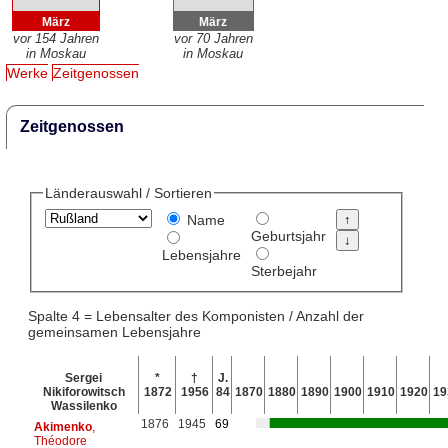
März
März
vor 154 Jahren
vor 70 Jahren
in Moskau
in Moskau
Werke
Zeitgenossen
Zeitgenossen
Länderauswahl / Sortieren
Name
Geburtsjahr
Lebensjahre
Sterbejahr
Spalte 4 = Lebensalter des Komponisten / Anzahl der
gemeinsamen Lebensjahre
Sergei
*
†
J.
Nikiforowitsch
1872
1956
84
1870
1880
1890
1900
1910
1920
19
Wassilenko
1876
1945
69
Akimenko
,
Théodore