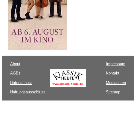
About
Impressum
AGBs
Kontakt
Datenschutz
Mediadaten
Haftungsausschluss
Sitemap