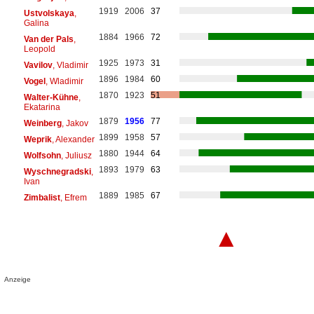
1919
2006
37
Ustvolskaya
,
Galina
1884
1966
72
Van der Pals
,
Leopold
1925
1973
31
Vavilov
, Vladimir
1896
1984
60
Vogel
, Wladimir
1870
1923
51
Walter-Kühne
,
Ekatarina
1879
1956
77
Weinberg
, Jakov
1899
1958
57
Weprik
, Alexander
1880
1944
64
Wolfsohn
, Juliusz
1893
1979
63
Wyschnegradski
,
Ivan
1889
1985
67
Zimbalist
, Efrem
▲
Anzeige