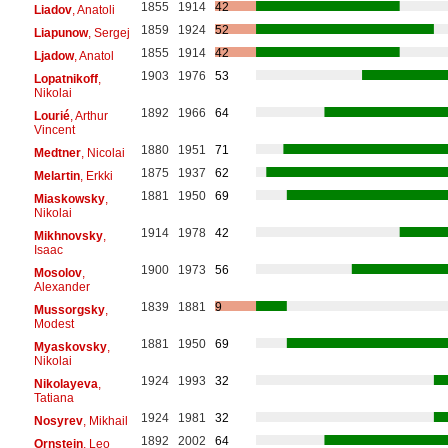
1855
1914
42
Liadov
, Anatoli
1859
1924
52
Liapunow
, Sergej
1855
1914
42
Ljadow
, Anatol
1903
1976
53
Lopatnikoff
,
Nikolai
1892
1966
64
Lourié
, Arthur
Vincent
1880
1951
71
Medtner
, Nicolai
1875
1937
62
Melartin
, Erkki
1881
1950
69
Miaskowsky
,
Nikolai
1914
1978
42
Mikhnovsky
,
Isaac
1900
1973
56
Mosolov
,
Alexander
1839
1881
9
Mussorgsky
,
Modest
1881
1950
69
Myaskovsky
,
Nikolai
1924
1993
32
Nikolayeva
,
Tatiana
1924
1981
32
Nosyrev
, Mikhail
1892
2002
64
Ornstein
, Leo