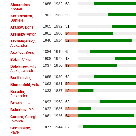
1888
1982
68
Alexandrov
,
Anatoli
1901
1983
55
Amfitheatrof
,
Daniele
1905
1992
51
Arapov
, Boris
1861
1906
34
Arensky
, Anton
1846
1924
52
Arkhangelsky
,
Alexander
1884
1949
65
Asafiev
, Boris
1908
1972
48
Babin
, Viktor
1837
1910
38
Balakirew
, Mily
Alexejewitsch
1888
1989
68
Berlin
, Irving
1863
1931
59
Blumenfeld
, Felix
1833
1887
15
Borodin
,
Alexander
1893
1958
63
Brown
, Lew
1822
1885
13
Bulakhov
, P.P.
1861
1926
54
Catoire
, Georgi
Lvovich
1877
1944
67
Chesnokov
,
Pavel