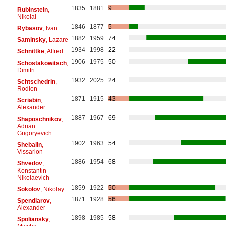
1835
1881
9
Rubinstein
,
Nikolai
1846
1877
5
Rybasov
, Ivan
1882
1959
74
Saminsky
, Lazare
1934
1998
22
Schnittke
, Alfred
1906
1975
50
Schostakowitsch
,
Dimitri
1932
2025
24
Schtschedrin
,
Rodion
1871
1915
43
Scriabin
,
Alexander
1887
1967
69
Shaposchnikov
,
Adrian
Grigoryevich
1902
1963
54
Shebalin
,
Vissarion
1886
1954
68
Shvedov
,
Konstantin
Nikolaevich
1859
1922
50
Sokolov
, Nikolay
1871
1928
56
Spendiarov
,
Alexander
1898
1985
58
Spoliansky
,