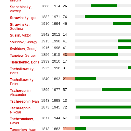
Mischa
1888
1914
26
Stanchinsky
,
Alexey
1882
1971
74
Strawinsky
, Igor
1910
1994
46
Strawinsky
,
Soulima
1942
2012
14
Suslin
, Viktor
1915
1998
41
Sviridov
, Georgy
1915
1998
41
Swiridow
, Georgi
1856
1915
43
Tanejew
, Sergej
1939
2010
17
Tishchenko
, Boris
1925
1996
31
Tschaikowsky
,
Boris
1840
1893
21
Tschaikowsky
,
Peter
1899
1977
57
Tscherepnin
,
Alexander
1943
1998
13
Tscherepnin
, Ivan
1873
1945
72
Tscherepnin
,
Nikolai
1877
1944
67
Tschesnokow
,
Pavel
1818
1883
11
Turgenjew
, Iwan