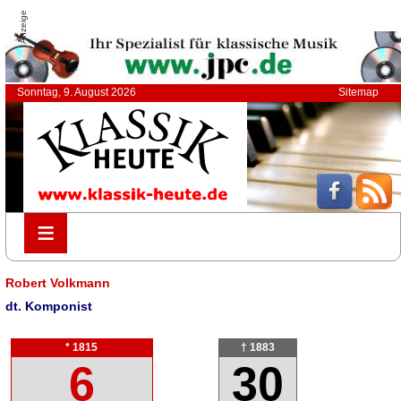
Anzeige
Sonntag, 9. August 2026
Sitemap
≡
≡
Robert Volkmann
dt. Komponist
* 1815
† 1883
6
30