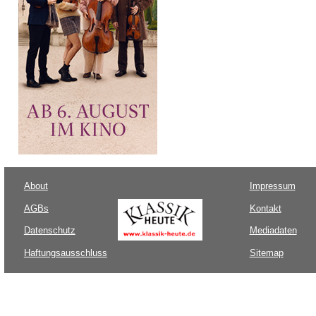
About
Impressum
AGBs
Kontakt
Datenschutz
Mediadaten
Haftungsausschluss
Sitemap