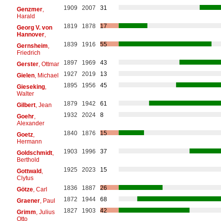
1909
2007
31
Genzmer
,
Harald
1819
1878
17
Georg V. von
Hannover
,
1839
1916
55
Gernsheim
,
Friedrich
1897
1969
43
Gerster
, Ottmar
1927
2019
13
Gielen
, Michael
1895
1956
45
Gieseking
,
Walter
1879
1942
61
Gilbert
, Jean
1932
2024
8
Goehr
,
Alexander
1840
1876
15
Goetz
,
Hermann
1903
1996
37
Goldschmidt
,
Berthold
1925
2023
15
Gottwald
,
Clytus
1836
1887
26
Götze
, Carl
1872
1944
68
Graener
, Paul
1827
1903
42
Grimm
, Julius
Otto