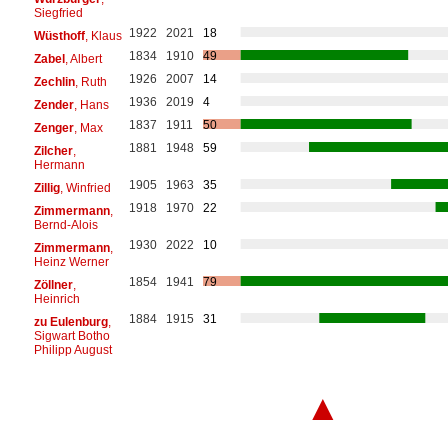
Siegfried
1922
2021
18
Wüsthoff
, Klaus
1834
1910
49
Zabel
, Albert
1926
2007
14
Zechlin
, Ruth
1936
2019
4
Zender
, Hans
1837
1911
50
Zenger
, Max
1881
1948
59
Zilcher
,
Hermann
1905
1963
35
Zillig
, Winfried
1918
1970
22
Zimmermann
,
Bernd-Alois
1930
2022
10
Zimmermann
,
Heinz Werner
1854
1941
79
Zöllner
,
Heinrich
1884
1915
31
zu Eulenburg
,
Sigwart Botho
Philipp August
▲