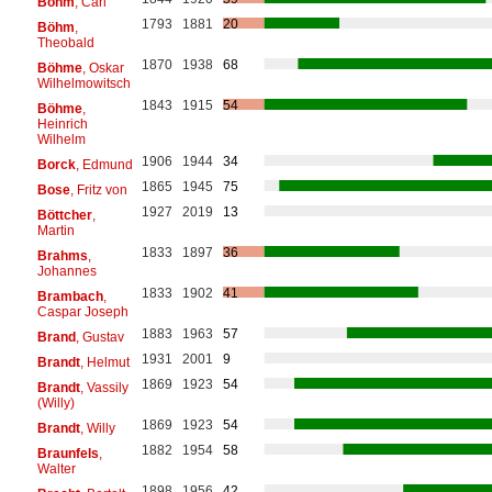
Bohm
, Carl
1793
1881
20
Böhm
,
Theobald
1870
1938
68
Böhme
, Oskar
Wilhelmowitsch
1843
1915
54
Böhme
,
Heinrich
Wilhelm
1906
1944
34
Borck
, Edmund
1865
1945
75
Bose
, Fritz von
1927
2019
13
Böttcher
,
Martin
1833
1897
36
Brahms
,
Johannes
1833
1902
41
Brambach
,
Caspar Joseph
1883
1963
57
Brand
, Gustav
1931
2001
9
Brandt
, Helmut
1869
1923
54
Brandt
, Vassily
(Willy)
1869
1923
54
Brandt
, Willy
1882
1954
58
Braunfels
,
Walter
1898
1956
42