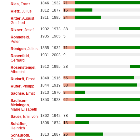
1846
1932
71
Ries
, Franz
1812
1877
16
Rietz
, Julius
1811
1885
24
Ritter
, August
Gottfried
1902
1973
38
Rixner
, Josef
1935
1965
5
Ronnefeld
,
Peter
1855
1932
71
Röntgen
, Julius
1931
2003
9
Rosenfeld
,
Gerhard
1912
1995
28
Rosenstengel
,
Albrecht
1840
1916
55
Rudorff
, Ernst
1844
1919
58
Rüfer
, Philipp
1813
1870
9
Sachse
, Ernst
1853
1923
62
Sachsen-
Meiningen
,
Marie Elisabeth
1862
1942
78
Sauer
, Emil von
1808
1874
13
Schäffer
,
Heinrich
1813
1887
26
Schauroth
,
Delphine von