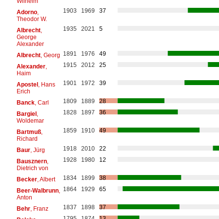
Wilhelm
1903
1969
37
Adorno
,
Theodor W.
1935
2021
5
Albrecht
,
George
Alexander
1891
1976
49
Albrecht
, Georg
1915
2012
25
Alexander
,
Haim
1901
1972
39
Apostel
, Hans
Erich
1809
1889
28
Banck
, Carl
1828
1897
36
Bargiel
,
Woldemar
1859
1910
49
Bartmuß
,
Richard
1918
2010
22
Baur
, Jürg
1928
1980
12
Bausznern
,
Dietrich von
1834
1899
38
Becker
, Albert
1864
1929
65
Beer-Walbrunn
,
Anton
1837
1898
37
Behr
, Franz
1795
1874
13