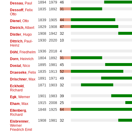
1894
1979
46
Dessau
, Paul
1835
1892
31
Dessoff
, Felix
Otto
1839
1905
44
Dienel
, Otto
1829
1908
47
Dietrich
, Albert
1908
1942
32
Distler
, Hugo
1930
2020
10
Dittrich
, Paul-
Heinz
1936
2018
4
Döhl
, Friedhelm
1804
1892
31
Dorn
, Heinrich
1895
1981
45
Dostal
, Nico
1835
1913
52
Draeseke
, Felix
1891
1971
49
Drischner
, Max
1871
1903
32
Eckhold
,
Richard
1901
1983
39
Egk
, Werner
1915
2008
25
Eham
, Max
1848
1925
64
Eilenberg
,
Richard
1908
1981
32
Eisbrenner
,
Werner
Friedrich Emil