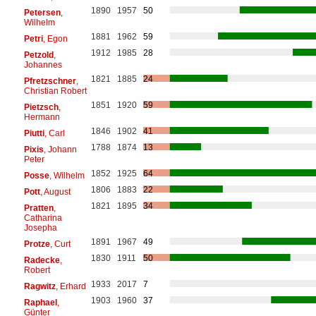
1890
1957
50
Petersen
,
Wilhelm
1881
1962
59
Petri
, Egon
1912
1985
28
Petzold
,
Johannes
1821
1885
24
Pfretzschner
,
Christian Robert
1851
1920
59
Pietzsch
,
Hermann
1846
1902
41
Piutti
, Carl
1788
1874
13
Pixis
, Johann
Peter
1852
1925
64
Posse
, Wilhelm
1806
1883
22
Pott
, August
1821
1895
34
Pratten
,
Catharina
Josepha
1891
1967
49
Protze
, Curt
1830
1911
50
Radecke
,
Robert
1933
2017
7
Ragwitz
, Erhard
1903
1960
37
Raphael
,
Günter