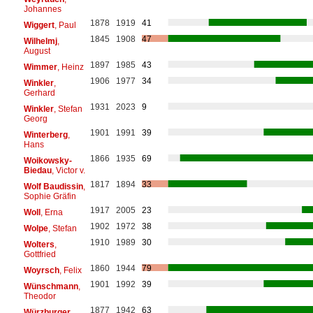
Johannes
1878
1919
41
Wiggert
, Paul
1845
1908
47
Wilhelmj
,
August
1897
1985
43
Wimmer
, Heinz
1906
1977
34
Winkler
,
Gerhard
1931
2023
9
Winkler
, Stefan
Georg
1901
1991
39
Winterberg
,
Hans
1866
1935
69
Woikowsky-
Biedau
, Victor v.
1817
1894
33
Wolf Baudissin
,
Sophie Gräfin
1917
2005
23
Woll
, Erna
1902
1972
38
Wolpe
, Stefan
1910
1989
30
Wolters
,
Gottfried
1860
1944
79
Woyrsch
, Felix
1901
1992
39
Wünschmann
,
Theodor
1877
1942
63
Würzburger
,