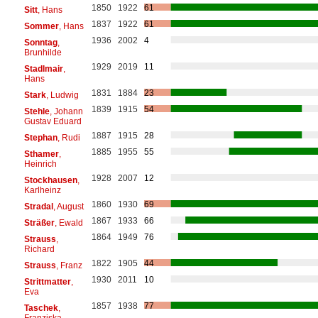
1850
1922
61
Sitt
, Hans
1837
1922
61
Sommer
, Hans
1936
2002
4
Sonntag
,
Brunhilde
1929
2019
11
Stadlmair
,
Hans
1831
1884
23
Stark
, Ludwig
1839
1915
54
Stehle
, Johann
Gustav Eduard
1887
1915
28
Stephan
, Rudi
1885
1955
55
Sthamer
,
Heinrich
1928
2007
12
Stockhausen
,
Karlheinz
1860
1930
69
Stradal
, August
1867
1933
66
Sträßer
, Ewald
1864
1949
76
Strauss
,
Richard
1822
1905
44
Strauss
, Franz
1930
2011
10
Strittmatter
,
Eva
1857
1938
77
Taschek
,
Franziska