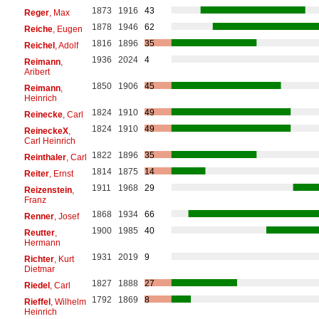
1873
1916
43
Reger
, Max
1878
1946
62
Reiche
, Eugen
1816
1896
35
Reichel
, Adolf
1936
2024
4
Reimann
,
Aribert
1850
1906
45
Reimann
,
Heinrich
1824
1910
49
Reinecke
, Carl
1824
1910
49
ReineckeX
,
Carl Heinrich
1822
1896
35
Reinthaler
, Carl
1814
1875
14
Reiter
, Ernst
1911
1968
29
Reizenstein
,
Franz
1868
1934
66
Renner
, Josef
1900
1985
40
Reutter
,
Hermann
1931
2019
9
Richter
, Kurt
Dietmar
1827
1888
27
Riedel
, Carl
1792
1869
8
Rieffel
, Wilhelm
Heinrich