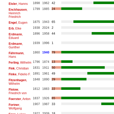
1898
1962
42
Eisler
, Hanns
1799
1885
24
Enckhausen
,
Heinrich
Friedrich
1875
1943
65
Engel
, Eugen
1938
2024
2
Erb
, Elke
1896
1958
44
Erdmann
,
Eduard
1939
1996
1
Erdmann
,
Gunther
1860
1940
79
Fährmann
,
Hans
1796
1874
13
Ferling
, Wilhelm
1831
1911
50
Fink
, Christian
1891
1961
49
Finke
, Fidelio F.
1848
1890
29
Fitzenhagen
,
Wilhelm
1812
1883
22
Flotow
,
Friedrich von
1837
1926
65
Foerster
, Anton
1907
1987
33
Fortner
,
Wolfgang
1922
2009
18