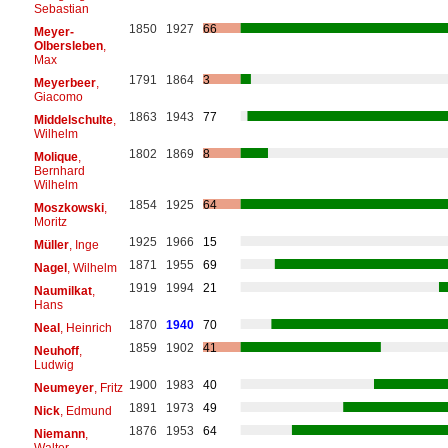
Sebastian
1850
1927
66
Meyer-
Olbersleben
,
Max
1791
1864
3
Meyerbeer
,
Giacomo
1863
1943
77
Middelschulte
,
Wilhelm
1802
1869
8
Molique
,
Bernhard
Wilhelm
1854
1925
64
Moszkowski
,
Moritz
1925
1966
15
Müller
, Inge
1871
1955
69
Nagel
, Wilhelm
1919
1994
21
Naumilkat
,
Hans
1870
1940
70
Neal
, Heinrich
1859
1902
41
Neuhoff
,
Ludwig
1900
1983
40
Neumeyer
, Fritz
1891
1973
49
Nick
, Edmund
1876
1953
64
Niemann
,
Walter