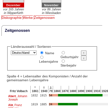
Dezember
November
vor 165 Jahren
vor 86 Jahren
in Wipperfürth
in Wiesbaden
Diskographie
Werke
Zeitgenossen
Zeitgenossen
Länderauswahl / Sortieren
Name
Geburtsjahr
Lebensjahre
Sterbejahr
Spalte 4 = Lebensalter des Komponisten / Anzahl der
gemeinsamen Lebensjahre
*
†
J.
Fritz Volbach
1861
1940
79
1860
1870
1880
1890
1900
1910
192
1832
1915
54
Abert
, Johann
Joseph
1819
1885
24
Abt
, Franz