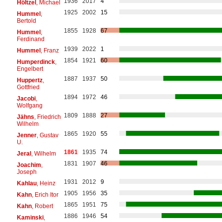
1936
2017
4
Höltzel
, Michael
1925
2002
15
Hummel
,
Bertold
1855
1928
67
Hummel
,
Ferdinand
1939
2022
1
Hummel
, Franz
1854
1921
60
Humperdinck
,
Engelbert
1887
1937
50
Huppertz
,
Gottfried
1894
1972
46
Jacobi
,
Wolfgang
1809
1888
27
Jähns
, Friedrich
Wilhelm
1865
1920
55
Jenner
, Gustav
U.
1861
1935
74
Jeral
, Wilhelm
1831
1907
46
Joachim
,
Joseph
1931
2012
9
Kahlau
, Heinz
1905
1956
35
Kahn
, Erich Itor
1865
1951
75
Kahn
, Robert
1886
1946
54
Kaminski
,