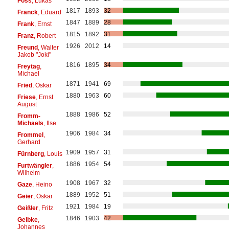
Foss
, Lukas
1817
1893
32
Franck
, Eduard
1847
1889
28
Frank
, Ernst
1815
1892
31
Franz
, Robert
1926
2012
14
Freund
, Walter
Jakob "Joki"
1816
1895
34
Freytag
,
Michael
1871
1941
69
Fried
, Oskar
1880
1963
60
Friese
, Ernst
August
1888
1986
52
Fromm-
Michaels
, Ilse
1906
1984
34
Frommel
,
Gerhard
1909
1957
31
Fürnberg
, Louis
1886
1954
54
Furtwängler
,
Wilhelm
1908
1967
32
Gaze
, Heino
1889
1952
51
Geier
, Oskar
1921
1984
19
Geißler
, Fritz
1846
1903
42
Gelbke
,
Johannes