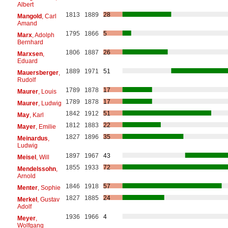
Albert
1813
1889
28
Mangold
, Carl
Amand
1795
1866
5
Marx
, Adolph
Bernhard
1806
1887
26
Marxsen
,
Eduard
1889
1971
51
Mauersberger
,
Rudolf
1789
1878
17
Maurer
, Louis
1789
1878
17
Maurer
, Ludwig
1842
1912
51
May
, Karl
1812
1883
22
Mayer
, Emilie
1827
1896
35
Meinardus
,
Ludwig
1897
1967
43
Meisel
, Will
1855
1933
72
Mendelssohn
,
Arnold
1846
1918
57
Menter
, Sophie
1827
1885
24
Merkel
, Gustav
Adolf
1936
1966
4
Meyer
,
Wolfgang