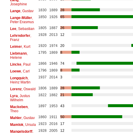
Josephine
1830
1889
28
Lange
, Gustav
1850
1926
65
Lange-Müller
,
Peter Erasmus
1805
1887
26
Lee
, Sebastian
1928
2013
12
Lehrndorfer
,
Franz
1920
1974
20
Leimer
, Kurt
1795
1869
8
Liebmann
,
Helene
1866
1946
74
Lincke
, Paul
1796
1869
8
Loewe
, Carl
1937
2014
3
Longquich
,
Heinz Martin
1806
1889
28
Lorenz
, Oswald
1822
1882
21
Lyra
, Justus
Wilhelm
1897
1953
43
Mackeben
,
Theo
1860
1911
50
Mahler
, Gustav
1923
2016
17
Mamlok
, Ursula
1928
2005
12
Mangelsdorff
,