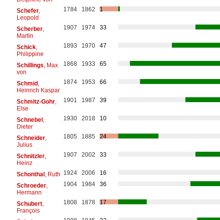
1784
1862
1
Schefer
,
Leopold
1907
1974
33
Scherber
,
Martin
1893
1970
47
Schick
,
Philippine
1868
1933
65
Schillings
, Max
von
1874
1953
66
Schmid
,
Heinrich Kaspar
1901
1987
39
Schmitz-Gohr
,
Else
1930
2018
10
Schnebel
,
Dieter
1805
1885
24
Schneider
,
Julius
1907
2002
33
Schnitzler
,
Heinz
1924
2006
16
Schonthal
, Ruth
1904
1984
36
Schroeder
,
Hermann
1808
1878
17
Schubert
,
François