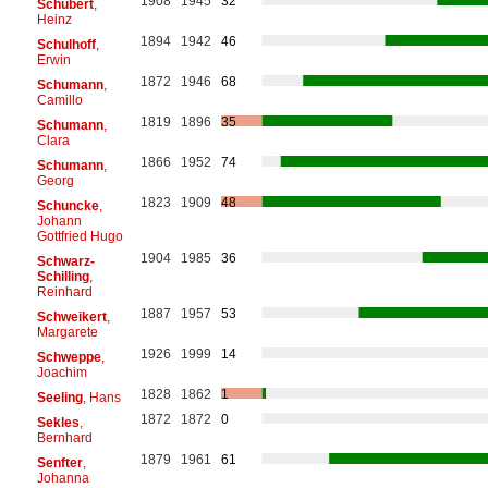
1908
1945
32
Schubert
,
Heinz
1894
1942
46
Schulhoff
,
Erwin
1872
1946
68
Schumann
,
Camillo
1819
1896
35
Schumann
,
Clara
1866
1952
74
Schumann
,
Georg
1823
1909
48
Schuncke
,
Johann
Gottfried Hugo
1904
1985
36
Schwarz-
Schilling
,
Reinhard
1887
1957
53
Schweikert
,
Margarete
1926
1999
14
Schweppe
,
Joachim
1828
1862
1
Seeling
, Hans
1872
1872
0
Sekles
,
Bernhard
1879
1961
61
Senfter
,
Johanna