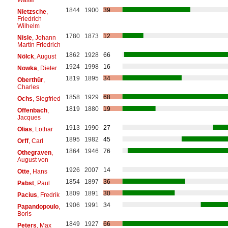
1844
1900
39
Nietzsche
,
Friedrich
Wilhelm
1780
1873
12
Nisle
, Johann
Martin Friedrich
1862
1928
66
Nölck
, August
1924
1998
16
Nowka
, Dieter
1819
1895
34
Oberthür
,
Charles
1858
1929
68
Ochs
, Siegfried
1819
1880
19
Offenbach
,
Jacques
1913
1990
27
Olias
, Lothar
1895
1982
45
Orff
, Carl
1864
1946
76
Othegraven
,
August von
1926
2007
14
Otte
, Hans
1854
1897
36
Pabst
, Paul
1809
1891
30
Pacius
, Fredrik
1906
1991
34
Papandopoulo
,
Boris
1849
1927
66
Peters
, Max