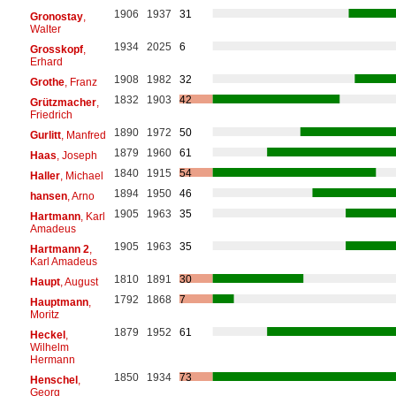
1906
1937
31
Gronostay
,
Walter
1934
2025
6
Grosskopf
,
Erhard
1908
1982
32
Grothe
, Franz
1832
1903
42
Grützmacher
,
Friedrich
1890
1972
50
Gurlitt
, Manfred
1879
1960
61
Haas
, Joseph
1840
1915
54
Haller
, Michael
1894
1950
46
hansen
, Arno
1905
1963
35
Hartmann
, Karl
Amadeus
1905
1963
35
Hartmann 2
,
Karl Amadeus
1810
1891
30
Haupt
, August
1792
1868
7
Hauptmann
,
Moritz
1879
1952
61
Heckel
,
Wilhelm
Hermann
1850
1934
73
Henschel
,
Georg