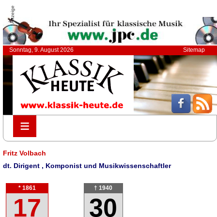
Anzeige
Sonntag, 9. August 2026
Sitemap
≡
≡
Fritz Volbach
dt. Dirigent , Komponist und Musikwissenschaftler
* 1861
† 1940
17
30