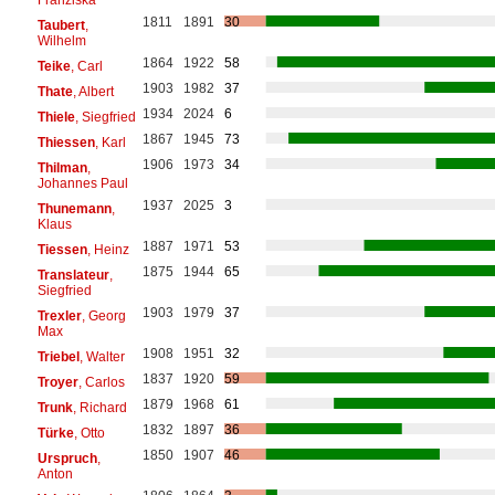
1811
1891
30
Taubert
,
Wilhelm
1864
1922
58
Teike
, Carl
1903
1982
37
Thate
, Albert
1934
2024
6
Thiele
, Siegfried
1867
1945
73
Thiessen
, Karl
1906
1973
34
Thilman
,
Johannes Paul
1937
2025
3
Thunemann
,
Klaus
1887
1971
53
Tiessen
, Heinz
1875
1944
65
Translateur
,
Siegfried
1903
1979
37
Trexler
, Georg
Max
1908
1951
32
Triebel
, Walter
1837
1920
59
Troyer
, Carlos
1879
1968
61
Trunk
, Richard
1832
1897
36
Türke
, Otto
1850
1907
46
Urspruch
,
Anton