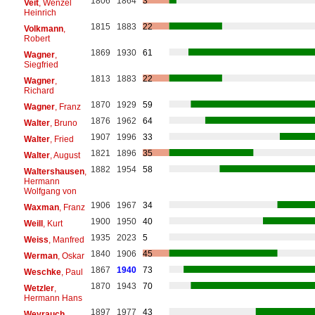
1806
1864
3
Veit
, Wenzel
Heinrich
1815
1883
22
Volkmann
,
Robert
1869
1930
61
Wagner
,
Siegfried
1813
1883
22
Wagner
,
Richard
1870
1929
59
Wagner
, Franz
1876
1962
64
Walter
, Bruno
1907
1996
33
Walter
, Fried
1821
1896
35
Walter
, August
1882
1954
58
Waltershausen
,
Hermann
Wolfgang von
1906
1967
34
Waxman
, Franz
1900
1950
40
Weill
, Kurt
1935
2023
5
Weiss
, Manfred
1840
1906
45
Werman
, Oskar
1867
1940
73
Weschke
, Paul
1870
1943
70
Wetzler
,
Hermann Hans
1897
1977
43
Weyrauch
,