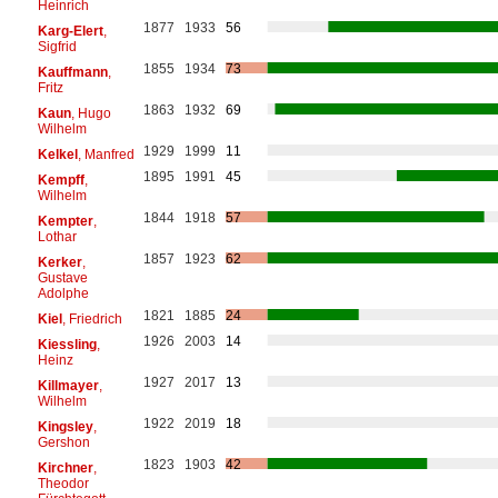
Heinrich
1877
1933
56
Karg-Elert
,
Sigfrid
1855
1934
73
Kauffmann
,
Fritz
1863
1932
69
Kaun
, Hugo
Wilhelm
1929
1999
11
Kelkel
, Manfred
1895
1991
45
Kempff
,
Wilhelm
1844
1918
57
Kempter
,
Lothar
1857
1923
62
Kerker
,
Gustave
Adolphe
1821
1885
24
Kiel
, Friedrich
1926
2003
14
Kiessling
,
Heinz
1927
2017
13
Killmayer
,
Wilhelm
1922
2019
18
Kingsley
,
Gershon
1823
1903
42
Kirchner
,
Theodor