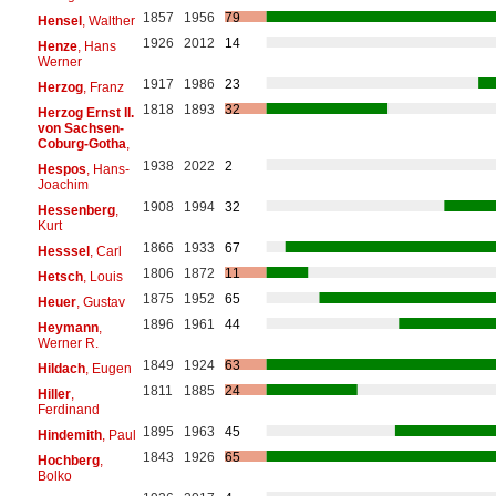
1857
1956
79
Hensel
, Walther
1926
2012
14
Henze
, Hans
Werner
1917
1986
23
Herzog
, Franz
1818
1893
32
Herzog Ernst II.
von Sachsen-
Coburg-Gotha
,
1938
2022
2
Hespos
, Hans-
Joachim
1908
1994
32
Hessenberg
,
Kurt
1866
1933
67
Hesssel
, Carl
1806
1872
11
Hetsch
, Louis
1875
1952
65
Heuer
, Gustav
1896
1961
44
Heymann
,
Werner R.
1849
1924
63
Hildach
, Eugen
1811
1885
24
Hiller
,
Ferdinand
1895
1963
45
Hindemith
, Paul
1843
1926
65
Hochberg
,
Bolko