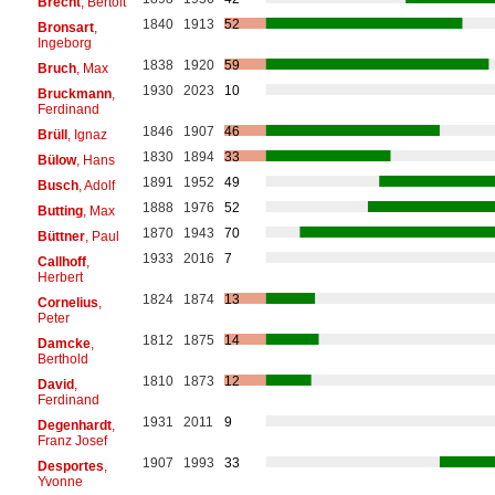
Brecht
, Bertolt
1840
1913
52
Bronsart
,
Ingeborg
1838
1920
59
Bruch
, Max
1930
2023
10
Bruckmann
,
Ferdinand
1846
1907
46
Brüll
, Ignaz
1830
1894
33
Bülow
, Hans
1891
1952
49
Busch
, Adolf
1888
1976
52
Butting
, Max
1870
1943
70
Büttner
, Paul
1933
2016
7
Callhoff
,
Herbert
1824
1874
13
Cornelius
,
Peter
1812
1875
14
Damcke
,
Berthold
1810
1873
12
David
,
Ferdinand
1931
2011
9
Degenhardt
,
Franz Josef
1907
1993
33
Desportes
,
Yvonne