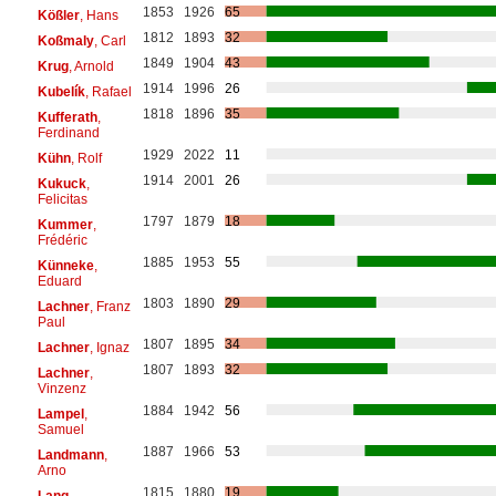
1853
1926
65
Kößler
, Hans
1812
1893
32
Koßmaly
, Carl
1849
1904
43
Krug
, Arnold
1914
1996
26
Kubelík
, Rafael
1818
1896
35
Kufferath
,
Ferdinand
1929
2022
11
Kühn
, Rolf
1914
2001
26
Kukuck
,
Felicitas
1797
1879
18
Kummer
,
Frédéric
1885
1953
55
Künneke
,
Eduard
1803
1890
29
Lachner
, Franz
Paul
1807
1895
34
Lachner
, Ignaz
1807
1893
32
Lachner
,
Vinzenz
1884
1942
56
Lampel
,
Samuel
1887
1966
53
Landmann
,
Arno
1815
1880
19
Lang
,