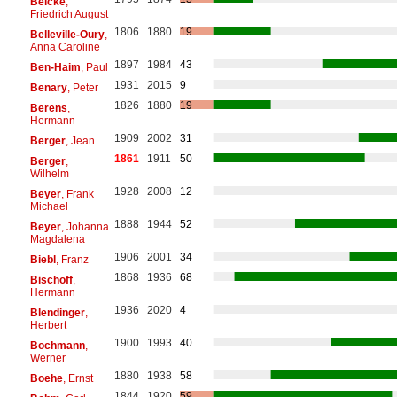
Belcke
,
Friedrich August
1806
1880
19
Belleville-Oury
,
Anna Caroline
1897
1984
43
Ben-Haim
, Paul
1931
2015
9
Benary
, Peter
1826
1880
19
Berens
,
Hermann
1909
2002
31
Berger
, Jean
1861
1911
50
Berger
,
Wilhelm
1928
2008
12
Beyer
, Frank
Michael
1888
1944
52
Beyer
, Johanna
Magdalena
1906
2001
34
Biebl
, Franz
1868
1936
68
Bischoff
,
Hermann
1936
2020
4
Blendinger
,
Herbert
1900
1993
40
Bochmann
,
Werner
1880
1938
58
Boehe
, Ernst
1844
1920
59