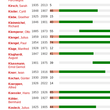
Fürchtegott
1935
2013
5
Kirsch
, Sarah
1848
1907
46
Kistler
, Cyrill
1925
2009
15
Klebe
, Giselher
1846
1901
40
Kleinmichel
,
Richard
1885
1973
55
Klemperer
, Otto
1859
1933
72
Klengel
, Julius
1854
1935
74
Klengel
, Paul
1928
1971
12
Kluge
, Manfred
1847
1902
41
Klughardt
,
August
1901
1975
39
Klussmann
,
Ernst Gernot
1853
1916
55
Knorr
, Iwan
1930
2009
10
Kochan
, Günter
1926
2022
14
Koerppen
,
Alfred
1853
1926
65
Koessler
, Hans
1849
1927
66
Köhler
,
Bernhard
1825
1905
44
Kosleck
, Julius