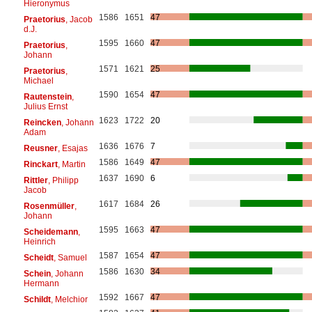
Hieronymus
1586
1651
47
Praetorius
, Jacob
d.J.
1595
1660
47
Praetorius
,
Johann
1571
1621
25
Praetorius
,
Michael
1590
1654
47
Rautenstein
,
Julius Ernst
1623
1722
20
Reincken
, Johann
Adam
1636
1676
7
Reusner
, Esajas
1586
1649
47
Rinckart
, Martin
1637
1690
6
Rittler
, Philipp
Jacob
1617
1684
26
Rosenmüller
,
Johann
1595
1663
47
Scheidemann
,
Heinrich
1587
1654
47
Scheidt
, Samuel
1586
1630
34
Schein
, Johann
Hermann
1592
1667
47
Schildt
, Melchior