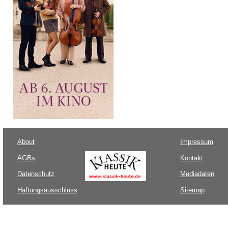
About
Impressum
AGBs
Kontakt
Datenschutz
Mediadaten
Haftungsausschluss
Sitemap