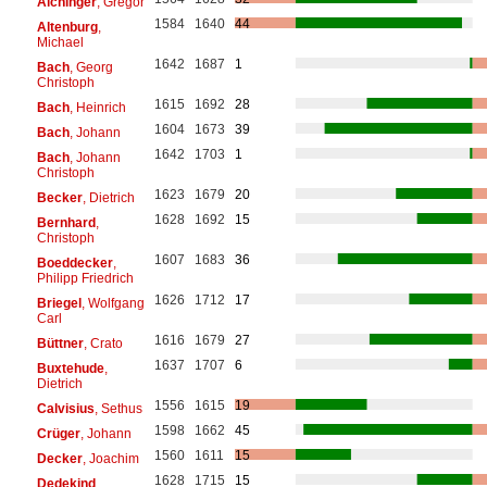
Aichinger
, Gregor
1584
1640
44
Altenburg
,
Michael
1642
1687
1
Bach
, Georg
Christoph
1615
1692
28
Bach
, Heinrich
1604
1673
39
Bach
, Johann
1642
1703
1
Bach
, Johann
Christoph
1623
1679
20
Becker
, Dietrich
1628
1692
15
Bernhard
,
Christoph
1607
1683
36
Boeddecker
,
Philipp Friedrich
1626
1712
17
Briegel
, Wolfgang
Carl
1616
1679
27
Büttner
, Crato
1637
1707
6
Buxtehude
,
Dietrich
1556
1615
19
Calvisius
, Sethus
1598
1662
45
Crüger
, Johann
1560
1611
15
Decker
, Joachim
1628
1715
15
Dedekind
,