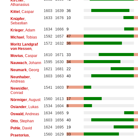
Kircher
,
Athanasius
1603
1639
36
Kittel
, Caspar
1633
1676
10
Knüpfer
,
Sebastian
1634
1666
9
Krieger
, Adam
1592
1657
47
Michael
, Tobias
1572
1632
36
Moritz Landgraf
von Hessen
,
1610
1671
33
Movius
, Caspar
1595
1630
34
Nauwach
, Johann
1621
1681
22
Neumark
, Georg
1603
1663
40
Neunhaber
,
Andreas
1541
1603
7
Newsidler
,
Conrad
1560
1613
17
Nörmiger
, August
1534
1604
8
Osiander
, Lukas
1634
1665
9
Oswald
, Andreas
1603
1656
40
Otto
, Stephan
1624
1695
19
Pohle
, David
1560
1629
33
Praetorius
,