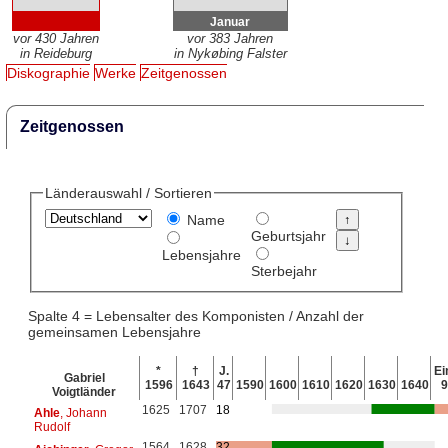
Januar
vor 430 Jahren
vor 383 Jahren
in Reideburg
in Nykøbing Falster
Diskographie
Werke
Zeitgenossen
Zeitgenossen
Länderauswahl / Sortieren
Name
Geburtsjahr
Lebensjahre
Sterbejahr
Spalte 4 = Lebensalter des Komponisten / Anzahl der
gemeinsamen Lebensjahre
*
†
J.
Ei
Gabriel
1596
1643
47
1590
1600
1610
1620
1630
1640
Voigtländer
1625
1707
18
Ahle
, Johann
Rudolf
1564
1628
32