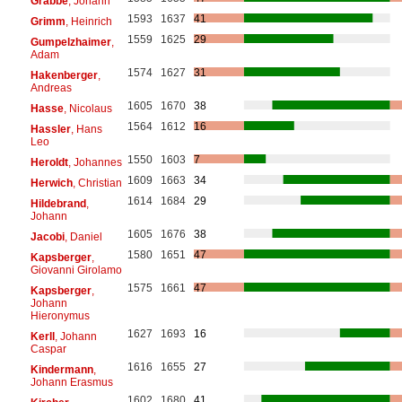
Grabbe
, Johann
1593
1637
41
Grimm
, Heinrich
1559
1625
29
Gumpelzhaimer
,
Adam
1574
1627
31
Hakenberger
,
Andreas
1605
1670
38
Hasse
, Nicolaus
1564
1612
16
Hassler
, Hans
Leo
1550
1603
7
Heroldt
, Johannes
1609
1663
34
Herwich
, Christian
1614
1684
29
Hildebrand
,
Johann
1605
1676
38
Jacobi
, Daniel
1580
1651
47
Kapsberger
,
Giovanni Girolamo
1575
1661
47
Kapsberger
,
Johann
Hieronymus
1627
1693
16
Kerll
, Johann
Caspar
1616
1655
27
Kindermann
,
Johann Erasmus
1602
1680
41