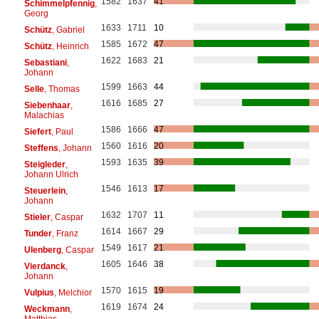
1582
1637
41
Schimmelpfennig
,
Georg
1633
1711
10
Schütz
, Gabriel
1585
1672
47
Schütz
, Heinrich
1622
1683
21
Sebastiani
,
Johann
1599
1663
44
Selle
, Thomas
1616
1685
27
Siebenhaar
,
Malachias
1586
1666
47
Siefert
, Paul
1560
1616
20
Steffens
, Johann
1593
1635
39
Steigleder
,
Johann Ulrich
1546
1613
17
Steuerlein
,
Johann
1632
1707
11
Stieler
, Caspar
1614
1667
29
Tunder
, Franz
1549
1617
21
Ulenberg
, Caspar
1605
1646
38
Vierdanck
,
Johann
1570
1615
19
Vulpius
, Melchior
1619
1674
24
Weckmann
,
Matthias