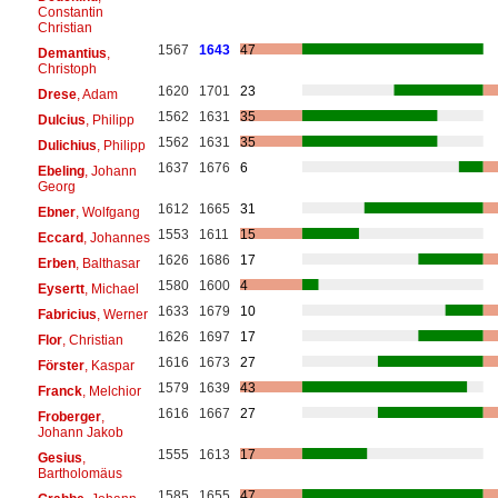
Constantin
Christian
1567
1643
47
Demantius
,
Christoph
1620
1701
23
Drese
, Adam
1562
1631
35
Dulcius
, Philipp
1562
1631
35
Dulichius
, Philipp
1637
1676
6
Ebeling
, Johann
Georg
1612
1665
31
Ebner
, Wolfgang
1553
1611
15
Eccard
, Johannes
1626
1686
17
Erben
, Balthasar
1580
1600
4
Eysertt
, Michael
1633
1679
10
Fabricius
, Werner
1626
1697
17
Flor
, Christian
1616
1673
27
Förster
, Kaspar
1579
1639
43
Franck
, Melchior
1616
1667
27
Froberger
,
Johann Jakob
1555
1613
17
Gesius
,
Bartholomäus
1585
1655
47