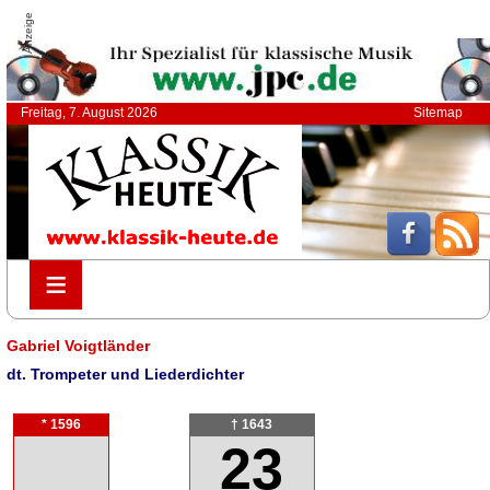
Anzeige
Freitag, 7. August 2026
Sitemap
≡
≡
Gabriel Voigtländer
dt. Trompeter und Liederdichter
* 1596
† 1643
23