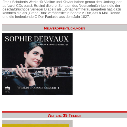
Franz Schuberts Werke für Violine und Klavier haben genau den Umfang, der
auf zwei CDs passt. Es sind die drei Sonaten des Neunzehnjährigen, die der
geschäftstüchtige Verleger Diabelli als „Sonatinen“ herausgegeben hat, dazu
kommen die als „Grand Duo“ veröffentlichte Sonate A-Dur, das h-Moll-Rondo
und die bedeutende C-Dur-Fantasie aus dem Jahr 1827.
Neuveröffentlichungen
Weitere 39 Themen