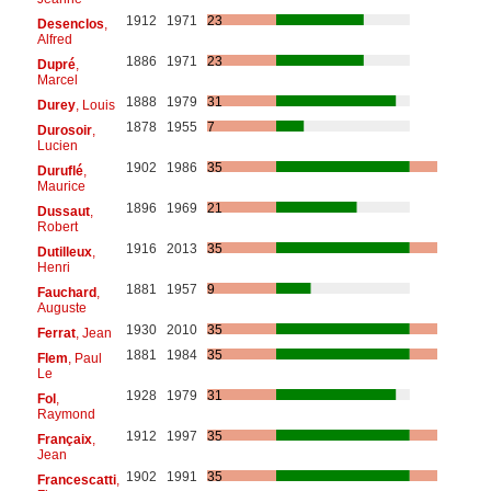
1912
1971
23
Desenclos
,
Alfred
1886
1971
23
Dupré
,
Marcel
1888
1979
31
Durey
, Louis
1878
1955
7
Durosoir
,
Lucien
1902
1986
35
Duruflé
,
Maurice
1896
1969
21
Dussaut
,
Robert
1916
2013
35
Dutilleux
,
Henri
1881
1957
9
Fauchard
,
Auguste
1930
2010
35
Ferrat
, Jean
1881
1984
35
Flem
, Paul
Le
1928
1979
31
Fol
,
Raymond
1912
1997
35
Françaix
,
Jean
1902
1991
35
Francescatti
,