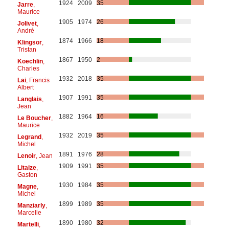
1924
2009
35
Jarre
,
Maurice
1905
1974
26
Jolivet
,
André
1874
1966
18
Klingsor
,
Tristan
1867
1950
2
Koechlin
,
Charles
1932
2018
35
Lai
, Francis
Albert
1907
1991
35
Langlais
,
Jean
1882
1964
16
Le Boucher
,
Maurice
1932
2019
35
Legrand
,
Michel
1891
1976
28
Lenoir
, Jean
1909
1991
35
Litaize
,
Gaston
1930
1984
35
Magne
,
Michel
1899
1989
35
Manziarly
,
Marcelle
1890
1980
32
Martelli
,