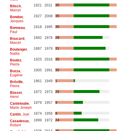
1921
2011
35
Bitsch
,
Marcel
1927
2008
35
Bondon
,
Jacques
1918
1995
35
Bonneau
,
Paul
1892
1976
28
Boucard
,
Marcel
1887
1979
31
Boulanger
,
Nadia
1925
2016
35
Boulez
,
Pierre
1905
1991
35
Bozza
,
Eugène
1861
1949
1
Bréville
,
Pierre
1872
1973
25
Büsser
,
Henri
1879
1957
9
Canteloube
,
Marie-Joseph
1874
1956
8
Cantin
, Juel
1899
1972
24
Casadesus
,
Robert
1926
2014
35