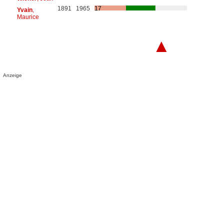
1891
1965
17
Yvain
,
Maurice
▲
Anzeige