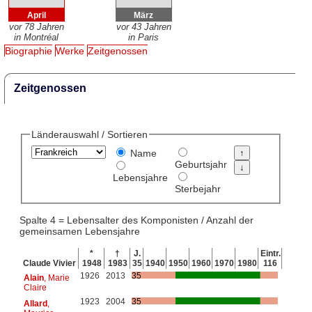
April
März
vor 78 Jahren
vor 43 Jahren
in Montréal
in Paris
Biographie
Werke
Zeitgenossen
Zeitgenossen
Länderauswahl / Sortieren
Name
Geburtsjahr
Lebensjahre
Sterbejahr
Spalte 4 = Lebensalter des Komponisten / Anzahl der
gemeinsamen Lebensjahre
*
†
J.
Eintr.
Claude Vivier
1948
1983
35
1940
1950
1960
1970
1980
116
1926
2013
35
Alain
, Marie
Claire
1923
2004
35
Allard
,