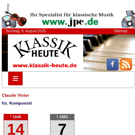
Anzeige
Sonntag, 9. August 2026
Sitemap
≡
≡
Claude Vivier
frz. Komponist
* 1948
† 1983
14
7