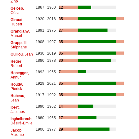
Zino
1867
1960
12
Geloso
,
César
1920
2016
35
Giraud
,
Hubert
1891
1975
27
Grandjany
,
Marcel
1908
1997
35
Grappelli
,
Stéphane
1930
2019
35
Guillou
, Jean
1886
1978
30
Heger
,
Robert
1892
1955
7
Honegger
,
Arthur
1929
2021
35
Houdy
,
Pierick
1917
1992
35
Hubeau
,
Jean
1890
1962
14
Ibert
,
Jacques
1880
1965
17
Inghelbrecht
,
Désiré-Emile
1906
1977
29
Jacob
,
Maxime