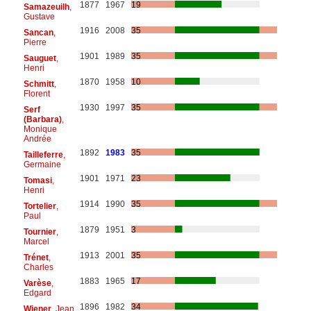
1877
1967
19
Samazeuilh
,
Gustave
1916
2008
35
Sancan
,
Pierre
1901
1989
35
Sauguet
,
Henri
1870
1958
10
Schmitt
,
Florent
1930
1997
35
Serf
(Barbara)
,
Monique
Andrée
1892
1983
35
Tailleferre
,
Germaine
1901
1971
23
Tomasi
,
Henri
1914
1990
35
Tortelier
,
Paul
1879
1951
3
Tournier
,
Marcel
1913
2001
35
Trénet
,
Charles
1883
1965
17
Varèse
,
Edgard
1896
1982
34
Wiener
, Jean