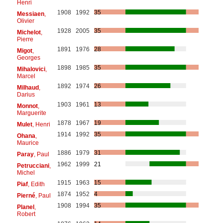
Henri
1908
1992
35
Messiaen
,
Olivier
1928
2005
35
Michelot
,
Pierre
1891
1976
28
Migot
,
Georges
1898
1985
35
Mihalovici
,
Marcel
1892
1974
26
Milhaud
,
Darius
1903
1961
13
Monnot
,
Marguerite
1878
1967
19
Mulet
, Henri
1914
1992
35
Ohana
,
Maurice
1886
1979
31
Paray
, Paul
1962
1999
21
Petrucciani
,
Michel
1915
1963
15
Piaf
, Edith
1874
1952
4
Pierné
, Paul
1908
1994
35
Planel
,
Robert