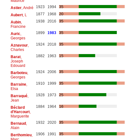
Maurice
1923
1994
35
Astier
, André
1877
1968
20
Aubert
, L
1938
2016
35
Aubin
,
Francine
1899
1983
35
Auric
,
Georges
1924
2018
35
Aznavour
,
Charles
1882
1963
15
Barat
,
Joseph
Edouard
1924
2006
35
Barboteu
,
Georges
1910
1999
35
Barraine
,
Elsa
1928
1973
25
Barraqué
,
Jean
1884
1964
16
Béclard
d'Harcourt
,
Marguerite
1932
2020
35
Bernaud
,
Alain
1906
1991
35
Berthomieu
,
Marc