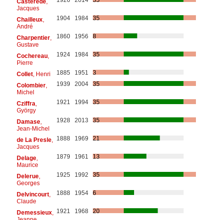
Castérède
,
Jacques
1904
1984
35
Chailleux
,
André
1860
1956
8
Charpentier
,
Gustave
1924
1984
35
Cochereau
,
Pierre
1885
1951
3
Collet
, Henri
1939
2004
35
Colombier
,
Michel
1921
1994
35
Cziffra
,
György
1928
2013
35
Damase
,
Jean-Michel
1888
1969
21
de La Presle
,
Jacques
1879
1961
13
Delage
,
Maurice
1925
1992
35
Delerue
,
Georges
1888
1954
6
Delvincourt
,
Claude
1921
1968
20
Demessieux
,
Jeanne