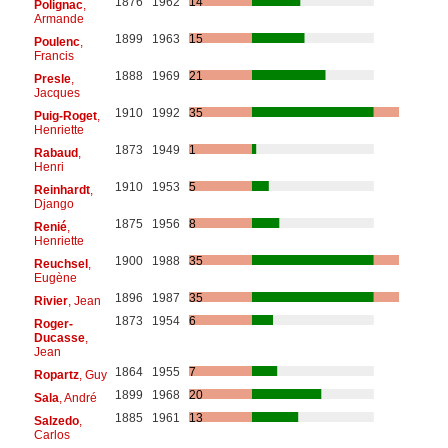
1876
1962
14
Polignac
,
Armande
1899
1963
15
Poulenc
,
Francis
1888
1969
21
Presle
,
Jacques
1910
1992
35
Puig-Roget
,
Henriette
1873
1949
1
Rabaud
,
Henri
1910
1953
5
Reinhardt
,
Django
1875
1956
8
Renié
,
Henriette
1900
1988
35
Reuchsel
,
Eugène
1896
1987
35
Rivier
, Jean
1873
1954
6
Roger-
Ducasse
,
Jean
1864
1955
7
Ropartz
, Guy
1899
1968
20
Sala
, André
1885
1961
13
Salzedo
,
Carlos