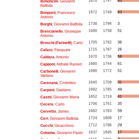
1670
1747
63
Bononcini
, Giovanni
Battista
1672
1749
63
Bonporti
, Francesco
Antonio
1738
1796
3
Borghi
, Giovanni Battista
1690
1758
51
Brescianello
, Giuseppe
Antonio
1705
1782
36
Broschi (Farinelli)
, Carlo
1715
1787
26
Cafaro
, Pasquale
1670
1736
58
Caldara
, Antonio
1680
1744
61
Capponi
, Abbate Ranieri
1690
1772
51
Carbonelli
, Giovanni
Stefano
1640
1709
31
Caresana
, Cristofaro
1692
1785
49
Carpani
, Gaetano
1652
1719
41
Casini
, Giovanni Maria
1706
1761
35
Cecere
, Carlo
1682
1783
59
Cervetto
, James
1724
1808
17
Cirri
, Giovanni Battista
1712
1796
29
Cocchi
, Gioacchino
1637
1695
17
Colonna
, Giovanni Paolo