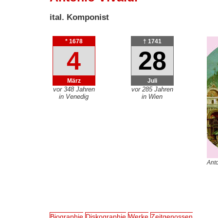
ital. Komponist
* 1678
† 1741
4
28
März
Juli
vor 348 Jahren
vor 285 Jahren
in Venedig
in Wien
Anto
Biographie
Diskographie
Werke
Zeitgenossen