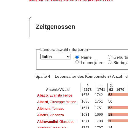
Zeitgenossen
Länderauswahl / Sortieren
Name
Geburts
Lebensjahre
Sterbej
Spalte 4 = Lebensalter des Komponisten / Anzahl
*
†
J.
Antonio Vivaldi
1678
1741
63
1670
1675
1742
63
Abaco
, Evaristo Felice
1685
1751
56
Alberti
, Giuseppe Matteo
1671
1751
63
Albinoni
, Tomaso
1631
1696
18
Albrici
, Vincenzo
1671
1708
30
Aldrovandini
, Giuseppe
1727
1797
14