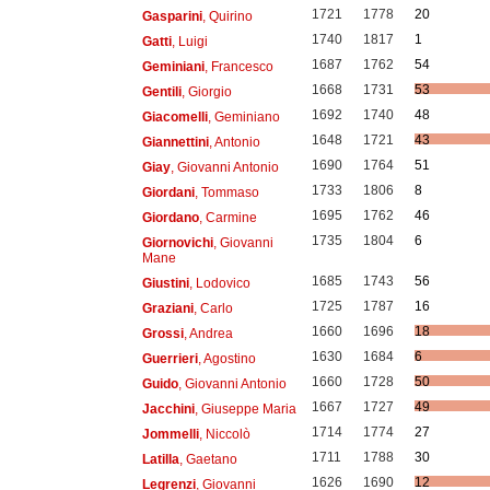
1721
1778
20
Gasparini
, Quirino
1740
1817
1
Gatti
, Luigi
1687
1762
54
Geminiani
, Francesco
1668
1731
53
Gentili
, Giorgio
1692
1740
48
Giacomelli
, Geminiano
1648
1721
43
Giannettini
, Antonio
1690
1764
51
Giay
, Giovanni Antonio
1733
1806
8
Giordani
, Tommaso
1695
1762
46
Giordano
, Carmine
1735
1804
6
Giornovichi
, Giovanni
Mane
1685
1743
56
Giustini
, Lodovico
1725
1787
16
Graziani
, Carlo
1660
1696
18
Grossi
, Andrea
1630
1684
6
Guerrieri
, Agostino
1660
1728
50
Guido
, Giovanni Antonio
1667
1727
49
Jacchini
, Giuseppe Maria
1714
1774
27
Jommelli
, Niccolò
1711
1788
30
Latilla
, Gaetano
1626
1690
12
Legrenzi
, Giovanni