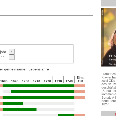
jahr
ahr
 der gemeinsamen Lebensjahre
Franz Sch
Klavier h
Eintr.
zwei CDs 
1680
1690
1700
1710
1720
1730
1740
158
des Neunz
geschäftst
„Sonatine
kommen di
Sonate A-
bedeutend
1827.