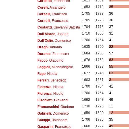
1615
1681
3
Corbetta
, Francesco
1653
1713
35
Corelli
, Arcangelo
1705
1778
36
Corselli
, Francisco
1705
1778
36
Corselli
, Francesco
1704
1778
37
Costanzi
, Giovanni Battista
1710
1805
31
Dall'Abaco
, Joseph
1700
1764
41
Dall'Oglio
, Domenico
1635
1700
22
Draghi
, Antonio
1684
1755
57
Durante
, Francesco
1676
1753
63
Facco
, Giacomo
1666
1733
55
Faggioli
, Michelangelo
1677
1745
63
Fago
, Nicola
1603
1681
3
Ferrari
, Benedetto
1700
1764
41
Fiorenza
, Nicola
1700
1764
41
Fiorenza
, Nicolò
1692
1743
49
Fischietti
, Giovanni
1730
1790
11
Franceschini
, Gaetano
1659
1690
12
Gabrielli
, Domenico
1706
1785
35
Galuppi
, Baldasare
1668
1727
49
Gasparini
, Francesco