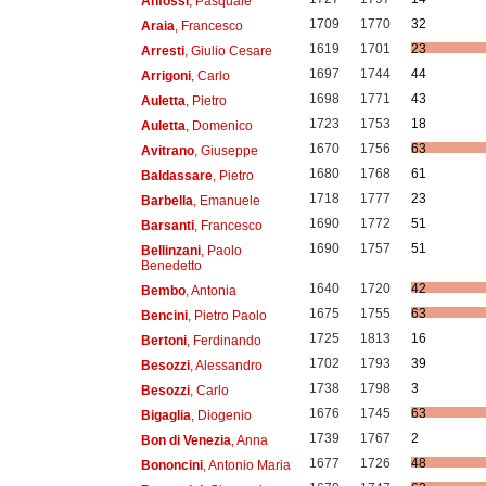
Anfossi
, Pasquale
1709
1770
32
Araia
, Francesco
1619
1701
23
Arresti
, Giulio Cesare
1697
1744
44
Arrigoni
, Carlo
1698
1771
43
Auletta
, Pietro
1723
1753
18
Auletta
, Domenico
1670
1756
63
Avitrano
, Giuseppe
1680
1768
61
Baldassare
, Pietro
1718
1777
23
Barbella
, Emanuele
1690
1772
51
Barsanti
, Francesco
1690
1757
51
Bellinzani
, Paolo
Benedetto
1640
1720
42
Bembo
, Antonia
1675
1755
63
Bencini
, Pietro Paolo
1725
1813
16
Bertoni
, Ferdinando
1702
1793
39
Besozzi
, Alessandro
1738
1798
3
Besozzi
, Carlo
1676
1745
63
Bigaglia
, Diogenio
1739
1767
2
Bon di Venezia
, Anna
1677
1726
48
Bononcini
, Antonio Maria