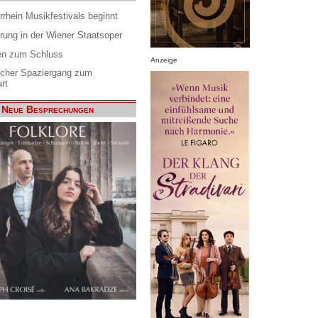
rrhein Musikfestivals beginnt
rung in der Wiener Staatsoper
en zum Schluss
Anzeige
scher Spaziergang zum
rt
Neue Besprechungen