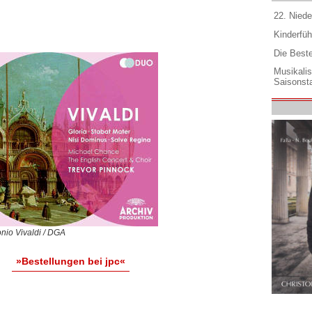
22. Niede
Kinderfüh
Die Best
Musikali
Saisonsta
nio Vivaldi / DGA
»Bestellungen bei jpc«