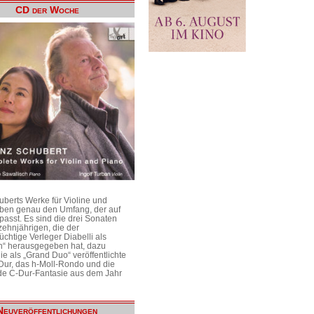
CD der Woche
uberts Werke für Violine und
aben genau den Umfang, der auf
passt. Es sind die drei Sonaten
ehnjährigen, die der
üchtige Verleger Diabelli als
n“ herausgegeben hat, dazu
e als „Grand Duo“ veröffentlichte
Dur, das h-Moll-Rondo und die
e C-Dur-Fantasie aus dem Jahr
Neuveröffentlichungen