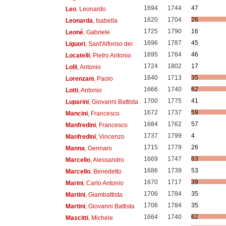
1694
1744
47
Leo
, Leonardo
1620
1704
26
Leonarda
, Isabella
1725
1790
16
Leoné
, Gabriele
1696
1787
45
Liguori
, Sant'Alfonso dei
1695
1764
46
Locatelli
, Pietro Antonio
1724
1802
17
Lolli
, Antonio
1640
1713
35
Lorenzani
, Paolo
1666
1740
62
Lotti
, Antonio
1700
1775
41
Luparini
, Giovanni Battista
1672
1737
59
Mancini
, Francesco
1684
1762
57
Manfredini
, Francesco
1737
1799
4
Manfredini
, Vincenzo
1715
1779
26
Manna
, Gennaro
1669
1747
63
Marcello
, Alessandro
1686
1739
53
Marcello
, Benedetto
1670
1717
39
Marini
, Carlo Antonio
1706
1784
35
Martini
, Giambattista
1706
1784
35
Martini
, Giovanni Battista
1664
1740
62
Mascitti
, Michele