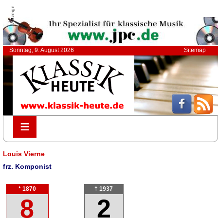
Anzeige
Sonntag, 9. August 2026
Sitemap
≡
≡
Louis Vierne
frz. Komponist
* 1870
† 1937
8
2