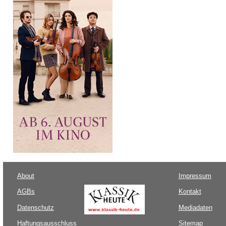
About
Impressum
AGBs
Kontakt
Datenschutz
Mediadaten
Haftungsausschluss
Sitemap