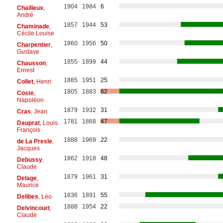
1904
1984
6
Chailleux
,
André
1857
1944
53
Chaminade
,
Cécile Louise
1860
1956
50
Charpentier
,
Gustave
1855
1899
44
Chausson
,
Ernest
1885
1951
25
Collet
, Henri
1805
1883
62
Coste
,
Napoléon
1879
1932
31
Cras
, Jean
1781
1868
47
Dauprat
, Louis
François
1888
1969
22
de La Presle
,
Jacques
1862
1918
48
Debussy
,
Claude
1879
1961
31
Delage
,
Maurice
1836
1891
55
Delibes
, Léo
1888
1954
22
Delvincourt
,
Claude