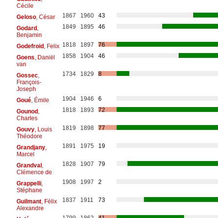
Cécile
1867
1960
43
Geloso
, César
1849
1895
46
Godard
,
Benjamin
1818
1897
76
Godefroid
, Felix
1858
1904
46
Goens
, Daniël
van
1734
1829
8
Gossec
,
François-
Joseph
1904
1946
6
Goué
, Émile
1818
1893
72
Gounod
,
Charles
1819
1898
77
Gouvy
, Louis
Théodore
1891
1975
19
Grandjany
,
Marcel
1828
1907
79
Grandval
,
Clémence de
1908
1997
2
Grappelli
,
Stéphane
1837
1911
73
Guilmant
, Félix
Alexandre
1799
1862
41