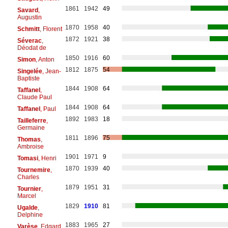
1861
1942
49
Savard
,
Augustin
1870
1958
40
Schmitt
, Florent
1872
1921
38
Séverac
,
Déodat de
1850
1916
60
Simon
, Anton
1812
1875
54
Singelée
, Jean-
Baptiste
1844
1908
64
Taffanel
,
Claude Paul
1844
1908
64
Taffanel
, Paul
1892
1983
18
Tailleferre
,
Germaine
1811
1896
75
Thomas
,
Ambroise
1901
1971
9
Tomasi
, Henri
1870
1939
40
Tournemire
,
Charles
1879
1951
31
Tournier
,
Marcel
1829
1910
81
Ugalde
,
Delphine
1883
1965
27
Varèse
, Edgard