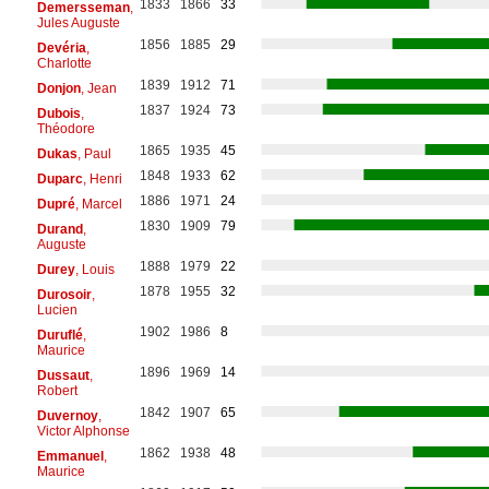
1833
1866
33
Demersseman
,
Jules Auguste
1856
1885
29
Devéria
,
Charlotte
1839
1912
71
Donjon
, Jean
1837
1924
73
Dubois
,
Théodore
1865
1935
45
Dukas
, Paul
1848
1933
62
Duparc
, Henri
1886
1971
24
Dupré
, Marcel
1830
1909
79
Durand
,
Auguste
1888
1979
22
Durey
, Louis
1878
1955
32
Durosoir
,
Lucien
1902
1986
8
Duruflé
,
Maurice
1896
1969
14
Dussaut
,
Robert
1842
1907
65
Duvernoy
,
Victor Alphonse
1862
1938
48
Emmanuel
,
Maurice