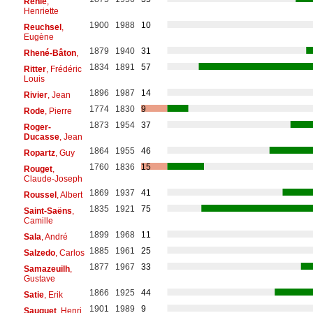
Renié
,
Henriette
1900
1988
10
Reuchsel
,
Eugène
1879
1940
31
Rhené-Bâton
,
1834
1891
57
Ritter
, Frédéric
Louis
1896
1987
14
Rivier
, Jean
1774
1830
9
Rode
, Pierre
1873
1954
37
Roger-
Ducasse
, Jean
1864
1955
46
Ropartz
, Guy
1760
1836
15
Rouget
,
Claude-Joseph
1869
1937
41
Roussel
, Albert
1835
1921
75
Saint-Saëns
,
Camille
1899
1968
11
Sala
, André
1885
1961
25
Salzedo
, Carlos
1877
1967
33
Samazeuilh
,
Gustave
1866
1925
44
Satie
, Erik
1901
1989
9
Sauguet
, Henri