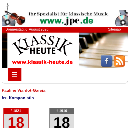
Anzeige
Donnerstag, 6. August 2026
Sitemap
≡
≡
Pauline Viardot-Garcia
frz. Komponistin
* 1821
† 1910
18
18