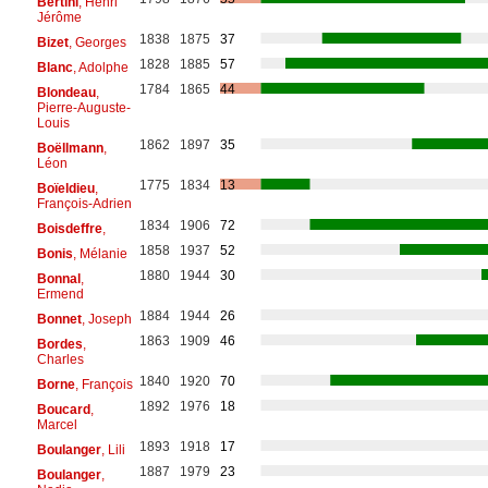
Bertini
, Henri
Jérôme
1838
1875
37
Bizet
, Georges
1828
1885
57
Blanc
, Adolphe
1784
1865
44
Blondeau
,
Pierre-Auguste-
Louis
1862
1897
35
Boëllmann
,
Léon
1775
1834
13
Boïeldieu
,
François-Adrien
1834
1906
72
Boisdeffre
,
1858
1937
52
Bonis
, Mélanie
1880
1944
30
Bonnal
,
Ermend
1884
1944
26
Bonnet
, Joseph
1863
1909
46
Bordes
,
Charles
1840
1920
70
Borne
, François
1892
1976
18
Boucard
,
Marcel
1893
1918
17
Boulanger
, Lili
1887
1979
23
Boulanger
,