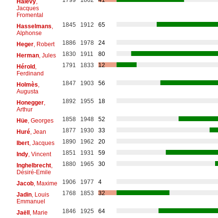
Halévy
,
Jacques
Fromental
1845
1912
65
Hasselmans
,
Alphonse
1886
1978
24
Heger
, Robert
1830
1911
80
Herman
, Jules
1791
1833
12
Hérold
,
Ferdinand
1847
1903
56
Holmès
,
Augusta
1892
1955
18
Honegger
,
Arthur
1858
1948
52
Hüe
, Georges
1877
1930
33
Huré
, Jean
1890
1962
20
Ibert
, Jacques
1851
1931
59
Indy
, Vincent
1880
1965
30
Inghelbrecht
,
Désiré-Emile
1906
1977
4
Jacob
, Maxime
1768
1853
32
Jadin
, Louis
Emmanuel
1846
1925
64
Jaëll
, Marie