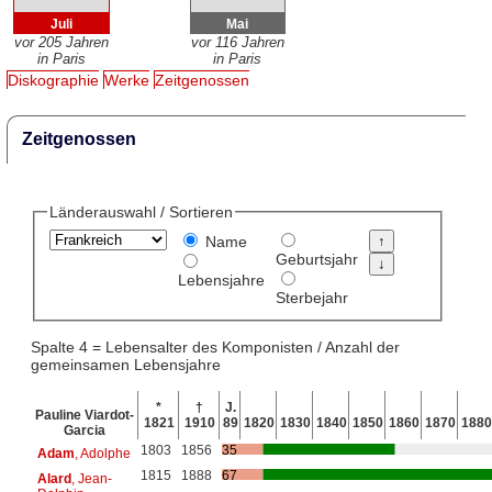
Juli
Mai
vor 205 Jahren
vor 116 Jahren
in Paris
in Paris
Diskographie
Werke
Zeitgenossen
Zeitgenossen
Länderauswahl / Sortieren
Name
Geburtsjahr
Lebensjahre
Sterbejahr
Spalte 4 = Lebensalter des Komponisten / Anzahl der
gemeinsamen Lebensjahre
*
†
J.
Pauline Viardot-
1821
1910
89
1820
1830
1840
1850
1860
1870
1880
Garcia
1803
1856
35
Adam
, Adolphe
1815
1888
67
Alard
, Jean-