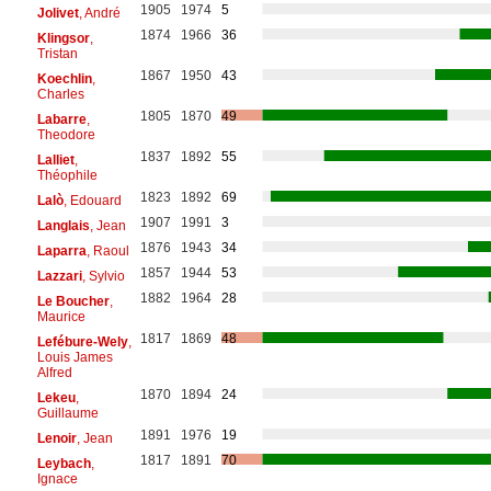
1905
1974
5
Jolivet
, André
1874
1966
36
Klingsor
,
Tristan
1867
1950
43
Koechlin
,
Charles
1805
1870
49
Labarre
,
Theodore
1837
1892
55
Lalliet
,
Théophile
1823
1892
69
Lalò
, Edouard
1907
1991
3
Langlais
, Jean
1876
1943
34
Laparra
, Raoul
1857
1944
53
Lazzari
, Sylvio
1882
1964
28
Le Boucher
,
Maurice
1817
1869
48
Lefébure-Wely
,
Louis James
Alfred
1870
1894
24
Lekeu
,
Guillaume
1891
1976
19
Lenoir
, Jean
1817
1891
70
Leybach
,
Ignace