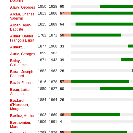
Delphin
1850
1928
60
Alary
, Georges
1813
1888
67
Alkan
, Charles
Valentin
1825
1889
64
Arban
, Jean-
Baptiste
1782
1871
50
Auber
, Daniel
François Esprit
1877
1968
33
Aubert
, L
1899
1983
11
Auric
, Georges
1871
1943
39
Balay
,
Guillaume
1882
1963
28
Barat
, Joseph
Edouard
1816
1878
57
Bazin
, François
1850
1927
60
Beau
, Luise
Adolpha
1884
1964
26
Béclard
d'Harcourt
,
Marguerite
1803
1869
48
Berlioz
, Hector
1906
1991
4
Berthomieu
,
Marc
1798
1876
55