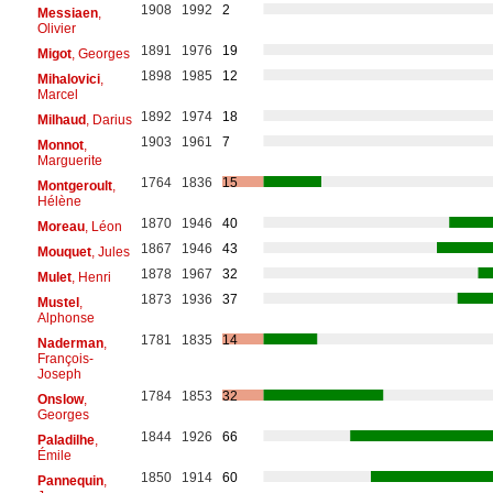
1908
1992
2
Messiaen
,
Olivier
1891
1976
19
Migot
, Georges
1898
1985
12
Mihalovici
,
Marcel
1892
1974
18
Milhaud
, Darius
1903
1961
7
Monnot
,
Marguerite
1764
1836
15
Montgeroult
,
Hélène
1870
1946
40
Moreau
, Léon
1867
1946
43
Mouquet
, Jules
1878
1967
32
Mulet
, Henri
1873
1936
37
Mustel
,
Alphonse
1781
1835
14
Naderman
,
François-
Joseph
1784
1853
32
Onslow
,
Georges
1844
1926
66
Paladilhe
,
Émile
1850
1914
60
Pannequin
,