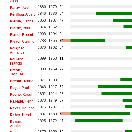
Jean
1886
1979
24
Paray
, Paul
1846
1936
64
Périlhou
, Albert
1863
1937
47
Pierné
, Gabriel
1874
1952
36
Pierné
, Paul
1908
1994
2
Planel
, Robert
1788
1855
34
Pleyel
, Camille
1876
1962
34
Polignac
,
Armande
1899
1963
11
Poulenc
,
Francis
1888
1969
22
Presle
,
Jacques
1871
1933
39
Prestat
, Marie
1848
1917
62
Puget
, Paul
1852
1914
58
Pugno
, Raoul
1873
1949
37
Rabaud
, Henri
1875
1937
35
Ravel
, Maurice
1807
1880
59
Reber
, Henri
1825
1872
47
Renard
,
Antoine
1875
1956
35