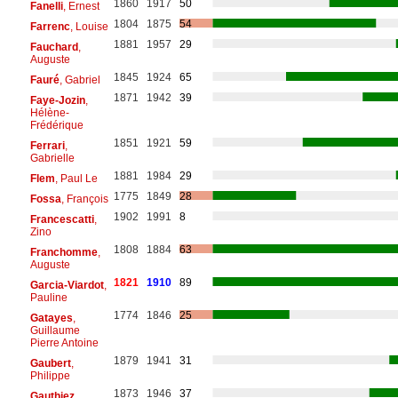
1860
1917
50
Fanelli
, Ernest
1804
1875
54
Farrenc
, Louise
1881
1957
29
Fauchard
,
Auguste
1845
1924
65
Fauré
, Gabriel
1871
1942
39
Faye-Jozin
,
Hélène-
Frédérique
1851
1921
59
Ferrari
,
Gabrielle
1881
1984
29
Flem
, Paul Le
1775
1849
28
Fossa
, François
1902
1991
8
Francescatti
,
Zino
1808
1884
63
Franchomme
,
Auguste
1821
1910
89
Garcia-Viardot
,
Pauline
1774
1846
25
Gatayes
,
Guillaume
Pierre Antoine
1879
1941
31
Gaubert
,
Philippe
1873
1946
37
Gauthiez
,