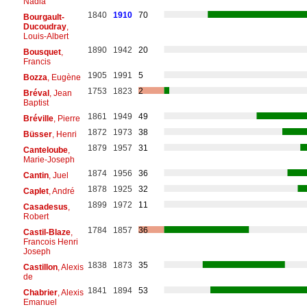
Nadia
1840
1910
70
Bourgault-
Ducoudray
,
Louis-Albert
1890
1942
20
Bousquet
,
Francis
1905
1991
5
Bozza
, Eugène
1753
1823
2
Bréval
, Jean
Baptist
1861
1949
49
Bréville
, Pierre
1872
1973
38
Büsser
, Henri
1879
1957
31
Canteloube
,
Marie-Joseph
1874
1956
36
Cantin
, Juel
1878
1925
32
Caplet
, André
1899
1972
11
Casadesus
,
Robert
1784
1857
36
Castil-Blaze
,
Francois Henri
Joseph
1838
1873
35
Castillon
, Alexis
de
1841
1894
53
Chabrier
, Alexis
Emanuel