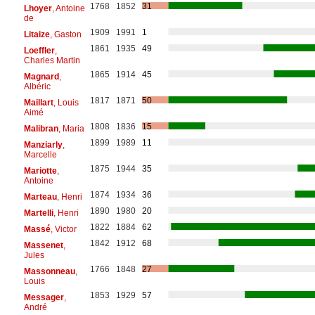
1768
1852
31
Lhoyer
, Antoine
de
1909
1991
1
Litaize
, Gaston
1861
1935
49
Loeffler
,
Charles Martin
1865
1914
45
Magnard
,
Albéric
1817
1871
50
Maillart
, Louis
Aimé
1808
1836
15
Malibran
, Maria
1899
1989
11
Manziarly
,
Marcelle
1875
1944
35
Mariotte
,
Antoine
1874
1934
36
Marteau
, Henri
1890
1980
20
Martelli
, Henri
1822
1884
62
Massé
, Victor
1842
1912
68
Massenet
,
Jules
1766
1848
27
Massonneau
,
Louis
1853
1929
57
Messager
,
André