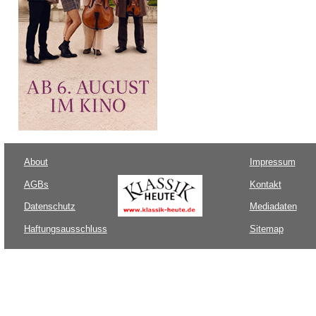
About
Impressum
AGBs
Kontakt
Datenschutz
Mediadaten
Haftungsausschluss
Sitemap