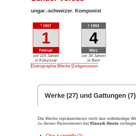
ungar.-schweizer. Komponist
* 1907
† 1992
1
4
Februar
März
vor 119 Jahren
vor 34 Jahren
in Kolozsvár
in Bern
Diskographie
Werke
Zeitgenossen
Werke (27) und Gattungen (7)
Die Werke repräsentieren nicht das vollständige We
zu denen Rezensionen bei
Klassik Heute
vorliege
Chor a cappella (1)