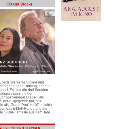
CD der Woche
uberts Werke für Violine und
aben genau den Umfang, der auf
passt. Es sind die drei Sonaten
ehnjährigen, die der
üchtige Verleger Diabelli als
n“ herausgegeben hat, dazu
e als „Grand Duo“ veröffentlichte
Dur, das h-Moll-Rondo und die
e C-Dur-Fantasie aus dem Jahr
Neuveröffentlichungen