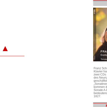
▲
Franz Sch
Klavier h
zwei CDs 
des Neunz
geschäftst
„Sonatine
kommen di
Sonate A-
bedeutend
1827.