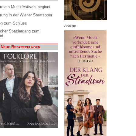
rrhein Musikfestivals beginnt
rung in der Wiener Staatsoper
en zum Schluss
Anzeige
scher Spaziergang zum
rt
Neue Besprechungen