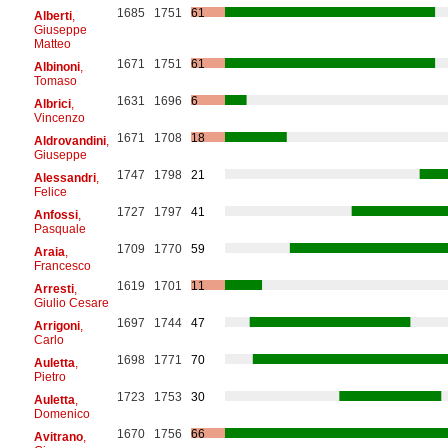
1685
1751
61
Alberti
,
Giuseppe
Matteo
1671
1751
61
Albinoni
,
Tomaso
1631
1696
6
Albrici
,
Vincenzo
1671
1708
18
Aldrovandini
,
Giuseppe
1747
1798
21
Alessandri
,
Felice
1727
1797
41
Anfossi
,
Pasquale
1709
1770
59
Araia
,
Francesco
1619
1701
11
Arresti
,
Giulio Cesare
1697
1744
47
Arrigoni
,
Carlo
1698
1771
70
Auletta
,
Pietro
1723
1753
30
Auletta
,
Domenico
1670
1756
66
Avitrano
,