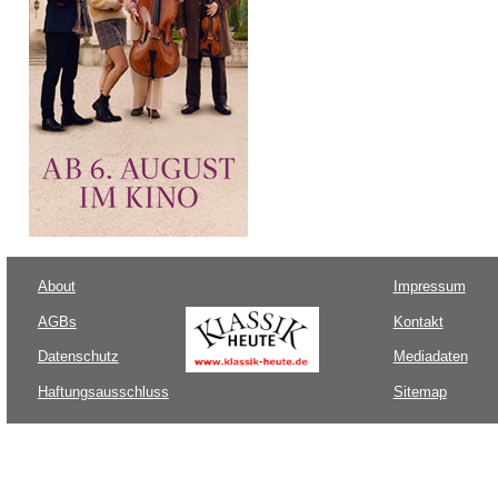
About
Impressum
AGBs
Kontakt
Datenschutz
Mediadaten
Haftungsausschluss
Sitemap