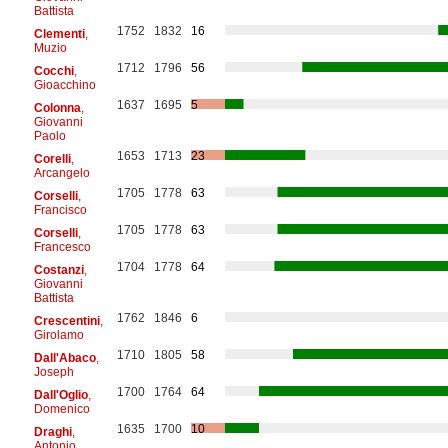
Battista
1752
1832
16
Clementi
,
Muzio
1712
1796
56
Cocchi
,
Gioacchino
1637
1695
5
Colonna
,
Giovanni
Paolo
1653
1713
23
Corelli
,
Arcangelo
1705
1778
63
Corselli
,
Francisco
1705
1778
63
Corselli
,
Francesco
1704
1778
64
Costanzi
,
Giovanni
Battista
1762
1846
6
Crescentini
,
Girolamo
1710
1805
58
Dall'Abaco
,
Joseph
1700
1764
64
Dall'Oglio
,
Domenico
1635
1700
10
Draghi
,
Antonio