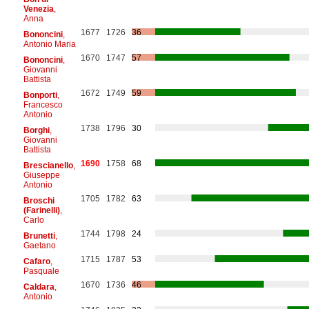
Venezia
,
Anna
1677
1726
36
Bononcini
,
Antonio Maria
1670
1747
57
Bononcini
,
Giovanni
Battista
1672
1749
59
Bonporti
,
Francesco
Antonio
1738
1796
30
Borghi
,
Giovanni
Battista
1690
1758
68
Brescianello
,
Giuseppe
Antonio
1705
1782
63
Broschi
(Farinelli)
,
Carlo
1744
1798
24
Brunetti
,
Gaetano
1715
1787
53
Cafaro
,
Pasquale
1670
1736
46
Caldara
,
Antonio