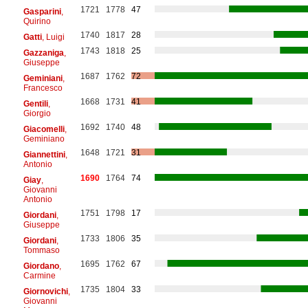
1721
1778
47
Gasparini
,
Quirino
1740
1817
28
Gatti
, Luigi
1743
1818
25
Gazzaniga
,
Giuseppe
1687
1762
72
Geminiani
,
Francesco
1668
1731
41
Gentili
,
Giorgio
1692
1740
48
Giacomelli
,
Geminiano
1648
1721
31
Giannettini
,
Antonio
1690
1764
74
Giay
,
Giovanni
Antonio
1751
1798
17
Giordani
,
Giuseppe
1733
1806
35
Giordani
,
Tommaso
1695
1762
67
Giordano
,
Carmine
1735
1804
33
Giornovichi
,
Giovanni