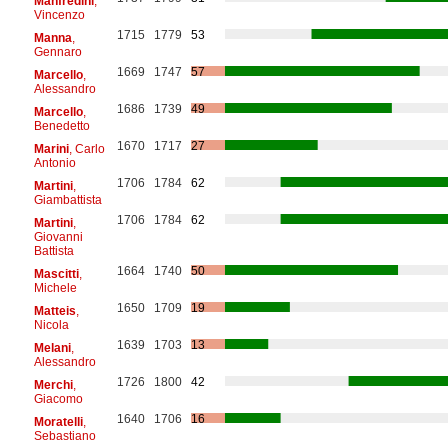
Manfredini
,
Vincenzo
1715
1779
53
Manna
,
Gennaro
1669
1747
57
Marcello
,
Alessandro
1686
1739
49
Marcello
,
Benedetto
1670
1717
27
Marini
, Carlo
Antonio
1706
1784
62
Martini
,
Giambattista
1706
1784
62
Martini
,
Giovanni
Battista
1664
1740
50
Mascitti
,
Michele
1650
1709
19
Matteis
,
Nicola
1639
1703
13
Melani
,
Alessandro
1726
1800
42
Merchi
,
Giacomo
1640
1706
16
Moratelli
,
Sebastiano