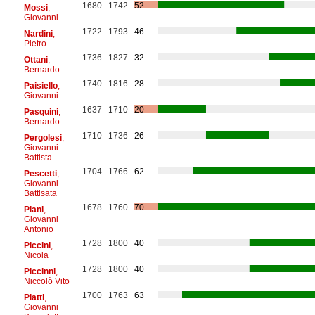
1680
1742
52
Mossi
,
Giovanni
1722
1793
46
Nardini
,
Pietro
1736
1827
32
Ottani
,
Bernardo
1740
1816
28
Paisiello
,
Giovanni
1637
1710
20
Pasquini
,
Bernardo
1710
1736
26
Pergolesi
,
Giovanni
Battista
1704
1766
62
Pescetti
,
Giovanni
Battisata
1678
1760
70
Piani
,
Giovanni
Antonio
1728
1800
40
Piccini
,
Nicola
1728
1800
40
Piccinni
,
Niccolò Vito
1700
1763
63
Platti
,
Giovanni