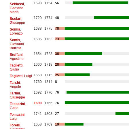
1698
1754
56
Schiassi
,
Gaetano
Maria
1720
1774
48
Scolari
,
Giuseppe
1688
1775
78
Somis
,
Lorenzo
1686
1763
73
Somis
,
Giovanni
Battista
1654
1728
38
Steffani
,
Agostino
1660
1718
28
Taglietti
,
Giulio
1668
1715
25
Taglietti
, Luigi
1760
1814
8
Tarchi
,
Angelo
1692
1770
76
Tartini
,
Giuseppe
1690
1766
76
Tessarini
,
Carlo
1741
1808
27
Tomasini
,
Luigi
1658
1709
19
Torelli
,