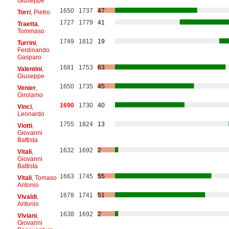
Giuseppe
1650
1737
47
Torri
, Pietro
1727
1779
41
Traetta
,
Tommaso
1749
1812
19
Turrini
,
Ferdinando
Gasparo
1681
1753
63
Valentini
,
Giuseppe
1650
1735
45
Venier
,
Girolamo
1690
1730
40
Vinci
,
Leonardo
1755
1824
13
Viotti
,
Giovanni
Battista
1632
1692
2
Vitali
,
Giovanni
Battista
1663
1745
55
Vitali
, Tomaso
Antonio
1678
1741
51
Vivaldi
,
Antonio
1638
1692
2
Viviani
,
Giovanni