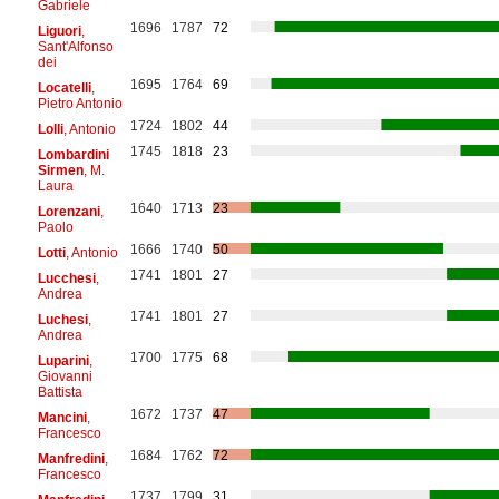
Gabriele
1696
1787
72
Liguori
,
Sant'Alfonso
dei
1695
1764
69
Locatelli
,
Pietro Antonio
1724
1802
44
Lolli
, Antonio
1745
1818
23
Lombardini
Sirmen
, M.
Laura
1640
1713
23
Lorenzani
,
Paolo
1666
1740
50
Lotti
, Antonio
1741
1801
27
Lucchesi
,
Andrea
1741
1801
27
Luchesi
,
Andrea
1700
1775
68
Luparini
,
Giovanni
Battista
1672
1737
47
Mancini
,
Francesco
1684
1762
72
Manfredini
,
Francesco
1737
1799
31