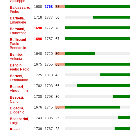
Giuseppe
1680
1768
78
Baldassare
,
Pietro
1718
1777
50
Barbella
,
Emanuele
1690
1772
78
Barsanti
,
Francesco
1690
1757
67
Bellinzani
,
Paolo
Benedetto
1640
1720
30
Bembo
,
Antonia
1675
1755
65
Bencini
,
Pietro Paolo
1725
1813
43
Bertoni
,
Ferdinando
1702
1793
66
Besozzi
,
Alessandro
1738
1798
30
Besozzi
,
Carlo
1676
1745
55
Bigaglia
,
Diogenio
1743
1805
25
Boccherini
,
Luigi
1739
1767
28
Bon di