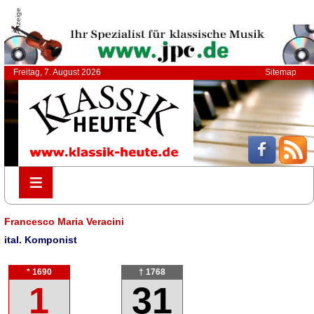
Anzeige
Freitag, 7. August 2026
Sitemap
≡
≡
Francesco Maria Veracini
ital. Komponist
* 1690
† 1768
1
31