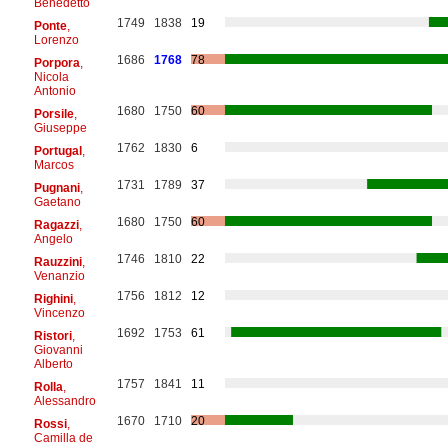
Benedetto
1749
1838
19
Ponte
,
Lorenzo
1686
1768
78
Porpora
,
Nicola
Antonio
1680
1750
60
Porsile
,
Giuseppe
1762
1830
6
Portugal
,
Marcos
1731
1789
37
Pugnani
,
Gaetano
1680
1750
60
Ragazzi
,
Angelo
1746
1810
22
Rauzzini
,
Venanzio
1756
1812
12
Righini
,
Vincenzo
1692
1753
61
Ristori
,
Giovanni
Alberto
1757
1841
11
Rolla
,
Alessandro
1670
1710
20
Rossi
,
Camilla de