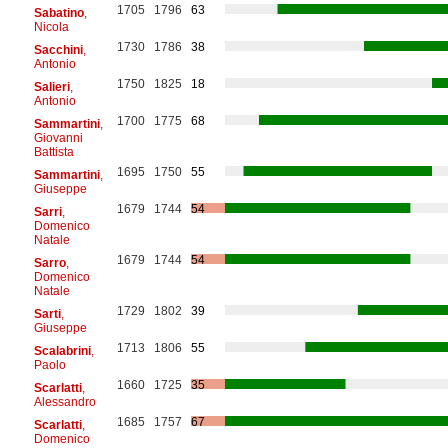
1705
1796
63
Sabatino
,
Nicola
1730
1786
38
Sacchini
,
Antonio
1750
1825
18
Salieri
,
Antonio
1700
1775
68
Sammartini
,
Giovanni
Battista
1695
1750
55
Sammartini
,
Giuseppe
1679
1744
54
Sarri
,
Domenico
Natale
1679
1744
54
Sarro
,
Domenico
Natale
1729
1802
39
Sarti
,
Giuseppe
1713
1806
55
Scalabrini
,
Paolo
1660
1725
35
Scarlatti
,
Alessandro
1685
1757
67
Scarlatti
,
Domenico