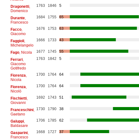
1763
1846
5
Dragonetti
,
Domenico
1684
1755
65
Durante
,
Francesco
1676
1753
63
Facco
,
Giacomo
1666
1733
43
Faggioli
,
Michelangelo
1677
1745
55
Fago
, Nicola
1763
1842
5
Ferrari
,
Giacomo
Gotifredo
1700
1764
64
Fiorenza
,
Nicola
1700
1764
64
Fiorenza
,
Nicolò
1692
1743
51
Fischietti
,
Giovanni
1730
1790
38
Franceschini
,
Gaetano
1706
1785
62
Galuppi
,
Baldasare
1668
1727
37
Gasparini
,
Francesco