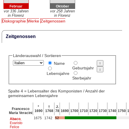
Februar
Oktober
vor 336 Jahren
vor 258 Jahren
in Florenz
in Florenz
Diskographie
Werke
Zeitgenossen
Zeitgenossen
Länderauswahl / Sortieren
Name
Geburtsjahr
Lebensjahre
Sterbejahr
Spalte 4 = Lebensalter des Komponisten / Anzahl der
gemeinsamen Lebensjahre
*
†
J.
Francesco
1690
1768
78
1690
1700
1710
1720
1730
1740
1750
Maria Veracini
1675
1742
52
Abaco
,
Evaristo
Felice