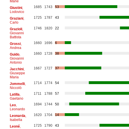
Mane
1685
1743
53
Giustini
,
Lodovico
1725
1787
43
Graziani
,
Carlo
1746
1820
22
Grazioli
,
Giovanni
Battista
1660
1696
6
Grossi
,
Andrea
1660
1728
38
Guido
,
Giovanni
Antonio
1667
1727
37
Jacchini
,
Giuseppe
Maria
1714
1774
54
Jommelli
,
Niccolò
1711
1788
57
Latilla
,
Gaetano
1694
1744
50
Leo
,
Leonardo
1620
1704
14
Leonarda
,
Isabella
1725
1790
43
Leoné
,