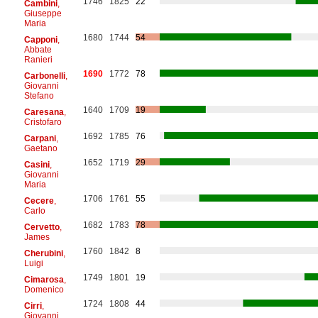
1746
1825
22
Cambini
,
Giuseppe
Maria
1680
1744
54
Capponi
,
Abbate
Ranieri
1690
1772
78
Carbonelli
,
Giovanni
Stefano
1640
1709
19
Caresana
,
Cristofaro
1692
1785
76
Carpani
,
Gaetano
1652
1719
29
Casini
,
Giovanni
Maria
1706
1761
55
Cecere
,
Carlo
1682
1783
78
Cervetto
,
James
1760
1842
8
Cherubini
,
Luigi
1749
1801
19
Cimarosa
,
Domenico
1724
1808
44
Cirri
,
Giovanni