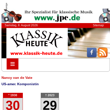
Anzeige
Samstag, 8. August 2026
Sitemap
≡
≡
Nancy van de Vate
US-amer. Komponistin
* 1930
† 2023
30
29