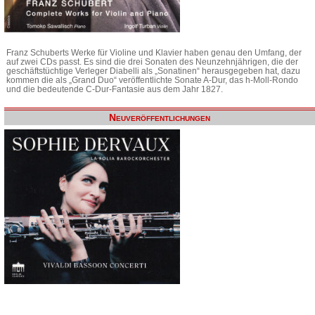
Franz Schuberts Werke für Violine und Klavier haben genau den Umfang, der
auf zwei CDs passt. Es sind die drei Sonaten des Neunzehnjährigen, die der
geschäftstüchtige Verleger Diabelli als „Sonatinen“ herausgegeben hat, dazu
kommen die als „Grand Duo“ veröffentlichte Sonate A-Dur, das h-Moll-Rondo
und die bedeutende C-Dur-Fantasie aus dem Jahr 1827.
Neuveröffentlichungen