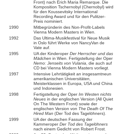
Front) nach Erich Maria Remarque. Die
Komposition Tschernobyl (Chernobyl) wird
für den Koussevitsky International
Recording Award und für den Pulitzer-
Preis nominiert.
1990
Mitbegründerin des Non-Profit-Labels
Vienna Modern Masters in Wien.
1992
Das Ultima-Musikfestival für Neue Musik
in Oslo führt Werke von NancyVan de
Vate auf.
1995
UA der Kinderoper
Der Herrscher und das
Mädchen
in Wien. Fertigstellung der Oper
Nemo: Jenseits von Vulania
, die auch auf
CD bei Vienna Modern Masters vorliegt.
1997
Intensive Lehrtätigkeit an insgesamtneun
amerikanischen Universitäten,
Meisterklassen in Europa, USA und China
und Indonesien.
1998
Fertigstellung der Oper
Im Westen nichts
Neues
in der englischen Version (All Quiet
On The Western Front) sowie der
englischen Version von
The Death Of The
Hired Man
(Der Tod des Tagelöhners).
1999
UA der deutschen Fassung der
Kammeroper
Der Tod des Tagelöhners
nach einem Gedicht von Robert Frost.