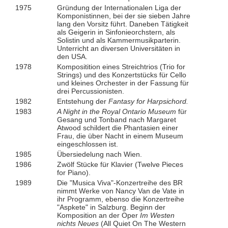
1975
Gründung der Internationalen Liga der
Komponistinnen, bei der sie sieben Jahre
lang den Vorsitz führt. Daneben Tätigkeit
als Geigerin in Sinfonieorchstern, als
Solistin und als Kammermusikparterin.
Unterricht an diversen Universitäten in
den USA.
1978
Kompositition eines Streichtrios (Trio for
Strings) und des Konzertstücks für Cello
und kleines Orchester in der Fassung für
drei Percussionisten.
1982
Entstehung der
Fantasy for Harpsichord.
1983
A Night in the Royal Ontario Museum
für
Gesang und Tonband nach Margaret
Atwood schildert die Phantasien einer
Frau, die über Nacht in einem Museum
eingeschlossen ist.
1985
Übersiedelung nach Wien.
1986
Zwölf Stücke für Klavier (Twelve Pieces
for Piano).
1989
Die "Musica Viva"-Konzertreihe des BR
nimmt Werke von Nancy Van de Vate in
ihr Programm, ebenso die Konzertreihe
"Aspkete" in Salzburg. Beginn der
Komposition an der Oper
Im Westen
nichts Neues
(All Quiet On The Western