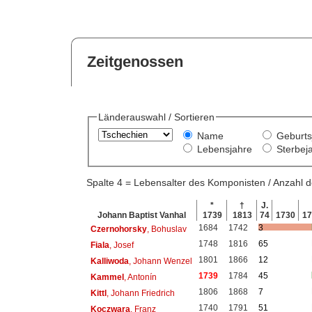
Zeitgenossen
Länderauswahl / Sortieren
Name
Geburts
Lebensjahre
Sterbej
Spalte 4 = Lebensalter des Komponisten / Anzahl
*
†
J.
Johann Baptist Vanhal
1739
1813
74
1730
1
1684
1742
3
Czernohorsky
, Bohuslav
1748
1816
65
Fiala
, Josef
1801
1866
12
Kalliwoda
, Johann Wenzel
1739
1784
45
Kammel
, Antonín
1806
1868
7
Kittl
, Johann Friedrich
1740
1791
51
Koczwara
, Franz