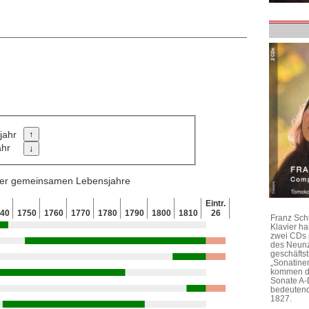
jahr
ahr
 der gemeinsamen Lebensjahre
Eintr.
740
1750
1760
1770
1780
1790
1800
1810
26
Franz Sch
Klavier h
zwei CDs 
des Neunz
geschäftst
„Sonatine
kommen di
Sonate A-
bedeutend
1827.