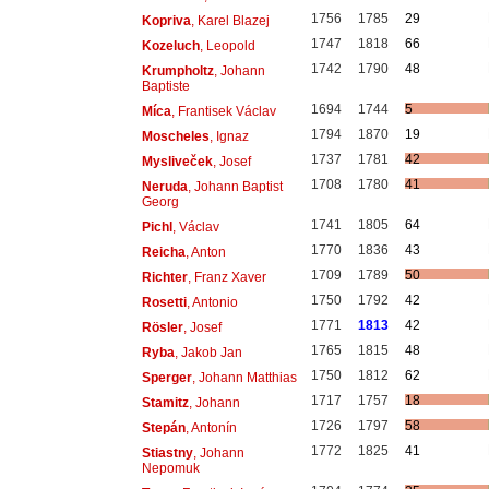
1756
1785
29
Kopriva
, Karel Blazej
1747
1818
66
Kozeluch
, Leopold
1742
1790
48
Krumpholtz
, Johann
Baptiste
1694
1744
5
Míca
, Frantisek Václav
1794
1870
19
Moscheles
, Ignaz
1737
1781
42
Mysliveček
, Josef
1708
1780
41
Neruda
, Johann Baptist
Georg
1741
1805
64
Pichl
, Václav
1770
1836
43
Reicha
, Anton
1709
1789
50
Richter
, Franz Xaver
1750
1792
42
Rosetti
, Antonio
1771
1813
42
Rösler
, Josef
1765
1815
48
Ryba
, Jakob Jan
1750
1812
62
Sperger
, Johann Matthias
1717
1757
18
Stamitz
, Johann
1726
1797
58
Stepán
, Antonín
1772
1825
41
Stiastny
, Johann
Nepomuk