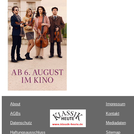
About
Impressum
AGBs
Kontakt
Datenschutz
Mediadaten
Haftungsausschluss
Sitemap