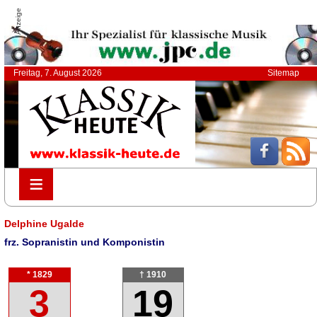
Anzeige
Freitag, 7. August 2026
Sitemap
≡
≡
Delphine Ugalde
frz. Sopranistin und Komponistin
* 1829
† 1910
3
19