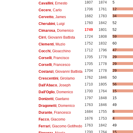
1807
1874
5
Cavallini
, Ernesto
1706
1761
12
Cecere
, Carlo
1682
1783
34
Cervetto
, James
1760
1842
52
Cherubini
, Luigi
1749
1801
52
Cimarosa
, Domenico
1724
1808
59
Cirri
, Giovanni Battista
1752
1832
60
Clementi
, Muzio
1712
1796
47
Cocchi
, Gioacchino
1705
1778
29
Corselli
, Francisco
1705
1778
29
Corselli
, Francesco
1704
1778
29
Costanzi
, Giovanni Battista
1762
1846
50
Crescentini
, Girolamo
1710
1805
56
Dall'Abaco
, Joseph
1700
1764
15
Dall'Oglio
, Domenico
1797
1848
15
Donizetti
, Gaetano
1763
1846
49
Dragonetti
, Domenico
1684
1755
6
Durante
, Francesco
1676
1753
4
Facco
, Giacomo
1763
1842
49
Ferrari
, Giacomo Gotifredo
1700
1764
15
Fiorenza
, Nicola