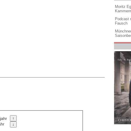
Moritz Eg
Kammermu
Podcast m
Fausch
Münchner
Saisonbe
jahr
ahr