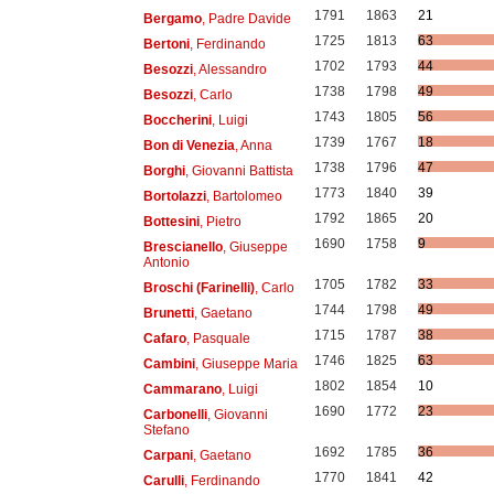
1791
1863
21
Bergamo
, Padre Davide
1725
1813
63
Bertoni
, Ferdinando
1702
1793
44
Besozzi
, Alessandro
1738
1798
49
Besozzi
, Carlo
1743
1805
56
Boccherini
, Luigi
1739
1767
18
Bon di Venezia
, Anna
1738
1796
47
Borghi
, Giovanni Battista
1773
1840
39
Bortolazzi
, Bartolomeo
1792
1865
20
Bottesini
, Pietro
1690
1758
9
Brescianello
, Giuseppe
Antonio
1705
1782
33
Broschi (Farinelli)
, Carlo
1744
1798
49
Brunetti
, Gaetano
1715
1787
38
Cafaro
, Pasquale
1746
1825
63
Cambini
, Giuseppe Maria
1802
1854
10
Cammarano
, Luigi
1690
1772
23
Carbonelli
, Giovanni
Stefano
1692
1785
36
Carpani
, Gaetano
1770
1841
42
Carulli
, Ferdinando