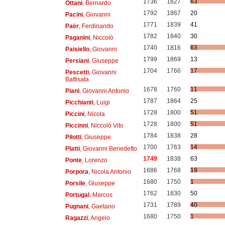
1736
1827
63
Ottani
, Bernardo
1792
1867
20
Pacini
, Giovanni
1771
1839
41
Paër
, Ferdinando
1782
1840
30
Paganini
, Niccolò
1740
1816
63
Paisiello
, Giovanni
1799
1869
13
Persiani
, Giuseppe
1704
1766
17
Pescetti
, Giovanni
Battisata
1678
1760
11
Piani
, Giovanni Antonio
1787
1864
25
Picchianti
, Luigi
1728
1800
51
Piccini
, Nicola
1728
1800
51
Piccinni
, Niccolò Vito
1784
1838
28
Pilotti
, Giuseppe
1700
1763
14
Platti
, Giovanni Benedetto
1749
1838
63
Ponte
, Lorenzo
1686
1768
19
Porpora
, Nicola Antonio
1680
1750
1
Porsile
, Giuseppe
1762
1830
50
Portugal
, Marcos
1731
1789
40
Pugnani
, Gaetano
1680
1750
1
Ragazzi
, Angelo