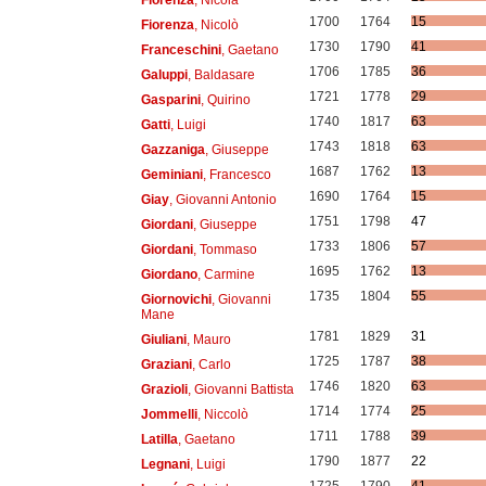
1700
1764
15
Fiorenza
, Nicolò
1730
1790
41
Franceschini
, Gaetano
1706
1785
36
Galuppi
, Baldasare
1721
1778
29
Gasparini
, Quirino
1740
1817
63
Gatti
, Luigi
1743
1818
63
Gazzaniga
, Giuseppe
1687
1762
13
Geminiani
, Francesco
1690
1764
15
Giay
, Giovanni Antonio
1751
1798
47
Giordani
, Giuseppe
1733
1806
57
Giordani
, Tommaso
1695
1762
13
Giordano
, Carmine
1735
1804
55
Giornovichi
, Giovanni
Mane
1781
1829
31
Giuliani
, Mauro
1725
1787
38
Graziani
, Carlo
1746
1820
63
Grazioli
, Giovanni Battista
1714
1774
25
Jommelli
, Niccolò
1711
1788
39
Latilla
, Gaetano
1790
1877
22
Legnani
, Luigi