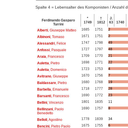
Spalte 4 = Lebensalter des Komponisten / Anzahl
*
†
J.
Ferdinando Gasparo
1749
1812
63
1740
Turrini
1685
1751
2
Alberti
, Giuseppe Matteo
1671
1751
2
Albinoni
, Tomaso
1747
1798
49
Alessandri
, Felice
1727
1797
48
Anfossi
, Pasquale
1709
1770
21
Araia
, Francesco
1698
1771
22
Auletta
, Pietro
1723
1753
4
Auletta
, Domenico
1670
1756
7
Avitrano
, Giuseppe
1680
1768
19
Baldassare
, Pietro
1718
1777
28
Barbella
, Emanuele
1690
1772
23
Barsanti
, Francesco
1801
1835
11
Bellini
, Vincenzo
1690
1757
8
Bellinzani
, Paolo
Benedetto
1778
1839
34
Belloli
, Agostino
1675
1755
6
Bencini
, Pietro Paolo