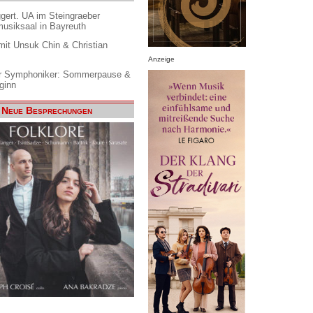
gert. UA im Steingraeber
siksaal in Bayreuth
it Unsuk Chin & Christian
Anzeige
 Symphoniker: Sommerpause &
ginn
Neue Besprechungen