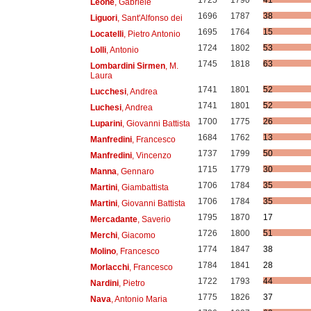
1725
1790
41
Leoné
, Gabriele
1696
1787
38
Liguori
, Sant'Alfonso dei
1695
1764
15
Locatelli
, Pietro Antonio
1724
1802
53
Lolli
, Antonio
1745
1818
63
Lombardini Sirmen
, M.
Laura
1741
1801
52
Lucchesi
, Andrea
1741
1801
52
Luchesi
, Andrea
1700
1775
26
Luparini
, Giovanni Battista
1684
1762
13
Manfredini
, Francesco
1737
1799
50
Manfredini
, Vincenzo
1715
1779
30
Manna
, Gennaro
1706
1784
35
Martini
, Giambattista
1706
1784
35
Martini
, Giovanni Battista
1795
1870
17
Mercadante
, Saverio
1726
1800
51
Merchi
, Giacomo
1774
1847
38
Molino
, Francesco
1784
1841
28
Morlacchi
, Francesco
1722
1793
44
Nardini
, Pietro
1775
1826
37
Nava
, Antonio Maria