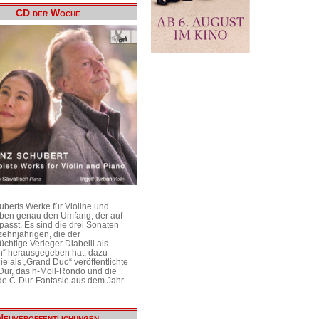
CD der Woche
uberts Werke für Violine und
aben genau den Umfang, der auf
passt. Es sind die drei Sonaten
ehnjährigen, die der
üchtige Verleger Diabelli als
n“ herausgegeben hat, dazu
e als „Grand Duo“ veröffentlichte
Dur, das h-Moll-Rondo und die
e C-Dur-Fantasie aus dem Jahr
Neuveröffentlichungen