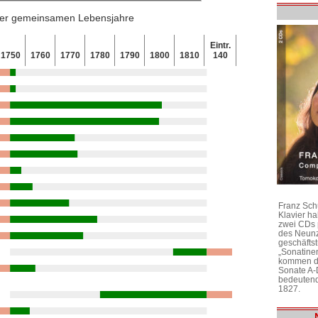
 der gemeinsamen Lebensjahre
Eintr.
1750
1760
1770
1780
1790
1800
1810
140
Franz Sch
Klavier h
zwei CDs 
des Neunz
geschäftst
„Sonatine
kommen di
Sonate A-
bedeutend
1827.