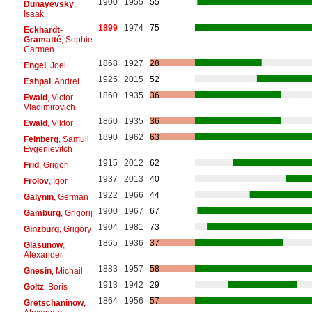
1900
1955
55
Dunayevsky
,
Isaak
1899
1974
75
Eckhardt-
Gramatté
, Sophie
Carmen
1868
1927
28
Engel
, Joel
1925
2015
52
Eshpai
, Andrei
1860
1935
36
Ewald
, Victor
Vladimirovich
1860
1935
36
Ewald
, Viktor
1890
1962
63
Feinberg
, Samuil
Evgenievitch
1915
2012
62
Frid
, Grigori
1937
2013
40
Frolov
, Igor
1922
1966
44
Galynin
, German
1900
1967
67
Gamburg
, Grigorij
1904
1981
73
Ginzburg
, Grigory
1865
1936
37
Glasunow
,
Alexander
1883
1957
58
Gnesin
, Michail
1913
1942
29
Goltz
, Boris
1864
1956
57
Gretschaninow
,