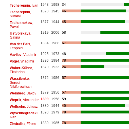
1943
1998
34
Tscherepnin
, Ivan
1873
1945
46
Tscherepnin
,
Nikolai
1877
1944
45
Tschesnokow
,
Pavel
1919
2006
58
Ustvolskaya
,
Galina
1884
1966
67
Van der Pals
,
Leopold
1925
1973
48
Vavilov
, Vladimir
1896
1984
78
Vogel
, Wladimir
1870
1923
24
Walter-Kühne
,
Ekatarina
1872
1956
57
Wassilenko
,
Sergei
Nikiforowitsch
1879
1956
57
Weinberg
, Jakov
1899
1958
59
Weprik
, Alexander
1880
1944
45
Wolfsohn
, Juliusz
1893
1979
78
Wyschnegradski
,
Ivan
1889
1985
78
Zimbalist
, Efrem