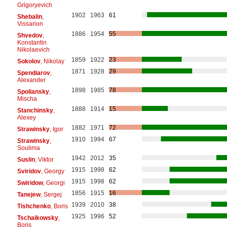
Grigoryevich
1902
1963
61
Shebalin
,
Vissarion
1886
1954
55
Shvedov
,
Konstantin
Nikolaevich
1859
1922
23
Sokolov
, Nikolay
1871
1928
29
Spendiarov
,
Alexander
1898
1985
78
Spoliansky
,
Mischa
1888
1914
15
Stanchinsky
,
Alexey
1882
1971
72
Strawinsky
, Igor
1910
1994
67
Strawinsky
,
Soulima
1942
2012
35
Suslin
, Viktor
1915
1998
62
Sviridov
, Georgy
1915
1998
62
Swiridow
, Georgi
1856
1915
16
Tanejew
, Sergej
1939
2010
38
Tishchenko
, Boris
1925
1996
52
Tschaikowsky
,
Boris