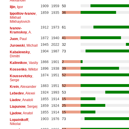
Alexander
1909
1959
50
Iljin
, Igor
1859
1935
36
Ippolitov-Ivanov
,
Mikhail
Mikhaylovich
1912
1973
61
Ivanov-
Kramskoy
, A.
1872
1940
41
Juon
, Paul
1945
2022
32
Jurowski
, Michail
1904
1987
73
Kabalewsky
,
Dimitri
1866
1901
2
Kalinnikov
, Vasily
1896
1938
39
Kossenko
, Wiktor
1874
1951
52
Koussevitzky
,
Serge
1883
1951
52
Krein
, Alexander
1924
1993
53
Lebedev
, Alexei
1855
1914
15
Liadov
, Anatoli
1859
1924
25
Liapunow
, Sergej
1855
1914
15
Ljadow
, Anatol
1903
1976
73
Lopatnikoff
,
Nikolai