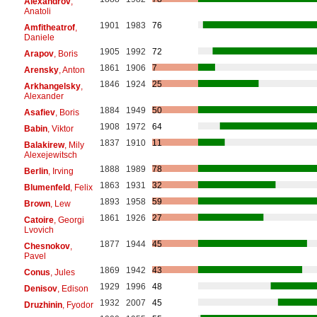
Alexandrov
,
Anatoli
1901
1983
76
Amfitheatrof
,
Daniele
1905
1992
72
Arapov
, Boris
1861
1906
7
Arensky
, Anton
1846
1924
25
Arkhangelsky
,
Alexander
1884
1949
50
Asafiev
, Boris
1908
1972
64
Babin
, Viktor
1837
1910
11
Balakirew
, Mily
Alexejewitsch
1888
1989
78
Berlin
, Irving
1863
1931
32
Blumenfeld
, Felix
1893
1958
59
Brown
, Lew
1861
1926
27
Catoire
, Georgi
Lvovich
1877
1944
45
Chesnokov
,
Pavel
1869
1942
43
Conus
, Jules
1929
1996
48
Denisov
, Edison
1932
2007
45
Druzhinin
, Fyodor