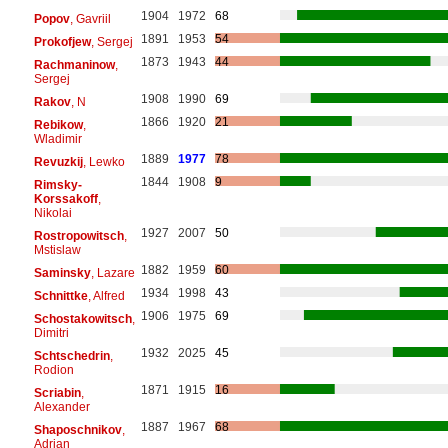
1904
1972
68
Popov
, Gavriil
1891
1953
54
Prokofjew
, Sergej
1873
1943
44
Rachmaninow
,
Sergej
1908
1990
69
Rakov
, N
1866
1920
21
Rebikow
,
Wladimir
1889
1977
78
Revuzkij
, Lewko
1844
1908
9
Rimsky-
Korssakoff
,
Nikolai
1927
2007
50
Rostropowitsch
,
Mstislaw
1882
1959
60
Saminsky
, Lazare
1934
1998
43
Schnittke
, Alfred
1906
1975
69
Schostakowitsch
,
Dimitri
1932
2025
45
Schtschedrin
,
Rodion
1871
1915
16
Scriabin
,
Alexander
1887
1967
68
Shaposchnikov
,
Adrian