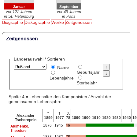
Januar
September
vor 127 Jahren
vor 49 Jahren
in St. Petersburg
in Paris
Biographie
Diskographie
Werke
Zeitgenossen
Zeitgenossen
Länderauswahl / Sortieren
Name
Geburtsjahr
Lebensjahre
Sterbejahr
Spalte 4 = Lebensalter des Komponisten / Anzahl der
gemeinsamen Lebensjahre
*
†
J.
Alexander
1899
1977
78
1890
1900
1910
1920
1930
1940
19
Tscherepnin
1876
1945
46
Akimenko
,
Théodore
1888
1982
78