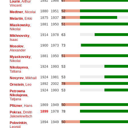
1892
1966
67
Lourié
, Arthur
Vincent
1880
1951
52
Medtner
, Nicolai
1875
1937
38
Melartin
, Erkki
1881
1950
51
Miaskowsky
,
Nikolai
1914
1978
63
Mikhnovsky
,
Isaac
1900
1973
73
Mosolov
,
Alexander
1881
1950
51
Myaskovsky
,
Nikolai
1924
1993
53
Nikolayeva
,
Tatiana
1924
1981
53
Nosyrev
, Mikhail
1892
2002
78
Ornstein
, Leo
1924
1993
53
Petrowna
Nikolajewa
,
Tatjana
1869
1949
50
Pfitzner
, Hans
1899
1978
78
Pokras
, Dmitri
Jakowlewitsch
1894
1949
50
Polovinkin
,
Leonid