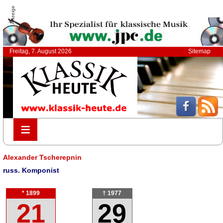
Anzeige
Freitag, 7. August 2026
Sitemap
≡
≡
Alexander Tscherepnin
russ. Komponist
* 1899
† 1977
21
29