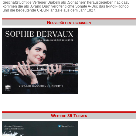
geschäftstüchtige Verleger Diabelli als „Sonatinen“ herausgegeben hat, dazu
kommen die als „Grand Duo“ veröffentlichte Sonate A-Dur, das h-Moll-Rondo
und die bedeutende C-Dur-Fantasie aus dem Jahr 1827.
Neuveröffentlichungen
Weitere 39 Themen