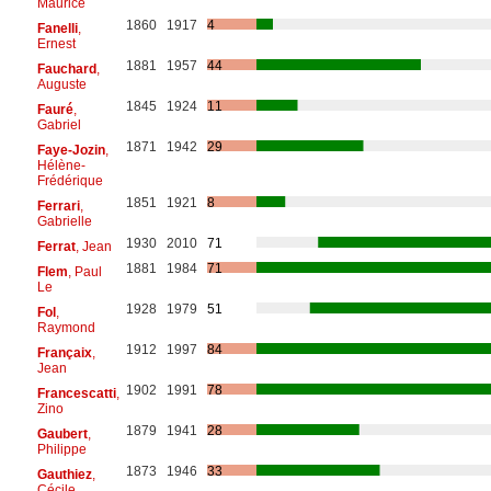
Maurice
1860
1917
4
Fanelli
,
Ernest
1881
1957
44
Fauchard
,
Auguste
1845
1924
11
Fauré
,
Gabriel
1871
1942
29
Faye-Jozin
,
Hélène-
Frédérique
1851
1921
8
Ferrari
,
Gabrielle
1930
2010
71
Ferrat
, Jean
1881
1984
71
Flem
, Paul
Le
1928
1979
51
Fol
,
Raymond
1912
1997
84
Françaix
,
Jean
1902
1991
78
Francescatti
,
Zino
1879
1941
28
Gaubert
,
Philippe
1873
1946
33
Gauthiez
,
Cécile