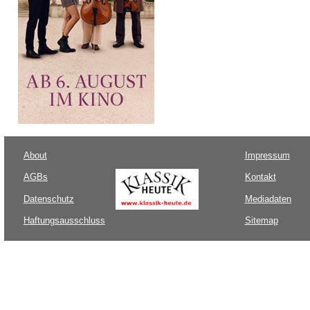
About
Impressum
AGBs
Kontakt
Datenschutz
Mediadaten
Haftungsausschluss
Sitemap