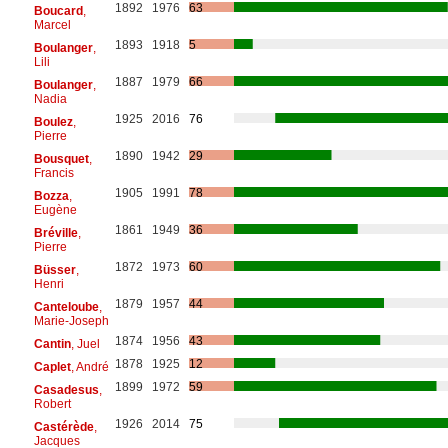
1892
1976
63
Boucard
,
Marcel
1893
1918
5
Boulanger
,
Lili
1887
1979
66
Boulanger
,
Nadia
1925
2016
76
Boulez
,
Pierre
1890
1942
29
Bousquet
,
Francis
1905
1991
78
Bozza
,
Eugène
1861
1949
36
Bréville
,
Pierre
1872
1973
60
Büsser
,
Henri
1879
1957
44
Canteloube
,
Marie-Joseph
1874
1956
43
Cantin
, Juel
1878
1925
12
Caplet
, André
1899
1972
59
Casadesus
,
Robert
1926
2014
75
Castérède
,
Jacques