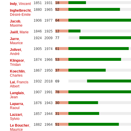
1851
1931
18
Indy
, Vincent
1880
1965
52
Inghelbrecht
,
Désiré-Emile
1906
1977
64
Jacob
,
Maxime
1846
1925
12
Jaëll
, Marie
1924
2009
77
Jarre
,
Maurice
1905
1974
61
Jolivet
,
André
1874
1966
53
Klingsor
,
Tristan
1867
1950
37
Koechlin
,
Charles
1932
2018
69
Lai
, Francis
Albert
1907
1991
78
Langlais
,
Jean
1876
1943
30
Laparra
,
Raoul
1857
1944
31
Lazzari
,
Sylvio
1882
1964
51
Le Boucher
,
Maurice