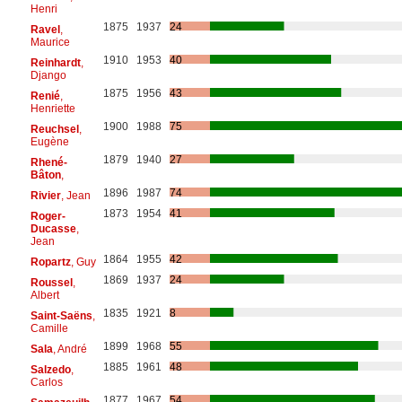
Henri
1875
1937
24
Ravel
,
Maurice
1910
1953
40
Reinhardt
,
Django
1875
1956
43
Renié
,
Henriette
1900
1988
75
Reuchsel
,
Eugène
1879
1940
27
Rhené-
Bâton
,
1896
1987
74
Rivier
, Jean
1873
1954
41
Roger-
Ducasse
,
Jean
1864
1955
42
Ropartz
, Guy
1869
1937
24
Roussel
,
Albert
1835
1921
8
Saint-Saëns
,
Camille
1899
1968
55
Sala
, André
1885
1961
48
Salzedo
,
Carlos
1877
1967
54