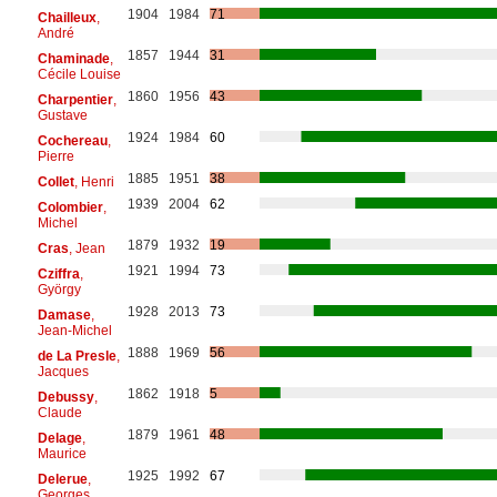
1904
1984
71
Chailleux
,
André
1857
1944
31
Chaminade
,
Cécile Louise
1860
1956
43
Charpentier
,
Gustave
1924
1984
60
Cochereau
,
Pierre
1885
1951
38
Collet
, Henri
1939
2004
62
Colombier
,
Michel
1879
1932
19
Cras
, Jean
1921
1994
73
Cziffra
,
György
1928
2013
73
Damase
,
Jean-Michel
1888
1969
56
de La Presle
,
Jacques
1862
1918
5
Debussy
,
Claude
1879
1961
48
Delage
,
Maurice
1925
1992
67
Delerue
,
Georges