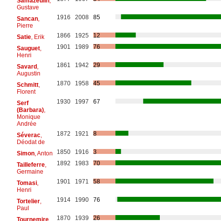
Samazeuilh
,
Gustave
1916
2008
85
Sancan
,
Pierre
1866
1925
12
Satie
, Erik
1901
1989
76
Sauguet
,
Henri
1861
1942
29
Savard
,
Augustin
1870
1958
45
Schmitt
,
Florent
1930
1997
67
Serf
(Barbara)
,
Monique
Andrée
1872
1921
8
Séverac
,
Déodat de
1850
1916
3
Simon
, Anton
1892
1983
70
Tailleferre
,
Germaine
1901
1971
58
Tomasi
,
Henri
1914
1990
76
Tortelier
,
Paul
1870
1939
26
Tournemire
,