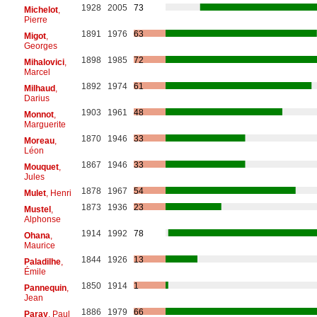
1928
2005
73
Michelot
,
Pierre
1891
1976
63
Migot
,
Georges
1898
1985
72
Mihalovici
,
Marcel
1892
1974
61
Milhaud
,
Darius
1903
1961
48
Monnot
,
Marguerite
1870
1946
33
Moreau
,
Léon
1867
1946
33
Mouquet
,
Jules
1878
1967
54
Mulet
, Henri
1873
1936
23
Mustel
,
Alphonse
1914
1992
78
Ohana
,
Maurice
1844
1926
13
Paladilhe
,
Émile
1850
1914
1
Pannequin
,
Jean
1886
1979
66
Paray
, Paul