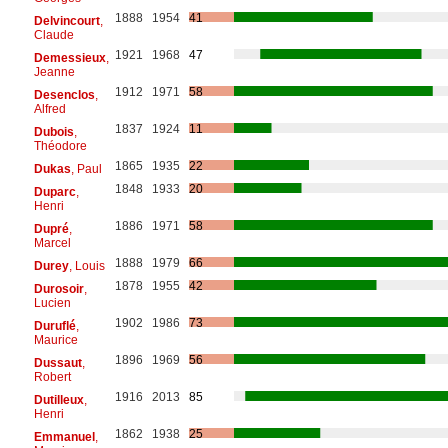
1888
1954
41
Delvincourt
,
Claude
1921
1968
47
Demessieux
,
Jeanne
1912
1971
58
Desenclos
,
Alfred
1837
1924
11
Dubois
,
Théodore
1865
1935
22
Dukas
, Paul
1848
1933
20
Duparc
,
Henri
1886
1971
58
Dupré
,
Marcel
1888
1979
66
Durey
, Louis
1878
1955
42
Durosoir
,
Lucien
1902
1986
73
Duruflé
,
Maurice
1896
1969
56
Dussaut
,
Robert
1916
2013
85
Dutilleux
,
Henri
1862
1938
25
Emmanuel
,