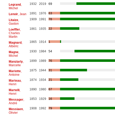
1932
2019
69
Legrand
,
Michel
1891
1976
63
Lenoir
, Jean
1909
1991
78
Litaize
,
Gaston
1861
1935
22
Loeffler
,
Charles
Martin
1865
1914
1
Magnard
,
Albéric
1930
1984
54
Magne
,
Michel
1899
1989
76
Manziarly
,
Marcelle
1875
1944
31
Mariotte
,
Antoine
1874
1934
21
Marteau
,
Henri
1890
1980
67
Martelli
,
Henri
1853
1929
16
Messager
,
André
1908
1992
79
Messiaen
,
Olivier