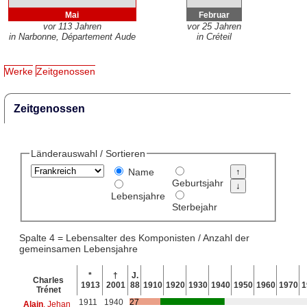
Mai
Februar
vor 113 Jahren
vor 25 Jahren
in Narbonne, Département Aude
in Créteil
Werke
Zeitgenossen
Zeitgenossen
Länderauswahl / Sortieren
Name
Geburtsjahr
Lebensjahre
Sterbejahr
Spalte 4 = Lebensalter des Komponisten / Anzahl der
gemeinsamen Lebensjahre
*
†
J.
Charles
1913
2001
88
1910
1920
1930
1940
1950
1960
1970
1
Trénet
1911
1940
27
Alain
, Jehan