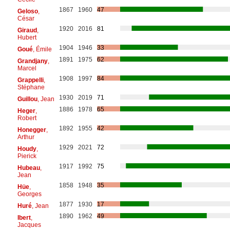
1867
1960
47
Geloso
,
César
1920
2016
81
Giraud
,
Hubert
1904
1946
33
Goué
, Émile
1891
1975
62
Grandjany
,
Marcel
1908
1997
84
Grappelli
,
Stéphane
1930
2019
71
Guillou
, Jean
1886
1978
65
Heger
,
Robert
1892
1955
42
Honegger
,
Arthur
1929
2021
72
Houdy
,
Pierick
1917
1992
75
Hubeau
,
Jean
1858
1948
35
Hüe
,
Georges
1877
1930
17
Huré
, Jean
1890
1962
49
Ibert
,
Jacques