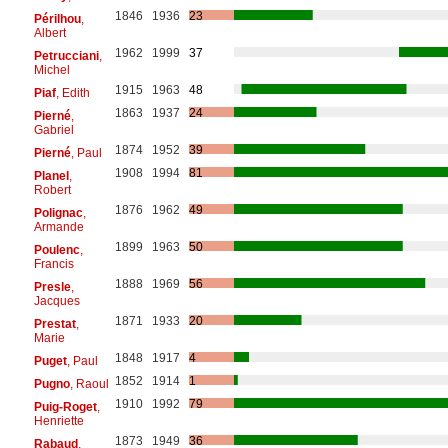
1846
1936
23
Périlhou
,
Albert
1962
1999
37
Petrucciani
,
Michel
1915
1963
48
Piaf
, Edith
1863
1937
24
Pierné
,
Gabriel
1874
1952
39
Pierné
, Paul
1908
1994
81
Planel
,
Robert
1876
1962
49
Polignac
,
Armande
1899
1963
50
Poulenc
,
Francis
1888
1969
56
Presle
,
Jacques
1871
1933
20
Prestat
,
Marie
1848
1917
4
Puget
, Paul
1852
1914
1
Pugno
, Raoul
1910
1992
79
Puig-Roget
,
Henriette
1873
1949
36
Rabaud
,