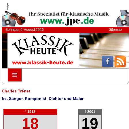
Anzeige
Sonntag, 9. August 2026
Sitemap
≡
≡
Charles Trénet
frz. Sänger, Komponist, Dichter und Maler
* 1913
† 2001
18
19