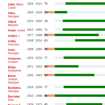
1926
2013
75
Alain
, Marie
Claire
1850
1928
15
Alary
,
Georges
1923
2004
78
Allard
,
Maurice
1923
1994
71
Astier
, André
1877
1968
55
Aubert
, L
1938
2016
63
Aubin
,
Francine
1899
1983
70
Auric
,
Georges
1924
2018
77
Aznavour
,
Charles
1871
1943
30
Balay
,
Guillaume
1882
1963
50
Barat
,
Joseph
Edouard
1924
2006
77
Barboteu
,
Georges
1910
1999
86
Barraine
,
Elsa
1928
1973
45