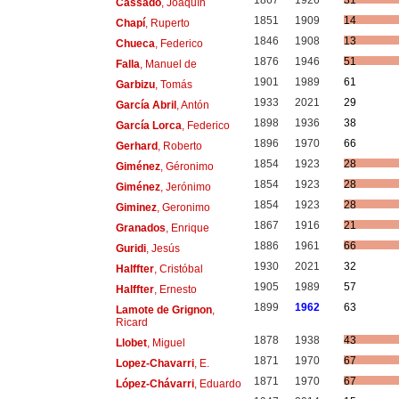
1867
1926
31
Cassadó
, Joaquín
1851
1909
14
Chapí
, Ruperto
1846
1908
13
Chueca
, Federico
1876
1946
51
Falla
, Manuel de
1901
1989
61
Garbizu
, Tomás
1933
2021
29
García Abril
, Antón
1898
1936
38
García Lorca
, Federico
1896
1970
66
Gerhard
, Roberto
1854
1923
28
Giménez
, Géronimo
1854
1923
28
Giménez
, Jerónimo
1854
1923
28
Giminez
, Geronimo
1867
1916
21
Granados
, Enrique
1886
1961
66
Guridi
, Jesús
1930
2021
32
Halffter
, Cristóbal
1905
1989
57
Halffter
, Ernesto
1899
1962
63
Lamote de Grignon
,
Ricard
1878
1938
43
Llobet
, Miguel
1871
1970
67
Lopez-Chavarri
, E.
1871
1970
67
López-Chávarri
, Eduardo