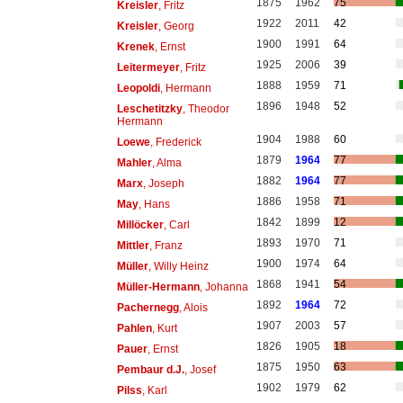
1875
1962
75
Kreisler
, Fritz
1922
2011
42
Kreisler
, Georg
1900
1991
64
Krenek
, Ernst
1925
2006
39
Leitermeyer
, Fritz
1888
1959
71
Leopoldi
, Hermann
1896
1948
52
Leschetitzky
, Theodor
Hermann
1904
1988
60
Loewe
, Frederick
1879
1964
77
Mahler
, Alma
1882
1964
77
Marx
, Joseph
1886
1958
71
May
, Hans
1842
1899
12
Millöcker
, Carl
1893
1970
71
Mittler
, Franz
1900
1974
64
Müller
, Willy Heinz
1868
1941
54
Müller-Hermann
, Johanna
1892
1964
72
Pachernegg
, Alois
1907
2003
57
Pahlen
, Kurt
1826
1905
18
Pauer
, Ernst
1875
1950
63
Pembaur d.J.
, Josef
1902
1979
62
Pilss
, Karl