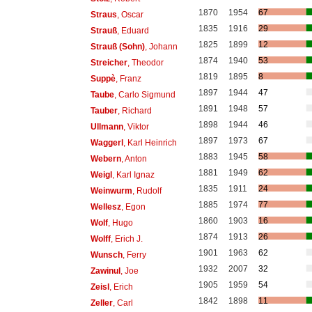
1870
1954
67
Straus
, Oscar
1835
1916
29
Strauß
, Eduard
1825
1899
12
Strauß (Sohn)
, Johann
1874
1940
53
Streicher
, Theodor
1819
1895
8
Suppè
, Franz
1897
1944
47
Taube
, Carlo Sigmund
1891
1948
57
Tauber
, Richard
1898
1944
46
Ullmann
, Viktor
1897
1973
67
Waggerl
, Karl Heinrich
1883
1945
58
Webern
, Anton
1881
1949
62
Weigl
, Karl Ignaz
1835
1911
24
Weinwurm
, Rudolf
1885
1974
77
Wellesz
, Egon
1860
1903
16
Wolf
, Hugo
1874
1913
26
Wolff
, Erich J.
1901
1963
62
Wunsch
, Ferry
1932
2007
32
Zawinul
, Joe
1905
1959
54
Zeisl
, Erich
1842
1898
11
Zeller
, Carl