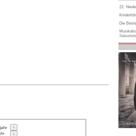
22. Niede
Kinderfüh
Die Best
Musikali
Saisonsta
jahr
ahr