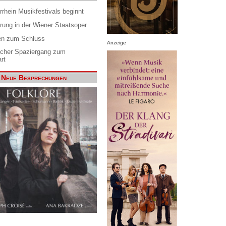
rrhein Musikfestivals beginnt
rung in der Wiener Staatsoper
en zum Schluss
Anzeige
scher Spaziergang zum
rt
Neue Besprechungen