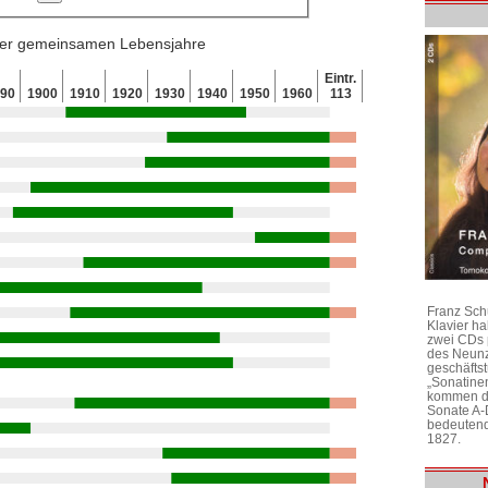
 der gemeinsamen Lebensjahre
Eintr.
890
1900
1910
1920
1930
1940
1950
1960
113
Franz Sch
Klavier h
zwei CDs 
des Neunz
geschäftst
„Sonatine
kommen di
Sonate A-
bedeutend
1827.