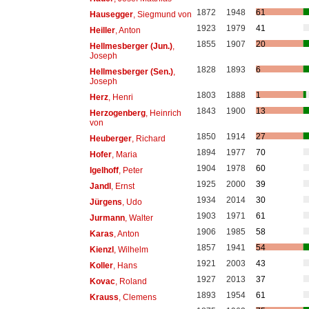
1872
1948
61
Hausegger
, Siegmund von
1923
1979
41
Heiller
, Anton
1855
1907
20
Hellmesberger (Jun.)
,
Joseph
1828
1893
6
Hellmesberger (Sen.)
,
Joseph
1803
1888
1
Herz
, Henri
1843
1900
13
Herzogenberg
, Heinrich
von
1850
1914
27
Heuberger
, Richard
1894
1977
70
Hofer
, Maria
1904
1978
60
Igelhoff
, Peter
1925
2000
39
Jandl
, Ernst
1934
2014
30
Jürgens
, Udo
1903
1971
61
Jurmann
, Walter
1906
1985
58
Karas
, Anton
1857
1941
54
Kienzl
, Wilhelm
1921
2003
43
Koller
, Hans
1927
2013
37
Kovac
, Roland
1893
1954
61
Krauss
, Clemens