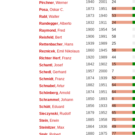
1940
2001
24
Pirchner
, Werner
1873
1951
64
Posa
, Oskar C.
1873
1940
53
Rabl
, Walter
1832
1911
24
Randegger
, Alberto
1900
1954
54
Raymond
, Fred
1906
1991
58
Reisfeld
, Bert
1939
1989
25
Rettenbacher
, Hans
1860
1945
58
Reznicek
, Emil Nikolaus
1920
1989
44
Richter Herf
, Franz
1842
1902
15
Schantl
, Josef
1957
2000
7
Schedl
, Gerhard
1874
1939
52
Schmidt
, Franz
1882
1951
64
Schnabel
, Artur
1874
1951
64
Schönberg
, Arnold
1850
1893
6
Schrammel
, Johann
1856
1933
46
Schütt
, Eduard
1879
1952
65
Sieczynski
, Rudolf
1885
1958
71
Stein
, Erwin
1864
1936
49
Steinitzer
, Max
1880
1975
77
Stolz
, Robert