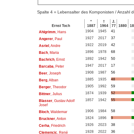
Spalte 4 = Lebensalter des Komponisten / Anzahl
*
†
J.
Ernst Toch
1887
1964
77
1880
1
1904
1945
41
Ahlgrimm
, Hans
1927
2017
37
Angerer
, Paul
1922
2019
42
Asriel
, Andre
1896
1978
68
Bach
, Maria
1892
1942
50
Bachrich
, Ernst
1947
2017
17
Barcaba
, Peter
1908
1987
56
Beer
, Joseph
1885
1935
48
Berg
, Alban
1905
1992
59
Berger
, Theodor
1874
1939
52
Bittner
, Julius
1857
1942
55
Blasser
, Gustav Adolf
Josef
1906
1984
58
Bloch
, Waldemar
1824
1896
9
Bruckner
, Anton
1926
2023
38
Cerha
, Friedrich
1928
2022
36
Clemencic
, René