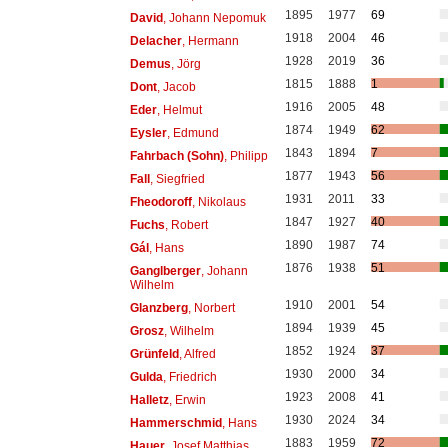
1895
1977
69
David
, Johann Nepomuk
1918
2004
46
Delacher
, Hermann
1928
2019
36
Demus
, Jörg
1815
1888
1
Dont
, Jacob
1916
2005
48
Eder
, Helmut
1874
1949
62
Eysler
, Edmund
1843
1894
7
Fahrbach (Sohn)
, Philipp
1877
1943
56
Fall
, Siegfried
1931
2011
33
Fheodoroff
, Nikolaus
1847
1927
40
Fuchs
, Robert
1890
1987
74
Gál
, Hans
1876
1938
51
Ganglberger
, Johann
Wilhelm
1910
2001
54
Glanzberg
, Norbert
1894
1939
45
Grosz
, Wilhelm
1852
1924
37
Grünfeld
, Alfred
1930
2000
34
Gulda
, Friedrich
1923
2008
41
Halletz
, Erwin
1930
2024
34
Hammerschmid
, Hans
1883
1959
72
Hauer
, Josef Matthias