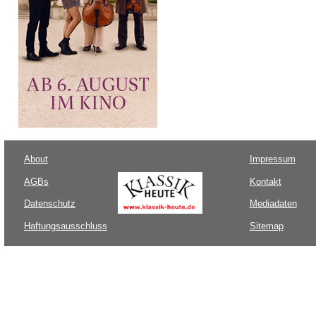
About
Impressum
AGBs
Kontakt
Datenschutz
Mediadaten
Haftungsausschluss
Sitemap