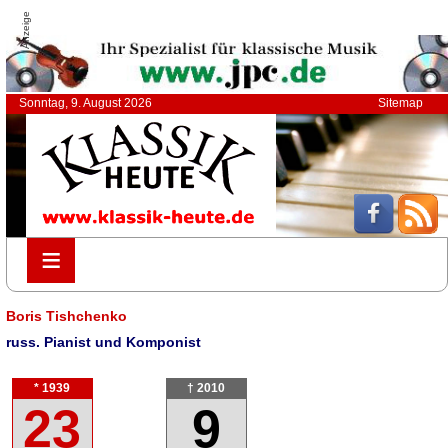
Anzeige
Sonntag, 9. August 2026
Sitemap
≡
≡
Boris Tishchenko
russ. Pianist und Komponist
* 1939
† 2010
23
9