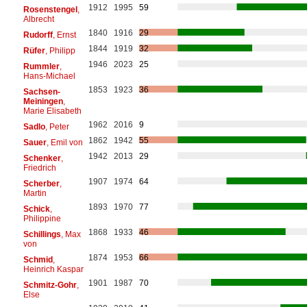
1912
1995
59
Rosenstengel
,
Albrecht
1840
1916
29
Rudorff
, Ernst
1844
1919
32
Rüfer
, Philipp
1946
2023
25
Rummler
,
Hans-Michael
1853
1923
36
Sachsen-
Meiningen
,
Marie Elisabeth
1962
2016
9
Sadlo
, Peter
1862
1942
55
Sauer
, Emil von
1942
2013
29
Schenker
,
Friedrich
1907
1974
64
Scherber
,
Martin
1893
1970
77
Schick
,
Philippine
1868
1933
46
Schillings
, Max
von
1874
1953
66
Schmid
,
Heinrich Kaspar
1901
1987
70
Schmitz-Gohr
,
Else