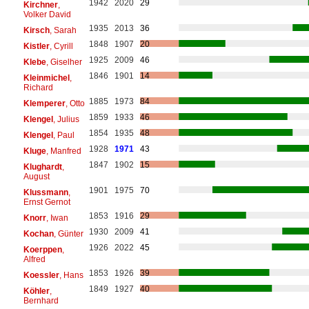
1942
2020
29
Kirchner
,
Volker David
1935
2013
36
Kirsch
, Sarah
1848
1907
20
Kistler
, Cyrill
1925
2009
46
Klebe
, Giselher
1846
1901
14
Kleinmichel
,
Richard
1885
1973
84
Klemperer
, Otto
1859
1933
46
Klengel
, Julius
1854
1935
48
Klengel
, Paul
1928
1971
43
Kluge
, Manfred
1847
1902
15
Klughardt
,
August
1901
1975
70
Klussmann
,
Ernst Gernot
1853
1916
29
Knorr
, Iwan
1930
2009
41
Kochan
, Günter
1926
2022
45
Koerppen
,
Alfred
1853
1926
39
Koessler
, Hans
1849
1927
40
Köhler
,
Bernhard