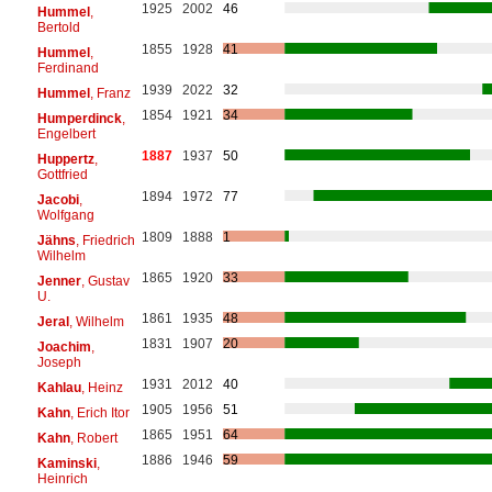
1925
2002
46
Hummel
,
Bertold
1855
1928
41
Hummel
,
Ferdinand
1939
2022
32
Hummel
, Franz
1854
1921
34
Humperdinck
,
Engelbert
1887
1937
50
Huppertz
,
Gottfried
1894
1972
77
Jacobi
,
Wolfgang
1809
1888
1
Jähns
, Friedrich
Wilhelm
1865
1920
33
Jenner
, Gustav
U.
1861
1935
48
Jeral
, Wilhelm
1831
1907
20
Joachim
,
Joseph
1931
2012
40
Kahlau
, Heinz
1905
1956
51
Kahn
, Erich Itor
1865
1951
64
Kahn
, Robert
1886
1946
59
Kaminski
,
Heinrich