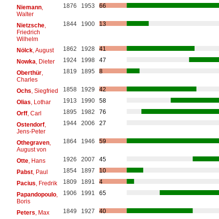
1876
1953
66
Niemann
,
Walter
1844
1900
13
Nietzsche
,
Friedrich
Wilhelm
1862
1928
41
Nölck
, August
1924
1998
47
Nowka
, Dieter
1819
1895
8
Oberthür
,
Charles
1858
1929
42
Ochs
, Siegfried
1913
1990
58
Olias
, Lothar
1895
1982
76
Orff
, Carl
1944
2006
27
Ostendorf
,
Jens-Peter
1864
1946
59
Othegraven
,
August von
1926
2007
45
Otte
, Hans
1854
1897
10
Pabst
, Paul
1809
1891
4
Pacius
, Fredrik
1906
1991
65
Papandopoulo
,
Boris
1849
1927
40
Peters
, Max