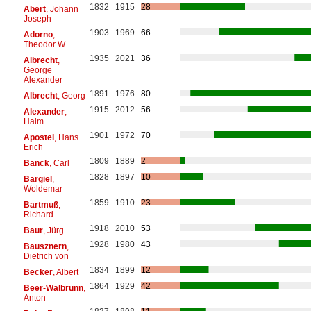
1832
1915
28
Abert
, Johann
Joseph
1903
1969
66
Adorno
,
Theodor W.
1935
2021
36
Albrecht
,
George
Alexander
1891
1976
80
Albrecht
, Georg
1915
2012
56
Alexander
,
Haim
1901
1972
70
Apostel
, Hans
Erich
1809
1889
2
Banck
, Carl
1828
1897
10
Bargiel
,
Woldemar
1859
1910
23
Bartmuß
,
Richard
1918
2010
53
Baur
, Jürg
1928
1980
43
Bausznern
,
Dietrich von
1834
1899
12
Becker
, Albert
1864
1929
42
Beer-Walbrunn
,
Anton