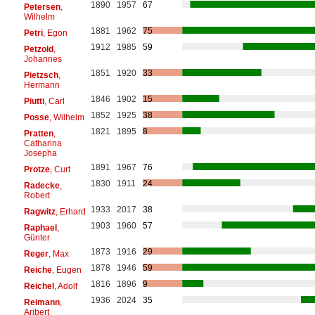
1890
1957
67
Petersen
,
Wilhelm
1881
1962
75
Petri
, Egon
1912
1985
59
Petzold
,
Johannes
1851
1920
33
Pietzsch
,
Hermann
1846
1902
15
Piutti
, Carl
1852
1925
38
Posse
, Wilhelm
1821
1895
8
Pratten
,
Catharina
Josepha
1891
1967
76
Protze
, Curt
1830
1911
24
Radecke
,
Robert
1933
2017
38
Ragwitz
, Erhard
1903
1960
57
Raphael
,
Günter
1873
1916
29
Reger
, Max
1878
1946
59
Reiche
, Eugen
1816
1896
9
Reichel
, Adolf
1936
2024
35
Reimann
,
Aribert