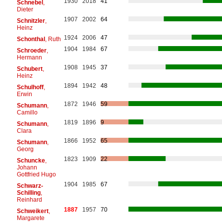
1930
2018
41
Schnebel
,
Dieter
1907
2002
64
Schnitzler
,
Heinz
1924
2006
47
Schonthal
, Ruth
1904
1984
67
Schroeder
,
Hermann
1908
1945
37
Schubert
,
Heinz
1894
1942
48
Schulhoff
,
Erwin
1872
1946
59
Schumann
,
Camillo
1819
1896
9
Schumann
,
Clara
1866
1952
65
Schumann
,
Georg
1823
1909
22
Schuncke
,
Johann
Gottfried Hugo
1904
1985
67
Schwarz-
Schilling
,
Reinhard
1887
1957
70
Schweikert
,
Margarete