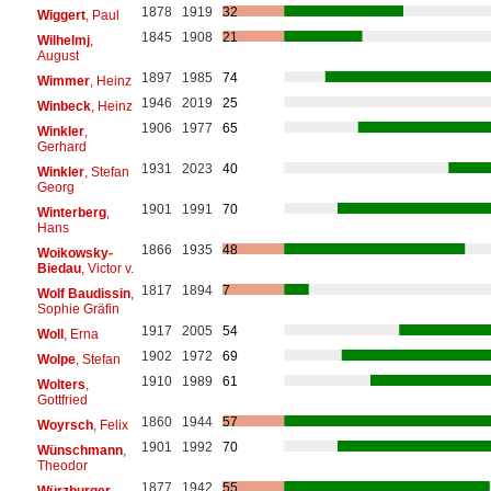
1878
1919
32
Wiggert
, Paul
1845
1908
21
Wilhelmj
,
August
1897
1985
74
Wimmer
, Heinz
1946
2019
25
Winbeck
, Heinz
1906
1977
65
Winkler
,
Gerhard
1931
2023
40
Winkler
, Stefan
Georg
1901
1991
70
Winterberg
,
Hans
1866
1935
48
Woikowsky-
Biedau
, Victor v.
1817
1894
7
Wolf Baudissin
,
Sophie Gräfin
1917
2005
54
Woll
, Erna
1902
1972
69
Wolpe
, Stefan
1910
1989
61
Wolters
,
Gottfried
1860
1944
57
Woyrsch
, Felix
1901
1992
70
Wünschmann
,
Theodor
1877
1942
55
Würzburger
,