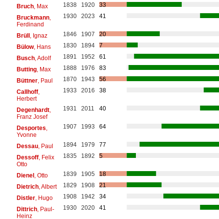
1838
1920
33
Bruch
, Max
1930
2023
41
Bruckmann
,
Ferdinand
1846
1907
20
Brüll
, Ignaz
1830
1894
7
Bülow
, Hans
1891
1952
61
Busch
, Adolf
1888
1976
83
Butting
, Max
1870
1943
56
Büttner
, Paul
1933
2016
38
Callhoff
,
Herbert
1931
2011
40
Degenhardt
,
Franz Josef
1907
1993
64
Desportes
,
Yvonne
1894
1979
77
Dessau
, Paul
1835
1892
5
Dessoff
, Felix
Otto
1839
1905
18
Dienel
, Otto
1829
1908
21
Dietrich
, Albert
1908
1942
34
Distler
, Hugo
1930
2020
41
Dittrich
, Paul-
Heinz