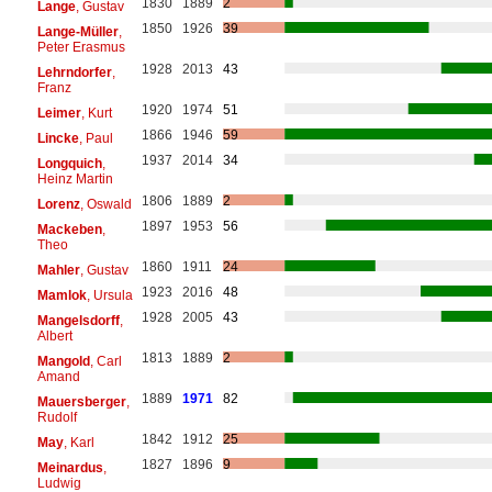
1830
1889
2
Lange
, Gustav
1850
1926
39
Lange-Müller
,
Peter Erasmus
1928
2013
43
Lehrndorfer
,
Franz
1920
1974
51
Leimer
, Kurt
1866
1946
59
Lincke
, Paul
1937
2014
34
Longquich
,
Heinz Martin
1806
1889
2
Lorenz
, Oswald
1897
1953
56
Mackeben
,
Theo
1860
1911
24
Mahler
, Gustav
1923
2016
48
Mamlok
, Ursula
1928
2005
43
Mangelsdorff
,
Albert
1813
1889
2
Mangold
, Carl
Amand
1889
1971
82
Mauersberger
,
Rudolf
1842
1912
25
May
, Karl
1827
1896
9
Meinardus
,
Ludwig