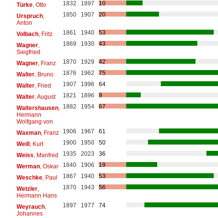
1832
1897
10
Türke
, Otto
1850
1907
20
Urspruch
,
Anton
1861
1940
53
Volbach
, Fritz
1869
1930
43
Wagner
,
Siegfried
1870
1929
42
Wagner
, Franz
1876
1962
75
Walter
, Bruno
1907
1996
64
Walter
, Fried
1821
1896
9
Walter
, August
1882
1954
67
Waltershausen
,
Hermann
Wolfgang von
1906
1967
61
Waxman
, Franz
1900
1950
50
Weill
, Kurt
1935
2023
36
Weiss
, Manfred
1840
1906
19
Werman
, Oskar
1867
1940
53
Weschke
, Paul
1870
1943
56
Wetzler
,
Hermann Hans
1897
1977
74
Weyrauch
,
Johannes