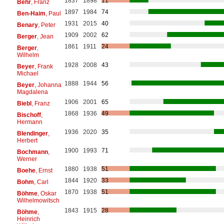
1837
1898
11
Behr
, Franz
1897
1984
74
Ben-Haim
, Paul
1931
2015
40
Benary
, Peter
1909
2002
62
Berger
, Jean
1861
1911
24
Berger
,
Wilhelm
1928
2008
43
Beyer
, Frank
Michael
1888
1944
56
Beyer
, Johanna
Magdalena
1906
2001
65
Biebl
, Franz
1868
1936
49
Bischoff
,
Hermann
1936
2020
35
Blendinger
,
Herbert
1900
1993
71
Bochmann
,
Werner
1880
1938
51
Boehe
, Ernst
1844
1920
33
Bohm
, Carl
1870
1938
51
Böhme
, Oskar
Wilhelmowitsch
1843
1915
28
Böhme
,
Heinrich