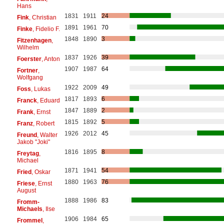
Hans
1831
1911
24
Fink
, Christian
1891
1961
70
Finke
, Fidelio F.
1848
1890
3
Fitzenhagen
,
Wilhelm
1837
1926
39
Foerster
, Anton
1907
1987
64
Fortner
,
Wolfgang
1922
2009
49
Foss
, Lukas
1817
1893
6
Franck
, Eduard
1847
1889
2
Frank
, Ernst
1815
1892
5
Franz
, Robert
1926
2012
45
Freund
, Walter
Jakob "Joki"
1816
1895
8
Freytag
,
Michael
1871
1941
54
Fried
, Oskar
1880
1963
76
Friese
, Ernst
August
1888
1986
83
Fromm-
Michaels
, Ilse
1906
1984
65
Frommel
,