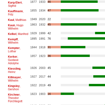
1877
1933
46
Karg-Elert
,
Sigfrid
1855
1934
47
Kauffmann
,
Fritz
1949
2020
22
Kaul
, Matthias
1863
1932
45
Kaun
, Hugo
Wilhelm
1929
1999
42
Kelkel
, Manfred
1895
1991
76
Kempff
,
Wilhelm
1844
1918
31
Kempter
,
Lothar
1857
1923
36
Kerker
,
Gustave
Adolphe
1926
2003
45
Kiessling
,
Heinz
1927
2017
44
Killmayer
,
Wilhelm
1922
2019
49
Kingsley
,
Gershon
1823
1903
16
Kirchner
,
Theodor
Fürchtegott