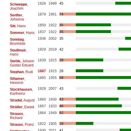
1926
1999
45
Schweppe
,
Joachim
1879
1961
74
Senfter
,
Johanna
1850
1922
35
Sitt
, Hans
1837
1922
35
Sommer
, Hans
1936
2002
35
Sonntag
,
Brunhilde
1929
2019
42
Stadlmair
,
Hans
1839
1915
28
Stehle
, Johann
Gustav Eduard
1887
1915
28
Stephan
, Rudi
1885
1955
68
Sthamer
,
Heinrich
1928
2007
43
Stockhausen
,
Karlheinz
1860
1930
43
Stradal
, August
1867
1933
46
Sträßer
, Ewald
1864
1949
62
Strauss
,
Richard
1822
1905
18
Strauss
, Franz
1930
2011
41