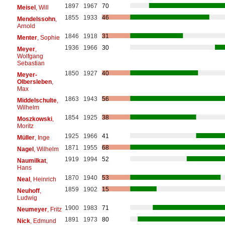
1897
1967
70
Meisel
, Will
1855
1933
46
Mendelssohn
,
Arnold
1846
1918
31
Menter
, Sophie
1936
1966
30
Meyer
,
Wolfgang
Sebastian
1850
1927
40
Meyer-
Olbersleben
,
Max
1863
1943
56
Middelschulte
,
Wilhelm
1854
1925
38
Moszkowski
,
Moritz
1925
1966
41
Müller
, Inge
1871
1955
68
Nagel
, Wilhelm
1919
1994
52
Naumilkat
,
Hans
1870
1940
53
Neal
, Heinrich
1859
1902
15
Neuhoff
,
Ludwig
1900
1983
71
Neumeyer
, Fritz
1891
1973
80
Nick
, Edmund