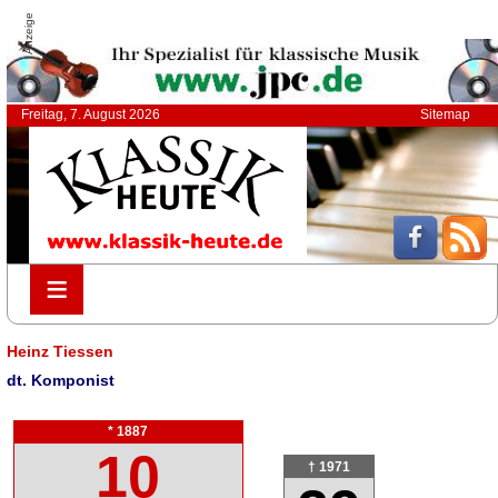
Anzeige
Freitag, 7. August 2026
Sitemap
≡
≡
Heinz Tiessen
dt. Komponist
* 1887
10
† 1971