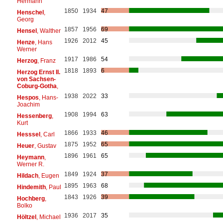
Hermann
1850
1934
47
Henschel
,
Georg
1857
1956
69
Hensel
, Walther
1926
2012
45
Henze
, Hans
Werner
1917
1986
54
Herzog
, Franz
1818
1893
6
Herzog Ernst II.
von Sachsen-
Coburg-Gotha
,
1938
2022
33
Hespos
, Hans-
Joachim
1908
1994
63
Hessenberg
,
Kurt
1866
1933
46
Hesssel
, Carl
1875
1952
65
Heuer
, Gustav
1896
1961
65
Heymann
,
Werner R.
1849
1924
37
Hildach
, Eugen
1895
1963
68
Hindemith
, Paul
1843
1926
39
Hochberg
,
Bolko
1936
2017
35
Höltzel
, Michael