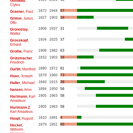
Gottwald
,
Clytus
1872
1944
57
Graener
, Paul
1827
1903
16
Grimm
, Julius
Otto
1906
1937
31
Gronostay
,
Walter
1934
2025
37
Grosskopf
,
Erhard
1908
1982
63
Grothe
, Franz
1832
1903
16
Grützmacher
,
Friedrich
1890
1972
81
Gurlitt
, Manfred
1879
1960
73
Haas
, Joseph
1840
1915
28
Haller
, Michael
1894
1950
56
hansen
, Arno
1905
1963
58
Hartmann
, Karl
Amadeus
1905
1963
58
Hartmann 2
,
Karl Amadeus
1810
1891
4
Haupt
, August
1879
1952
65
Heckel
,
Wilhelm