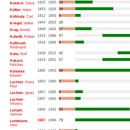
1825
1905
18
Kosleck
, Julius
1853
1926
39
Kößler
, Hans
1812
1893
6
Koßmaly
, Carl
1943
2003
28
Kriegel
, Volker
1849
1904
17
Krug
, Arnold
1914
1996
57
Kubelík
, Rafael
1818
1896
9
Kufferath
,
Ferdinand
1929
2022
42
Kühn
, Rolf
1914
2001
57
Kukuck
,
Felicitas
1885
1953
66
Künneke
,
Eduard
1803
1890
3
Lachner
, Franz
Paul
1807
1895
8
Lachner
, Ignaz
1807
1893
6
Lachner
,
Vinzenz
1884
1942
55
Lampel
,
Samuel
1887
1966
79
Landmann
,
Arno