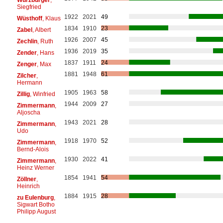
Siegfried
1922
2021
49
Wüsthoff
, Klaus
1834
1910
23
Zabel
, Albert
1926
2007
45
Zechlin
, Ruth
1936
2019
35
Zender
, Hans
1837
1911
24
Zenger
, Max
1881
1948
61
Zilcher
,
Hermann
1905
1963
58
Zillig
, Winfried
1944
2009
27
Zimmermann
,
Aljoscha
1943
2021
28
Zimmermann
,
Udo
1918
1970
52
Zimmermann
,
Bernd-Alois
1930
2022
41
Zimmermann
,
Heinz Werner
1854
1941
54
Zöllner
,
Heinrich
1884
1915
28
zu Eulenburg
,
Sigwart Botho
Philipp August