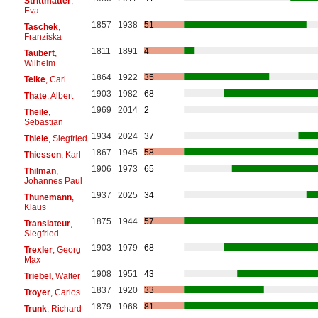
Strittmatter
,
Eva
1857
1938
51
Taschek
,
Franziska
1811
1891
4
Taubert
,
Wilhelm
1864
1922
35
Teike
, Carl
1903
1982
68
Thate
, Albert
1969
2014
2
Theile
,
Sebastian
1934
2024
37
Thiele
, Siegfried
1867
1945
58
Thiessen
, Karl
1906
1973
65
Thilman
,
Johannes Paul
1937
2025
34
Thunemann
,
Klaus
1875
1944
57
Translateur
,
Siegfried
1903
1979
68
Trexler
, Georg
Max
1908
1951
43
Triebel
, Walter
1837
1920
33
Troyer
, Carlos
1879
1968
81
Trunk
, Richard