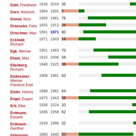
1936
2018
35
Döhl
, Friedhelm
1804
1892
5
Dorn
, Heinrich
1895
1981
76
Dostal
, Nico
1835
1913
26
Draeseke
, Felix
1891
1971
80
Drischner
, Max
1871
1903
16
Eckhold
,
Richard
1901
1983
70
Egk
, Werner
1915
2008
56
Eham
, Max
1848
1925
38
Eilenberg
,
Richard
1908
1981
63
Eisbrenner
,
Werner
Friedrich Emil
1898
1962
64
Eisler
, Hanns
1875
1943
56
Engel
, Eugen
1938
2024
33
Erb
, Elke
1896
1958
62
Erdmann
,
Eduard
1939
1996
32
Erdmann
,
Gunther
1860
1940
53
Fährmann
,