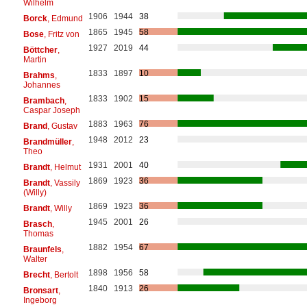
Wilhelm
1906
1944
38
Borck
, Edmund
1865
1945
58
Bose
, Fritz von
1927
2019
44
Böttcher
,
Martin
1833
1897
10
Brahms
,
Johannes
1833
1902
15
Brambach
,
Caspar Joseph
1883
1963
76
Brand
, Gustav
1948
2012
23
Brandmüller
,
Theo
1931
2001
40
Brandt
, Helmut
1869
1923
36
Brandt
, Vassily
(Willy)
1869
1923
36
Brandt
, Willy
1945
2001
26
Brasch
,
Thomas
1882
1954
67
Braunfels
,
Walter
1898
1956
58
Brecht
, Bertolt
1840
1913
26
Bronsart
,
Ingeborg