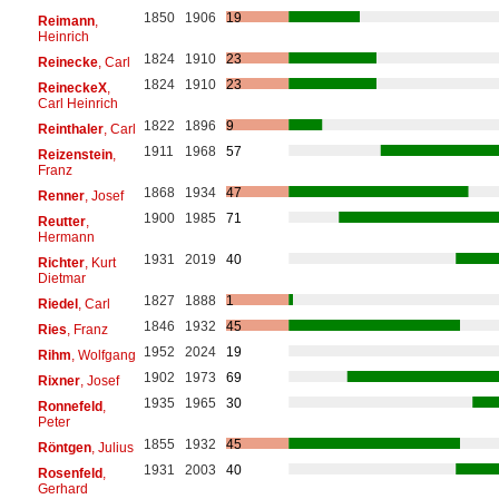
1850
1906
19
Reimann
,
Heinrich
1824
1910
23
Reinecke
, Carl
1824
1910
23
ReineckeX
,
Carl Heinrich
1822
1896
9
Reinthaler
, Carl
1911
1968
57
Reizenstein
,
Franz
1868
1934
47
Renner
, Josef
1900
1985
71
Reutter
,
Hermann
1931
2019
40
Richter
, Kurt
Dietmar
1827
1888
1
Riedel
, Carl
1846
1932
45
Ries
, Franz
1952
2024
19
Rihm
, Wolfgang
1902
1973
69
Rixner
, Josef
1935
1965
30
Ronnefeld
,
Peter
1855
1932
45
Röntgen
, Julius
1931
2003
40
Rosenfeld
,
Gerhard