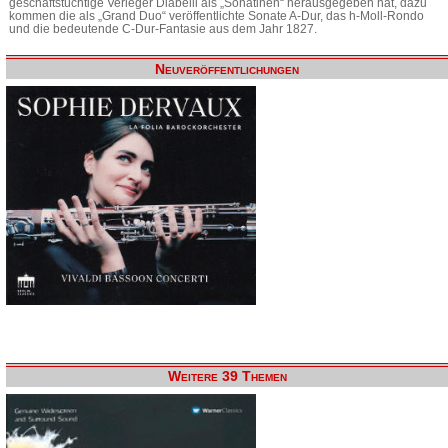
geschäftstüchtige Verleger Diabelli als „Sonatinen“ herausgegeben hat, dazu
kommen die als „Grand Duo“ veröffentlichte Sonate A-Dur, das h-Moll-Rondo
und die bedeutende C-Dur-Fantasie aus dem Jahr 1827.
Neuveröffentlichungen
Weitere 39 Themen