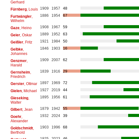
Gerhard
1909
1957
48
Fürnberg
, Louis
1886
1954
67
Furtwängler
,
Wilhelm
1908
1967
59
Gaze
, Heino
1889
1952
63
Geier
, Oskar
1921
1984
50
Geißler
, Fritz
1846
1903
16
Gelbke
,
Johannes
1909
2007
62
Genzmer
,
Harald
1839
1916
29
Gernsheim
,
Friedrich
1897
1969
72
Gerster
, Ottmar
1927
2019
44
Gielen
, Michael
1895
1956
61
Gieseking
,
Walter
1879
1942
55
Gilbert
, Jean
1932
2024
39
Goehr
,
Alexander
1903
1996
68
Goldschmidt
,
Berthold
1925
2023
46