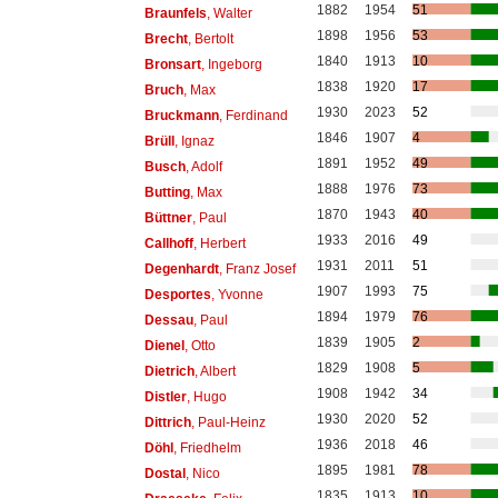
1882
1954
51
Braunfels
, Walter
1898
1956
53
Brecht
, Bertolt
1840
1913
10
Bronsart
, Ingeborg
1838
1920
17
Bruch
, Max
1930
2023
52
Bruckmann
, Ferdinand
1846
1907
4
Brüll
, Ignaz
1891
1952
49
Busch
, Adolf
1888
1976
73
Butting
, Max
1870
1943
40
Büttner
, Paul
1933
2016
49
Callhoff
, Herbert
1931
2011
51
Degenhardt
, Franz Josef
1907
1993
75
Desportes
, Yvonne
1894
1979
76
Dessau
, Paul
1839
1905
2
Dienel
, Otto
1829
1908
5
Dietrich
, Albert
1908
1942
34
Distler
, Hugo
1930
2020
52
Dittrich
, Paul-Heinz
1936
2018
46
Döhl
, Friedhelm
1895
1981
78
Dostal
, Nico
1835
1913
10