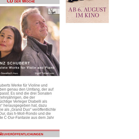
CD der Woche
uberts Werke für Violine und
aben genau den Umfang, der auf
passt. Es sind die drei Sonaten
ehnjährigen, die der
üchtige Verleger Diabelli als
n“ herausgegeben hat, dazu
e als „Grand Duo“ veröffentlichte
Dur, das h-Moll-Rondo und die
e C-Dur-Fantasie aus dem Jahr
Neuveröffentlichungen