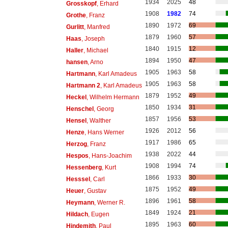
1934
2025
48
Grosskopf
, Erhard
1908
1982
74
Grothe
, Franz
1890
1972
69
Gurlitt
, Manfred
1879
1960
57
Haas
, Joseph
1840
1915
12
Haller
, Michael
1894
1950
47
hansen
, Arno
1905
1963
58
Hartmann
, Karl Amadeus
1905
1963
58
Hartmann 2
, Karl Amadeus
1879
1952
49
Heckel
, Wilhelm Hermann
1850
1934
31
Henschel
, Georg
1857
1956
53
Hensel
, Walther
1926
2012
56
Henze
, Hans Werner
1917
1986
65
Herzog
, Franz
1938
2022
44
Hespos
, Hans-Joachim
1908
1994
74
Hessenberg
, Kurt
1866
1933
30
Hesssel
, Carl
1875
1952
49
Heuer
, Gustav
1896
1961
58
Heymann
, Werner R.
1849
1924
21
Hildach
, Eugen
1895
1963
60
Hindemith
, Paul