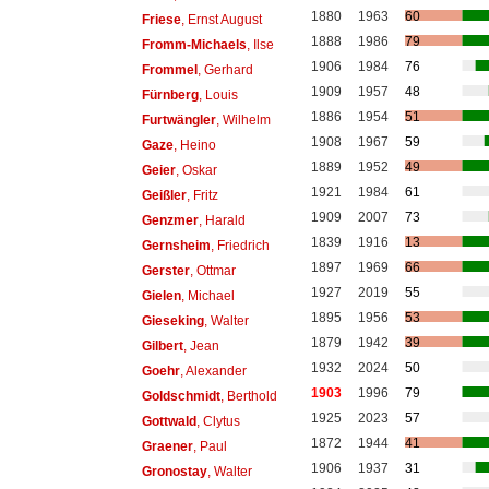
1880
1963
60
Friese
, Ernst August
1888
1986
79
Fromm-Michaels
, Ilse
1906
1984
76
Frommel
, Gerhard
1909
1957
48
Fürnberg
, Louis
1886
1954
51
Furtwängler
, Wilhelm
1908
1967
59
Gaze
, Heino
1889
1952
49
Geier
, Oskar
1921
1984
61
Geißler
, Fritz
1909
2007
73
Genzmer
, Harald
1839
1916
13
Gernsheim
, Friedrich
1897
1969
66
Gerster
, Ottmar
1927
2019
55
Gielen
, Michael
1895
1956
53
Gieseking
, Walter
1879
1942
39
Gilbert
, Jean
1932
2024
50
Goehr
, Alexander
1903
1996
79
Goldschmidt
, Berthold
1925
2023
57
Gottwald
, Clytus
1872
1944
41
Graener
, Paul
1906
1937
31
Gronostay
, Walter