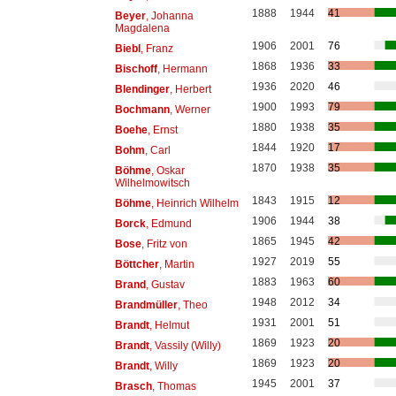
1888
1944
41
Beyer
, Johanna
Magdalena
1906
2001
76
Biebl
, Franz
1868
1936
33
Bischoff
, Hermann
1936
2020
46
Blendinger
, Herbert
1900
1993
79
Bochmann
, Werner
1880
1938
35
Boehe
, Ernst
1844
1920
17
Bohm
, Carl
1870
1938
35
Böhme
, Oskar
Wilhelmowitsch
1843
1915
12
Böhme
, Heinrich Wilhelm
1906
1944
38
Borck
, Edmund
1865
1945
42
Bose
, Fritz von
1927
2019
55
Böttcher
, Martin
1883
1963
60
Brand
, Gustav
1948
2012
34
Brandmüller
, Theo
1931
2001
51
Brandt
, Helmut
1869
1923
20
Brandt
, Vassily (Willy)
1869
1923
20
Brandt
, Willy
1945
2001
37
Brasch
, Thomas