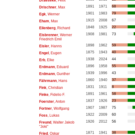
Draeseke
, Felix
1891
1971
68
Drischner
, Max
1901
1983
79
Egk
, Werner
1915
2008
67
Eham
, Max
1848
1925
22
Eilenberg
, Richard
1908
1981
73
Eisbrenner
, Werner
Friedrich Emil
1898
1962
59
Eisler
, Hanns
1875
1943
40
Engel
, Eugen
1938
2024
44
Erb
, Elke
1896
1958
55
Erdmann
, Eduard
1939
1996
43
Erdmann
, Gunther
1860
1940
37
Fährmann
, Hans
1831
1911
8
Fink
, Christian
1891
1961
58
Finke
, Fidelio F.
1837
1926
23
Foerster
, Anton
1907
1987
75
Fortner
, Wolfgang
1922
2009
60
Foss
, Lukas
1926
2012
56
Freund
, Walter Jakob
"Joki"
1871
1941
38
Fried
, Oskar