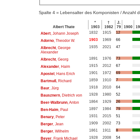
Spalte 4 = Lebensalter des Komponisten / Anzahl
*
†
J.
Albert Thate
1903
1982
79
1900
1
1832
1915
12
Abert
, Johann Joseph
1903
1969
66
Adorno
, Theodor W.
1935
2021
47
Albrecht
, George
Alexander
1891
1976
73
Albrecht
, Georg
1915
2012
67
Alexander
, Haim
1901
1972
69
Apostel
, Hans Erich
1859
1910
7
Bartmuß
, Richard
1918
2010
64
Baur
, Jürg
1928
1980
52
Bausznern
, Dietrich von
1864
1929
26
Beer-Walbrunn
, Anton
1897
1984
79
Ben-Haim
, Paul
1931
2015
51
Benary
, Peter
1909
2002
73
Berger
, Jean
1861
1911
8
Berger
, Wilhelm
1928
2008
54
Beyer
, Frank Michael