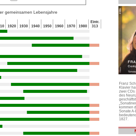
 der gemeinsamen Lebensjahre
Eintr.
910
1920
1930
1940
1950
1960
1970
1980
313
Franz Sch
Klavier h
zwei CDs 
des Neunz
geschäftst
„Sonatine
kommen di
Sonate A-
bedeutend
1827.