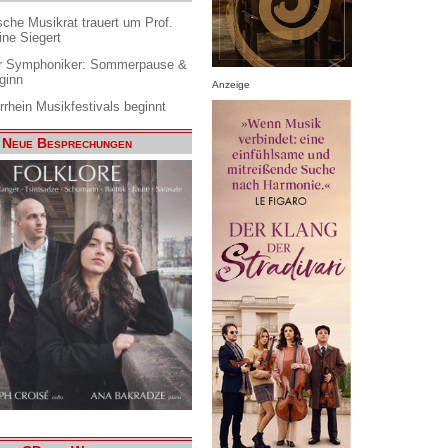
che Musikrat trauert um Prof.
ine Siegert
 Symphoniker: Sommerpause &
ginn
Anzeige
rrhein Musikfestivals beginnt
Neue Besprechungen