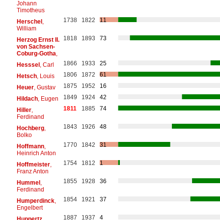
Johann
Timotheus
1738
1822
11
Herschel
,
William
1818
1893
73
Herzog Ernst II.
von Sachsen-
Coburg-Gotha
,
1866
1933
25
Hesssel
, Carl
1806
1872
61
Hetsch
, Louis
1875
1952
16
Heuer
, Gustav
1849
1924
42
Hildach
, Eugen
1811
1885
74
Hiller
,
Ferdinand
1843
1926
48
Hochberg
,
Bolko
1770
1842
31
Hoffmann
,
Heinrich Anton
1754
1812
1
Hoffmeister
,
Franz Anton
1855
1928
36
Hummel
,
Ferdinand
1854
1921
37
Humperdinck
,
Engelbert
1887
1937
4
Huppertz
,