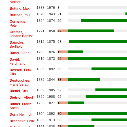
Norbert
1888
1976
3
Butting
, Max
1870
1943
21
Büttner
, Paul
1824
1874
50
Cornelius
,
Peter
1771
1858
47
Cramer
,
Johann Baptist
1812
1875
63
Damcke
,
Berthold
1763
1826
15
Danzi
, Franz
1810
1873
62
David
,
Ferdinand
1835
1892
56
Dessoff
, Felix
Otto
1772
1844
33
Destouches
,
Franz Seraph
1839
1905
52
Dienel
, Otto
1829
1908
62
Dietrich
, Albert
1753
1827
16
Dimler
, Franz
Anton
1804
1892
80
Dorn
, Heinrich
1835
1913
56
Draeseke
, Felix
1767
1838
27