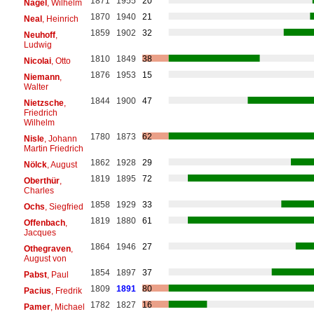
1871
1955
20
Nagel
, Wilhelm
1870
1940
21
Neal
, Heinrich
1859
1902
32
Neuhoff
,
Ludwig
1810
1849
38
Nicolai
, Otto
1876
1953
15
Niemann
,
Walter
1844
1900
47
Nietzsche
,
Friedrich
Wilhelm
1780
1873
62
Nisle
, Johann
Martin Friedrich
1862
1928
29
Nölck
, August
1819
1895
72
Oberthür
,
Charles
1858
1929
33
Ochs
, Siegfried
1819
1880
61
Offenbach
,
Jacques
1864
1946
27
Othegraven
,
August von
1854
1897
37
Pabst
, Paul
1809
1891
80
Pacius
, Fredrik
1782
1827
16
Pamer
, Michael