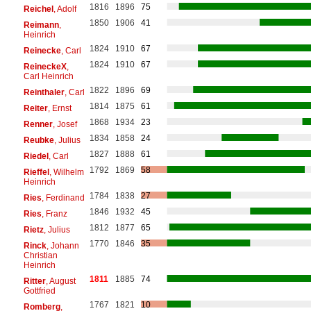
1816
1896
75
Reichel
, Adolf
1850
1906
41
Reimann
,
Heinrich
1824
1910
67
Reinecke
, Carl
1824
1910
67
ReineckeX
,
Carl Heinrich
1822
1896
69
Reinthaler
, Carl
1814
1875
61
Reiter
, Ernst
1868
1934
23
Renner
, Josef
1834
1858
24
Reubke
, Julius
1827
1888
61
Riedel
, Carl
1792
1869
58
Rieffel
, Wilhelm
Heinrich
1784
1838
27
Ries
, Ferdinand
1846
1932
45
Ries
, Franz
1812
1877
65
Rietz
, Julius
1770
1846
35
Rinck
, Johann
Christian
Heinrich
1811
1885
74
Ritter
, August
Gottfried
1767
1821
10
Romberg
,