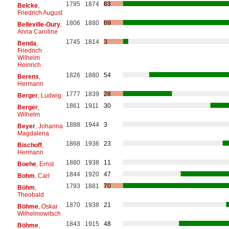
1795
1874
63
Belcke
,
Friedrich August
1806
1880
69
Belleville-Oury
,
Anna Caroline
1745
1814
3
Benda
,
Friedrich
Wilhelm
Heinrich
1826
1880
54
Berens
,
Hermann
1777
1839
28
Berger
, Ludwig
1861
1911
30
Berger
,
Wilhelm
1888
1944
3
Beyer
, Johanna
Magdalena
1868
1936
23
Bischoff
,
Hermann
1880
1938
11
Boehe
, Ernst
1844
1920
47
Bohm
, Carl
1793
1881
70
Böhm
,
Theobald
1870
1938
21
Böhme
, Oskar
Wilhelmowitsch
1843
1915
48
Böhme
,