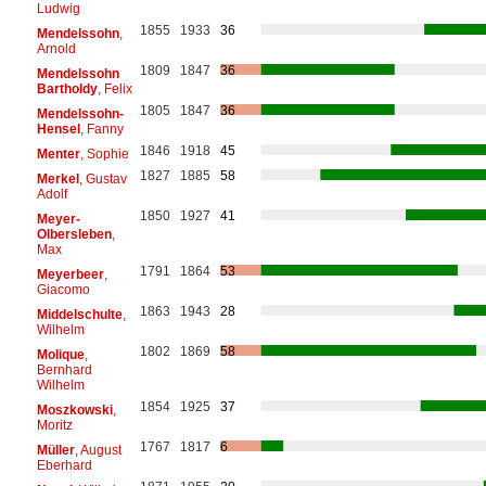
Ludwig
1855
1933
36
Mendelssohn
,
Arnold
1809
1847
36
Mendelssohn
Bartholdy
, Felix
1805
1847
36
Mendelssohn-
Hensel
, Fanny
1846
1918
45
Menter
, Sophie
1827
1885
58
Merkel
, Gustav
Adolf
1850
1927
41
Meyer-
Olbersleben
,
Max
1791
1864
53
Meyerbeer
,
Giacomo
1863
1943
28
Middelschulte
,
Wilhelm
1802
1869
58
Molique
,
Bernhard
Wilhelm
1854
1925
37
Moszkowski
,
Moritz
1767
1817
6
Müller
, August
Eberhard