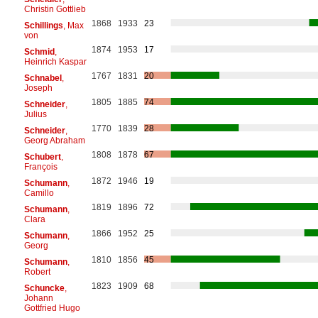
Christin Gottlieb
1868
1933
23
Schillings
, Max
von
1874
1953
17
Schmid
,
Heinrich Kaspar
1767
1831
20
Schnabel
,
Joseph
1805
1885
74
Schneider
,
Julius
1770
1839
28
Schneider
,
Georg Abraham
1808
1878
67
Schubert
,
François
1872
1946
19
Schumann
,
Camillo
1819
1896
72
Schumann
,
Clara
1866
1952
25
Schumann
,
Georg
1810
1856
45
Schumann
,
Robert
1823
1909
68
Schuncke
,
Johann
Gottfried Hugo