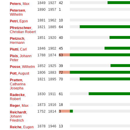
1849
1927
42
Peters
, Max
1890
1957
1
Petersen
,
Wilhelm
1881
1962
10
Petri
, Egon
1821
1885
64
Pfretzschner
,
Christian Robert
1851
1920
40
Pietzsch
,
Hermann
1846
1902
45
Piutti
, Carl
1788
1874
63
Pixis
, Johann
Peter
1852
1925
39
Posse
, Wilhelm
1806
1883
72
Pott
, August
1821
1895
70
Pratten
,
Catharina
Josepha
1830
1911
61
Radecke
,
Robert
1873
1916
18
Reger
, Max
1752
1814
3
Reichardt
,
Johann
Friedrich
1878
1946
13
Reiche
, Eugen