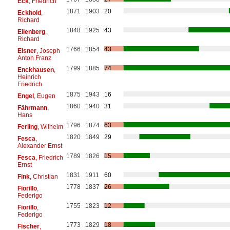
Eck
, Friedrich
1871
1903
20
Eckhold
,
Richard
1848
1925
43
Eilenberg
,
Richard
1766
1854
43
Elsner
, Joseph
Anton Franz
1799
1885
74
Enckhausen
,
Heinrich
Friedrich
1875
1943
16
Engel
, Eugen
1860
1940
31
Fährmann
,
Hans
1796
1874
63
Ferling
, Wilhelm
1820
1849
29
Fesca
,
Alexander Ernst
1789
1826
15
Fesca
, Friedrich
Ernst
1831
1911
60
Fink
, Christian
1778
1837
26
Fiorillo
,
Federigo
1755
1823
12
Fiorillo
,
Federigo
1773
1829
18
Fischer
,