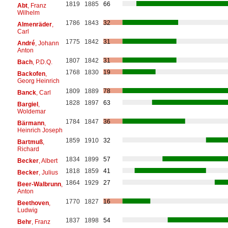
1819
1885
66
Abt
, Franz
Wilhelm
1786
1843
32
Almenräder
,
Carl
1775
1842
31
André
, Johann
Anton
1807
1842
31
Bach
, P.D.Q.
1768
1830
19
Backofen
,
Georg Heinrich
1809
1889
78
Banck
, Carl
1828
1897
63
Bargiel
,
Woldemar
1784
1847
36
Bärmann
,
Heinrich Joseph
1859
1910
32
Bartmuß
,
Richard
1834
1899
57
Becker
, Albert
1818
1859
41
Becker
, Julius
1864
1929
27
Beer-Walbrunn
,
Anton
1770
1827
16
Beethoven
,
Ludwig
1837
1898
54
Behr
, Franz