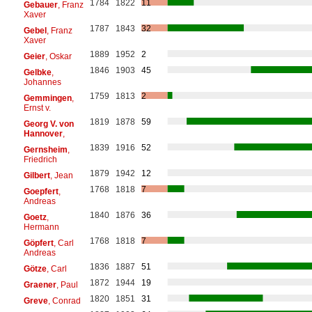
1784
1822
11
Gebauer
, Franz
Xaver
1787
1843
32
Gebel
, Franz
Xaver
1889
1952
2
Geier
, Oskar
1846
1903
45
Gelbke
,
Johannes
1759
1813
2
Gemmingen
,
Ernst v.
1819
1878
59
Georg V. von
Hannover
,
1839
1916
52
Gernsheim
,
Friedrich
1879
1942
12
Gilbert
, Jean
1768
1818
7
Goepfert
,
Andreas
1840
1876
36
Goetz
,
Hermann
1768
1818
7
Göpfert
, Carl
Andreas
1836
1887
51
Götze
, Carl
1872
1944
19
Graener
, Paul
1820
1851
31
Greve
, Conrad