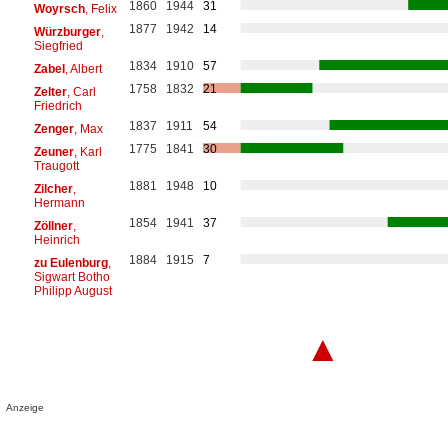
1860
1944
31
Woyrsch
, Felix
1877
1942
14
Würzburger
,
Siegfried
1834
1910
57
Zabel
, Albert
1758
1832
21
Zelter
, Carl
Friedrich
1837
1911
54
Zenger
, Max
1775
1841
30
Zeuner
, Karl
Traugott
1881
1948
10
Zilcher
,
Hermann
1854
1941
37
Zöllner
,
Heinrich
1884
1915
7
zu Eulenburg
,
Sigwart Botho
Philipp August
▲
Anzeige