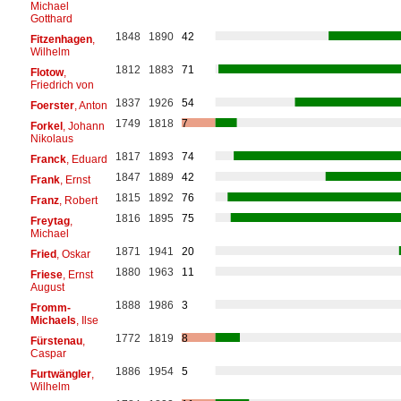
Michael
Gotthard
1848
1890
42
Fitzenhagen
,
Wilhelm
1812
1883
71
Flotow
,
Friedrich von
1837
1926
54
Foerster
, Anton
1749
1818
7
Forkel
, Johann
Nikolaus
1817
1893
74
Franck
, Eduard
1847
1889
42
Frank
, Ernst
1815
1892
76
Franz
, Robert
1816
1895
75
Freytag
,
Michael
1871
1941
20
Fried
, Oskar
1880
1963
11
Friese
, Ernst
August
1888
1986
3
Fromm-
Michaels
, Ilse
1772
1819
8
Fürstenau
,
Caspar
1886
1954
5
Furtwängler
,
Wilhelm