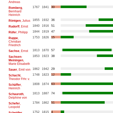
Andreas
1767
1841
30
Romberg
,
Bernhard
Heinrich
1855
1932
36
Röntgen
, Julius
1840
1916
51
Rudorff
, Ernst
1844
1919
47
Rüfer
, Philipp
1753
1826
15
Ruppe
,
Christian
Friedrich
1813
1870
57
Sachse
, Ernst
1853
1923
38
Sachsen-
Meiningen
,
Marie Elisabeth
1862
1942
29
Sauer
, Emil von
1748
1823
12
Schacht
,
Theodor Frhr. v.
1808
1874
63
Schäffer
,
Heinrich
1813
1887
74
Schauroth
,
Delphine von
1784
1862
51
Schefer
,
Leopold
1752
1815
4
Scheidler
,