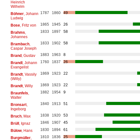
Heinrich
Wilhelm
1787
1860
49
Böhner
, Johann
Ludwig
1865
1945
26
Bose
, Fritz von
1833
1897
58
Brahms
,
Johannes
1833
1902
58
Brambach
,
Caspar Joseph
1883
1963
8
Brand
, Gustav
1760
1837
26
Brandl
, Johann
Evangelist
1869
1923
22
Brandt
, Vassily
(Willy)
1869
1923
22
Brandt
, Willy
1882
1954
9
Braunfels
,
Walter
1840
1913
51
Bronsart
,
Ingeborg
1838
1920
53
Bruch
, Max
1846
1907
45
Brüll
, Ignaz
1830
1894
61
Bülow
, Hans
1810
1836
25
Burgmüller
,