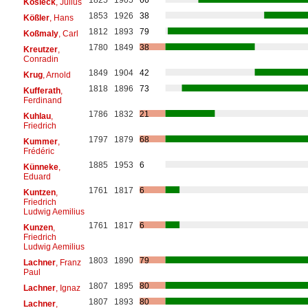
Kosleck
, Julius
1853
1926
38
Kößler
, Hans
1812
1893
79
Koßmaly
, Carl
1780
1849
38
Kreutzer
,
Conradin
1849
1904
42
Krug
, Arnold
1818
1896
73
Kufferath
,
Ferdinand
1786
1832
21
Kuhlau
,
Friedrich
1797
1879
68
Kummer
,
Frédéric
1885
1953
6
Künneke
,
Eduard
1761
1817
6
Kuntzen
,
Friedrich
Ludwig Aemilius
1761
1817
6
Kunzen
,
Friedrich
Ludwig Aemilius
1803
1890
79
Lachner
, Franz
Paul
1807
1895
80
Lachner
, Ignaz
1807
1893
80
Lachner
,