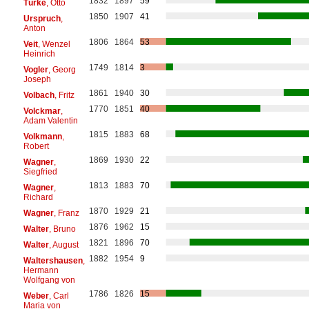
1832
1897
59
Türke
, Otto
1850
1907
41
Urspruch
,
Anton
1806
1864
53
Veit
, Wenzel
Heinrich
1749
1814
3
Vogler
, Georg
Joseph
1861
1940
30
Volbach
, Fritz
1770
1851
40
Volckmar
,
Adam Valentin
1815
1883
68
Volkmann
,
Robert
1869
1930
22
Wagner
,
Siegfried
1813
1883
70
Wagner
,
Richard
1870
1929
21
Wagner
, Franz
1876
1962
15
Walter
, Bruno
1821
1896
70
Walter
, August
1882
1954
9
Waltershausen
,
Hermann
Wolfgang von
1786
1826
15
Weber
, Carl
Maria von