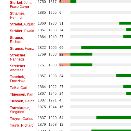
1750
1817
6
Sterkel
, Johann
Franz Xaver
1885
1955
6
Sthamer
,
Heinrich
1860
1930
31
Stradal
, August
1867
1933
24
Sträßer
, Ewald
1864
1949
27
Strauss
,
Richard
1822
1905
69
Strauss
, Franz
1769
1833
22
Streicher
,
Nannette
1761
1833
22
Streicher
,
Andreas
1857
1938
34
Taschek
,
Franziska
1864
1922
27
Teike
, Carl
1867
1945
24
Thiessen
, Karl
1887
1971
4
Tiessen
, Heinz
1875
1944
16
Translateur
,
Siegfried
1837
1920
54
Troyer
, Carlos
1879
1968
12
Trunk
, Richard