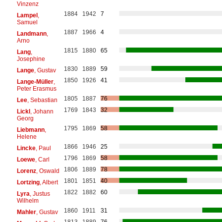
Vinzenz
1884
1942
7
Lampel
,
Samuel
1887
1966
4
Landmann
,
Arno
1815
1880
65
Lang
,
Josephine
1830
1889
59
Lange
, Gustav
1850
1926
41
Lange-Müller
,
Peter Erasmus
1805
1887
76
Lee
, Sebastian
1769
1843
32
Lickl
, Johann
Georg
1795
1869
58
Liebmann
,
Helene
1866
1946
25
Lincke
, Paul
1796
1869
58
Loewe
, Carl
1806
1889
78
Lorenz
, Oswald
1801
1851
40
Lortzing
, Albert
1822
1882
60
Lyra
, Justus
Wilhelm
1860
1911
31
Mahler
, Gustav
1813
1889
76