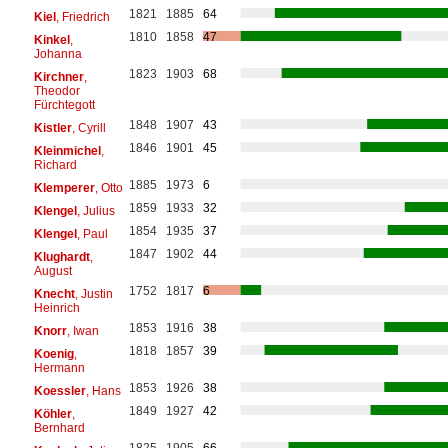
1821
1885
64
Kiel
, Friedrich
1810
1858
47
Kinkel
,
Johanna
1823
1903
68
Kirchner
,
Theodor
Fürchtegott
1848
1907
43
Kistler
, Cyrill
1846
1901
45
Kleinmichel
,
Richard
1885
1973
6
Klemperer
, Otto
1859
1933
32
Klengel
, Julius
1854
1935
37
Klengel
, Paul
1847
1902
44
Klughardt
,
August
1752
1817
6
Knecht
, Justin
Heinrich
1853
1916
38
Knorr
, Iwan
1818
1857
39
Koenig
,
Hermann
1853
1926
38
Koessler
, Hans
1849
1927
42
Köhler
,
Bernhard
1825
1905
66