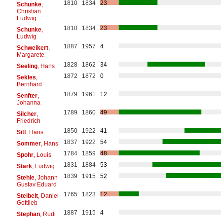
1810
1834
23
Schunke
,
Christian
Ludwig
1810
1834
23
Schunke
,
Ludwig
1887
1957
4
Schweikert
,
Margarete
1828
1862
34
Seeling
, Hans
1872
1872
0
Sekles
,
Bernhard
1879
1961
12
Senfter
,
Johanna
1789
1860
49
Silcher
,
Friedrich
1850
1922
41
Sitt
, Hans
1837
1922
54
Sommer
, Hans
1784
1859
48
Spohr
, Louis
1831
1884
53
Stark
, Ludwig
1839
1915
52
Stehle
, Johann
Gustav Eduard
1765
1823
12
Steibelt
, Daniel
Gottlieb
1887
1915
4
Stephan
, Rudi