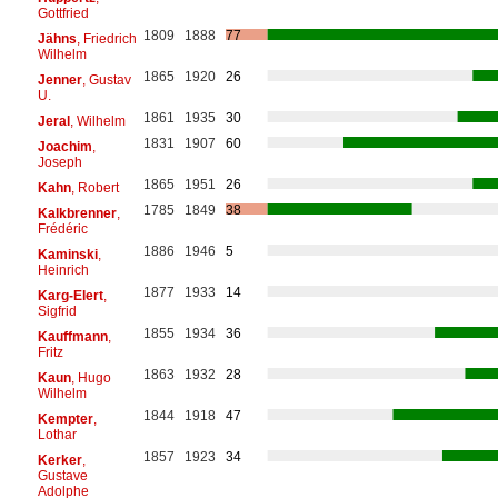
Gottfried
1809
1888
77
Jähns
, Friedrich
Wilhelm
1865
1920
26
Jenner
, Gustav
U.
1861
1935
30
Jeral
, Wilhelm
1831
1907
60
Joachim
,
Joseph
1865
1951
26
Kahn
, Robert
1785
1849
38
Kalkbrenner
,
Frédéric
1886
1946
5
Kaminski
,
Heinrich
1877
1933
14
Karg-Elert
,
Sigfrid
1855
1934
36
Kauffmann
,
Fritz
1863
1932
28
Kaun
, Hugo
Wilhelm
1844
1918
47
Kempter
,
Lothar
1857
1923
34
Kerker
,
Gustave
Adolphe