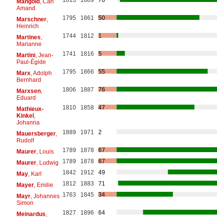
Mangold
, Carl
Amand
1795
1861
50
Marschner
,
Heinrich
1744
1812
1
Martines
,
Marianne
1741
1816
5
Martini
, Jean-
Paul-Égide
1795
1866
55
Marx
, Adolph
Bernhard
1806
1887
76
Marxsen
,
Eduard
1810
1858
47
Mathieux-
Kinkel
,
Johanna
1889
1971
2
Mauersberger
,
Rudolf
1789
1878
67
Maurer
, Louis
1789
1878
67
Maurer
, Ludwig
1842
1912
49
May
, Karl
1812
1883
71
Mayer
, Emilie
1763
1845
34
Mayr
, Johannes
Simon
1827
1896
64
Meinardus
,