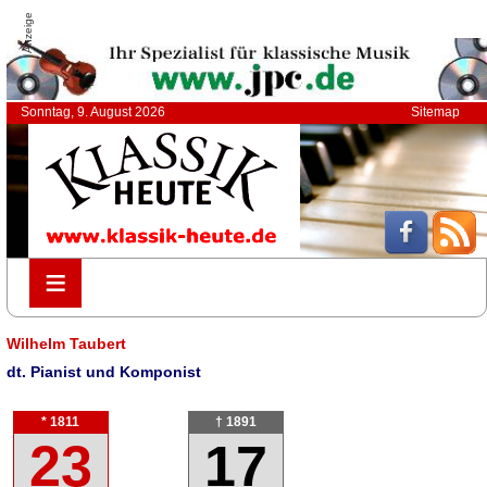
Anzeige
Sonntag, 9. August 2026
Sitemap
≡
≡
Wilhelm Taubert
dt. Pianist und Komponist
* 1811
† 1891
23
17