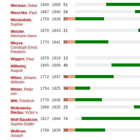
1840
1906
51
Werman
, Oskar
1867
1940
24
Weschke
, Paul
1759
1838
27
Westenholz
,
Sophie
1870
1943
21
Wetzler
,
Hermann Hans
1774
1842
31
Weyse
,
Christoph Ernst
Friedrich
1878
1919
13
Wiggert
, Paul
1845
1908
46
Wilhelmj
,
August
1772
1847
36
Wilms
, Johann
Wilhelm
1754
1825
14
Winter
, Peter
von
1770
1836
25
Witt
, Friedrich
1866
1935
25
Woikowsky-
Biedau
, Victor v.
1817
1894
74
Wolf Baudissin
,
Sophie Gräfin
1789
1839
28
Wolfram
,
Joseph