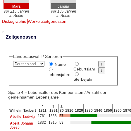
März
Januar
vor 215 Jahren
vor 135 Jahren
in Berlin
in Berlin
Diskographie
Werke
Zeitgenossen
Zeitgenossen
Länderauswahl / Sortieren
Name
Geburtsjahr
Lebensjahre
Sterbejahr
Spalte 4 = Lebensalter des Komponisten / Anzahl der
gemeinsamen Lebensjahre
*
†
J.
Wilhelm Taubert
1811
1891
80
1810
1820
1830
1840
1850
1860
187
1761
1838
27
Abeille
, Ludwig
1832
1915
59
Abert
, Johann
Joseph