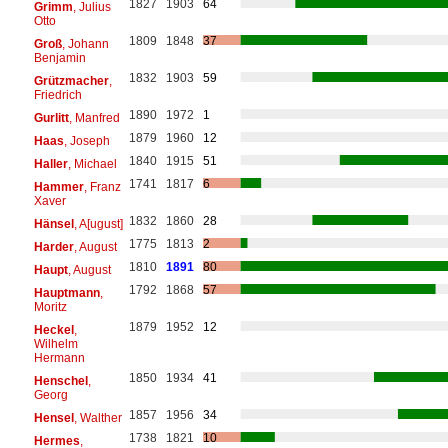
1827
1903
64
Grimm
, Julius
Otto
1809
1848
37
Groß
, Johann
Benjamin
1832
1903
59
Grützmacher
,
Friedrich
1890
1972
1
Gurlitt
, Manfred
1879
1960
12
Haas
, Joseph
1840
1915
51
Haller
, Michael
1741
1817
6
Hammer
, Franz
Xaver
1832
1860
28
Hänsel
, A[ugust]
1775
1813
2
Harder
, August
1810
1891
80
Haupt
, August
1792
1868
57
Hauptmann
,
Moritz
1879
1952
12
Heckel
,
Wilhelm
Hermann
1850
1934
41
Henschel
,
Georg
1857
1956
34
Hensel
, Walther
1738
1821
10
Hermes
,