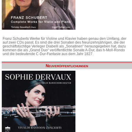
Franz Schuberts Werke für Violine und Klavier haben genau den Umfang, der
auf zwei CDs passt. Es sind die drei Sonaten des Neunzehnjährigen, die der
geschäftstüchtige Verleger Diabelli als „Sonatinen“ herausgegeben hat, dazu
kommen die als „Grand Duo“ veröffentlichte Sonate A-Dur, das h-Moll-Rondo
und die bedeutende C-Dur-Fantasie aus dem Jahr 1827.
Neuveröffentlichungen