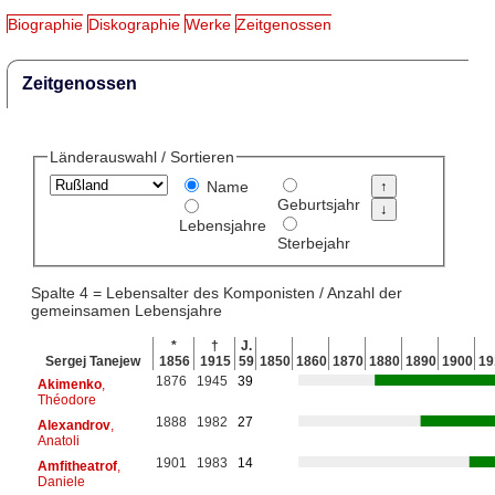
Biographie
Diskographie
Werke
Zeitgenossen
Zeitgenossen
Länderauswahl / Sortieren
Name
Geburtsjahr
Lebensjahre
Sterbejahr
Spalte 4 = Lebensalter des Komponisten / Anzahl der
gemeinsamen Lebensjahre
*
†
J.
Sergej Tanejew
1856
1915
59
1850
1860
1870
1880
1890
1900
19
1876
1945
39
Akimenko
,
Théodore
1888
1982
27
Alexandrov
,
Anatoli
1901
1983
14
Amfitheatrof
,
Daniele