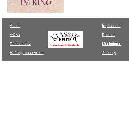
About
Impressum
AGBs
Kontakt
Datenschutz
Mediadaten
Haftungsausschluss
Sitemap