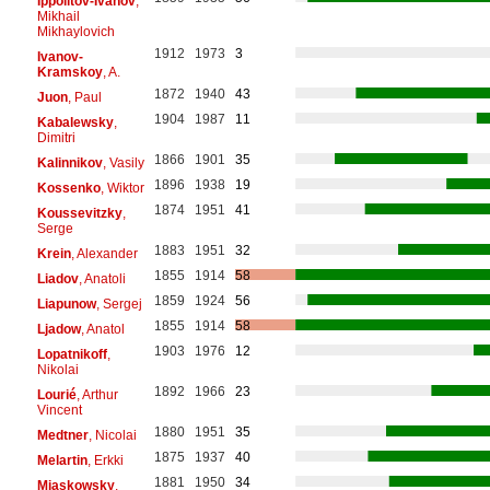
Ippolitov-Ivanov
,
Mikhail
Mikhaylovich
1912
1973
3
Ivanov-
Kramskoy
, A.
1872
1940
43
Juon
, Paul
1904
1987
11
Kabalewsky
,
Dimitri
1866
1901
35
Kalinnikov
, Vasily
1896
1938
19
Kossenko
, Wiktor
1874
1951
41
Koussevitzky
,
Serge
1883
1951
32
Krein
, Alexander
1855
1914
58
Liadov
, Anatoli
1859
1924
56
Liapunow
, Sergej
1855
1914
58
Ljadow
, Anatol
1903
1976
12
Lopatnikoff
,
Nikolai
1892
1966
23
Lourié
, Arthur
Vincent
1880
1951
35
Medtner
, Nicolai
1875
1937
40
Melartin
, Erkki
1881
1950
34
Miaskowsky
,