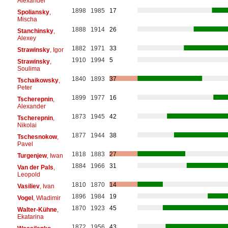
Alexander
1898
1985
17
Spoliansky
,
Mischa
1888
1914
26
Stanchinsky
,
Alexey
1882
1971
33
Strawinsky
, Igor
1910
1994
5
Strawinsky
,
Soulima
1840
1893
37
Tschaikowsky
,
Peter
1899
1977
16
Tscherepnin
,
Alexander
1873
1945
42
Tscherepnin
,
Nikolai
1877
1944
38
Tschesnokow
,
Pavel
1818
1883
27
Turgenjew
, Iwan
1884
1966
31
Van der Pals
,
Leopold
1810
1870
14
Vasiliev
, Ivan
1896
1984
19
Vogel
, Wladimir
1870
1923
45
Walter-Kühne
,
Ekatarina
1872
1956
43