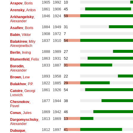
1905
1992
10
Arapov
, Boris
1861
1906
45
Arensky
, Anton
1846
1924
59
Arkhangelsky
,
Alexander
1884
1949
31
Asafiev
, Boris
1908
1972
7
Babin
, Viktor
1837
1910
54
Balakirew
, Mily
Alexejewitsch
1888
1989
27
Berlin
, Irving
1863
1931
52
Blumenfeld
, Felix
1833
1887
31
Borodin
,
Alexander
1893
1958
22
Brown
, Lew
1822
1885
29
Bulakhov
, P.P.
1861
1926
54
Catoire
, Georgi
Lvovich
1877
1944
38
Chesnokov
,
Pavel
1869
1942
46
Conus
, Jules
1813
1869
13
Dargomyschsky
,
Alexander
1812
1897
41
Dubuque
,