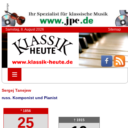
Anzeige
Samstag, 8. August 2026
Sitemap
≡
≡
Sergej Tanejew
russ. Komponist und Pianist
* 1856
25
† 1915