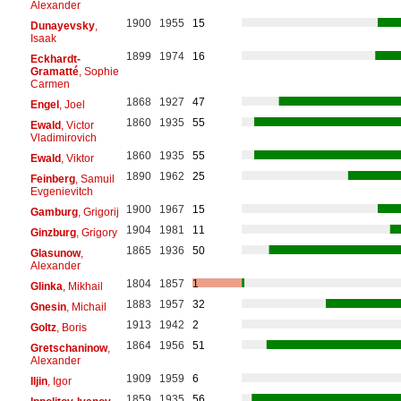
Alexander
1900
1955
15
Dunayevsky
,
Isaak
1899
1974
16
Eckhardt-
Gramatté
, Sophie
Carmen
1868
1927
47
Engel
, Joel
1860
1935
55
Ewald
, Victor
Vladimirovich
1860
1935
55
Ewald
, Viktor
1890
1962
25
Feinberg
, Samuil
Evgenievitch
1900
1967
15
Gamburg
, Grigorij
1904
1981
11
Ginzburg
, Grigory
1865
1936
50
Glasunow
,
Alexander
1804
1857
1
Glinka
, Mikhail
1883
1957
32
Gnesin
, Michail
1913
1942
2
Goltz
, Boris
1864
1956
51
Gretschaninow
,
Alexander
1909
1959
6
Iljin
, Igor
1859
1935
56