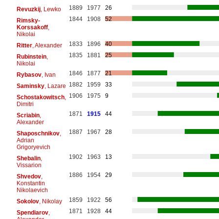
1889
1977
26
Revuzkij
, Lewko
1844
1908
52
Rimsky-
Korssakoff
,
Nikolai
1833
1896
40
Ritter
, Alexander
1835
1881
25
Rubinstein
,
Nikolai
1846
1877
21
Rybasov
, Ivan
1882
1959
33
Saminsky
, Lazare
1906
1975
9
Schostakowitsch
,
Dimitri
1871
1915
44
Scriabin
,
Alexander
1887
1967
28
Shaposchnikov
,
Adrian
Grigoryevich
1902
1963
13
Shebalin
,
Vissarion
1886
1954
29
Shvedov
,
Konstantin
Nikolaevich
1859
1922
56
Sokolov
, Nikolay
1871
1928
44
Spendiarov
,