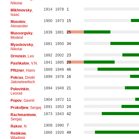
Nikolai
1914
1978
1
Mikhnovsky
,
Isaac
1900
1973
15
Mosolov
,
Alexander
1839
1881
25
Mussorgsky
,
Modest
1881
1950
34
Myaskovsky
,
Nikolai
1892
2002
23
Ornstein
, Leo
1841
1885
29
Pashkalov
, V.N.
1869
1949
46
Pfitzner
, Hans
1899
1978
16
Pokras
, Dmitri
Jakowlewitsch
1894
1949
21
Polovinkin
,
Leonid
1904
1972
11
Popov
, Gavriil
1891
1953
24
Prokofjew
, Sergej
1873
1943
42
Rachmaninow
,
Sergej
1908
1990
7
Rakov
, N
1866
1920
49
Rebikow
,
Wladimir