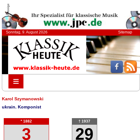
Anzeige
Sonntag, 9. August 2026
Sitemap
≡
≡
Karol Szymanowski
ukrain. Komponist
* 1882
† 1937
3
29