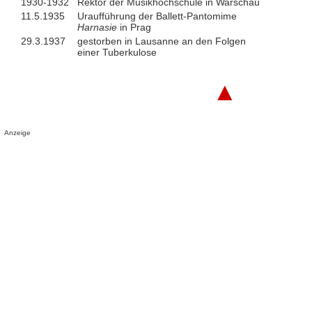
1930-1932
Rektor der Musikhochschule in Warschau
11.5.1935
Uraufführung der Ballett-Pantomime
Harnasie
in Prag
29.3.1937
gestorben in Lausanne an den Folgen
einer Tuberkulose
▲
Anzeige