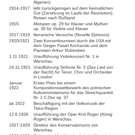
Algerien)
1914-1917
lebt zurückgezogen auf dem heimatlichen
Gut (Zerstörung im Laufe der Revolution);
Reisen nach Rußland
1915
Metopen
op. 29 für Klavier und
Mythen
op. 30 für Violine und Klavier
1917-1919
literarische Versuche (Novelle
Ephesos
)
1920/1921
Zwei Konzerttourneen durch die USA mit
dem Geiger Pawel Kochanski und dem
Pianisten Arthur Rubinstein
1.11.1921
Uraufführung Violinkonzert Nr. 1 in
Warschau
24.11.1921
Uraufführung Sinfonie Nr. 3 (
Das Lied von
der Nacht
) für Tenor, Chor und Orchester
in London
Januar
Erster Preis bei einem
1922
Kompositionswettbewerb des polnischen
Kultusministeriums für das Streichquartett
Nr. 1 C-Dur op. 37
ab 1922
Beschäftigung mit der Volksmusik der
Tatra-Region
12.6.1926
Uraufführung der Oper
Król Roger
(
König
Roger
) in Warschau
1927-1929
Direktor des Konservatoriums von
Warschau