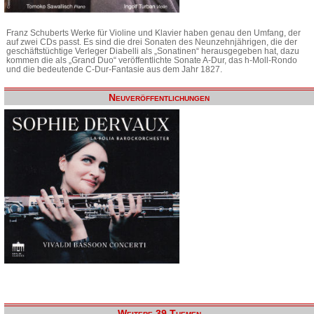
Franz Schuberts Werke für Violine und Klavier haben genau den Umfang, der
auf zwei CDs passt. Es sind die drei Sonaten des Neunzehnjährigen, die der
geschäftstüchtige Verleger Diabelli als „Sonatinen“ herausgegeben hat, dazu
kommen die als „Grand Duo“ veröffentlichte Sonate A-Dur, das h-Moll-Rondo
und die bedeutende C-Dur-Fantasie aus dem Jahr 1827.
Neuveröffentlichungen
Weitere 39 Themen