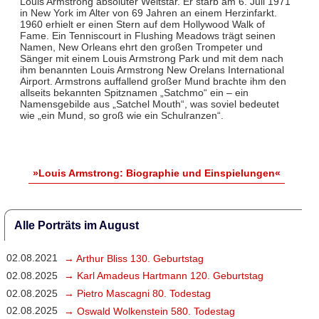
Louis Armstrong absoluter Weltstar. Er starb am 6. Juli 1971
in New York im Alter von 69 Jahren an einem Herzinfarkt.
1960 erhielt er einen Stern auf dem Hollywood Walk of
Fame. Ein Tenniscourt in Flushing Meadows trägt seinen
Namen, New Orleans ehrt den großen Trompeter und
Sänger mit einem Louis Armstrong Park und mit dem nach
ihm benannten Louis Armstrong New Orelans International
Airport. Armstrons auffallend großer Mund brachte ihm den
allseits bekannten Spitznamen „Satchmo“ ein – ein
Namensgebilde aus „Satchel Mouth“, was soviel bedeutet
wie „ein Mund, so groß wie ein Schulranzen“.
»Louis Armstrong: Biographie und Einspielungen«
Alle Porträts im August
02.08.2021
→ Arthur Bliss 130. Geburtstag
02.08.2025
→ Karl Amadeus Hartmann 120. Geburtstag
02.08.2025
→ Pietro Mascagni 80. Todestag
02.08.2025
→ Oswald Wolkenstein 580. Todestag