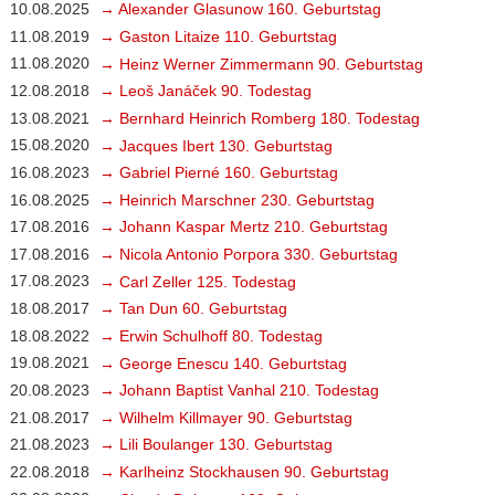
10.08.2025
→ Alexander Glasunow 160. Geburtstag
11.08.2019
→ Gaston Litaize 110. Geburtstag
11.08.2020
→ Heinz Werner Zimmermann 90. Geburtstag
12.08.2018
→ Leoš Janáček 90. Todestag
13.08.2021
→ Bernhard Heinrich Romberg 180. Todestag
15.08.2020
→ Jacques Ibert 130. Geburtstag
16.08.2023
→ Gabriel Pierné 160. Geburtstag
16.08.2025
→ Heinrich Marschner 230. Geburtstag
17.08.2016
→ Johann Kaspar Mertz 210. Geburtstag
17.08.2016
→ Nicola Antonio Porpora 330. Geburtstag
17.08.2023
→ Carl Zeller 125. Todestag
18.08.2017
→ Tan Dun 60. Geburtstag
18.08.2022
→ Erwin Schulhoff 80. Todestag
19.08.2021
→ George Enescu 140. Geburtstag
20.08.2023
→ Johann Baptist Vanhal 210. Todestag
21.08.2017
→ Wilhelm Killmayer 90. Geburtstag
21.08.2023
→ Lili Boulanger 130. Geburtstag
22.08.2018
→ Karlheinz Stockhausen 90. Geburtstag