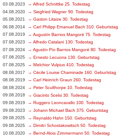
03.08.2023
→ Alfred Schnittke 25. Todestag
04.08.2020
→ Siegfried Wagner 90. Todestag
05.08.2021
→ Gaston Litaize 30. Todestag
06.08.2014
→ Carl Philipp Emanuel Bach 310. Geburtstag
07.08.2019
→ Augustín Barrios Mangoré 75. Todestag
07.08.2023
→ Alfredo Catalani 130. Todestag
07.08.2024
→ Agustín Pío Barrios Mangoré 80. Todestag
07.08.2025
→ Ernesto Lecuona 130. Geburtstag
07.08.2025
→ Melchior Vulpius 410. Todestag
08.08.2017
→ Cécile Louise Chaminade 160. Geburtstag
08.08.2019
→ Carl Heinrich Graun 260. Todestag
08.08.2024
→ Peter Sculthorpe 10. Todestag
09.08.2018
→ Giacinto Scelsi 30. Todestag
09.08.2019
→ Ruggero Leoncavallo 100. Todestag
09.08.2023
→ Johann Michael Bach 375. Geburtstag
09.08.2025
→ Reynaldo Hahn 150. Geburtstag
09.08.2025
→ Dimitri Schostakowitsch 50. Todestag
10.08.2020
→ Bernd-Alois Zimmermann 50. Todestag