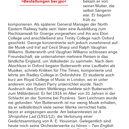
bekam er von
»Bestellungen bei jpc«
seiner Mutter, die
selbst Sängerin
war. Er begann
früh zu
komponieren. Als späterer General Manager der North
Eastern Railway hatte sein Vater eine Ausbildung zum
Rechtsanwalt für Goerge vorgesehen und ihn ans Eton
College und anschließend ans Trinity College nach Oxford
geschickt. George konzentrierte sich jedoch zunehmend auf
die Musik und traf auf Cecil Sharp und Ralph Vaughan
Williams. Butterworth und Vaughan Williams schlossen enge
Freundschaft, sie unternahmen mehrere Reisen in das
ländliche England, um Volkslieder zu sammeln. Nach dem
Abschluss in Oxford begann Butterworth eine Laufbahn als
Musiker, schrieb Kritiken für The Times, komponierte und
lehrte am Radley College in Oxfordshire. Er studierte auch
kurz am Royal College of Music in London, wo er unter
anderem von Hubert Parry unterrichtet wurde. Nach
Ausbruch des Ersten Weltkriegs meldete sich Butterworth
zum Militärdienst. Er fiel 1916 im Alter von 31 Jahren in der
Schlacht an der Somme bei Pozières. Sein Leichnam wurde
nie gefunden. Von Butterworth ist nur wenig Musik erhalten,
da er selbstkritisch viele seiner Werke vernichtet hatte,
bevor er eingezogen wurde. Am bekanntesten ist
A
Shropshire Lad
(1911/12), die Vertonung einer
Gedichtsammlung von A. E. Housman. Gelegentlich sind
heute noch seine Orchesterwerke zu hören –
Two English