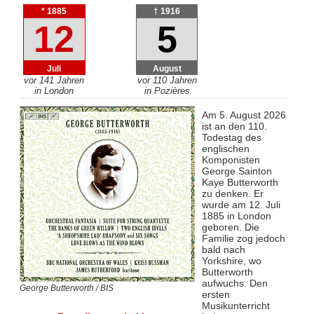
* 1885
† 1916
12
5
Juli
August
vor 141 Jahren
vor 110 Jahren
in London
in Pozières
Am 5. August 2026
ist an den 110.
Todestag des
englischen
Komponisten
George Sainton
Kaye Butterworth
zu denken. Er
wurde am 12. Juli
1885 in London
geboren. Die
Familie zog jedoch
bald nach
Yorkshire, wo
Butterworth
aufwuchs. Den
George Butterworth / BIS
ersten
Musikunterricht