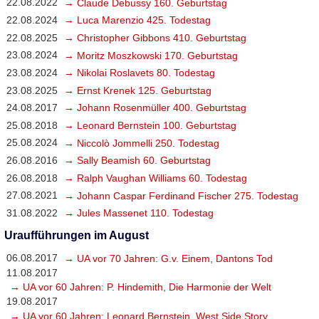
22.08.2022
→ Claude Debussy 160. Geburtstag
22.08.2024
→ Luca Marenzio 425. Todestag
22.08.2025
→ Christopher Gibbons 410. Geburtstag
23.08.2024
→ Moritz Moszkowski 170. Geburtstag
23.08.2024
→ Nikolai Roslavets 80. Todestag
23.08.2025
→ Ernst Krenek 125. Geburtstag
24.08.2017
→ Johann Rosenmüller 400. Geburtstag
25.08.2018
→ Leonard Bernstein 100. Geburtstag
25.08.2024
→ Niccolò Jommelli 250. Todestag
26.08.2016
→ Sally Beamish 60. Geburtstag
26.08.2018
→ Ralph Vaughan Williams 60. Todestag
27.08.2021
→ Johann Caspar Ferdinand Fischer 275. Todestag
31.08.2022
→ Jules Massenet 110. Todestag
Uraufführungen im August
06.08.2017
→ UA vor 70 Jahren: G.v. Einem, Dantons Tod
11.08.2017
→ UA vor 60 Jahren: P. Hindemith, Die Harmonie der Welt
19.08.2017
→ UA vor 60 Jahren: Leonard Bernstein, West Side Story