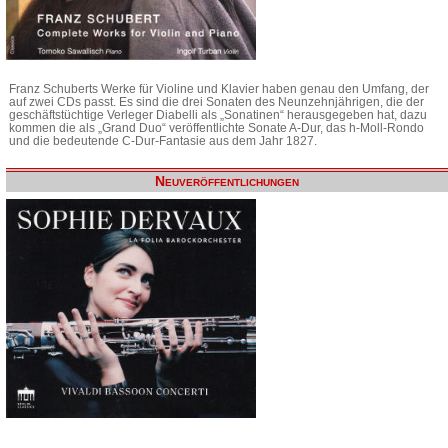
Franz Schuberts Werke für Violine und Klavier haben genau den Umfang, der
auf zwei CDs passt. Es sind die drei Sonaten des Neunzehnjährigen, die der
geschäftstüchtige Verleger Diabelli als „Sonatinen“ herausgegeben hat, dazu
kommen die als „Grand Duo“ veröffentlichte Sonate A-Dur, das h-Moll-Rondo
und die bedeutende C-Dur-Fantasie aus dem Jahr 1827.
Neuveröffentlichungen