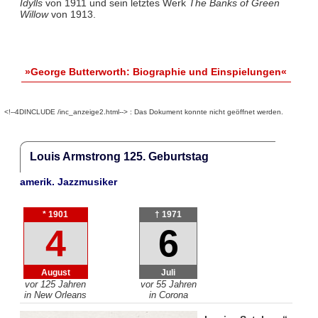
Idylls
von 1911 und sein letztes Werk
The Banks of Green
Willow
von 1913.
»George Butterworth: Biographie und Einspielungen«
<!--4DINCLUDE /inc_anzeige2.html--> : Das Dokument konnte nicht geöffnet werden.
Louis Armstrong 125. Geburtstag
amerik. Jazzmusiker
* 1901
† 1971
4
6
August
Juli
vor 125 Jahren
vor 55 Jahren
in New Orleans
in Corona