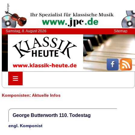
Anzeige
Samstag, 8. August 2026
Sitemap
≡
≡
Komponisten: Aktuelle Infos
George Butterworth 110. Todestag
engl. Komponist