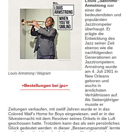
Louis „Satchmo“
Armstrong
war
einer der
bedeutendsten und
populärsten
Jazztrompeter
überhaupt. Er
prägte die
Entwicklung des
Jazz seiner Zeit
ebenso wie die
nachfolgenden
Generationen an
Jazztrompetern.
Armstrong wurde
am 4. Juli 1901 in
Louis Armstrong / Wagram
New Orleans
geboren und
wuchs in
»Bestellungen bei jpc«
ärmlichsten
Verhältnissen auf.
Als Siebenjähriger
musste er
Zeitungen verkaufen, mit zwölf Jahren wurde er in das
Colored Waif's Home for Boys eingewiesen, weil er in der
Silvesternacht mit dem Revolver seines Onkels in die Luft
geschossen hatte. Trotzdem kann das als sein persönliches
Glück gedeutet werden: in dieser „Besserungsanstalt“ lernte