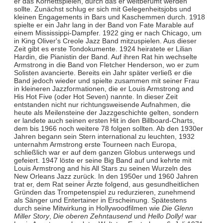
er das Kornettspielen, durch das er weltberümt werden
sollte. Zunächst schlug er sich mit Gelegenheitsjobs und
kleinen Engagements in Bars und Kaschemmen durch. 1918
spielte er ein Jahr lang in der Band von Fate Marable auf
einem Mississippi-Dampfer. 1922 ging er nach Chicago, um
in King Oliver's Creole Jazz Band mitzuspielen. Aus dieser
Zeit gibt es erste Tondokumente. 1924 heiratete er Lilian
Hardin, die Pianistin der Band. Auf ihren Rat hin wechselte
Armstrong in die Band von Fletcher Henderson, wo er zum
Solisten avancierte. Bereits ein Jahr später verließ er die
Band jedoch wieder und spielte zusammen mit seiner Frau
in kleineren Jazzformationen, die er Louis Armstrong and
His Hot Five (oder Hot Seven) nannte. In dieser Zeit
entstanden nicht nur richtungsweisende Aufnahmen, die
heute als Meilensteine der Jazzgeschichte gelten, sondern
er landete auch seinen ersten Hit in den Billboard-Charts,
dem bis 1966 noch weitere 78 folgen sollten. Ab den 1930er
Jahren begann sein Stern international zu leuchten, 1932
unternahm Armstrong erste Tourneen nach Europa,
schließlich war er auf dem ganzen Globus unterwegs und
gefeiert. 1947 löste er seine Big Band auf und kehrte mit
Louis Armstrong and his All Stars zu seinen Wurzeln des
New Orleans Jazz zurück. In den 1950er und 1960 Jahren
trat er, dem Rat seiner Ärzte folgend, aus gesundheitlichen
Gründen das Trompetenspiel zu redurzieren, zunehmend
als Sänger und Entertainer in Erscheinung. Spätestens
durch seine Mitwirkung in Hollywoodfilmen wie
Die Glenn
Miller Story
,
Die oberen Zehntausend
und
Hello Dolly!
war