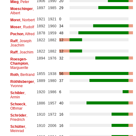
1906
1990
20
Mieg
, Peter
1897
1985
29
Moeschinger
,
Albert
1921
1921
0
Moret
, Norbert
1892
1960
34
Moser
, Rudolf
1878
1959
48
Pochon
, Alfred
1822
1882
12
Raff
, Joseph
Joachim
1822
1882
12
Raff
, Joachim
1894
1976
32
Roesgen-
Champion
,
Marguerite
1855
1938
56
Roth
, Bertrand
1889
1980
37
Röthlisberger
,
Yvonne
1920
1986
6
Schibler
,
Armin
1886
1957
40
Schoeck
,
Othmar
1910
1972
16
Schröder
,
Friedrich
1910
2006
16
Schütter
,
Meinrad