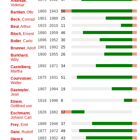
Andreae
,
Volkmar
1860
1943
56
Barblan
, Otto
1901
1989
25
Beck
, Conrad
1915
2010
11
Beul
, Arthur
1880
1959
46
Bloch
, Ernest
1896
1952
30
Boller
, Carlo
1901
1992
25
Brunner
, Adolf
1900
1955
26
Burkhard
,
Willy
1892
1971
34
Castelberg
,
Martha
1875
1931
51
Courvoisier
,
Walter
1907
1994
19
Daetwyler
,
Jean
1918
1996
8
Einem
,
Gottfried von
1826
1882
12
Eschmann
,
Johann Carl
1889
1946
37
Frey
, Emil
1877
1972
49
Ganz
, Rudolf
1883
1952
43
Glenck
,