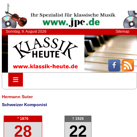
Anzeige
Sonntag, 9. August 2026
Sitemap
≡
≡
Hermann Suter
Schweizer Komponist
* 1870
† 1926
28
22