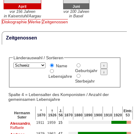
April
Juni
vor 156 Jahren
vor 100 Jahren
in Kaiserstuhl/Aargau
in Basel
Diskographie
Werke
Zeitgenossen
Zeitgenossen
Länderauswahl / Sortieren
Name
Geburtsjahr
Lebensjahre
Sterbejahr
Spalte 4 = Lebensalter des Komponisten / Anzahl der
gemeinsamen Lebensjahre
*
†
J.
Eintr.
Hermann
1870
1926
56
1870
1880
1890
1900
1910
1920
53
Suter
1911
1959
15
Alessandro
,
Raffaele
1879
1962
47