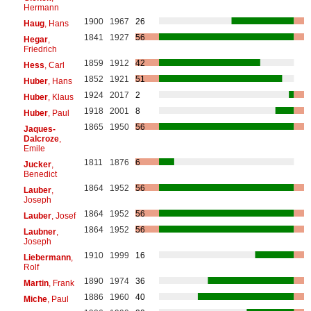
Hermann
1900
1967
26
Haug
, Hans
1841
1927
56
Hegar
,
Friedrich
1859
1912
42
Hess
, Carl
1852
1921
51
Huber
, Hans
1924
2017
2
Huber
, Klaus
1918
2001
8
Huber
, Paul
1865
1950
56
Jaques-
Dalcroze
,
Emile
1811
1876
6
Jucker
,
Benedict
1864
1952
56
Lauber
,
Joseph
1864
1952
56
Lauber
, Josef
1864
1952
56
Laubner
,
Joseph
1910
1999
16
Liebermann
,
Rolf
1890
1974
36
Martin
, Frank
1886
1960
40
Miche
, Paul