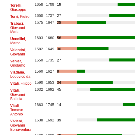
1658
1709
19
Torelli
,
Giuseppe
1650
1737
27
Torri
, Pietro
1575
1647
28
Trabaci
,
Giovanni
Maria
1603
1680
58
Uccellini
,
Marco
1582
1649
30
Valentini
,
Giovanni
1650
1735
27
Venier
,
Girolamo
1560
1627
8
Viadana
,
Lodovico da
1590
1653
34
Vitali
, Filippo
1632
1692
45
Vitali
,
Giovanni
Battista
1663
1745
14
Vitali
,
Tomaso
Antonio
1638
1692
39
Viviani
,
Giovanni
Bonaventura