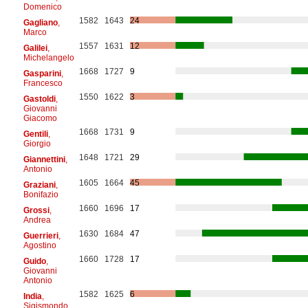
Domenico
1582
1643
24
Gagliano
,
Marco
1557
1631
12
Galilei
,
Michelangelo
1668
1727
9
Gasparini
,
Francesco
1550
1622
3
Gastoldi
,
Giovanni
Giacomo
1668
1731
9
Gentili
,
Giorgio
1648
1721
29
Giannettini
,
Antonio
1605
1664
45
Graziani
,
Bonifazio
1660
1696
17
Grossi
,
Andrea
1630
1684
47
Guerrieri
,
Agostino
1660
1728
17
Guido
,
Giovanni
Antonio
1582
1625
6
India
,
Sigismondo