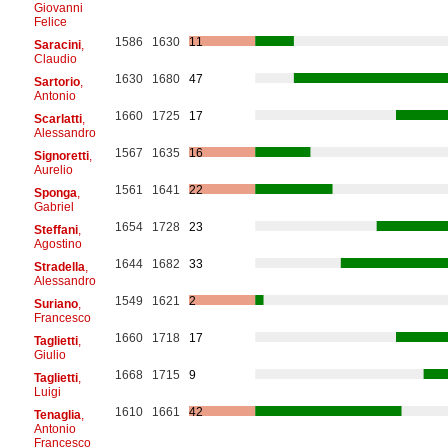
Giovanni
Felice
1586
1630
11
Saracini
,
Claudio
1630
1680
47
Sartorio
,
Antonio
1660
1725
17
Scarlatti
,
Alessandro
1567
1635
16
Signoretti
,
Aurelio
1561
1641
22
Sponga
,
Gabriel
1654
1728
23
Steffani
,
Agostino
1644
1682
33
Stradella
,
Alessandro
1549
1621
2
Suriano
,
Francesco
1660
1718
17
Taglietti
,
Giulio
1668
1715
9
Taglietti
,
Luigi
1610
1661
42
Tenaglia
,
Antonio
Francesco