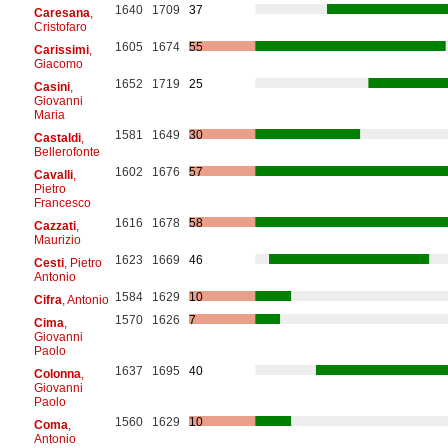
1640
1709
37
Caresana
,
Cristofaro
1605
1674
55
Carissimi
,
Giacomo
1652
1719
25
Casini
,
Giovanni
Maria
1581
1649
30
Castaldi
,
Bellerofonte
1602
1676
57
Cavalli
,
Pietro
Francesco
1616
1678
58
Cazzati
,
Maurizio
1623
1669
46
Cesti
, Pietro
Antonio
1584
1629
10
Cifra
, Antonio
1570
1626
7
Cima
,
Giovanni
Paolo
1637
1695
40
Colonna
,
Giovanni
Paolo
1560
1629
10
Coma
,
Antonio