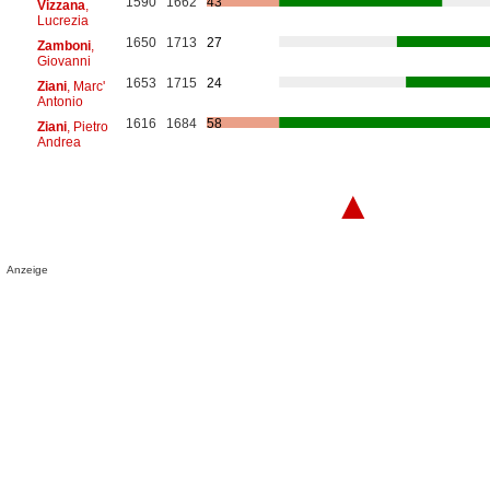
1590
1662
43
Vizzana
,
Lucrezia
1650
1713
27
Zamboni
,
Giovanni
1653
1715
24
Ziani
, Marc'
Antonio
1616
1684
58
Ziani
, Pietro
Andrea
▲
Anzeige