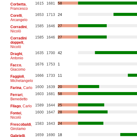
1615
1681
58
Corbetta
,
Francesco
1653
1713
24
Corelli
,
Arcangelo
1585
1646
27
Corradini
,
Nicolò
1585
1646
27
Corradini
doppelt
,
Nicolò
1635
1700
42
Draghi
,
Antonio
1676
1753
1
Facco
,
Giacomo
1666
1733
11
Faggioli
,
Michelangelo
1600
1639
20
Farina
, Carlo
1603
1681
58
Ferrari
,
Benedetto
1589
1644
25
Filago
, Carlo
1600
1647
28
Fontei
,
Nicolò
1583
1643
24
Frescobaldi
,
Girolamo
1659
1690
18
Gabrielli
,