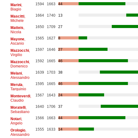
1594
1663
44
Marini
,
Biagio
1664
1740
13
Mascitti
,
Michele
1650
1709
27
Matteis
,
Nicola
1565
1627
8
Mayone
,
Ascanio
1597
1646
27
Mazzocchi
,
Virgilio
1592
1665
46
Mazzocchi
,
Domenico
1639
1703
38
Melani
,
Alessandro
1595
1665
46
Merula
,
Tarquinio
1567
1643
24
Monteverdi
,
Claudio
1640
1706
37
Moratelli
,
Sebastiano
1566
1663
44
Notari
,
Angelo
1555
1633
14
Orologio
,
Alessandro