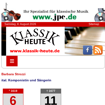
Anzeige
Samstag, 8. August 2026
Sitemap
≡
≡
Barbara Strozzi
ital. Komponistin und Sängerin
* 1619
† 1677
6
11