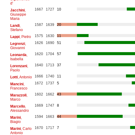
d'
1667
1727
10
Jacchini
,
Giuseppe
Maria
1587
1639
20
Landi
,
Stefano
1575
1630
11
Lappi
, Pietro
1626
1690
51
Legrenzi
,
Giovanni
1620
1704
57
Leonarda
,
Isabella
1640
1713
37
Lorenzani
,
Paolo
1666
1740
11
Lotti
, Antonio
1672
1737
5
Mancini
,
Francesco
1602
1662
43
Marazzoli
,
Marco
1669
1747
8
Marcello
,
Alessandro
1594
1663
44
Marini
,
Biagio
1670
1717
7
Marini
, Carlo
Antonio