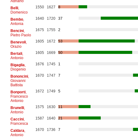
Adriano
1550
1627
8
Belli
,
Domenico
1640
1720
37
Bembo
,
Antonia
1675
1755
2
Bencini
,
Pietro Paolo
1605
1672
53
Benevoli
,
Orazio
1605
1669
50
Bertali
,
Antonio
1676
1745
1
Bigaglia
,
Diogenio
1670
1747
7
Bononcini
,
Giovanni
Battista
1672
1749
5
Bonporti
,
Francesco
Antonio
1575
1630
11
Brunelli
,
Antonio
1587
1640
21
Caccini
,
Francesca
1670
1736
7
Caldara
,
Antonio