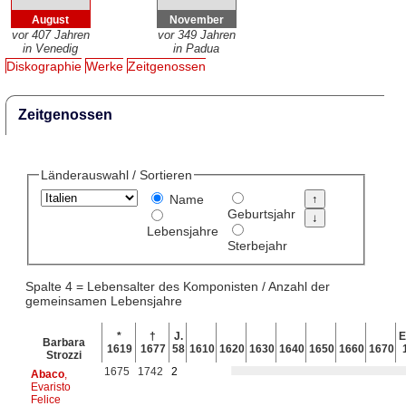
August
November
vor 407 Jahren
vor 349 Jahren
in Venedig
in Padua
Diskographie
Werke
Zeitgenossen
Zeitgenossen
Länderauswahl / Sortieren
Name
Geburtsjahr
Lebensjahre
Sterbejahr
Spalte 4 = Lebensalter des Komponisten / Anzahl der
gemeinsamen Lebensjahre
*
†
J.
E
Barbara
1619
1677
58
1610
1620
1630
1640
1650
1660
1670
Strozzi
1675
1742
2
Abaco
,
Evaristo
Felice