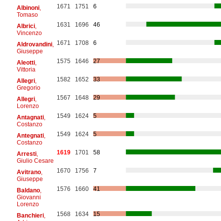
1671
1751
6
Albinoni
,
Tomaso
1631
1696
46
Albrici
,
Vincenzo
1671
1708
6
Aldrovandini
,
Giuseppe
1575
1646
27
Aleotti
,
Vittoria
1582
1652
33
Allegri
,
Gregorio
1567
1648
29
Allegri
,
Lorenzo
1549
1624
5
Antagnati
,
Costanzo
1549
1624
5
Antegnati
,
Costanzo
1619
1701
58
Arresti
,
Giulio Cesare
1670
1756
7
Avitrano
,
Giuseppe
1576
1660
41
Baldano
,
Giovanni
Lorenzo
1568
1634
15
Banchieri
,