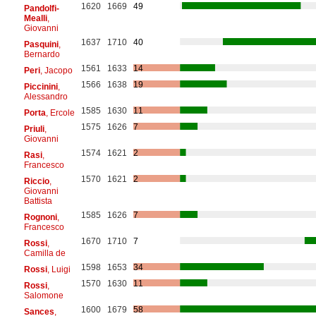
1620
1669
49
Pandolfi-
Mealli
,
Giovanni
1637
1710
40
Pasquini
,
Bernardo
1561
1633
14
Peri
, Jacopo
1566
1638
19
Piccinini
,
Alessandro
1585
1630
11
Porta
, Ercole
1575
1626
7
Priuli
,
Giovanni
1574
1621
2
Rasi
,
Francesco
1570
1621
2
Riccio
,
Giovanni
Battista
1585
1626
7
Rognoni
,
Francesco
1670
1710
7
Rossi
,
Camilla de
1598
1653
34
Rossi
, Luigi
1570
1630
11
Rossi
,
Salomone
1600
1679
58
Sances
,