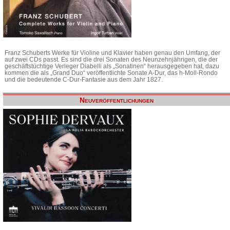
Franz Schuberts Werke für Violine und Klavier haben genau den Umfang, der
auf zwei CDs passt. Es sind die drei Sonaten des Neunzehnjährigen, die der
geschäftstüchtige Verleger Diabelli als „Sonatinen“ herausgegeben hat, dazu
kommen die als „Grand Duo“ veröffentlichte Sonate A-Dur, das h-Moll-Rondo
und die bedeutende C-Dur-Fantasie aus dem Jahr 1827.
Neuveröffentlichungen