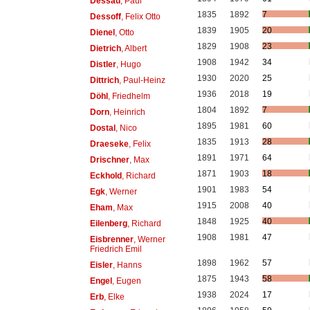
Dessau
, Paul
1835
1892
7
Dessoff
, Felix Otto
1839
1905
20
Dienel
, Otto
1829
1908
23
Dietrich
, Albert
1908
1942
34
Distler
, Hugo
1930
2020
25
Dittrich
, Paul-Heinz
1936
2018
19
Döhl
, Friedhelm
1804
1892
7
Dorn
, Heinrich
1895
1981
60
Dostal
, Nico
1835
1913
28
Draeseke
, Felix
1891
1971
64
Drischner
, Max
1871
1903
18
Eckhold
, Richard
1901
1983
54
Egk
, Werner
1915
2008
40
Eham
, Max
1848
1925
40
Eilenberg
, Richard
1908
1981
47
Eisbrenner
, Werner
Friedrich Emil
1898
1962
57
Eisler
, Hanns
1875
1943
58
Engel
, Eugen
1938
2024
17
Erb
, Elke