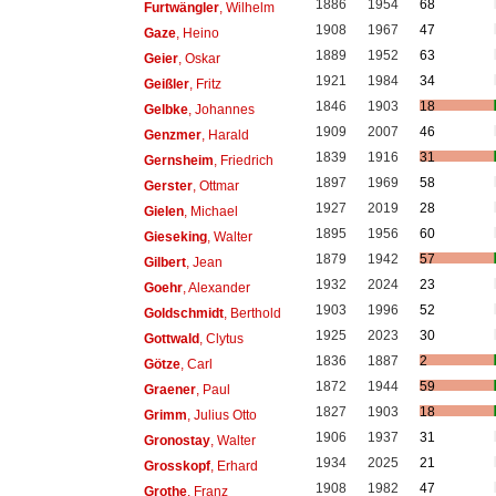
1886
1954
68
Furtwängler
, Wilhelm
1908
1967
47
Gaze
, Heino
1889
1952
63
Geier
, Oskar
1921
1984
34
Geißler
, Fritz
1846
1903
18
Gelbke
, Johannes
1909
2007
46
Genzmer
, Harald
1839
1916
31
Gernsheim
, Friedrich
1897
1969
58
Gerster
, Ottmar
1927
2019
28
Gielen
, Michael
1895
1956
60
Gieseking
, Walter
1879
1942
57
Gilbert
, Jean
1932
2024
23
Goehr
, Alexander
1903
1996
52
Goldschmidt
, Berthold
1925
2023
30
Gottwald
, Clytus
1836
1887
2
Götze
, Carl
1872
1944
59
Graener
, Paul
1827
1903
18
Grimm
, Julius Otto
1906
1937
31
Gronostay
, Walter
1934
2025
21
Grosskopf
, Erhard
1908
1982
47
Grothe
, Franz