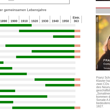
 der gemeinsamen Lebensjahre
Eintr.
1890
1900
1910
1920
1930
1940
1950
363
Franz Sch
Klavier h
zwei CDs 
des Neunz
geschäftst
„Sonatine
kommen di
Sonate A-
bedeutend
1827.