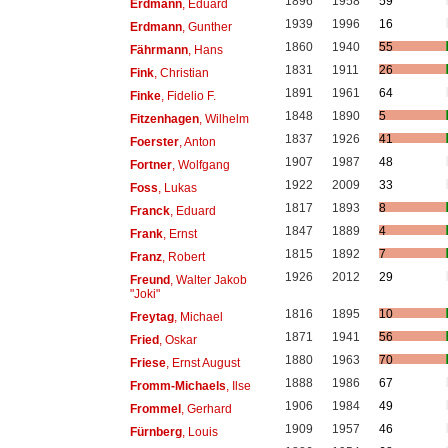
1896
1958
59
Erdmann
, Eduard
1939
1996
16
Erdmann
, Gunther
1860
1940
55
Fährmann
, Hans
1831
1911
26
Fink
, Christian
1891
1961
64
Finke
, Fidelio F.
1848
1890
5
Fitzenhagen
, Wilhelm
1837
1926
41
Foerster
, Anton
1907
1987
48
Fortner
, Wolfgang
1922
2009
33
Foss
, Lukas
1817
1893
8
Franck
, Eduard
1847
1889
4
Frank
, Ernst
1815
1892
7
Franz
, Robert
1926
2012
29
Freund
, Walter Jakob
"Joki"
1816
1895
10
Freytag
, Michael
1871
1941
56
Fried
, Oskar
1880
1963
70
Friese
, Ernst August
1888
1986
67
Fromm-Michaels
, Ilse
1906
1984
49
Frommel
, Gerhard
1909
1957
46
Fürnberg
, Louis