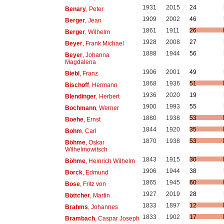
1931
2015
24
Benary
, Peter
1909
2002
46
Berger
, Jean
1861
1911
26
Berger
, Wilhelm
1928
2008
27
Beyer
, Frank Michael
1888
1944
56
Beyer
, Johanna
Magdalena
1906
2001
49
Biebl
, Franz
1868
1936
51
Bischoff
, Hermann
1936
2020
19
Blendinger
, Herbert
1900
1993
55
Bochmann
, Werner
1880
1938
53
Boehe
, Ernst
1844
1920
35
Bohm
, Carl
1870
1938
53
Böhme
, Oskar
Wilhelmowitsch
1843
1915
30
Böhme
, Heinrich Wilhelm
1906
1944
38
Borck
, Edmund
1865
1945
60
Bose
, Fritz von
1927
2019
28
Böttcher
, Martin
1833
1897
12
Brahms
, Johannes
1833
1902
17
Brambach
, Caspar Joseph