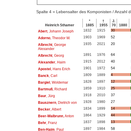
Spalte 4 = Lebensalter des Komponisten / Anzahl
*
†
J.
Heinrich Sthamer
1885
1955
70
1880
1832
1915
30
Abert
, Johann Joseph
1903
1969
52
Adorno
, Theodor W.
1935
2021
20
Albrecht
, George
Alexander
1891
1976
64
Albrecht
, Georg
1915
2012
40
Alexander
, Haim
1901
1972
54
Apostel
, Hans Erich
1809
1889
4
Banck
, Carl
1828
1897
12
Bargiel
, Woldemar
1859
1910
25
Bartmuß
, Richard
1918
2010
37
Baur
, Jürg
1928
1980
27
Bausznern
, Dietrich von
1834
1899
14
Becker
, Albert
1864
1929
44
Beer-Walbrunn
, Anton
1837
1898
13
Behr
, Franz
1897
1984
58
Ben-Haim
, Paul