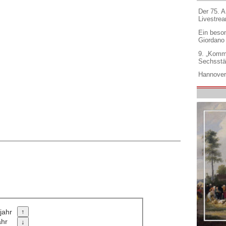
Der 75. 
Livestre
Ein beso
Giordano
9. „Komm
Sechsstä
Hannover
jahr
ahr