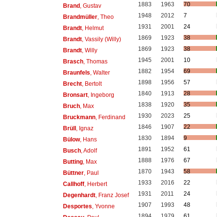
1883
1963
70
Brand
, Gustav
1948
2012
7
Brandmüller
, Theo
1931
2001
24
Brandt
, Helmut
1869
1923
38
Brandt
, Vassily (Willy)
1869
1923
38
Brandt
, Willy
1945
2001
10
Brasch
, Thomas
1882
1954
69
Braunfels
, Walter
1898
1956
57
Brecht
, Bertolt
1840
1913
28
Bronsart
, Ingeborg
1838
1920
35
Bruch
, Max
1930
2023
25
Bruckmann
, Ferdinand
1846
1907
22
Brüll
, Ignaz
1830
1894
9
Bülow
, Hans
1891
1952
61
Busch
, Adolf
1888
1976
67
Butting
, Max
1870
1943
58
Büttner
, Paul
1933
2016
22
Callhoff
, Herbert
1931
2011
24
Degenhardt
, Franz Josef
1907
1993
48
Desportes
, Yvonne
1894
1979
61