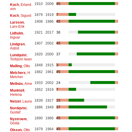
1910
2009
45
Koch
, Erland
von
1879
1919
7
Koch
, Sigurd
1908
1986
45
Larsson
,
Lars-Erik
1921
2017
36
Lidholm
,
Ingvar
1907
2002
45
Lindgren
,
Astrid
1920
2000
37
Lundquist
,
Torbjörn Iwan
1848
1915
3
Malling
, Otto
1882
1961
45
Melchers
, H
Melcher
1933
2002
24
Mellnäs
, Arne
1852
1919
7
Munktell
,
Helena
1839
1927
15
Netzel
, Laura
1886
1949
37
Nordqvist
,
Gustaf
1890
1966
45
Nystroem
,
Gösta
1879
1964
45
Olsson
, Otto