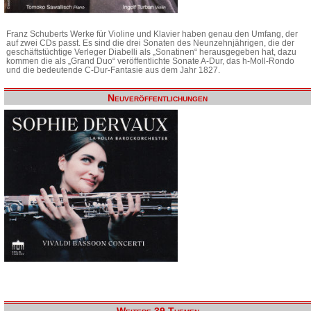
Franz Schuberts Werke für Violine und Klavier haben genau den Umfang, der
auf zwei CDs passt. Es sind die drei Sonaten des Neunzehnjährigen, die der
geschäftstüchtige Verleger Diabelli als „Sonatinen“ herausgegeben hat, dazu
kommen die als „Grand Duo“ veröffentlichte Sonate A-Dur, das h-Moll-Rondo
und die bedeutende C-Dur-Fantasie aus dem Jahr 1827.
Neuveröffentlichungen