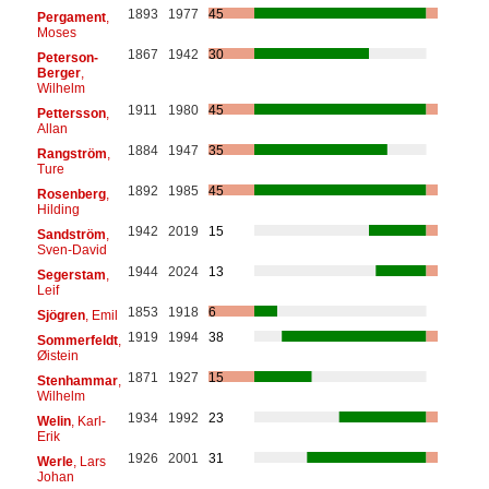
1893
1977
45
Pergament
,
Moses
1867
1942
30
Peterson-
Berger
,
Wilhelm
1911
1980
45
Pettersson
,
Allan
1884
1947
35
Rangström
,
Ture
1892
1985
45
Rosenberg
,
Hilding
1942
2019
15
Sandström
,
Sven-David
1944
2024
13
Segerstam
,
Leif
1853
1918
6
Sjögren
, Emil
1919
1994
38
Sommerfeldt
,
Øistein
1871
1927
15
Stenhammar
,
Wilhelm
1934
1992
23
Welin
, Karl-
Erik
1926
2001
31
Werle
, Lars
Johan