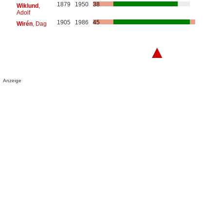
1879
1950
38
Wiklund
,
Adolf
1905
1986
45
Wirén
, Dag
▲
Anzeige