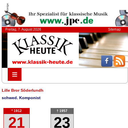
Anzeige
Freitag, 7. August 2026
Sitemap
≡
≡
Lille Bror Söderlundh
schwed. Komponist
* 1912
† 1957
21
23