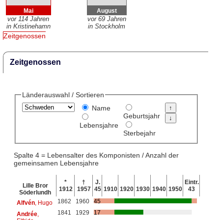
Mai
August
vor 114 Jahren
vor 69 Jahren
in Kristinehamn
in Stockholm
Zeitgenossen
Zeitgenossen
Länderauswahl / Sortieren
Name
Geburtsjahr
Lebensjahre
Sterbejahr
Spalte 4 = Lebensalter des Komponisten / Anzahl der
gemeinsamen Lebensjahre
*
†
J.
Eintr.
Lille Bror
1912
1957
45
1910
1920
1930
1940
1950
43
Söderlundh
1862
1960
45
Alfvén
, Hugo
1841
1929
17
Andrée
,