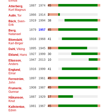
Elfrida
1887
1974
45
Atterberg
,
Kurt Magnus
1866
1914
2
Aulin
, Tor
1919
1994
38
Bäck
, Sven-
Erik
1879
1957
45
Berg
,
Natanael
1916
1968
41
Blomdahl
,
Karl-Birger
1895
1945
33
Dahl
, Viking
1927
1999
30
Eklund
, Hans
1947
2013
10
Eliasson
,
Anders
1916
1999
41
Englund
,
Einar
1897
1961
45
Fernström
,
John
1908
1987
45
Frumerie
,
Gunnar
1887
1929
17
Håkanson
,
Knut
1881
1967
45
Kallstenius
,
Edvin