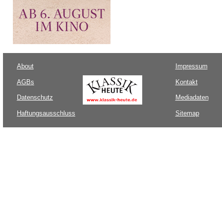
About
Impressum
AGBs
Kontakt
Datenschutz
Mediadaten
Haftungsausschluss
Sitemap