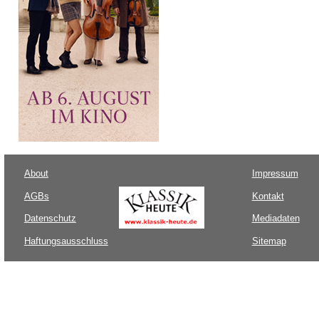
About
Impressum
AGBs
Kontakt
Datenschutz
Mediadaten
Haftungsausschluss
Sitemap