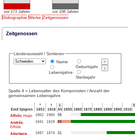
vor 173 Jahren
vor 108 Jahren
Diskographie
Werke
Zeitgenossen
Zeitgenossen
Länderauswahl / Sortieren
Name
Geburtsjahr
Lebensjahre
Sterbejahr
Spalte 4 = Lebensalter des Komponisten / Anzahl der
gemeinsamen Lebensjahre
*
†
J.
E
Emil Sjögren
1853
1918
65
1850
1860
1870
1880
1890
1900
1910
1862
1960
56
Alfvén
, Hugo
1841
1929
65
Andrée
,
Elfrida
1887
1974
31
Atterberg
,