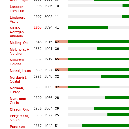
Koch
, Sigurd
1908
1986
10
Larsson
,
Lars-Erik
1907
2002
11
Lindgren
,
Astrid
1853
1894
41
Maier-
Röntgen
,
Amanda
1848
1915
62
Malling
, Otto
1882
1961
36
Melchers
, H
Melcher
1852
1919
65
Munktell
,
Helena
1839
1927
65
Netzel
, Laura
1886
1949
32
Nordqvist
,
Gustaf
1831
1885
32
Norman
,
Ludvig
1890
1966
28
Nystroem
,
Gösta
1879
1964
39
Olsson
, Otto
1893
1977
25
Pergament
,
Moses
1867
1942
51
Peterson-