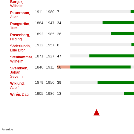
Berger
,
Wilhelm
1911
1980
7
Pettersson
,
Allan
1884
1947
34
Rangström
,
Ture
1892
1985
26
Rosenberg
,
Hilding
1912
1957
6
Söderlundh
,
Lille Bror
1871
1927
47
Stenhammar
,
Wilhelm
1840
1911
58
Svendsen
,
Johan
Severin
1879
1950
39
Wiklund
,
Adolf
1905
1986
13
Wirén
, Dag
▲
Anzeige