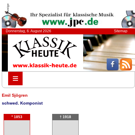
Anzeige
Donnerstag, 6. August 2026
Sitemap
≡
≡
Emil Sjögren
schwed. Komponist
* 1853
† 1918