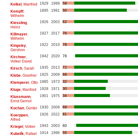
1929
1999
58
Kelkel
, Manfred
1895
1991
50
Kempff
,
Wilhelm
1926
2003
62
Kiessling
,
Heinz
1927
2017
76
Killmayer
,
Wilhelm
1922
2019
78
Kingsley
,
Gershon
1942
2020
78
Kirchner
,
Volker David
1935
2013
72
Kirsch
, Sarah
1925
2009
68
Klebe
, Giselher
1885
1973
32
Klemperer
, Otto
1928
1971
30
Kluge
, Manfred
1901
1975
34
Klussmann
,
Ernst Gernot
1930
2009
68
Kochan
, Günter
1926
2022
81
Koerppen
,
Alfred
1943
2003
60
Kriegel
, Volker
1914
1996
55
Kubelík
, Rafael