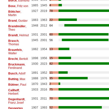
Borck
, Edmund
1865
1945
4
Bose
, Fritz von
1927
2019
78
Böttcher
,
Martin
1883
1963
22
Brand
, Gustav
1948
2012
64
Brandmüller
,
Theo
1931
2001
60
Brandt
, Helmut
1945
2001
56
Brasch
,
Thomas
1882
1954
13
Braunfels
,
Walter
1898
1956
15
Brecht
, Bertolt
1930
2023
82
Bruckmann
,
Ferdinand
1891
1952
11
Busch
, Adolf
1888
1976
35
Butting
, Max
1870
1943
2
Büttner
, Paul
1933
2016
75
Callhoff
,
Herbert
1931
2011
70
Degenhardt
,
Franz Josef
1907
1993
52
Desportes
,