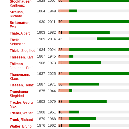
1928
2007
66
Stockhausen
,
Karlheinz
1864
1949
8
Strauss
,
Richard
1930
2011
70
Strittmatter
,
Eva
1903
1982
41
Thate
, Albert
1969
2014
45
Theile
,
Sebastian
1934
2024
83
Thiele
, Siegfried
1867
1945
4
Thiessen
, Karl
1906
1973
32
Thilman
,
Johannes Paul
1937
2025
84
Thunemann
,
Klaus
1887
1971
30
Tiessen
, Heinz
1875
1944
3
Translateur
,
Siegfried
1903
1979
38
Trexler
, Georg
Max
1908
1951
10
Triebel
, Walter
1879
1968
27
Trunk
, Richard
1876
1962
21
Walter
, Bruno