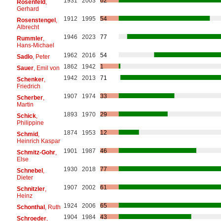
1931
2003
62
Rosenfeld
,
Gerhard
1912
1995
54
Rosenstengel
,
Albrecht
1946
2023
77
Rummler
,
Hans-Michael
1962
2016
54
Sadlo
, Peter
1862
1942
1
Sauer
, Emil von
1942
2013
71
Schenker
,
Friedrich
1907
1974
33
Scherber
,
Martin
1893
1970
29
Schick
,
Philippine
1874
1953
12
Schmid
,
Heinrich Kaspar
1901
1987
46
Schmitz-Gohr
,
Else
1930
2018
77
Schnebel
,
Dieter
1907
2002
61
Schnitzler
,
Heinz
1924
2006
65
Schonthal
, Ruth
1904
1984
43
Schroeder
,