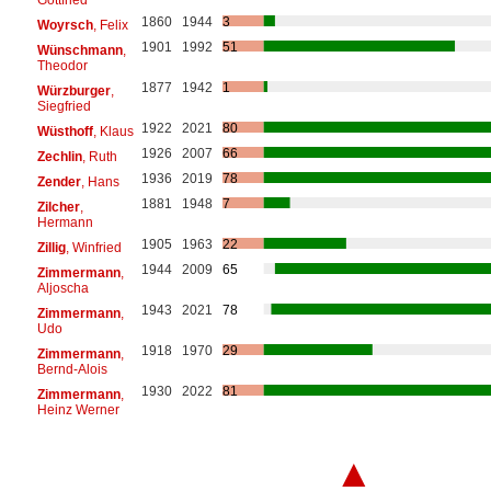
1860
1944
3
Woyrsch
, Felix
1901
1992
51
Wünschmann
,
Theodor
1877
1942
1
Würzburger
,
Siegfried
1922
2021
80
Wüsthoff
, Klaus
1926
2007
66
Zechlin
, Ruth
1936
2019
78
Zender
, Hans
1881
1948
7
Zilcher
,
Hermann
1905
1963
22
Zillig
, Winfried
1944
2009
65
Zimmermann
,
Aljoscha
1943
2021
78
Zimmermann
,
Udo
1918
1970
29
Zimmermann
,
Bernd-Alois
1930
2022
81
Zimmermann
,
Heinz Werner
▲