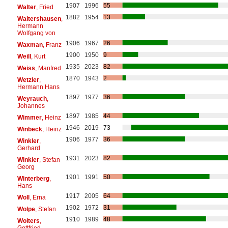
1907
1996
55
Walter
, Fried
1882
1954
13
Waltershausen
,
Hermann
Wolfgang von
1906
1967
26
Waxman
, Franz
1900
1950
9
Weill
, Kurt
1935
2023
82
Weiss
, Manfred
1870
1943
2
Wetzler
,
Hermann Hans
1897
1977
36
Weyrauch
,
Johannes
1897
1985
44
Wimmer
, Heinz
1946
2019
73
Winbeck
, Heinz
1906
1977
36
Winkler
,
Gerhard
1931
2023
82
Winkler
, Stefan
Georg
1901
1991
50
Winterberg
,
Hans
1917
2005
64
Woll
, Erna
1902
1972
31
Wolpe
, Stefan
1910
1989
48
Wolters
,
Gottfried