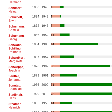
Hermann
1908
1945
4
Schubert
,
Heinz
1894
1942
1
Schulhoff
,
Erwin
1872
1946
5
Schumann
,
Camillo
1866
1952
11
Schumann
,
Georg
1904
1985
44
Schwarz-
Schilling
,
Reinhard
1887
1957
16
Schweikert
,
Margarete
1926
1999
58
Schweppe
,
Joachim
1879
1961
20
Senfter
,
Johanna
1936
2002
61
Sonntag
,
Brunhilde
1929
2019
78
Stadlmair
,
Hans
1885
1955
14
Sthamer
,
Heinrich