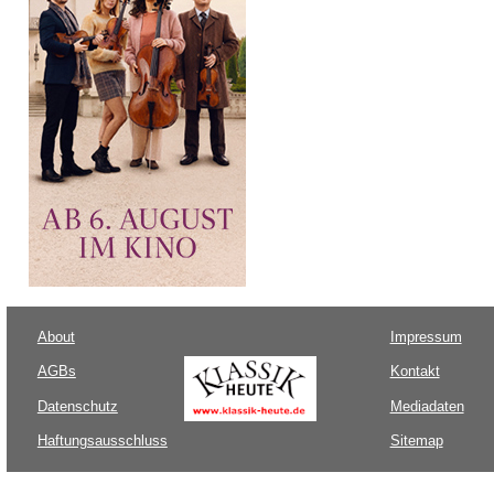
About
Impressum
AGBs
Kontakt
Datenschutz
Mediadaten
Haftungsausschluss
Sitemap