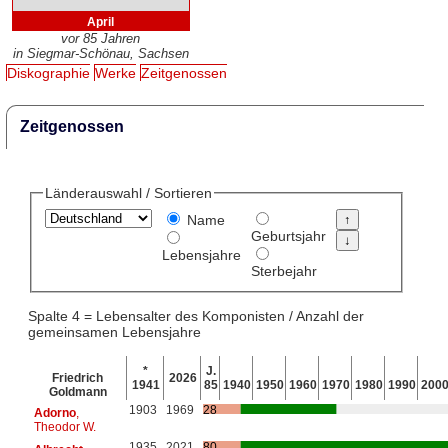
April
vor 85 Jahren
in Siegmar-Schönau, Sachsen
Diskographie
Werke
Zeitgenossen
Zeitgenossen
Länderauswahl / Sortieren
Name
Geburtsjahr
Lebensjahre
Sterbejahr
Spalte 4 = Lebensalter des Komponisten / Anzahl der
gemeinsamen Lebensjahre
*
J.
Friedrich
2026
1941
85
1940
1950
1960
1970
1980
1990
200
Goldmann
1903
1969
28
Adorno
,
Theodor W.
1935
2021
80