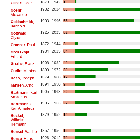
1879
1942
1
Gilbert
, Jean
1932
2024
83
Goehr
,
Alexander
1903
1996
55
Goldschmidt
,
Berthold
1925
2023
82
Gottwald
,
Clytus
1872
1944
3
Graener
, Paul
1934
2025
84
Grosskopf
,
Erhard
1908
1982
41
Grothe
, Franz
1890
1972
31
Gurlitt
, Manfred
1879
1960
19
Haas
, Joseph
1894
1950
9
hansen
, Arno
1905
1963
22
Hartmann
, Karl
Amadeus
1905
1963
22
Hartmann 2
,
Karl Amadeus
1879
1952
11
Heckel
,
Wilhelm
Hermann
1857
1956
15
Hensel
, Walther
1926
2012
71
Henze
, Hans