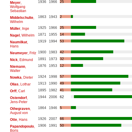
1936
1966
25
Meyer
,
Wolfgang
Sebastian
1863
1943
2
Middelschulte
,
Wilhelm
1925
1966
25
Müller
, Inge
1871
1955
14
Nagel
, Wilhelm
1919
1994
53
Naumilkat
,
Hans
1900
1983
42
Neumeyer
, Fritz
1891
1973
32
Nick
, Edmund
1876
1953
12
Niemann
,
Walter
1924
1998
57
Nowka
, Dieter
1913
1990
49
Olias
, Lothar
1895
1982
41
Orff
, Carl
1944
2006
62
Ostendorf
,
Jens-Peter
1864
1946
5
Othegraven
,
August von
1926
2007
66
Otte
, Hans
1906
1991
50
Papandopoulo
,
Boris