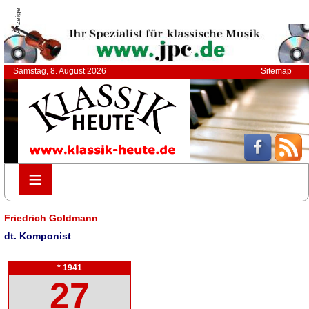
Anzeige
Samstag, 8. August 2026
Sitemap
≡
≡
Friedrich Goldmann
dt. Komponist
* 1941
27