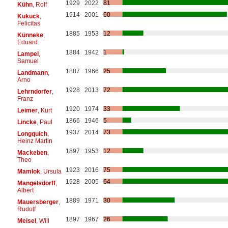
1929
2022
81
Kühn
, Rolf
1914
2001
60
Kukuck
,
Felicitas
1885
1953
12
Künneke
,
Eduard
1884
1942
1
Lampel
,
Samuel
1887
1966
25
Landmann
,
Arno
1928
2013
72
Lehrndorfer
,
Franz
1920
1974
33
Leimer
, Kurt
1866
1946
5
Lincke
, Paul
1937
2014
73
Longquich
,
Heinz Martin
1897
1953
12
Mackeben
,
Theo
1923
2016
75
Mamlok
, Ursula
1928
2005
64
Mangelsdorff
,
Albert
1889
1971
30
Mauersberger
,
Rudolf
1897
1967
26
Meisel
, Will