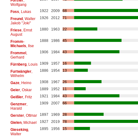
Fortner
,
Wolfgang
1922
2009
68
Foss
, Lukas
1926
2012
71
Freund
, Walter
Jakob "Joki"
1880
1963
22
Friese
, Ernst
August
1888
1986
45
Fromm-
Michaels
, Ilse
1906
1984
43
Frommel
,
Gerhard
1909
1957
16
Fürnberg
, Louis
1886
1954
13
Furtwängler
,
Wilhelm
1908
1967
26
Gaze
, Heino
1889
1952
11
Geier
, Oskar
1921
1984
43
Geißler
, Fritz
1909
2007
66
Genzmer
,
Harald
1897
1969
28
Gerster
, Ottmar
1927
2019
78
Gielen
, Michael
1895
1956
15
Gieseking
,
Walter