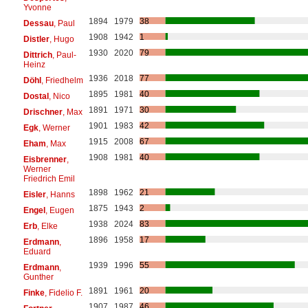
Yvonne
1894
1979
38
Dessau
, Paul
1908
1942
1
Distler
, Hugo
1930
2020
79
Dittrich
, Paul-
Heinz
1936
2018
77
Döhl
, Friedhelm
1895
1981
40
Dostal
, Nico
1891
1971
30
Drischner
, Max
1901
1983
42
Egk
, Werner
1915
2008
67
Eham
, Max
1908
1981
40
Eisbrenner
,
Werner
Friedrich Emil
1898
1962
21
Eisler
, Hanns
1875
1943
2
Engel
, Eugen
1938
2024
83
Erb
, Elke
1896
1958
17
Erdmann
,
Eduard
1939
1996
55
Erdmann
,
Gunther
1891
1961
20
Finke
, Fidelio F.
1907
1987
46