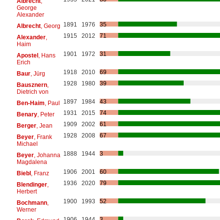
Albrecht
,
George
Alexander
1891
1976
35
Albrecht
, Georg
1915
2012
71
Alexander
,
Haim
1901
1972
31
Apostel
, Hans
Erich
1918
2010
69
Baur
, Jürg
1928
1980
39
Bausznern
,
Dietrich von
1897
1984
43
Ben-Haim
, Paul
1931
2015
74
Benary
, Peter
1909
2002
61
Berger
, Jean
1928
2008
67
Beyer
, Frank
Michael
1888
1944
3
Beyer
, Johanna
Magdalena
1906
2001
60
Biebl
, Franz
1936
2020
79
Blendinger
,
Herbert
1900
1993
52
Bochmann
,
Werner
1906
1944
3