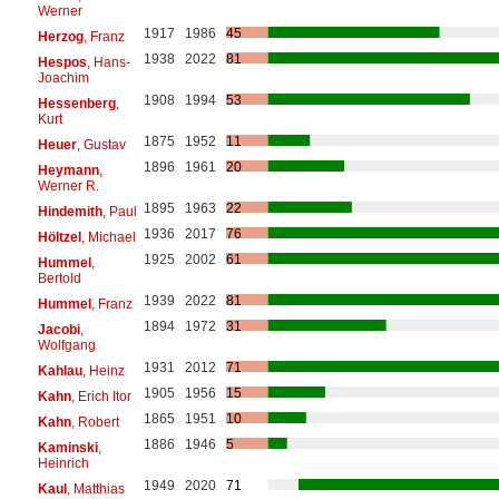
Werner
1917
1986
45
Herzog
, Franz
1938
2022
81
Hespos
, Hans-
Joachim
1908
1994
53
Hessenberg
,
Kurt
1875
1952
11
Heuer
, Gustav
1896
1961
20
Heymann
,
Werner R.
1895
1963
22
Hindemith
, Paul
1936
2017
76
Höltzel
, Michael
1925
2002
61
Hummel
,
Bertold
1939
2022
81
Hummel
, Franz
1894
1972
31
Jacobi
,
Wolfgang
1931
2012
71
Kahlau
, Heinz
1905
1956
15
Kahn
, Erich Itor
1865
1951
10
Kahn
, Robert
1886
1946
5
Kaminski
,
Heinrich
1949
2020
71
Kaul
, Matthias