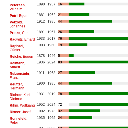
1890
1957
16
Petersen
,
Wilhelm
1881
1962
21
Petri
, Egon
1912
1985
44
Petzold
,
Johannes
1891
1967
26
Protze
, Curt
1933
2017
76
Ragwitz
, Erhard
1903
1960
19
Raphael
,
Günter
1878
1946
5
Reiche
, Eugen
1936
2024
83
Reimann
,
Aribert
1911
1968
27
Reizenstein
,
Franz
1900
1985
44
Reutter
,
Hermann
1931
2019
78
Richter
, Kurt
Dietmar
1952
2024
72
Rihm
, Wolfgang
1902
1973
32
Rixner
, Josef
1935
1965
24
Ronnefeld
,
Peter