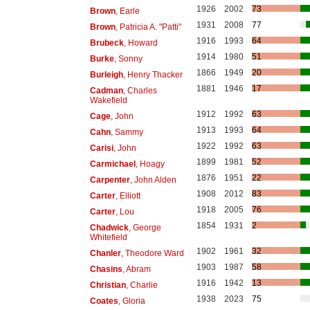
1926
2002
73
Brown
, Earle
1931
2008
77
Brown
, Patricia A. "Patti"
1916
1993
64
Brubeck
, Howard
1914
1980
51
Burke
, Sonny
1866
1949
20
Burleigh
, Henry Thacker
1881
1946
17
Cadman
, Charles
Wakefield
1912
1992
63
Cage
, John
1913
1993
64
Cahn
, Sammy
1922
1992
63
Carisi
, John
1899
1981
52
Carmichael
, Hoagy
1876
1951
22
Carpenter
, John Alden
1908
2012
83
Carter
, Elliott
1918
2005
76
Carter
, Lou
1854
1931
2
Chadwick
, George
Whitefield
1902
1961
32
Chanler
, Theodore Ward
1903
1987
58
Chasins
, Abram
1916
1942
13
Christian
, Charlie
1938
2023
75
Coates
, Gloria