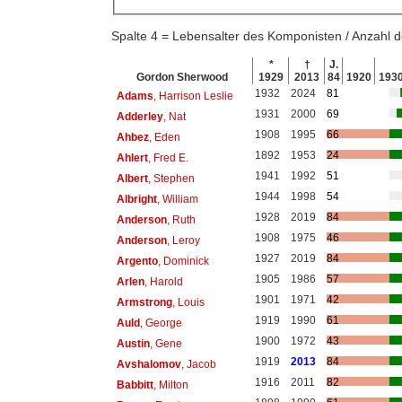
Spalte 4 = Lebensalter des Komponisten / Anzahl
*
†
J.
Gordon Sherwood
1929
2013
84
1920
193
1932
2024
81
Adams
, Harrison Leslie
1931
2000
69
Adderley
, Nat
1908
1995
66
Ahbez
, Eden
1892
1953
24
Ahlert
, Fred E.
1941
1992
51
Albert
, Stephen
1944
1998
54
Albright
, William
1928
2019
84
Anderson
, Ruth
1908
1975
46
Anderson
, Leroy
1927
2019
84
Argento
, Dominick
1905
1986
57
Arlen
, Harold
1901
1971
42
Armstrong
, Louis
1919
1990
61
Auld
, George
1900
1972
43
Austin
, Gene
1919
2013
84
Avshalomov
, Jacob
1916
2011
82
Babbitt
, Milton