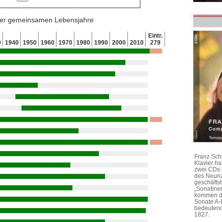
 der gemeinsamen Lebensjahre
Eintr.
0
1940
1950
1960
1970
1980
1990
2000
2010
279
Franz Sch
Klavier h
zwei CDs 
des Neunz
geschäftst
„Sonatine
kommen di
Sonate A-
bedeutend
1827.