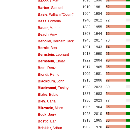
1898
1990
61
Bacon
, Ernst
1910
1981
52
Barber
, Samuel
1904
1984
55
Basie
, William "Count"
1940
2012
72
Bass
, Fontella
1882
1955
26
Bauer
, Marion
1867
1944
15
Beach
, Amy
1943
2017
70
Benoliel
, Bernard Jack
1891
1943
14
Bernie
, Ben
1918
1990
61
Bernstein
, Leonard
1922
2004
75
Bernstein
, Elmar
1917
1965
36
Best
, Denzil
1905
1981
52
Biondi
, Remo
1913
2006
77
Blackburn
, John
1933
2023
80
Blackwood
, Easley
1887
1983
54
Blake
, Eubie
1936
2023
77
Bley
, Carla
1905
1964
35
Blitzstein
, Marc
1928
2010
81
Bock
, Jerry
1913
1965
36
Bostic
, Earl
1902
1976
47
Briskier
, Arthur