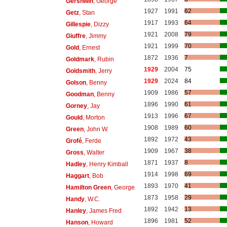
Gershwin
, George
1927
1991
62
Getz
, Stan
1917
1993
64
Gillespie
, Dizzy
1921
2008
79
Giuffre
, Jimmy
1921
1999
70
Gold
, Ernest
1872
1936
7
Goldmark
, Rubin
1929
2004
75
Goldsmith
, Jerry
1929
2024
84
Golson
, Benny
1909
1986
57
Goodman
, Benny
1896
1990
61
Gorney
, Jay
1913
1996
67
Gould
, Morton
1908
1989
60
Green
, John W.
1892
1972
43
Grofé
, Ferde
1909
1967
38
Gross
, Walter
1871
1937
8
Hadley
, Henry Kimball
1914
1998
69
Haggart
, Bob
1893
1970
41
Hamilton Green
, George
1873
1958
29
Handy
, W.C.
1892
1942
13
Hanley
, James Fred
1896
1981
52
Hanson
, Howard