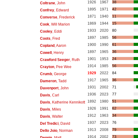
1926
1967
38
Coltrane
, John
1895
1971
42
Confrey
, Edward
1871
1940
11
Converse
, Frederick
1869
1944
15
Cook
, Will Marion
1933
2020
80
Cooley
, Eddi
1897
1985
56
Coots
, Fred
1900
1990
61
Copland
, Aaron
1897
1965
36
Cowell
, Henry
1901
1953
24
Crawford Seeger
, Ruth
1914
1985
56
Crayton
, Pee Wee
1929
2022
84
Crumb
, George
1917
1965
36
Dameron
, Tadd
1931
2002
71
Davenport
, John
1936
2023
77
Davis
, Carl
1892
1980
51
Davis
, Katherine Kennikott
1926
1991
62
Davis
, Miles
1912
1963
34
Davis
, Walter
1937
2023
76
Del Tredici
, David
1913
2008
79
Dello Joio
, Norman
1914
2002
73
Dennis
, Matt