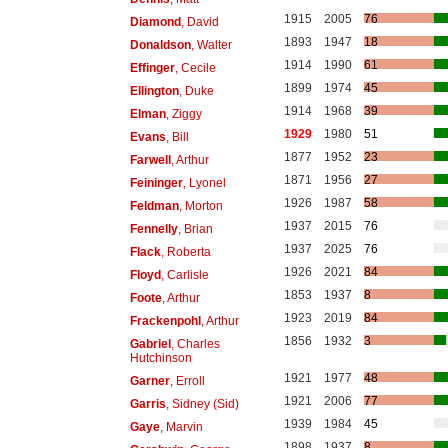
1915
2005
76
Diamond
, David
1893
1947
18
Donaldson
, Walter
1914
1990
61
Effinger
, Cecile
1899
1974
45
Ellington
, Duke
1914
1968
39
Elman
, Ziggy
1929
1980
51
Evans
, Bill
1877
1952
23
Farwell
, Arthur
1871
1956
27
Feininger
, Lyonel
1926
1987
58
Feldman
, Morton
1937
2015
76
Fennelly
, Brian
1937
2025
76
Flack
, Roberta
1926
2021
84
Floyd
, Carlisle
1853
1937
8
Foote
, Arthur
1923
2019
84
Frackenpohl
, Arthur
1856
1932
3
Gabriel
, Charles
Hutchinson
1921
1977
48
Garner
, Erroll
1921
2006
77
Garris
, Sidney (Sid)
1939
1984
45
Gaye
, Marvin
1898
1937
8