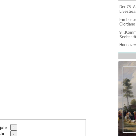
Der 75. 
Livestre
Ein beso
Giordano
9. „Komm
Sechsstä
Hannover
jahr
ahr