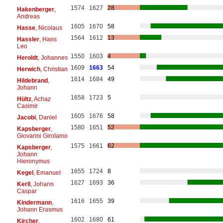
1574
1627
28
Hakenberger
,
Andreas
1605
1670
58
Hasse
, Nicolaus
1564
1612
13
Hassler
, Hans
Leo
1550
1603
4
Heroldt
, Johannes
1609
1663
54
Herwich
, Christian
1614
1684
49
Hildebrand
,
Johann
1658
1723
5
Hültz
, Achaz
Casimir
1605
1676
58
Jacobi
, Daniel
1580
1651
52
Kapsberger
,
Giovanni Girolamo
1575
1661
62
Kapsberger
,
Johann
Hieronymus
1655
1724
8
Kegel
, Emanuel
1627
1693
36
Kerll
, Johann
Caspar
1616
1655
39
Kindermann
,
Johann Erasmus
1602
1680
61
Kircher
,