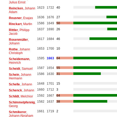
Julius Ernst
1623
1722
40
Reincken
, Johann
Adam
1636
1676
27
Reusner
, Esajas
1586
1649
50
Rinckart
, Martin
1637
1690
26
Rittler
, Philipp
Jacob
1617
1684
46
Rosenmüller
,
Johann
1653
1700
10
Rothe
, Johann
Christoph
1595
1663
64
Scheidemann
,
Heinrich
1587
1654
55
Scheidt
, Samuel
1586
1630
31
Schein
, Johann
Hermann
1648
1701
15
Schelle
, Johann
1660
1712
3
Schenck
, Johann
1592
1667
64
Schildt
, Melchior
1582
1637
38
Schimmelpfennig
,
Georg
1661
1719
2
Schmikerer
,
Johann Abraham