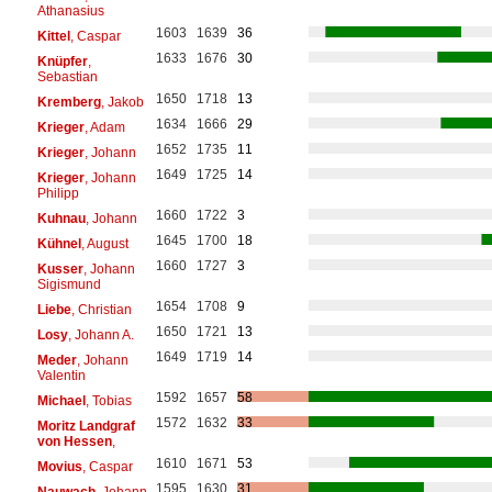
Athanasius
1603
1639
36
Kittel
, Caspar
1633
1676
30
Knüpfer
,
Sebastian
1650
1718
13
Kremberg
, Jakob
1634
1666
29
Krieger
, Adam
1652
1735
11
Krieger
, Johann
1649
1725
14
Krieger
, Johann
Philipp
1660
1722
3
Kuhnau
, Johann
1645
1700
18
Kühnel
, August
1660
1727
3
Kusser
, Johann
Sigismund
1654
1708
9
Liebe
, Christian
1650
1721
13
Losy
, Johann A.
1649
1719
14
Meder
, Johann
Valentin
1592
1657
58
Michael
, Tobias
1572
1632
33
Moritz Landgraf
von Hessen
,
1610
1671
53
Movius
, Caspar
1595
1630
31
Nauwach
, Johann