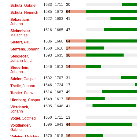
1633
1711
30
Schütz
, Gabriel
1585
1672
64
Schütz
, Heinrich
1622
1683
41
Sebastiani
,
Johann
1616
1685
47
Siebenhaar
,
Malachias
1586
1666
64
Siefert
, Paul
1560
1616
17
Steffens
, Johann
1593
1635
36
Steigleder
,
Johann Ulrich
1546
1613
14
Steuerlein
,
Johann
1632
1707
31
Stieler
, Caspar
1646
1724
17
Theile
, Johann
1614
1667
49
Tunder
, Franz
1549
1617
18
Ulenberg
, Caspar
1605
1646
41
Vierdanck
,
Johann
1650
1711
13
Vogel
, Gottfried
1596
1643
44
Voigtländer
,
Gabriel
1570
1615
16
Vulpius
, Melchior