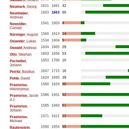
1621
1681
42
Neumark
, Georg
1603
1663
60
Neunhaber
,
Andreas
1541
1603
4
Newsidler
,
Conrad
1560
1613
14
Nörmiger
, August
1534
1604
5
Osiander
, Lukas
1634
1665
29
Oswald
, Andreas
1603
1656
53
Otto
, Stephan
1653
1706
10
Pachelbel
,
Johann
1647
1715
16
Petritz
, Basilius
1624
1695
39
Pohle
, David
1560
1629
30
Praetorius
,
Hieronymus
1586
1651
52
Praetorius
, Jacob
d.J.
1595
1660
61
Praetorius
,
Johann
1571
1621
22
Praetorius
,
Michael
1590
1654
55
Rautenstein
,