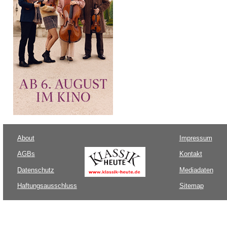
About
Impressum
AGBs
Kontakt
Datenschutz
Mediadaten
Haftungsausschluss
Sitemap