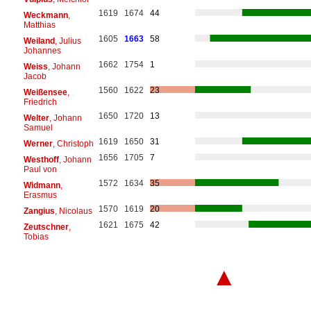
1619
1674
44
Weckmann
,
Matthias
1605
1663
58
Weiland
, Julius
Johannes
1662
1754
1
Weiss
, Johann
Jacob
1560
1622
23
Weißensee
,
Friedrich
1650
1720
13
Welter
, Johann
Samuel
1619
1650
31
Werner
, Christoph
1656
1705
7
Westhoff
, Johann
Paul von
1572
1634
35
Widmann
,
Erasmus
1570
1619
20
Zangius
, Nicolaus
1621
1675
42
Zeutschner
,
Tobias
▲