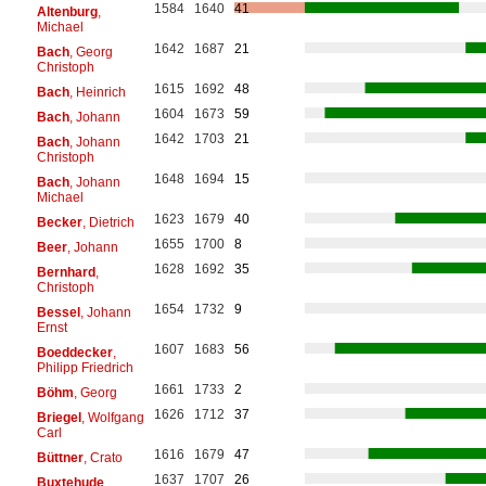
1584
1640
41
Altenburg
,
Michael
1642
1687
21
Bach
, Georg
Christoph
1615
1692
48
Bach
, Heinrich
1604
1673
59
Bach
, Johann
1642
1703
21
Bach
, Johann
Christoph
1648
1694
15
Bach
, Johann
Michael
1623
1679
40
Becker
, Dietrich
1655
1700
8
Beer
, Johann
1628
1692
35
Bernhard
,
Christoph
1654
1732
9
Bessel
, Johann
Ernst
1607
1683
56
Boeddecker
,
Philipp Friedrich
1661
1733
2
Böhm
, Georg
1626
1712
37
Briegel
, Wolfgang
Carl
1616
1679
47
Büttner
, Crato
1637
1707
26
Buxtehude
,