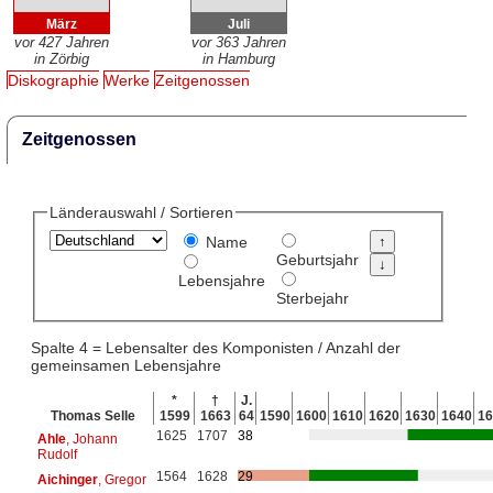
März
Juli
vor 427 Jahren
vor 363 Jahren
in Zörbig
in Hamburg
Diskographie
Werke
Zeitgenossen
Zeitgenossen
Länderauswahl / Sortieren
Name
Geburtsjahr
Lebensjahre
Sterbejahr
Spalte 4 = Lebensalter des Komponisten / Anzahl der
gemeinsamen Lebensjahre
*
†
J.
Thomas Selle
1599
1663
64
1590
1600
1610
1620
1630
1640
16
1625
1707
38
Ahle
, Johann
Rudolf
1564
1628
29
Aichinger
, Gregor