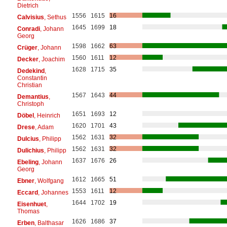
Dietrich
1556
1615
16
Calvisius
, Sethus
1645
1699
18
Conradi
, Johann
Georg
1598
1662
63
Crüger
, Johann
1560
1611
12
Decker
, Joachim
1628
1715
35
Dedekind
,
Constantin
Christian
1567
1643
44
Demantius
,
Christoph
1651
1693
12
Döbel
, Heinrich
1620
1701
43
Drese
, Adam
1562
1631
32
Dulcius
, Philipp
1562
1631
32
Dulichius
, Philipp
1637
1676
26
Ebeling
, Johann
Georg
1612
1665
51
Ebner
, Wolfgang
1553
1611
12
Eccard
, Johannes
1644
1702
19
Eisenhuet
,
Thomas
1626
1686
37
Erben
, Balthasar