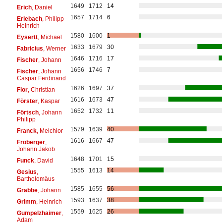
1649
1712
14
Erich
, Daniel
1657
1714
6
Erlebach
, Philipp
Heinrich
1580
1600
1
Eysertt
, Michael
1633
1679
30
Fabricius
, Werner
1646
1716
17
Fischer
, Johann
1656
1746
7
Fischer
, Johann
Caspar Ferdinand
1626
1697
37
Flor
, Christian
1616
1673
47
Förster
, Kaspar
1652
1732
11
Förtsch
, Johann
Philipp
1579
1639
40
Franck
, Melchior
1616
1667
47
Froberger
,
Johann Jakob
1648
1701
15
Funck
, David
1555
1613
14
Gesius
,
Bartholomäus
1585
1655
56
Grabbe
, Johann
1593
1637
38
Grimm
, Heinrich
1559
1625
26
Gumpelzhaimer
,
Adam