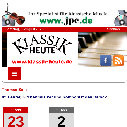
Anzeige
Samstag, 8. August 2026
Sitemap
≡
≡
Thomas Selle
dt. Lehrer, Kirchenmusiker und Komponist des Barock
* 1599
† 1663
23
2