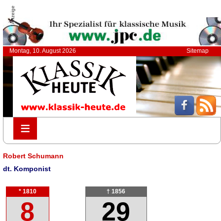
Anzeige
Montag, 10. August 2026
Sitemap
≡
≡
Robert Schumann
dt. Komponist
* 1810
† 1856
8
29