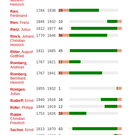
Wilhelm
Heinrich
1784
1838
28
Ries
,
Ferdinand
1846
1932
10
Ries
, Franz
1812
1877
44
Rietz
, Julius
1770
1846
36
Rinck
, Johann
Christian
Heinrich
1811
1885
45
Ritter
, August
Gottfried
1767
1821
11
Romberg
,
Andreas
1767
1841
31
Romberg
,
Bernhard
Heinrich
1855
1932
1
Röntgen
,
Julius
1840
1916
16
Rudorff
, Ernst
1844
1919
12
Rüfer
, Philipp
1753
1826
16
Ruppe
,
Christian
Friedrich
1813
1870
43
Sachse
, Ernst