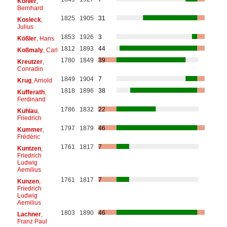
Köhler
,
Bernhard
1825
1905
31
Kosleck
,
Julius
1853
1926
3
Kößler
, Hans
1812
1893
44
Koßmaly
, Carl
1780
1849
39
Kreutzer
,
Conradin
1849
1904
7
Krug
, Arnold
1818
1896
38
Kufferath
,
Ferdinand
1786
1832
22
Kuhlau
,
Friedrich
1797
1879
46
Kummer
,
Frédéric
1761
1817
7
Kuntzen
,
Friedrich
Ludwig
Aemilius
1761
1817
7
Kunzen
,
Friedrich
Ludwig
Aemilius
1803
1890
46
Lachner
,
Franz Paul