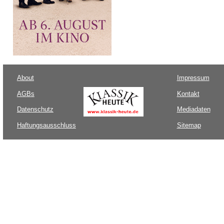
About
Impressum
AGBs
Kontakt
Datenschutz
Mediadaten
Haftungsausschluss
Sitemap