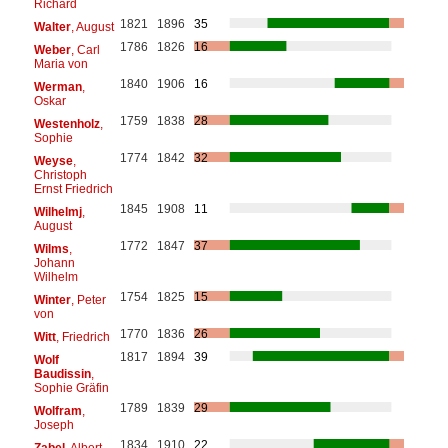
Richard
1821
1896
35
Walter
, August
1786
1826
16
Weber
, Carl
Maria von
1840
1906
16
Werman
,
Oskar
1759
1838
28
Westenholz
,
Sophie
1774
1842
32
Weyse
,
Christoph
Ernst Friedrich
1845
1908
11
Wilhelmj
,
August
1772
1847
37
Wilms
,
Johann
Wilhelm
1754
1825
15
Winter
, Peter
von
1770
1836
26
Witt
, Friedrich
1817
1894
39
Wolf
Baudissin
,
Sophie Gräfin
1789
1839
29
Wolfram
,
Joseph
1834
1910
22
Zabel
, Albert