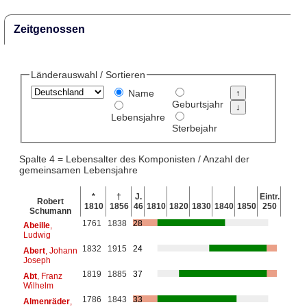
Zeitgenossen
Länderauswahl / Sortieren
Name
Geburtsjahr
Lebensjahre
Sterbejahr
Spalte 4 = Lebensalter des Komponisten / Anzahl der
gemeinsamen Lebensjahre
*
†
J.
Eintr.
Robert
1810
1856
46
1810
1820
1830
1840
1850
250
Schumann
1761
1838
28
Abeille
,
Ludwig
1832
1915
24
Abert
, Johann
Joseph
1819
1885
37
Abt
, Franz
Wilhelm
1786
1843
33
Almenräder
,