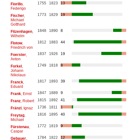
1755
1823
13
Fiorillo
,
Federigo
1773
1829
19
Fischer
,
Michael
Gotthard
1848
1890
8
Fitzenhagen
,
Wilhelm
1812
1883
44
Flotow
,
Friedrich von
1837
1926
19
Foerster
,
Anton
1749
1818
8
Forkel
,
Johann
Nikolaus
1817
1893
39
Franck
,
Eduard
1847
1889
9
Frank
, Ernst
1815
1892
41
Franz
, Robert
1736
1811
1
Fränzl
, Ignaz
1816
1895
40
Freytag
,
Michael
1772
1819
9
Fürstenau
,
Caspar
1784
1822
12
Gebauer
,