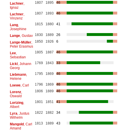
1807
1895
46
Lachner
,
Ignaz
1807
1893
46
Lachner
,
Vinzenz
1815
1880
41
Lang
,
Josephine
1830
1889
26
Lange
, Gustav
1850
1926
6
Lange-Müller
,
Peter Erasmus
1805
1887
46
Lee
,
Sebastian
1769
1843
33
Lickl
, Johann
Georg
1795
1869
46
Liebmann
,
Helene
1796
1869
46
Loewe
, Carl
1806
1889
46
Lorenz
,
Oswald
1801
1851
41
Lortzing
,
Albert
1822
1882
34
Lyra
, Justus
Wilhelm
1813
1889
43
Mangold
, Carl
Amand