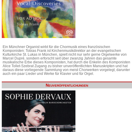
Ein Münchner Organist wirbt für die Chormusik eines französischen
Komponisten: Tobias Frank ist Kirchenmusikdirektor an der evangelischen
Kulturkirche St. Lukas in München, spielt nicht nur sehr gerne Orgelwerke von
Marcel Dupré, sondern erforscht seit über zwanzig Jahren das gesamte
musikalische Erbe dieses Komponisten, hat durch die Enkelin des Komponisten
Alice Tollet-Szebrat Zugang zu bisher unveröffentlichten Manuskripten und hat
daraus diese vorliegende Sammlung von meist Chorwerken vorgelegt, darunter
auch ein paar Lieder und Werke für Klavier und für Orgel.
Neuveröffentlichungen