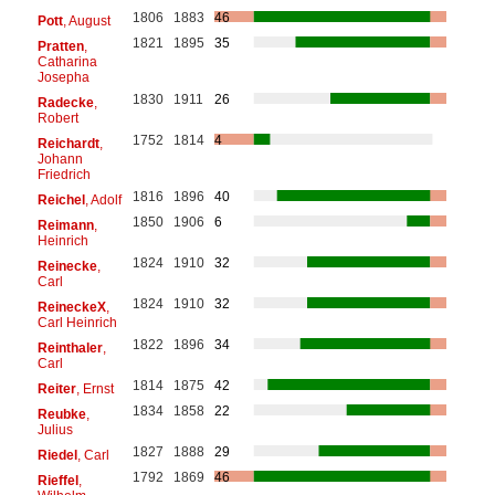
1806
1883
46
Pott
, August
1821
1895
35
Pratten
,
Catharina
Josepha
1830
1911
26
Radecke
,
Robert
1752
1814
4
Reichardt
,
Johann
Friedrich
1816
1896
40
Reichel
, Adolf
1850
1906
6
Reimann
,
Heinrich
1824
1910
32
Reinecke
,
Carl
1824
1910
32
ReineckeX
,
Carl Heinrich
1822
1896
34
Reinthaler
,
Carl
1814
1875
42
Reiter
, Ernst
1834
1858
22
Reubke
,
Julius
1827
1888
29
Riedel
, Carl
1792
1869
46
Rieffel
,