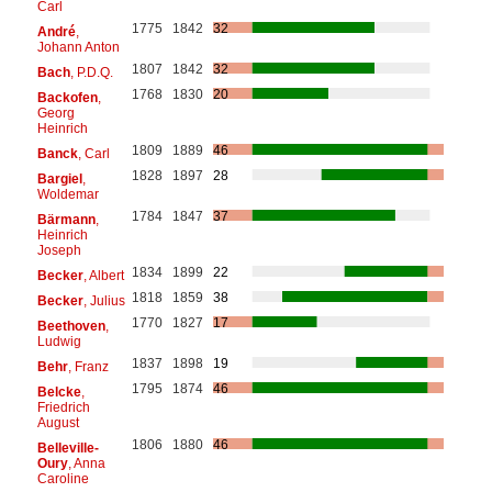
Carl
1775
1842
32
André
,
Johann Anton
1807
1842
32
Bach
, P.D.Q.
1768
1830
20
Backofen
,
Georg
Heinrich
1809
1889
46
Banck
, Carl
1828
1897
28
Bargiel
,
Woldemar
1784
1847
37
Bärmann
,
Heinrich
Joseph
1834
1899
22
Becker
, Albert
1818
1859
38
Becker
, Julius
1770
1827
17
Beethoven
,
Ludwig
1837
1898
19
Behr
, Franz
1795
1874
46
Belcke
,
Friedrich
August
1806
1880
46
Belleville-
Oury
, Anna
Caroline