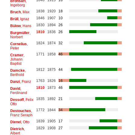
Bronsart
,
Ingeborg
1838
1920
18
Bruch
, Max
1846
1907
10
Brüll
, Ignaz
1830
1894
26
Bülow
, Hans
1810
1836
26
Burgmüller
,
Norbert
1824
1874
32
Cornelius
,
Peter
1771
1858
46
Cramer
,
Johann
Baptist
1812
1875
44
Damcke
,
Berthold
1763
1826
16
Danzi
, Franz
1810
1873
46
David
,
Ferdinand
1835
1892
21
Dessoff
, Felix
Otto
1772
1844
34
Destouches
,
Franz Seraph
1839
1905
17
Dienel
, Otto
1829
1908
27
Dietrich
,
Albert