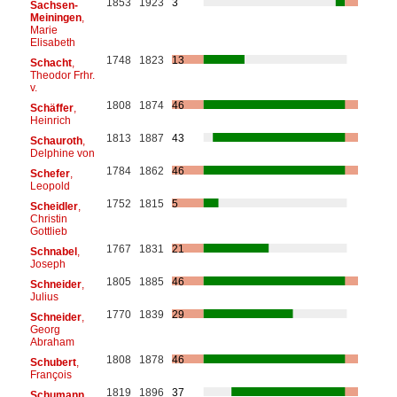
1853
1923
3
Sachsen-
Meiningen
,
Marie
Elisabeth
1748
1823
13
Schacht
,
Theodor Frhr.
v.
1808
1874
46
Schäffer
,
Heinrich
1813
1887
43
Schauroth
,
Delphine von
1784
1862
46
Schefer
,
Leopold
1752
1815
5
Scheidler
,
Christin
Gottlieb
1767
1831
21
Schnabel
,
Joseph
1805
1885
46
Schneider
,
Julius
1770
1839
29
Schneider
,
Georg
Abraham
1808
1878
46
Schubert
,
François
1819
1896
37
Schumann
,