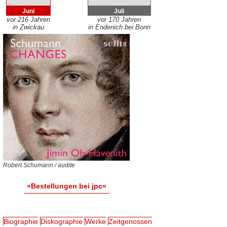
Juni
Juli
vor 216 Jahren
vor 170 Jahren
in Zwickau
in Endenich bei Bonn
Robert Schumann / audite
»Bestellungen bei jpc«
Biographie
Diskographie
Werke
Zeitgenossen