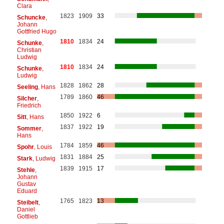
Clara
1823
1909
33
Schuncke
,
Johann
Gottfried Hugo
1810
1834
24
Schunke
,
Christian
Ludwig
1810
1834
24
Schunke
,
Ludwig
1828
1862
28
Seeling
, Hans
1789
1860
46
Silcher
,
Friedrich
1850
1922
6
Sitt
, Hans
1837
1922
19
Sommer
,
Hans
1784
1859
46
Spohr
, Louis
1831
1884
25
Stark
, Ludwig
1839
1915
17
Stehle
,
Johann
Gustav
Eduard
1765
1823
13
Steibelt
,
Daniel
Gottlieb