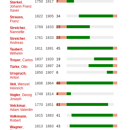
1750
1817
7
Sterkel
,
Johann Franz
Xaver
1822
1905
34
Strauss
,
Franz
1769
1833
23
Streicher
,
Nannette
1761
1833
23
Streicher
,
Andreas
1811
1891
45
Taubert
,
Wilhelm
1837
1920
19
Troyer
, Carlos
1832
1897
24
Türke
, Otto
1850
1907
6
Urspruch
,
Anton
1806
1864
46
Veit
, Wenzel
Heinrich
1749
1814
4
Vogler
, Georg
Joseph
1770
1851
41
Volckmar
,
Adam Valentin
1815
1883
41
Volkmann
,
Robert
1813
1883
43
Wagner
,