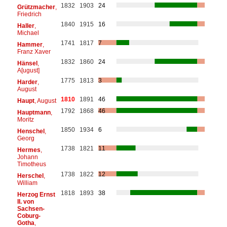
1832
1903
24
Grützmacher
,
Friedrich
1840
1915
16
Haller
,
Michael
1741
1817
7
Hammer
,
Franz Xaver
1832
1860
24
Hänsel
,
A[ugust]
1775
1813
3
Harder
,
August
1810
1891
46
Haupt
, August
1792
1868
46
Hauptmann
,
Moritz
1850
1934
6
Henschel
,
Georg
1738
1821
11
Hermes
,
Johann
Timotheus
1738
1822
12
Herschel
,
William
1818
1893
38
Herzog Ernst
II. von
Sachsen-
Coburg-
Gotha
,