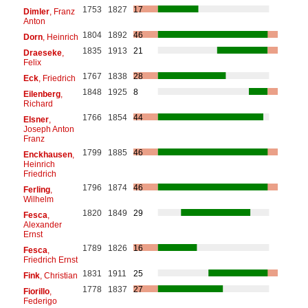
1753
1827
17
Dimler
, Franz
Anton
1804
1892
46
Dorn
, Heinrich
1835
1913
21
Draeseke
,
Felix
1767
1838
28
Eck
, Friedrich
1848
1925
8
Eilenberg
,
Richard
1766
1854
44
Elsner
,
Joseph Anton
Franz
1799
1885
46
Enckhausen
,
Heinrich
Friedrich
1796
1874
46
Ferling
,
Wilhelm
1820
1849
29
Fesca
,
Alexander
Ernst
1789
1826
16
Fesca
,
Friedrich Ernst
1831
1911
25
Fink
, Christian
1778
1837
27
Fiorillo
,
Federigo