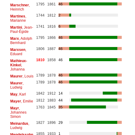
1795
1861
46
Marschner
,
Heinrich
1744
1812
2
Martines
,
Marianne
1741
1816
6
Martini
, Jean-
Paul-Égide
1795
1866
46
Marx
, Adolph
Bernhard
1806
1887
46
Marxsen
,
Eduard
1810
1858
46
Mathieux-
Kinkel
,
Johanna
1789
1878
46
Maurer
, Louis
1789
1878
46
Maurer
,
Ludwig
1842
1912
14
May
, Karl
1812
1883
44
Mayer
, Emilie
1763
1845
35
Mayr
,
Johannes
Simon
1827
1896
29
Meinardus
,
Ludwig
1855
1933
1
Mendelssohn
,