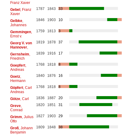
Franz Xaver
1787
1843
33
Gebel
, Franz
Xaver
1846
1903
10
Gelbke
,
Johannes
1759
1813
3
Gemmingen
,
Ernst v.
1819
1878
37
Georg V. von
Hannover
,
1839
1916
17
Gernsheim
,
Friedrich
1768
1818
8
Goepfert
,
Andreas
1840
1876
16
Goetz
,
Hermann
1768
1818
8
Göpfert
, Carl
Andreas
1836
1887
20
Götze
, Carl
1820
1851
31
Greve
,
Conrad
1827
1903
29
Grimm
, Julius
Otto
1809
1848
38
Groß
, Johann
Benjamin