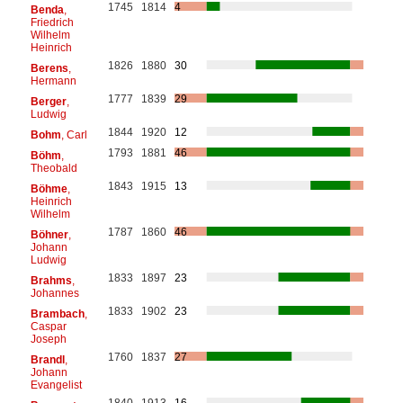
1745
1814
4
Benda
,
Friedrich
Wilhelm
Heinrich
1826
1880
30
Berens
,
Hermann
1777
1839
29
Berger
,
Ludwig
1844
1920
12
Bohm
, Carl
1793
1881
46
Böhm
,
Theobald
1843
1915
13
Böhme
,
Heinrich
Wilhelm
1787
1860
46
Böhner
,
Johann
Ludwig
1833
1897
23
Brahms
,
Johannes
1833
1902
23
Brambach
,
Caspar
Joseph
1760
1837
27
Brandl
,
Johann
Evangelist
1840
1913
16