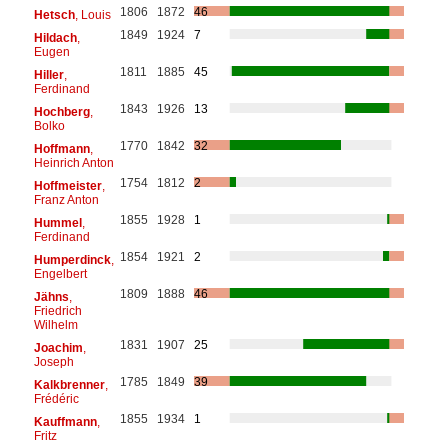
1806
1872
46
Hetsch
, Louis
1849
1924
7
Hildach
,
Eugen
1811
1885
45
Hiller
,
Ferdinand
1843
1926
13
Hochberg
,
Bolko
1770
1842
32
Hoffmann
,
Heinrich Anton
1754
1812
2
Hoffmeister
,
Franz Anton
1855
1928
1
Hummel
,
Ferdinand
1854
1921
2
Humperdinck
,
Engelbert
1809
1888
46
Jähns
,
Friedrich
Wilhelm
1831
1907
25
Joachim
,
Joseph
1785
1849
39
Kalkbrenner
,
Frédéric
1855
1934
1
Kauffmann
,
Fritz