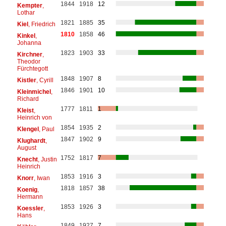
1844
1918
12
Kempter
,
Lothar
1821
1885
35
Kiel
, Friedrich
1810
1858
46
Kinkel
,
Johanna
1823
1903
33
Kirchner
,
Theodor
Fürchtegott
1848
1907
8
Kistler
, Cyrill
1846
1901
10
Kleinmichel
,
Richard
1777
1811
1
Kleist
,
Heinrich von
1854
1935
2
Klengel
, Paul
1847
1902
9
Klughardt
,
August
1752
1817
7
Knecht
, Justin
Heinrich
1853
1916
3
Knorr
, Iwan
1818
1857
38
Koenig
,
Hermann
1853
1926
3
Koessler
,
Hans
1849
1927
7