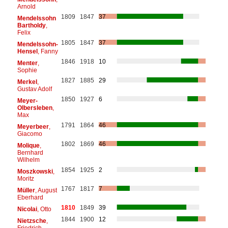
Arnold
1809
1847
37
Mendelssohn
Bartholdy
,
Felix
1805
1847
37
Mendelssohn-
Hensel
, Fanny
1846
1918
10
Menter
,
Sophie
1827
1885
29
Merkel
,
Gustav Adolf
1850
1927
6
Meyer-
Olbersleben
,
Max
1791
1864
46
Meyerbeer
,
Giacomo
1802
1869
46
Molique
,
Bernhard
Wilhelm
1854
1925
2
Moszkowski
,
Moritz
1767
1817
7
Müller
, August
Eberhard
1810
1849
39
Nicolai
, Otto
1844
1900
12
Nietzsche
,
Friedrich