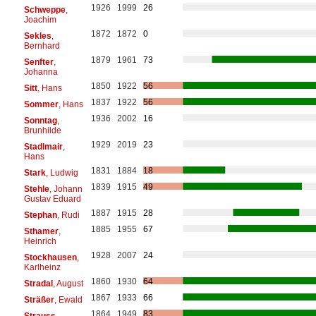
1926
1999
26
Schweppe
,
Joachim
1872
1872
0
Sekles
,
Bernhard
1879
1961
73
Senfter
,
Johanna
1850
1922
56
Sitt
, Hans
1837
1922
56
Sommer
, Hans
1936
2002
16
Sonntag
,
Brunhilde
1929
2019
23
Stadlmair
,
Hans
1831
1884
18
Stark
, Ludwig
1839
1915
49
Stehle
, Johann
Gustav Eduard
1887
1915
28
Stephan
, Rudi
1885
1955
67
Sthamer
,
Heinrich
1928
2007
24
Stockhausen
,
Karlheinz
1860
1930
64
Stradal
, August
1867
1933
66
Sträßer
, Ewald
1864
1949
83
Strauss
,