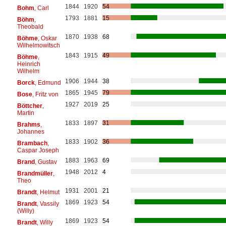
1844
1920
54
Bohm
, Carl
1793
1881
15
Böhm
,
Theobald
1870
1938
68
Böhme
, Oskar
Wilhelmowitsch
1843
1915
49
Böhme
,
Heinrich
Wilhelm
1906
1944
38
Borck
, Edmund
1865
1945
79
Bose
, Fritz von
1927
2019
25
Böttcher
,
Martin
1833
1897
31
Brahms
,
Johannes
1833
1902
36
Brambach
,
Caspar Joseph
1883
1963
69
Brand
, Gustav
1948
2012
4
Brandmüller
,
Theo
1931
2001
21
Brandt
, Helmut
1869
1923
54
Brandt
, Vassily
(Willy)
1869
1923
54
Brandt
, Willy