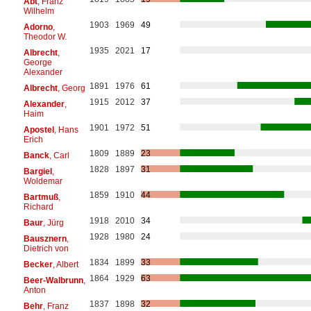
Abt
, Franz
Wilhelm
1903
1969
49
Adorno
,
Theodor W.
1935
2021
17
Albrecht
,
George
Alexander
1891
1976
61
Albrecht
, Georg
1915
2012
37
Alexander
,
Haim
1901
1972
51
Apostel
, Hans
Erich
1809
1889
23
Banck
, Carl
1828
1897
31
Bargiel
,
Woldemar
1859
1910
44
Bartmuß
,
Richard
1918
2010
34
Baur
, Jürg
1928
1980
24
Bausznern
,
Dietrich von
1834
1899
33
Becker
, Albert
1864
1929
63
Beer-Walbrunn
,
Anton
1837
1898
32
Behr
, Franz