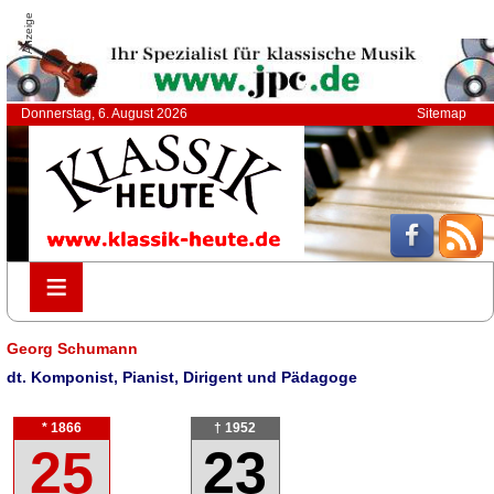
Anzeige
Donnerstag, 6. August 2026
Sitemap
≡
≡
Georg Schumann
dt. Komponist, Pianist, Dirigent und Pädagoge
* 1866
† 1952
25
23