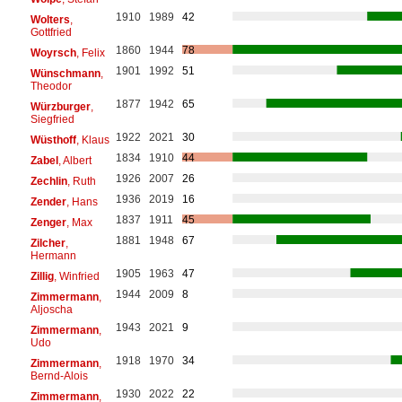
1910
1989
42
Wolters
,
Gottfried
1860
1944
78
Woyrsch
, Felix
1901
1992
51
Wünschmann
,
Theodor
1877
1942
65
Würzburger
,
Siegfried
1922
2021
30
Wüsthoff
, Klaus
1834
1910
44
Zabel
, Albert
1926
2007
26
Zechlin
, Ruth
1936
2019
16
Zender
, Hans
1837
1911
45
Zenger
, Max
1881
1948
67
Zilcher
,
Hermann
1905
1963
47
Zillig
, Winfried
1944
2009
8
Zimmermann
,
Aljoscha
1943
2021
9
Zimmermann
,
Udo
1918
1970
34
Zimmermann
,
Bernd-Alois
1930
2022
22
Zimmermann
,