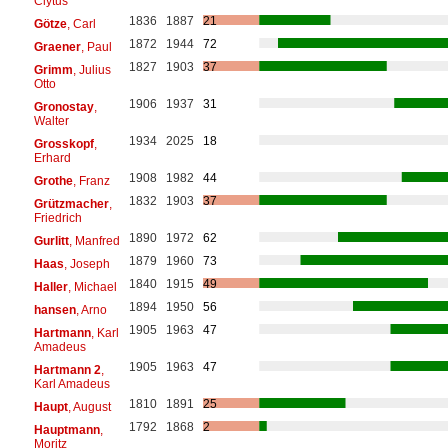
Clytus
1836
1887
21
Götze
, Carl
1872
1944
72
Graener
, Paul
1827
1903
37
Grimm
, Julius
Otto
1906
1937
31
Gronostay
,
Walter
1934
2025
18
Grosskopf
,
Erhard
1908
1982
44
Grothe
, Franz
1832
1903
37
Grützmacher
,
Friedrich
1890
1972
62
Gurlitt
, Manfred
1879
1960
73
Haas
, Joseph
1840
1915
49
Haller
, Michael
1894
1950
56
hansen
, Arno
1905
1963
47
Hartmann
, Karl
Amadeus
1905
1963
47
Hartmann 2
,
Karl Amadeus
1810
1891
25
Haupt
, August
1792
1868
2
Hauptmann
,
Moritz