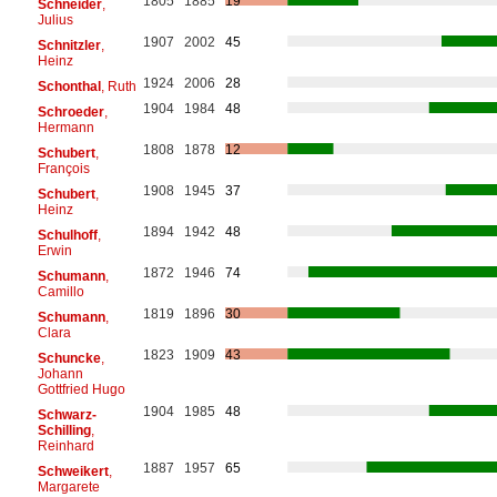
1805
1885
19
Schneider
,
Julius
1907
2002
45
Schnitzler
,
Heinz
1924
2006
28
Schonthal
, Ruth
1904
1984
48
Schroeder
,
Hermann
1808
1878
12
Schubert
,
François
1908
1945
37
Schubert
,
Heinz
1894
1942
48
Schulhoff
,
Erwin
1872
1946
74
Schumann
,
Camillo
1819
1896
30
Schumann
,
Clara
1823
1909
43
Schuncke
,
Johann
Gottfried Hugo
1904
1985
48
Schwarz-
Schilling
,
Reinhard
1887
1957
65
Schweikert
,
Margarete