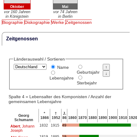
Oktober
Mai
vor 160 Jahren
vor 74 Jahren
in Königstein
in Berlin
Biographie
Diskographie
Werke
Zeitgenossen
Zeitgenossen
Länderauswahl / Sortieren
Name
Geburtsjahr
Lebensjahre
Sterbejahr
Spalte 4 = Lebensalter des Komponisten / Anzahl der
gemeinsamen Lebensjahre
*
†
J.
Georg
1866
1952
86
1860
1870
1880
1890
1900
1910
192
Schumann
1832
1915
49
Abert
, Johann
Joseph
1819
1885
19