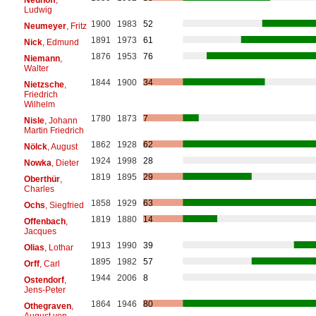
Ludwig
1900
1983
52
Neumeyer
, Fritz
1891
1973
61
Nick
, Edmund
1876
1953
76
Niemann
,
Walter
1844
1900
34
Nietzsche
,
Friedrich
Wilhelm
1780
1873
7
Nisle
, Johann
Martin Friedrich
1862
1928
62
Nölck
, August
1924
1998
28
Nowka
, Dieter
1819
1895
29
Oberthür
,
Charles
1858
1929
63
Ochs
, Siegfried
1819
1880
14
Offenbach
,
Jacques
1913
1990
39
Olias
, Lothar
1895
1982
57
Orff
, Carl
1944
2006
8
Ostendorf
,
Jens-Peter
1864
1946
80
Othegraven
,
August von