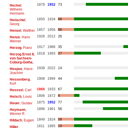
1879
1952
73
Heckel
,
Wilhelm
Hermann
1850
1934
68
Henschel
,
Georg
1857
1956
86
Hensel
, Walther
1926
2012
26
Henze
, Hans
Werner
1917
1986
35
Herzog
, Franz
1818
1893
27
Herzog Ernst II.
von Sachsen-
Coburg-Gotha
,
1938
2022
14
Hespos
, Hans-
Joachim
1908
1994
44
Hessenberg
,
Kurt
1866
1933
67
Hesssel
, Carl
1806
1872
6
Hetsch
, Louis
1875
1952
77
Heuer
, Gustav
1896
1961
56
Heymann
,
Werner R.
1849
1924
58
Hildach
, Eugen
1811
1885
19
Hiller
,