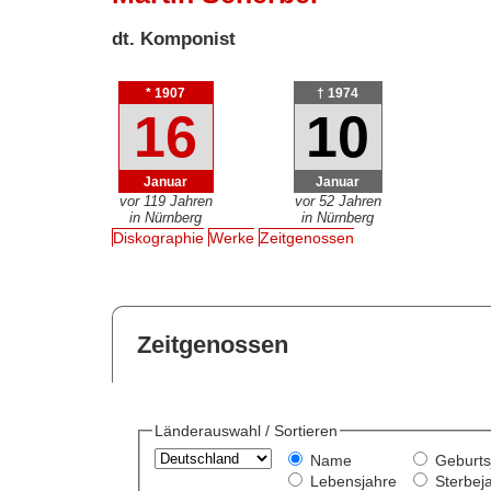
dt. Komponist
* 1907
† 1974
16
10
Januar
Januar
vor 119 Jahren
vor 52 Jahren
in Nürnberg
in Nürnberg
Diskographie
Werke
Zeitgenossen
Zeitgenossen
Länderauswahl / Sortieren
Name
Geburts
Lebensjahre
Sterbej