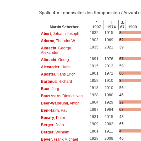
Spalte 4 = Lebensalter des Komponisten / Anzahl
*
†
J.
Martin Scherber
1907
1974
67
1900
1832
1915
8
Abert
, Johann Joseph
1903
1969
62
Adorno
, Theodor W.
1935
2021
39
Albrecht
, George
Alexander
1891
1976
67
Albrecht
, Georg
1915
2012
59
Alexander
, Haim
1901
1972
65
Apostel
, Hans Erich
1859
1910
3
Bartmuß
, Richard
1918
2010
56
Baur
, Jürg
1928
1980
46
Bausznern
, Dietrich von
1864
1929
22
Beer-Walbrunn
, Anton
1897
1984
67
Ben-Haim
, Paul
1931
2015
43
Benary
, Peter
1909
2002
65
Berger
, Jean
1861
1911
4
Berger
, Wilhelm
1928
2008
46
Beyer
, Frank Michael