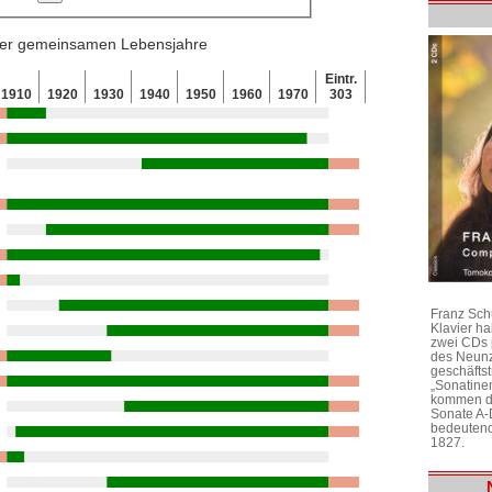
 der gemeinsamen Lebensjahre
Eintr.
1910
1920
1930
1940
1950
1960
1970
303
Franz Sch
Klavier h
zwei CDs 
des Neunz
geschäftst
„Sonatine
kommen di
Sonate A-
bedeutend
1827.