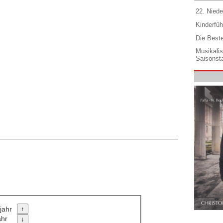
22. Niede
Kinderfüh
Die Best
Musikali
Saisonsta
jahr
ahr