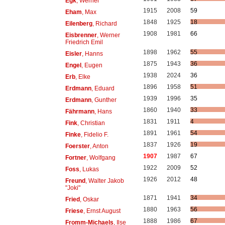
Egk
, Werner
1915
2008
59
Eham
, Max
1848
1925
18
Eilenberg
, Richard
1908
1981
66
Eisbrenner
, Werner
Friedrich Emil
1898
1962
55
Eisler
, Hanns
1875
1943
36
Engel
, Eugen
1938
2024
36
Erb
, Elke
1896
1958
51
Erdmann
, Eduard
1939
1996
35
Erdmann
, Gunther
1860
1940
33
Fährmann
, Hans
1831
1911
4
Fink
, Christian
1891
1961
54
Finke
, Fidelio F.
1837
1926
19
Foerster
, Anton
1907
1987
67
Fortner
, Wolfgang
1922
2009
52
Foss
, Lukas
1926
2012
48
Freund
, Walter Jakob
"Joki"
1871
1941
34
Fried
, Oskar
1880
1963
56
Friese
, Ernst August
1888
1986
67
Fromm-Michaels
, Ilse