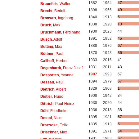
1882
1954
47
Braunfels
, Walter
1898
1956
49
Brecht
, Bertolt
1840
1913
6
Bronsart
, Ingeborg
1838
1920
13
Bruch
, Max
1930
2023
44
Bruckmann
, Ferdinand
1891
1952
45
Busch
, Adolf
1888
1976
67
Butting
, Max
1870
1943
36
Büttner
, Paul
1933
2016
41
Callhoff
, Herbert
1931
2011
43
Degenhardt
, Franz Josef
1907
1993
67
Desportes
, Yvonne
1894
1979
67
Dessau
, Paul
1829
1908
1
Dietrich
, Albert
1908
1942
34
Distler
, Hugo
1930
2020
44
Dittrich
, Paul-Heinz
1936
2018
38
Döhl
, Friedhelm
1895
1981
67
Dostal
, Nico
1835
1913
6
Draeseke
, Felix
1891
1971
64
Drischner
, Max
1901
1983
67