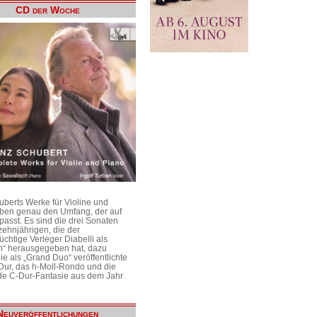
CD der Woche
uberts Werke für Violine und
aben genau den Umfang, der auf
passt. Es sind die drei Sonaten
ehnjährigen, die der
üchtige Verleger Diabelli als
n“ herausgegeben hat, dazu
e als „Grand Duo“ veröffentlichte
Dur, das h-Moll-Rondo und die
e C-Dur-Fantasie aus dem Jahr
Neuveröffentlichungen