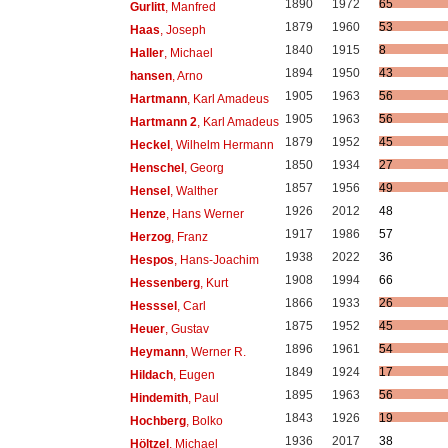
1890
1972
65
Gurlitt
, Manfred
1879
1960
53
Haas
, Joseph
1840
1915
8
Haller
, Michael
1894
1950
43
hansen
, Arno
1905
1963
56
Hartmann
, Karl Amadeus
1905
1963
56
Hartmann 2
, Karl Amadeus
1879
1952
45
Heckel
, Wilhelm Hermann
1850
1934
27
Henschel
, Georg
1857
1956
49
Hensel
, Walther
1926
2012
48
Henze
, Hans Werner
1917
1986
57
Herzog
, Franz
1938
2022
36
Hespos
, Hans-Joachim
1908
1994
66
Hessenberg
, Kurt
1866
1933
26
Hesssel
, Carl
1875
1952
45
Heuer
, Gustav
1896
1961
54
Heymann
, Werner R.
1849
1924
17
Hildach
, Eugen
1895
1963
56
Hindemith
, Paul
1843
1926
19
Hochberg
, Bolko
1936
2017
38
Höltzel
, Michael