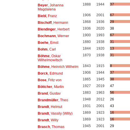
1888
1944
37
Beyer
, Johanna
Magdalena
1906
2001
67
Biebl
, Franz
1868
1936
29
Bischoff
, Hermann
1936
2020
38
Blendinger
, Herbert
1900
1993
67
Bochmann
, Werner
1880
1938
31
Boehe
, Ernst
1844
1920
13
Bohm
, Carl
1870
1938
31
Böhme
, Oskar
Wilhelmowitsch
1843
1915
8
Böhme
, Heinrich Wilhelm
1906
1944
37
Borck
, Edmund
1865
1945
38
Bose
, Fritz von
1927
2019
47
Böttcher
, Martin
1883
1963
56
Brand
, Gustav
1948
2012
26
Brandmüller
, Theo
1931
2001
43
Brandt
, Helmut
1869
1923
16
Brandt
, Vassily (Willy)
1869
1923
16
Brandt
, Willy
1945
2001
29
Brasch
, Thomas