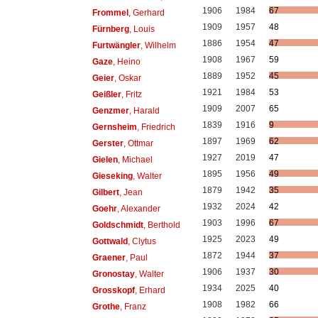
1906
1984
67
Frommel
, Gerhard
1909
1957
48
Fürnberg
, Louis
1886
1954
47
Furtwängler
, Wilhelm
1908
1967
59
Gaze
, Heino
1889
1952
45
Geier
, Oskar
1921
1984
53
Geißler
, Fritz
1909
2007
65
Genzmer
, Harald
1839
1916
9
Gernsheim
, Friedrich
1897
1969
62
Gerster
, Ottmar
1927
2019
47
Gielen
, Michael
1895
1956
49
Gieseking
, Walter
1879
1942
35
Gilbert
, Jean
1932
2024
42
Goehr
, Alexander
1903
1996
67
Goldschmidt
, Berthold
1925
2023
49
Gottwald
, Clytus
1872
1944
37
Graener
, Paul
1906
1937
30
Gronostay
, Walter
1934
2025
40
Grosskopf
, Erhard
1908
1982
66
Grothe
, Franz