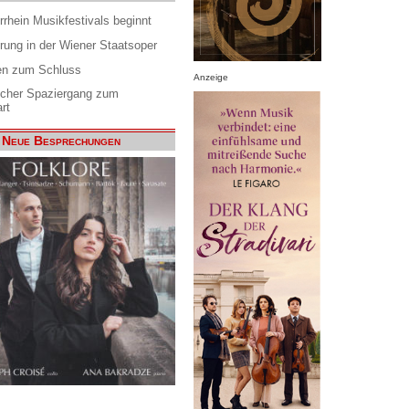
rrhein Musikfestivals beginnt
rung in der Wiener Staatsoper
en zum Schluss
Anzeige
scher Spaziergang zum
rt
Neue Besprechungen