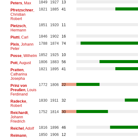
1849
1927
13
Peters
, Max
1821
1885
41
Pfretzschner
,
Christian
Robert
1851
1920
11
Pietzsch
,
Hermann
1846
1902
16
Piutti
, Carl
1788
1874
74
Pixis
, Johann
Peter
1852
1925
10
Posse
, Wilhelm
1806
1883
56
Pott
, August
1821
1895
41
Pratten
,
Catharina
Josepha
1772
1806
22
Prinz von
Preußen
, Louis
Ferdinand
1830
1911
32
Radecke
,
Robert
1752
1814
30
Reichardt
,
Johann
Friedrich
1816
1896
46
Reichel
, Adolf
1850
1906
12
Reimann
,