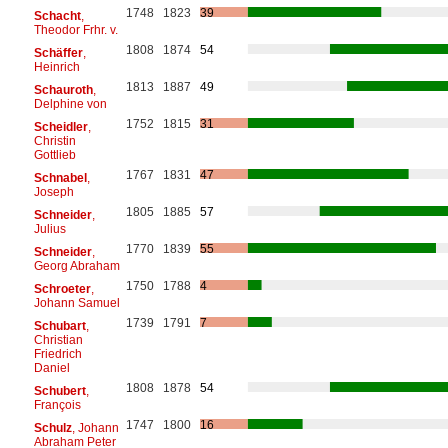
1748
1823
39
Schacht
,
Theodor Frhr. v.
1808
1874
54
Schäffer
,
Heinrich
1813
1887
49
Schauroth
,
Delphine von
1752
1815
31
Scheidler
,
Christin
Gottlieb
1767
1831
47
Schnabel
,
Joseph
1805
1885
57
Schneider
,
Julius
1770
1839
55
Schneider
,
Georg Abraham
1750
1788
4
Schroeter
,
Johann Samuel
1739
1791
7
Schubart
,
Christian
Friedrich
Daniel
1808
1878
54
Schubert
,
François
1747
1800
16
Schulz
, Johann
Abraham Peter