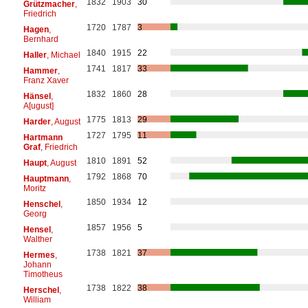
1832
1903
30
Grützmacher
,
Friedrich
1720
1787
3
Hagen
,
Bernhard
1840
1915
22
Haller
, Michael
1741
1817
33
Hammer
,
Franz Xaver
1832
1860
28
Hänsel
,
A[ugust]
1775
1813
29
Harder
, August
1727
1795
11
Hartmann
Graf
, Friedrich
1810
1891
52
Haupt
, August
1792
1868
70
Hauptmann
,
Moritz
1850
1934
12
Henschel
,
Georg
1857
1956
5
Hensel
,
Walther
1738
1821
37
Hermes
,
Johann
Timotheus
1738
1822
38
Herschel
,
William