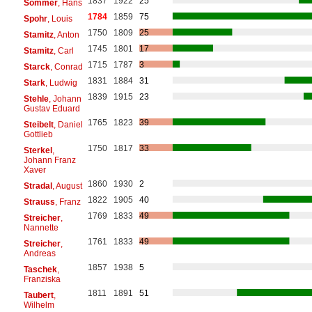
1837
1922
25
Sommer
, Hans
1784
1859
75
Spohr
, Louis
1750
1809
25
Stamitz
, Anton
1745
1801
17
Stamitz
, Carl
1715
1787
3
Starck
, Conrad
1831
1884
31
Stark
, Ludwig
1839
1915
23
Stehle
, Johann
Gustav Eduard
1765
1823
39
Steibelt
, Daniel
Gottlieb
1750
1817
33
Sterkel
,
Johann Franz
Xaver
1860
1930
2
Stradal
, August
1822
1905
40
Strauss
, Franz
1769
1833
49
Streicher
,
Nannette
1761
1833
49
Streicher
,
Andreas
1857
1938
5
Taschek
,
Franziska
1811
1891
51
Taubert
,
Wilhelm