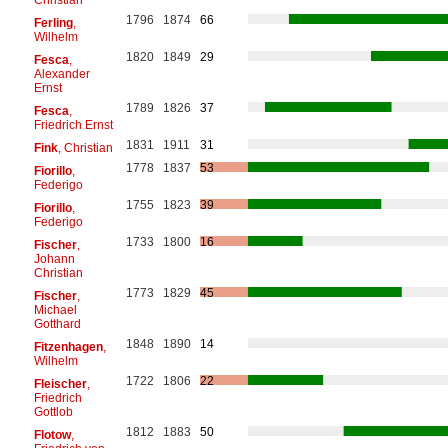
1796
1874
66
Ferling
,
Wilhelm
1820
1849
29
Fesca
,
Alexander
Ernst
1789
1826
37
Fesca
,
Friedrich Ernst
1831
1911
31
Fink
, Christian
1778
1837
53
Fiorillo
,
Federigo
1755
1823
39
Fiorillo
,
Federigo
1733
1800
16
Fischer
,
Johann
Christian
1773
1829
45
Fischer
,
Michael
Gotthard
1848
1890
14
Fitzenhagen
,
Wilhelm
1722
1806
22
Fleischer
,
Friedrich
Gottlob
1812
1883
50
Flotow
,