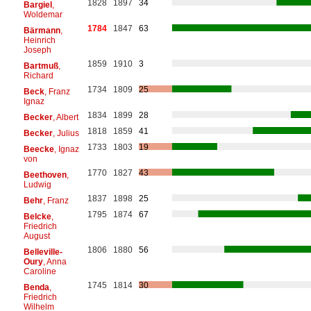
1828
1897
34
Bargiel
,
Woldemar
1784
1847
63
Bärmann
,
Heinrich
Joseph
1859
1910
3
Bartmuß
,
Richard
1734
1809
25
Beck
, Franz
Ignaz
1834
1899
28
Becker
, Albert
1818
1859
41
Becker
, Julius
1733
1803
19
Beecke
, Ignaz
von
1770
1827
43
Beethoven
,
Ludwig
1837
1898
25
Behr
, Franz
1795
1874
67
Belcke
,
Friedrich
August
1806
1880
56
Belleville-
Oury
, Anna
Caroline
1745
1814
30
Benda
,
Friedrich
Wilhelm