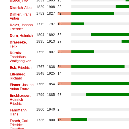
1839
1905
23
Dienel
, Otto
1829
1908
33
Dietrich
, Albert
1753
1827
43
Dimler
, Franz
Anton
1715
1797
13
Doles
, Johann
Friedrich
1804
1892
58
Dorn
, Heinrich
1835
1913
27
Draeseke
,
Felix
1756
1807
23
Dürnitz
,
Thaddäus
Wolfgang von
1767
1838
54
Eck
, Friedrich
1848
1925
14
Eilenberg
,
Richard
1766
1854
70
Elsner
, Joseph
Anton Franz
1799
1885
63
Enckhausen
,
Heinrich
Friedrich
1860
1940
2
Fährmann
,
Hans
1736
1800
16
Fasch
, Carl
Friedrich
Christian