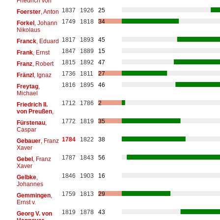
Friedrich von
1837
1926
25
Foerster
, Anton
1749
1818
34
Forkel
, Johann
Nikolaus
1817
1893
45
Franck
, Eduard
1847
1889
15
Frank
, Ernst
1815
1892
47
Franz
, Robert
1736
1811
27
Fränzl
, Ignaz
1816
1895
46
Freytag
,
Michael
1712
1786
2
Friedrich II.
von Preußen
,
1772
1819
35
Fürstenau
,
Caspar
1784
1822
38
Gebauer
, Franz
Xaver
1787
1843
56
Gebel
, Franz
Xaver
1846
1903
16
Gelbke
,
Johannes
1759
1813
29
Gemmingen
,
Ernst v.
1819
1878
43
Georg V. von