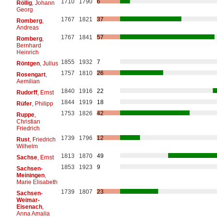
1710
1790
6
Röllig
, Johann
Georg
1767
1821
37
Romberg
,
Andreas
1767
1841
57
Romberg
,
Bernhard
Heinrich
1855
1932
7
Röntgen
, Julius
1757
1810
26
Rosengart
,
Aemilian
1840
1916
22
Rudorff
, Ernst
1844
1919
18
Rüfer
, Philipp
1753
1826
42
Ruppe
,
Christian
Friedrich
1739
1796
12
Rust
, Friedrich
Wilhelm
1813
1870
49
Sachse
, Ernst
1853
1923
9
Sachsen-
Meiningen
,
Marie Elisabeth
1739
1807
23
Sachsen-
Weimar-
Eisenach
,
Anna Amalia