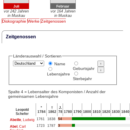
Juli
Februar
vor 242 Jahren
vor 164 Jahren
in Muskau
in Muskau
Diskographie
Werke
Zeitgenossen
Zeitgenossen
Länderauswahl / Sortieren
Name
Geburtsjahr
Lebensjahre
Sterbejahr
Spalte 4 = Lebensalter des Komponisten / Anzahl der
gemeinsamen Lebensjahre
*
†
J.
Leopold
1784
1862
78
1780
1790
1800
1810
1820
1830
1840
Schefer
1761
1838
54
Abeille
, Ludwig
1723
1787
3
Abel
, Carl