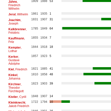
1809
1888
53
Jähns
,
Friedrich
Wilhelm
1861
1935
1
Jeral
, Wilhelm
1831
1907
31
Joachim
,
Joseph
1785
1849
64
Kalkbrenner
,
Frédéric
1855
1934
7
Kauffmann
,
Fritz
1844
1918
18
Kempter
,
Lothar
1857
1923
5
Kerker
,
Gustave
Adolphe
1821
1885
41
Kiel
, Friedrich
1810
1858
48
Kinkel
,
Johanna
1823
1903
39
Kirchner
,
Theodor
Fürchtegott
1848
1907
14
Kistler
, Cyrill
1722
1794
10
Kleinknecht
,
Jakob Friedrich
1846
1901
16