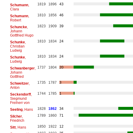
1819
1896
43
Schumann
,
Clara
1810
1856
46
Schumann
,
Robert
1823
1909
39
Schuncke
,
Johann
Gottfried Hugo
1810
1834
24
Schunke
,
Christian
Ludwig
1810
1834
24
Schunke
,
Ludwig
1737
1804
20
Schwanberger
,
Johann
Gottfried
1735
1787
3
Schweitzer
,
Anton
1744
1785
1
Seckendorff
,
Siegmund
Freiherr von
1828
1862
34
Seeling
, Hans
1789
1860
71
Silcher
,
Friedrich
1850
1922
12
Sitt
, Hans