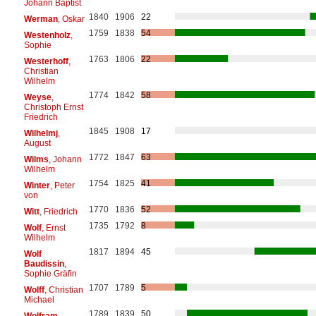
Johann Baptist
1840
1906
22
Werman
, Oskar
1759
1838
54
Westenholz
,
Sophie
1763
1806
22
Westerhoff
,
Christian
Wilhelm
1774
1842
58
Weyse
,
Christoph Ernst
Friedrich
1845
1908
17
Wilhelmj
,
August
1772
1847
63
Wilms
, Johann
Wilhelm
1754
1825
41
Winter
, Peter
von
1770
1836
52
Witt
, Friedrich
1735
1792
8
Wolf
, Ernst
Wilhelm
1817
1894
45
Wolf
Baudissin
,
Sophie Gräfin
1707
1789
5
Wolff
, Christian
Michael
1789
1839
50
Wolfram
,