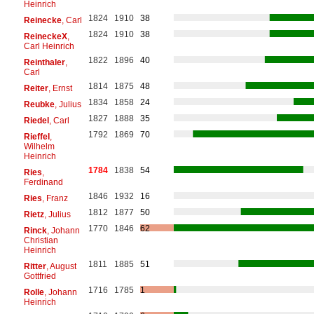
Heinrich
1824
1910
38
Reinecke
, Carl
1824
1910
38
ReineckeX
,
Carl Heinrich
1822
1896
40
Reinthaler
,
Carl
1814
1875
48
Reiter
, Ernst
1834
1858
24
Reubke
, Julius
1827
1888
35
Riedel
, Carl
1792
1869
70
Rieffel
,
Wilhelm
Heinrich
1784
1838
54
Ries
,
Ferdinand
1846
1932
16
Ries
, Franz
1812
1877
50
Rietz
, Julius
1770
1846
62
Rinck
, Johann
Christian
Heinrich
1811
1885
51
Ritter
, August
Gottfried
1716
1785
1
Rolle
, Johann
Heinrich