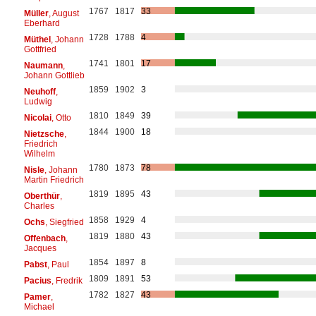
1767
1817
33
Müller
, August
Eberhard
1728
1788
4
Müthel
, Johann
Gottfried
1741
1801
17
Naumann
,
Johann Gottlieb
1859
1902
3
Neuhoff
,
Ludwig
1810
1849
39
Nicolai
, Otto
1844
1900
18
Nietzsche
,
Friedrich
Wilhelm
1780
1873
78
Nisle
, Johann
Martin Friedrich
1819
1895
43
Oberthür
,
Charles
1858
1929
4
Ochs
, Siegfried
1819
1880
43
Offenbach
,
Jacques
1854
1897
8
Pabst
, Paul
1809
1891
53
Pacius
, Fredrik
1782
1827
43
Pamer
,
Michael