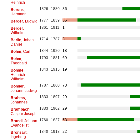
Heinrich
1826
1880
36
Berens
,
Hermann
1777
1839
55
Berger
, Ludwig
1861
1911
1
Berger
,
Wilhelm
1714
1787
3
Berlin
, Johan
Daniel
1844
1920
18
Bohm
, Carl
1793
1881
69
Böhm
,
Theobald
1843
1915
19
Böhme
,
Heinrich
Wilhelm
1787
1860
73
Böhner
,
Johann Ludwig
1833
1897
29
Brahms
,
Johannes
1833
1902
29
Brambach
,
Caspar Joseph
1760
1837
53
Brandl
, Johann
Evangelist
1840
1913
22
Bronsart
,
Ingeborg