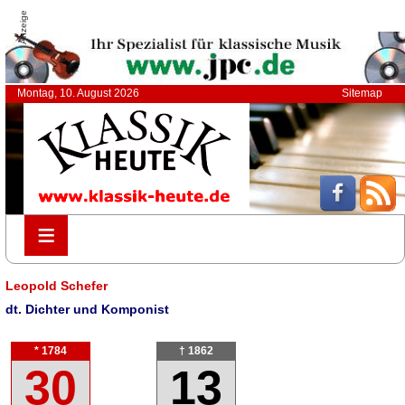
Anzeige
Montag, 10. August 2026
Sitemap
≡
≡
Leopold Schefer
dt. Dichter und Komponist
* 1784
† 1862
30
13