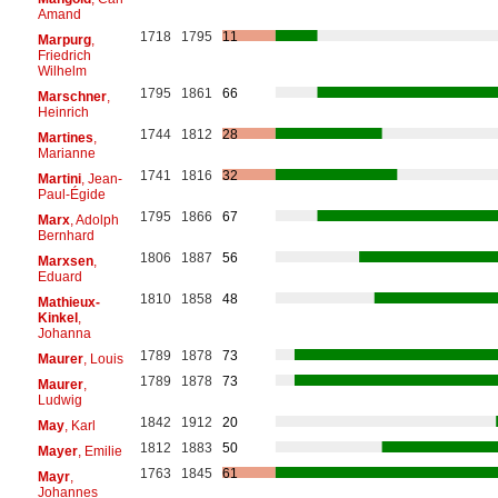
Amand
1718
1795
11
Marpurg
,
Friedrich
Wilhelm
1795
1861
66
Marschner
,
Heinrich
1744
1812
28
Martines
,
Marianne
1741
1816
32
Martini
, Jean-
Paul-Égide
1795
1866
67
Marx
, Adolph
Bernhard
1806
1887
56
Marxsen
,
Eduard
1810
1858
48
Mathieux-
Kinkel
,
Johanna
1789
1878
73
Maurer
, Louis
1789
1878
73
Maurer
,
Ludwig
1842
1912
20
May
, Karl
1812
1883
50
Mayer
, Emilie
1763
1845
61
Mayr
,
Johannes