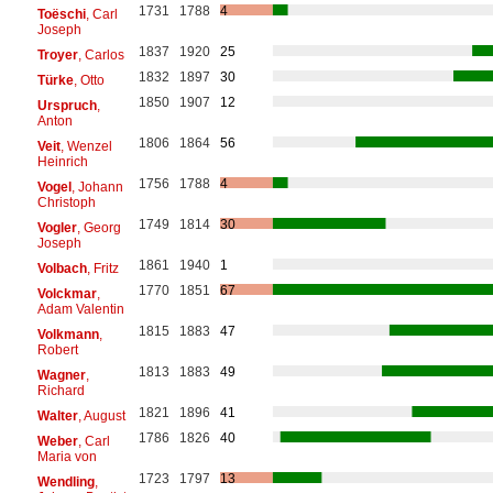
1731
1788
4
Toëschi
, Carl
Joseph
1837
1920
25
Troyer
, Carlos
1832
1897
30
Türke
, Otto
1850
1907
12
Urspruch
,
Anton
1806
1864
56
Veit
, Wenzel
Heinrich
1756
1788
4
Vogel
, Johann
Christoph
1749
1814
30
Vogler
, Georg
Joseph
1861
1940
1
Volbach
, Fritz
1770
1851
67
Volckmar
,
Adam Valentin
1815
1883
47
Volkmann
,
Robert
1813
1883
49
Wagner
,
Richard
1821
1896
41
Walter
, August
1786
1826
40
Weber
, Carl
Maria von
1723
1797
13
Wendling
,