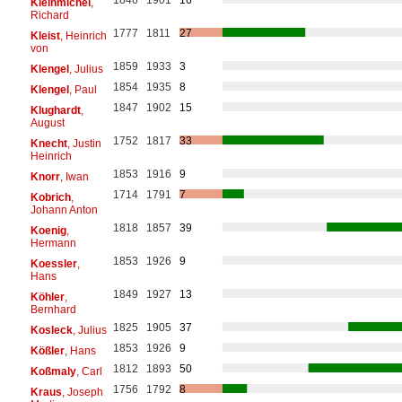
Kleinmichel
,
Richard
1777
1811
27
Kleist
, Heinrich
von
1859
1933
3
Klengel
, Julius
1854
1935
8
Klengel
, Paul
1847
1902
15
Klughardt
,
August
1752
1817
33
Knecht
, Justin
Heinrich
1853
1916
9
Knorr
, Iwan
1714
1791
7
Kobrich
,
Johann Anton
1818
1857
39
Koenig
,
Hermann
1853
1926
9
Koessler
,
Hans
1849
1927
13
Köhler
,
Bernhard
1825
1905
37
Kosleck
, Julius
1853
1926
9
Kößler
, Hans
1812
1893
50
Koßmaly
, Carl
1756
1792
8
Kraus
, Joseph