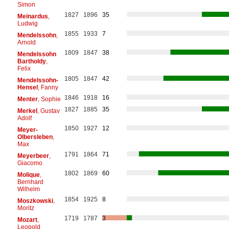
Simon
1827
1896
35
Meinardus
,
Ludwig
1855
1933
7
Mendelssohn
,
Arnold
1809
1847
38
Mendelssohn
Bartholdy
,
Felix
1805
1847
42
Mendelssohn-
Hensel
, Fanny
1846
1918
16
Menter
, Sophie
1827
1885
35
Merkel
, Gustav
Adolf
1850
1927
12
Meyer-
Olbersleben
,
Max
1791
1864
71
Meyerbeer
,
Giacomo
1802
1869
60
Molique
,
Bernhard
Wilhelm
1854
1925
8
Moszkowski
,
Moritz
1719
1787
3
Mozart
,
Leopold