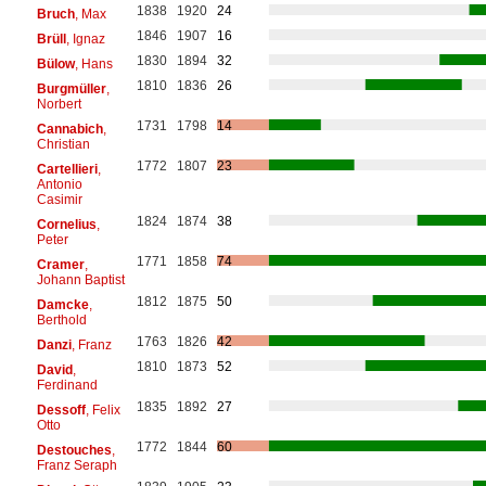
1838
1920
24
Bruch
, Max
1846
1907
16
Brüll
, Ignaz
1830
1894
32
Bülow
, Hans
1810
1836
26
Burgmüller
,
Norbert
1731
1798
14
Cannabich
,
Christian
1772
1807
23
Cartellieri
,
Antonio
Casimir
1824
1874
38
Cornelius
,
Peter
1771
1858
74
Cramer
,
Johann Baptist
1812
1875
50
Damcke
,
Berthold
1763
1826
42
Danzi
, Franz
1810
1873
52
David
,
Ferdinand
1835
1892
27
Dessoff
, Felix
Otto
1772
1844
60
Destouches
,
Franz Seraph