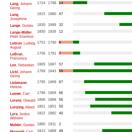
1724
1798
14
Lang
, Johann
Georg
1815
1880
47
Lang
,
Josephine
1830
1889
32
Lange
, Gustav
1850
1926
12
Lange-Müller
,
Peter Erasmus
1752
1790
6
Lebrun
, Ludwig
August
1756
1791
7
LeBrun
,
Francesca
1805
1887
57
Lee
, Sebastian
1769
1843
59
Lickl
, Johann
Georg
1795
1869
67
Liebmann
,
Helene
1796
1869
66
Loewe
, Carl
1806
1889
56
Lorenz
, Oswald
1801
1851
50
Lortzing
, Albert
1822
1882
40
Lyra
, Justus
Wilhelm
1860
1911
2
Mahler
, Gustav
1813
1889
49
Mangold
, Carl