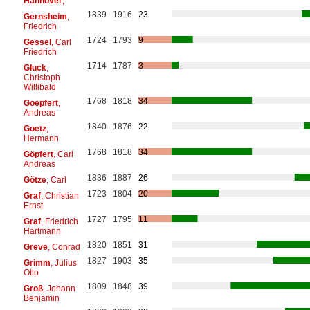
Hannover
,
1839
1916
23
Gernsheim
,
Friedrich
1724
1793
9
Gessel
, Carl
Friedrich
1714
1787
3
Gluck
,
Christoph
Willibald
1768
1818
34
Goepfert
,
Andreas
1840
1876
22
Goetz
,
Hermann
1768
1818
34
Göpfert
, Carl
Andreas
1836
1887
26
Götze
, Carl
1723
1804
20
Graf
, Christian
Ernst
1727
1795
11
Graf
, Friedrich
Hartmann
1820
1851
31
Greve
, Conrad
1827
1903
35
Grimm
, Julius
Otto
1809
1848
39
Groß
, Johann
Benjamin