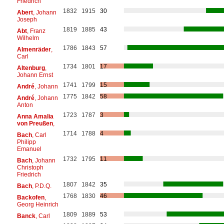
Friedrich
1832
1915
30
Abert
, Johann
Joseph
1819
1885
43
Abt
, Franz
Wilhelm
1786
1843
57
Almenräder
,
Carl
1734
1801
17
Altenburg
,
Johann Ernst
1741
1799
15
André
, Johann
1775
1842
58
André
, Johann
Anton
1723
1787
3
Anna Amalia
von Preußen
,
1714
1788
4
Bach
, Carl
Philipp
Emanuel
1732
1795
11
Bach
, Johann
Christoph
Friedrich
1807
1842
35
Bach
, P.D.Q.
1768
1830
46
Backofen
,
Georg Heinrich
1809
1889
53
Banck
, Carl