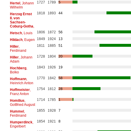
1727
1789
5
Hertel
, Johann
Wilhelm
1818
1893
44
Herzog Ernst
II. von
Sachsen-
Coburg-Gotha
,
1806
1872
56
Hetsch
, Louis
1849
1924
13
Hildach
, Eugen
1811
1885
51
Hiller
,
Ferdinand
1728
1804
20
Hiller
, Johann
Adam
1843
1926
19
Hochberg
,
Bolko
1770
1842
58
Hoffmann
,
Heinrich Anton
1754
1812
28
Hoffmeister
,
Franz Anton
1714
1785
1
Homilius
,
Gottfried August
1855
1928
7
Hummel
,
Ferdinand
1854
1921
8
Humperdinck
,
Engelbert