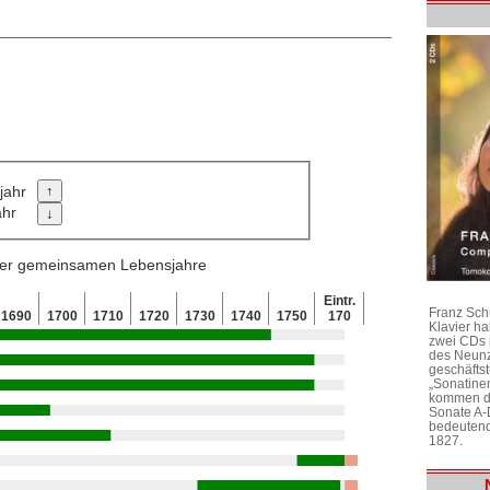
jahr
ahr
 der gemeinsamen Lebensjahre
Eintr.
Franz Sch
1690
1700
1710
1720
1730
1740
1750
170
Klavier h
zwei CDs 
des Neunz
geschäftst
„Sonatine
kommen di
Sonate A-
bedeutend
1827.