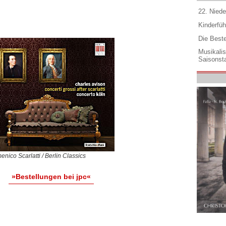
22. Niede
Kinderfüh
Die Best
Musikali
Saisonsta
nico Scarlatti / Berlin Classics
»Bestellungen bei jpc«