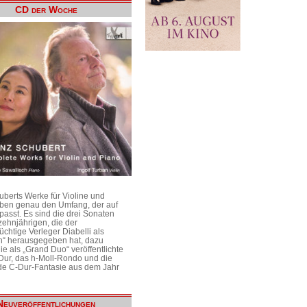
CD der Woche
uberts Werke für Violine und
aben genau den Umfang, der auf
passt. Es sind die drei Sonaten
ehnjährigen, die der
üchtige Verleger Diabelli als
n“ herausgegeben hat, dazu
e als „Grand Duo“ veröffentlichte
Dur, das h-Moll-Rondo und die
e C-Dur-Fantasie aus dem Jahr
Neuveröffentlichungen