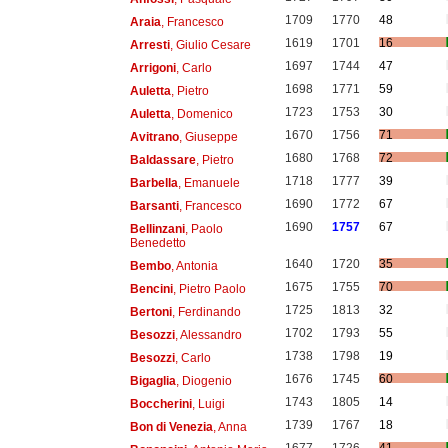
1709
1770
48
Araia
, Francesco
1619
1701
16
Arresti
, Giulio Cesare
1697
1744
47
Arrigoni
, Carlo
1698
1771
59
Auletta
, Pietro
1723
1753
30
Auletta
, Domenico
1670
1756
71
Avitrano
, Giuseppe
1680
1768
72
Baldassare
, Pietro
1718
1777
39
Barbella
, Emanuele
1690
1772
67
Barsanti
, Francesco
1690
1757
67
Bellinzani
, Paolo
Benedetto
1640
1720
35
Bembo
, Antonia
1675
1755
70
Bencini
, Pietro Paolo
1725
1813
32
Bertoni
, Ferdinando
1702
1793
55
Besozzi
, Alessandro
1738
1798
19
Besozzi
, Carlo
1676
1745
60
Bigaglia
, Diogenio
1743
1805
14
Boccherini
, Luigi
1739
1767
18
Bon di Venezia
, Anna
1677
1726
41