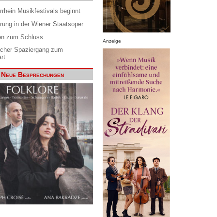
rrhein Musikfestivals beginnt
rung in der Wiener Staatsoper
en zum Schluss
Anzeige
scher Spaziergang zum
rt
Neue Besprechungen