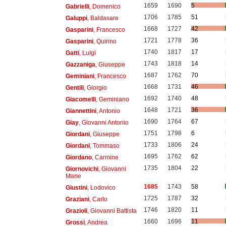
1659
1690
5
Gabrielli
, Domenico
1706
1785
51
Galuppi
, Baldasare
1668
1727
42
Gasparini
, Francesco
1721
1778
36
Gasparini
, Quirino
1740
1817
17
Gatti
, Luigi
1743
1818
14
Gazzaniga
, Giuseppe
1687
1762
70
Geminiani
, Francesco
1668
1731
46
Gentili
, Giorgio
1692
1740
48
Giacomelli
, Geminiano
1648
1721
36
Giannettini
, Antonio
1690
1764
67
Giay
, Giovanni Antonio
1751
1798
6
Giordani
, Giuseppe
1733
1806
24
Giordani
, Tommaso
1695
1762
62
Giordano
, Carmine
1735
1804
22
Giornovichi
, Giovanni
Mane
1685
1743
58
Giustini
, Lodovico
1725
1787
32
Graziani
, Carlo
1746
1820
11
Grazioli
, Giovanni Battista
1660
1696
11
Grossi
, Andrea