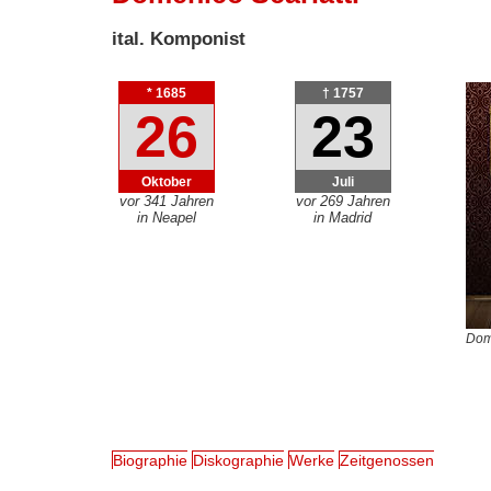
ital. Komponist
* 1685
† 1757
26
23
Oktober
Juli
vor 341 Jahren
vor 269 Jahren
in Neapel
in Madrid
Dome
Biographie
Diskographie
Werke
Zeitgenossen