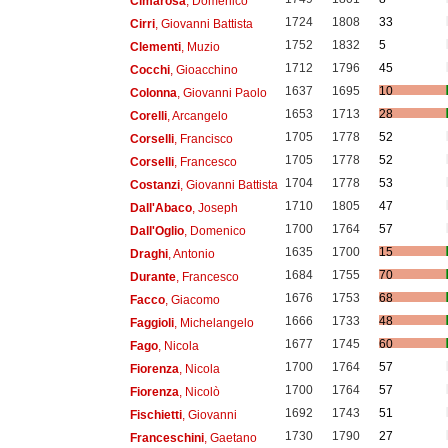
Cimarosa
, Domenico
1724
1808
33
Cirri
, Giovanni Battista
1752
1832
5
Clementi
, Muzio
1712
1796
45
Cocchi
, Gioacchino
1637
1695
10
Colonna
, Giovanni Paolo
1653
1713
28
Corelli
, Arcangelo
1705
1778
52
Corselli
, Francisco
1705
1778
52
Corselli
, Francesco
1704
1778
53
Costanzi
, Giovanni Battista
1710
1805
47
Dall'Abaco
, Joseph
1700
1764
57
Dall'Oglio
, Domenico
1635
1700
15
Draghi
, Antonio
1684
1755
70
Durante
, Francesco
1676
1753
68
Facco
, Giacomo
1666
1733
48
Faggioli
, Michelangelo
1677
1745
60
Fago
, Nicola
1700
1764
57
Fiorenza
, Nicola
1700
1764
57
Fiorenza
, Nicolò
1692
1743
51
Fischietti
, Giovanni
1730
1790
27
Franceschini
, Gaetano