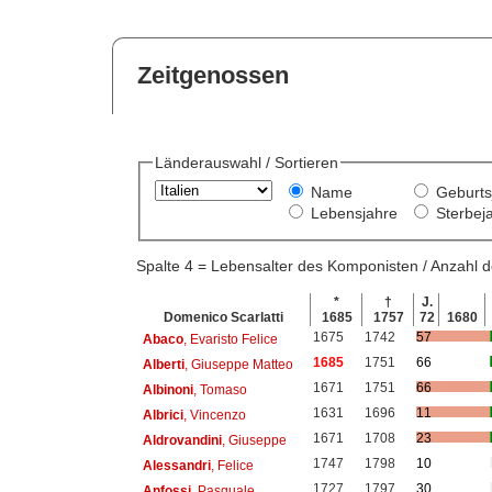
Zeitgenossen
Länderauswahl / Sortieren
Name
Geburts
Lebensjahre
Sterbej
Spalte 4 = Lebensalter des Komponisten / Anzahl
*
†
J.
Domenico Scarlatti
1685
1757
72
1680
1675
1742
57
Abaco
, Evaristo Felice
1685
1751
66
Alberti
, Giuseppe Matteo
1671
1751
66
Albinoni
, Tomaso
1631
1696
11
Albrici
, Vincenzo
1671
1708
23
Aldrovandini
, Giuseppe
1747
1798
10
Alessandri
, Felice
1727
1797
30
Anfossi
, Pasquale