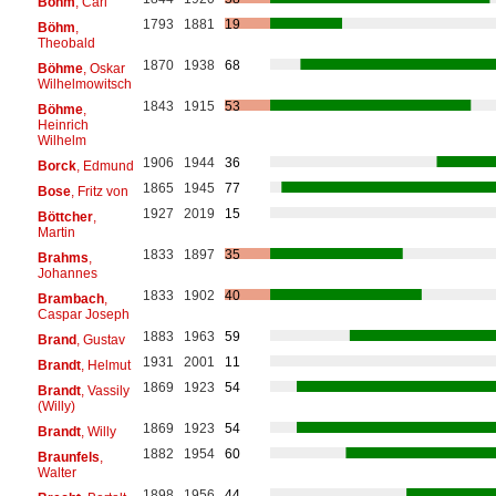
Bohm
, Carl
1793
1881
19
Böhm
,
Theobald
1870
1938
68
Böhme
, Oskar
Wilhelmowitsch
1843
1915
53
Böhme
,
Heinrich
Wilhelm
1906
1944
36
Borck
, Edmund
1865
1945
77
Bose
, Fritz von
1927
2019
15
Böttcher
,
Martin
1833
1897
35
Brahms
,
Johannes
1833
1902
40
Brambach
,
Caspar Joseph
1883
1963
59
Brand
, Gustav
1931
2001
11
Brandt
, Helmut
1869
1923
54
Brandt
, Vassily
(Willy)
1869
1923
54
Brandt
, Willy
1882
1954
60
Braunfels
,
Walter
1898
1956
44