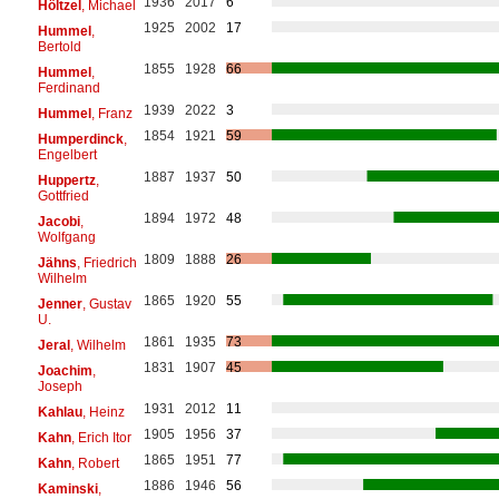
1936
2017
6
Höltzel
, Michael
1925
2002
17
Hummel
,
Bertold
1855
1928
66
Hummel
,
Ferdinand
1939
2022
3
Hummel
, Franz
1854
1921
59
Humperdinck
,
Engelbert
1887
1937
50
Huppertz
,
Gottfried
1894
1972
48
Jacobi
,
Wolfgang
1809
1888
26
Jähns
, Friedrich
Wilhelm
1865
1920
55
Jenner
, Gustav
U.
1861
1935
73
Jeral
, Wilhelm
1831
1907
45
Joachim
,
Joseph
1931
2012
11
Kahlau
, Heinz
1905
1956
37
Kahn
, Erich Itor
1865
1951
77
Kahn
, Robert
1886
1946
56
Kaminski
,