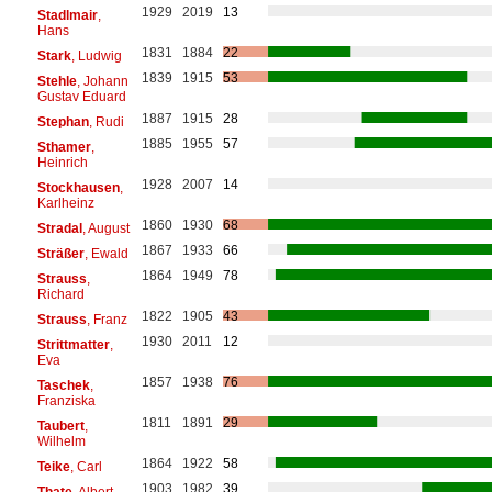
1929
2019
13
Stadlmair
,
Hans
1831
1884
22
Stark
, Ludwig
1839
1915
53
Stehle
, Johann
Gustav Eduard
1887
1915
28
Stephan
, Rudi
1885
1955
57
Sthamer
,
Heinrich
1928
2007
14
Stockhausen
,
Karlheinz
1860
1930
68
Stradal
, August
1867
1933
66
Sträßer
, Ewald
1864
1949
78
Strauss
,
Richard
1822
1905
43
Strauss
, Franz
1930
2011
12
Strittmatter
,
Eva
1857
1938
76
Taschek
,
Franziska
1811
1891
29
Taubert
,
Wilhelm
1864
1922
58
Teike
, Carl
1903
1982
39
Thate
, Albert