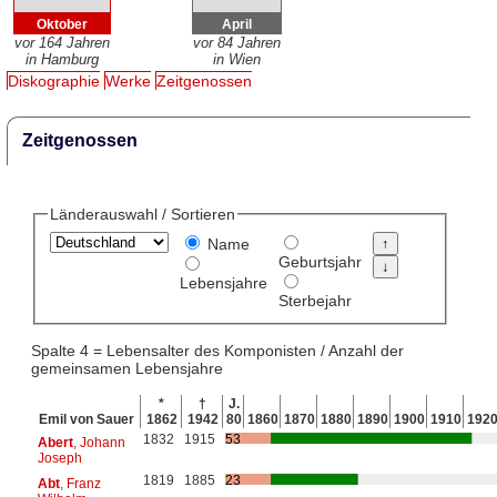
Oktober
April
vor 164 Jahren
vor 84 Jahren
in Hamburg
in Wien
Diskographie
Werke
Zeitgenossen
Zeitgenossen
Länderauswahl / Sortieren
Name
Geburtsjahr
Lebensjahre
Sterbejahr
Spalte 4 = Lebensalter des Komponisten / Anzahl der
gemeinsamen Lebensjahre
*
†
J.
Emil von Sauer
1862
1942
80
1860
1870
1880
1890
1900
1910
192
1832
1915
53
Abert
, Johann
Joseph
1819
1885
23
Abt
, Franz