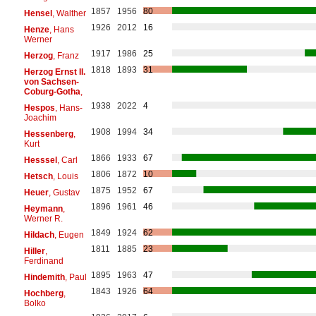
1857
1956
80
Hensel
, Walther
1926
2012
16
Henze
, Hans
Werner
1917
1986
25
Herzog
, Franz
1818
1893
31
Herzog Ernst II.
von Sachsen-
Coburg-Gotha
,
1938
2022
4
Hespos
, Hans-
Joachim
1908
1994
34
Hessenberg
,
Kurt
1866
1933
67
Hesssel
, Carl
1806
1872
10
Hetsch
, Louis
1875
1952
67
Heuer
, Gustav
1896
1961
46
Heymann
,
Werner R.
1849
1924
62
Hildach
, Eugen
1811
1885
23
Hiller
,
Ferdinand
1895
1963
47
Hindemith
, Paul
1843
1926
64
Hochberg
,
Bolko