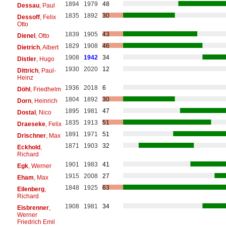
1894
1979
48
Dessau
, Paul
1835
1892
30
Dessoff
, Felix
Otto
1839
1905
43
Dienel
, Otto
1829
1908
46
Dietrich
, Albert
1908
1942
34
Distler
, Hugo
1930
2020
12
Dittrich
, Paul-
Heinz
1936
2018
6
Döhl
, Friedhelm
1804
1892
30
Dorn
, Heinrich
1895
1981
47
Dostal
, Nico
1835
1913
51
Draeseke
, Felix
1891
1971
51
Drischner
, Max
1871
1903
32
Eckhold
,
Richard
1901
1983
41
Egk
, Werner
1915
2008
27
Eham
, Max
1848
1925
63
Eilenberg
,
Richard
1908
1981
34
Eisbrenner
,
Werner
Friedrich Emil