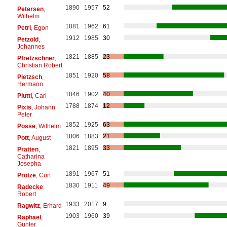
1890
1957
52
Petersen
,
Wilhelm
1881
1962
61
Petri
, Egon
1912
1985
30
Petzold
,
Johannes
1821
1885
23
Pfretzschner
,
Christian Robert
1851
1920
58
Pietzsch
,
Hermann
1846
1902
40
Piutti
, Carl
1788
1874
12
Pixis
, Johann
Peter
1852
1925
63
Posse
, Wilhelm
1806
1883
21
Pott
, August
1821
1895
33
Pratten
,
Catharina
Josepha
1891
1967
51
Protze
, Curt
1830
1911
49
Radecke
,
Robert
1933
2017
9
Ragwitz
, Erhard
1903
1960
39
Raphael
,
Günter