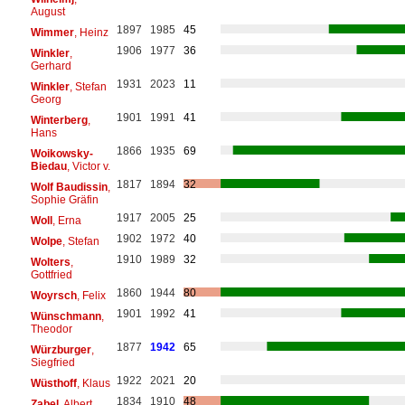
August
1897
1985
45
Wimmer
, Heinz
1906
1977
36
Winkler
,
Gerhard
1931
2023
11
Winkler
, Stefan
Georg
1901
1991
41
Winterberg
,
Hans
1866
1935
69
Woikowsky-
Biedau
, Victor v.
1817
1894
32
Wolf Baudissin
,
Sophie Gräfin
1917
2005
25
Woll
, Erna
1902
1972
40
Wolpe
, Stefan
1910
1989
32
Wolters
,
Gottfried
1860
1944
80
Woyrsch
, Felix
1901
1992
41
Wünschmann
,
Theodor
1877
1942
65
Würzburger
,
Siegfried
1922
2021
20
Wüsthoff
, Klaus
1834
1910
48
Zabel
, Albert