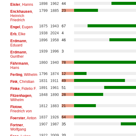
1898
1962
44
Eisler
, Hanns
1799
1885
23
Enckhausen
,
Heinrich
Friedrich
1875
1943
67
Engel
, Eugen
1938
2024
4
Erb
, Elke
1896
1958
46
Erdmann
,
Eduard
1939
1996
3
Erdmann
,
Gunther
1860
1940
78
Fährmann
,
Hans
1796
1874
12
Ferling
, Wilhelm
1831
1911
49
Fink
, Christian
1891
1961
51
Finke
, Fidelio F.
1848
1890
28
Fitzenhagen
,
Wilhelm
1812
1883
21
Flotow
,
Friedrich von
1837
1926
64
Foerster
, Anton
1907
1987
35
Fortner
,
Wolfgang
1922
2009
20