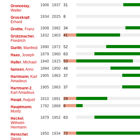
1906
1937
31
Gronostay
,
Walter
1934
2025
8
Grosskopf
,
Erhard
1908
1982
34
Grothe
, Franz
1832
1903
41
Grützmacher
,
Friedrich
1890
1972
52
Gurlitt
, Manfred
1879
1960
63
Haas
, Joseph
1840
1915
53
Haller
, Michael
1894
1950
48
hansen
, Arno
1905
1963
37
Hartmann
, Karl
Amadeus
1905
1963
37
Hartmann 2
,
Karl Amadeus
1810
1891
29
Haupt
, August
1792
1868
6
Hauptmann
,
Moritz
1879
1952
63
Heckel
,
Wilhelm
Hermann
1850
1934
72
Henschel
,
Georg