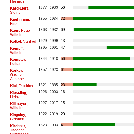
Heinrich
1877
1933
56
Karg-Elert
,
Sigfrid
1855
1934
72
Kauffmann
,
Fritz
1863
1932
69
Kaun
, Hugo
Wilhelm
1929
1999
13
Kelkel
, Manfred
1895
1991
47
Kempff
,
Wilhelm
1844
1918
56
Kempter
,
Lothar
1857
1923
61
Kerker
,
Gustave
Adolphe
1821
1885
23
Kiel
, Friedrich
1926
2003
16
Kiessling
,
Heinz
1927
2017
15
Killmayer
,
Wilhelm
1922
2019
20
Kingsley
,
Gershon
1823
1903
41
Kirchner
,
Theodor