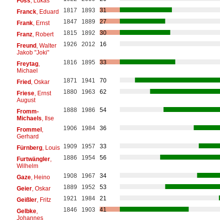
Foss
, Lukas
1817
1893
31
Franck
, Eduard
1847
1889
27
Frank
, Ernst
1815
1892
30
Franz
, Robert
1926
2012
16
Freund
, Walter
Jakob "Joki"
1816
1895
33
Freytag
,
Michael
1871
1941
70
Fried
, Oskar
1880
1963
62
Friese
, Ernst
August
1888
1986
54
Fromm-
Michaels
, Ilse
1906
1984
36
Frommel
,
Gerhard
1909
1957
33
Fürnberg
, Louis
1886
1954
56
Furtwängler
,
Wilhelm
1908
1967
34
Gaze
, Heino
1889
1952
53
Geier
, Oskar
1921
1984
21
Geißler
, Fritz
1846
1903
41
Gelbke
,
Johannes