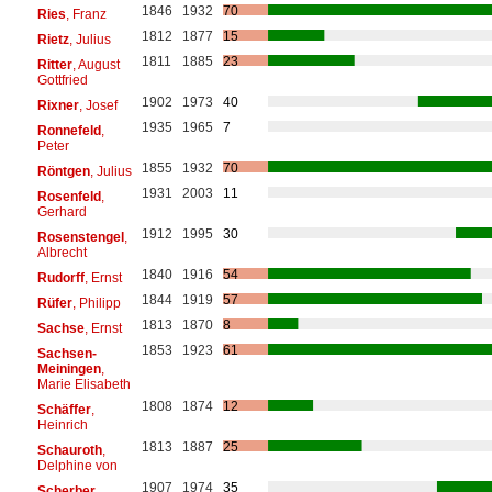
1846
1932
70
Ries
, Franz
1812
1877
15
Rietz
, Julius
1811
1885
23
Ritter
, August
Gottfried
1902
1973
40
Rixner
, Josef
1935
1965
7
Ronnefeld
,
Peter
1855
1932
70
Röntgen
, Julius
1931
2003
11
Rosenfeld
,
Gerhard
1912
1995
30
Rosenstengel
,
Albrecht
1840
1916
54
Rudorff
, Ernst
1844
1919
57
Rüfer
, Philipp
1813
1870
8
Sachse
, Ernst
1853
1923
61
Sachsen-
Meiningen
,
Marie Elisabeth
1808
1874
12
Schäffer
,
Heinrich
1813
1887
25
Schauroth
,
Delphine von
1907
1974
35
Scherber
,