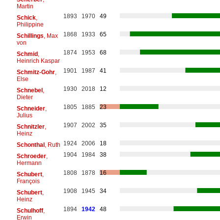
Martin
1893
1970
49
Schick
,
Philippine
1868
1933
65
Schillings
, Max
von
1874
1953
68
Schmid
,
Heinrich Kaspar
1901
1987
41
Schmitz-Gohr
,
Else
1930
2018
12
Schnebel
,
Dieter
1805
1885
23
Schneider
,
Julius
1907
2002
35
Schnitzler
,
Heinz
1924
2006
18
Schonthal
, Ruth
1904
1984
38
Schroeder
,
Hermann
1808
1878
16
Schubert
,
François
1908
1945
34
Schubert
,
Heinz
1894
1942
48
Schulhoff
,
Erwin