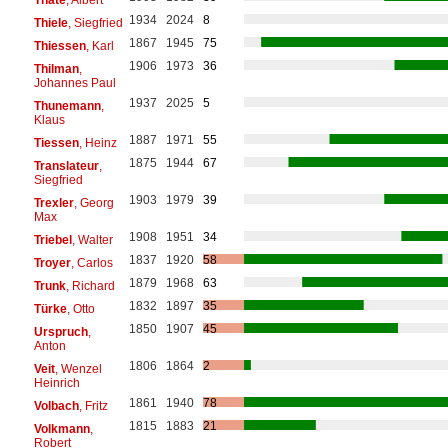
1934
2024
8
Thiele
, Siegfried
1867
1945
75
Thiessen
, Karl
1906
1973
36
Thilman
,
Johannes Paul
1937
2025
5
Thunemann
,
Klaus
1887
1971
55
Tiessen
, Heinz
1875
1944
67
Translateur
,
Siegfried
1903
1979
39
Trexler
, Georg
Max
1908
1951
34
Triebel
, Walter
1837
1920
58
Troyer
, Carlos
1879
1968
63
Trunk
, Richard
1832
1897
35
Türke
, Otto
1850
1907
45
Urspruch
,
Anton
1806
1864
2
Veit
, Wenzel
Heinrich
1861
1940
78
Volbach
, Fritz
1815
1883
21
Volkmann
,
Robert