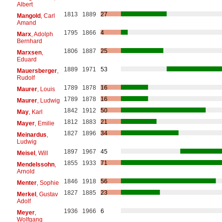
Albert
1813
1889
27
Mangold
, Carl
Amand
1795
1866
4
Marx
, Adolph
Bernhard
1806
1887
25
Marxsen
,
Eduard
1889
1971
53
Mauersberger
,
Rudolf
1789
1878
16
Maurer
, Louis
1789
1878
16
Maurer
, Ludwig
1842
1912
50
May
, Karl
1812
1883
21
Mayer
, Emilie
1827
1896
34
Meinardus
,
Ludwig
1897
1967
45
Meisel
, Will
1855
1933
71
Mendelssohn
,
Arnold
1846
1918
56
Menter
, Sophie
1827
1885
23
Merkel
, Gustav
Adolf
1936
1966
6
Meyer
,
Wolfgang