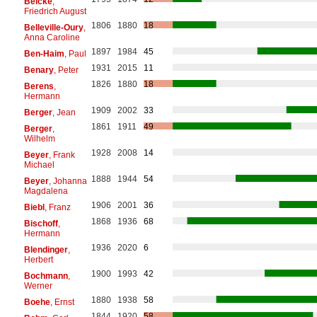
Belcke
,
Friedrich August
1806
1880
18
Belleville-Oury
,
Anna Caroline
1897
1984
45
Ben-Haim
, Paul
1931
2015
11
Benary
, Peter
1826
1880
18
Berens
,
Hermann
1909
2002
33
Berger
, Jean
1861
1911
49
Berger
,
Wilhelm
1928
2008
14
Beyer
, Frank
Michael
1888
1944
54
Beyer
, Johanna
Magdalena
1906
2001
36
Biebl
, Franz
1868
1936
68
Bischoff
,
Hermann
1936
2020
6
Blendinger
,
Herbert
1900
1993
42
Bochmann
,
Werner
1880
1938
58
Boehe
, Ernst
1844
1920
58