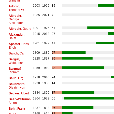
Wilhelm
1903
1969
39
Adorno
,
Theodor W.
1935
2021
7
Albrecht
,
George
Alexander
1891
1976
51
Albrecht
, Georg
1915
2012
27
Alexander
,
Haim
1901
1972
41
Apostel
, Hans
Erich
1809
1889
27
Banck
, Carl
1828
1897
35
Bargiel
,
Woldemar
1859
1910
48
Bartmuß
,
Richard
1918
2010
24
Baur
, Jürg
1928
1980
14
Bausznern
,
Dietrich von
1834
1899
37
Becker
, Albert
1864
1929
65
Beer-Walbrunn
,
Anton
1837
1898
36
Behr
, Franz
1795
1874
12