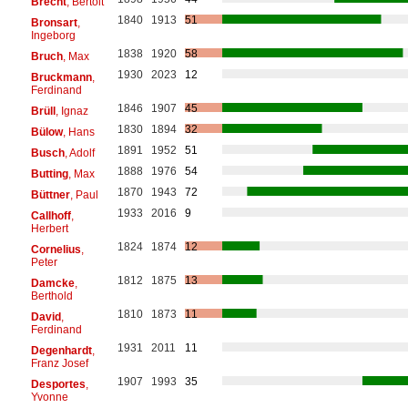
Brecht
, Bertolt
1840
1913
51
Bronsart
,
Ingeborg
1838
1920
58
Bruch
, Max
1930
2023
12
Bruckmann
,
Ferdinand
1846
1907
45
Brüll
, Ignaz
1830
1894
32
Bülow
, Hans
1891
1952
51
Busch
, Adolf
1888
1976
54
Butting
, Max
1870
1943
72
Büttner
, Paul
1933
2016
9
Callhoff
,
Herbert
1824
1874
12
Cornelius
,
Peter
1812
1875
13
Damcke
,
Berthold
1810
1873
11
David
,
Ferdinand
1931
2011
11
Degenhardt
,
Franz Josef
1907
1993
35
Desportes
,
Yvonne