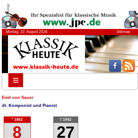
Anzeige
Montag, 10. August 2026
Sitemap
≡
≡
Emil von Sauer
dt. Komponist und Pianist
* 1862
† 1942
8
27