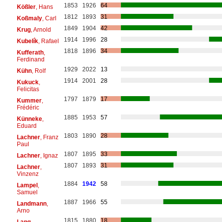
1853
1926
64
Kößler
, Hans
1812
1893
31
Koßmaly
, Carl
1849
1904
42
Krug
, Arnold
1914
1996
28
Kubelík
, Rafael
1818
1896
34
Kufferath
,
Ferdinand
1929
2022
13
Kühn
, Rolf
1914
2001
28
Kukuck
,
Felicitas
1797
1879
17
Kummer
,
Frédéric
1885
1953
57
Künneke
,
Eduard
1803
1890
28
Lachner
, Franz
Paul
1807
1895
33
Lachner
, Ignaz
1807
1893
31
Lachner
,
Vinzenz
1884
1942
58
Lampel
,
Samuel
1887
1966
55
Landmann
,
Arno
1815
1880
18
Lang
,