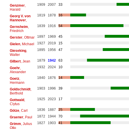
1909
2007
33
Genzmer
,
Harald
1819
1878
16
Georg V. von
Hannover
,
1839
1916
54
Gernsheim
,
Friedrich
1897
1969
45
Gerster
, Ottmar
1927
2019
15
Gielen
, Michael
1895
1956
47
Gieseking
,
Walter
1879
1942
63
Gilbert
, Jean
1932
2024
10
Goehr
,
Alexander
1840
1876
14
Goetz
,
Hermann
1903
1996
39
Goldschmidt
,
Berthold
1925
2023
17
Gottwald
,
Clytus
1836
1887
25
Götze
, Carl
1872
1944
70
Graener
, Paul
1827
1903
41
Grimm
, Julius
Otto