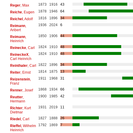
1873
1916
43
Reger
, Max
1878
1946
64
Reiche
, Eugen
1816
1896
34
Reichel
, Adolf
1936
2024
6
Reimann
,
Aribert
1850
1906
44
Reimann
,
Heinrich
1824
1910
48
Reinecke
, Carl
1824
1910
48
ReineckeX
,
Carl Heinrich
1822
1896
34
Reinthaler
, Carl
1814
1875
13
Reiter
, Ernst
1911
1968
31
Reizenstein
,
Franz
1868
1934
66
Renner
, Josef
1900
1985
42
Reutter
,
Hermann
1931
2019
11
Richter
, Kurt
Dietmar
1827
1888
26
Riedel
, Carl
1792
1869
7
Rieffel
, Wilhelm
Heinrich