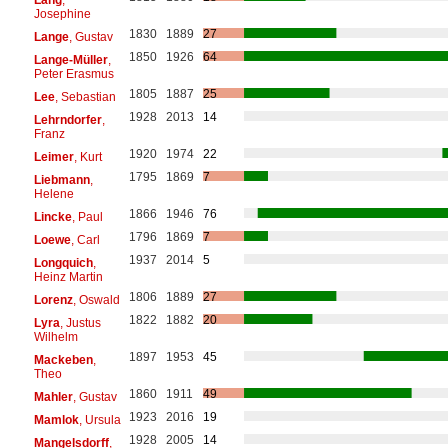
Josephine
1830
1889
27
Lange
, Gustav
1850
1926
64
Lange-Müller
,
Peter Erasmus
1805
1887
25
Lee
, Sebastian
1928
2013
14
Lehrndorfer
,
Franz
1920
1974
22
Leimer
, Kurt
1795
1869
7
Liebmann
,
Helene
1866
1946
76
Lincke
, Paul
1796
1869
7
Loewe
, Carl
1937
2014
5
Longquich
,
Heinz Martin
1806
1889
27
Lorenz
, Oswald
1822
1882
20
Lyra
, Justus
Wilhelm
1897
1953
45
Mackeben
,
Theo
1860
1911
49
Mahler
, Gustav
1923
2016
19
Mamlok
, Ursula
1928
2005
14
Mangelsdorff
,