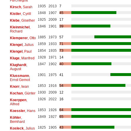
Fürchtegott
1935
2013
7
Kirsch
, Sarah
1848
1907
45
Kistler
, Cyrill
1925
2009
17
Klebe
, Giselher
1846
1901
39
Kleinmichel
,
Richard
1885
1973
57
Klemperer
, Otto
1859
1933
71
Klengel
, Julius
1854
1935
73
Klengel
, Paul
1928
1971
14
Kluge
, Manfred
1847
1902
40
Klughardt
,
August
1901
1975
41
Klussmann
,
Ernst Gernot
1853
1916
54
Knorr
, Iwan
1930
2009
12
Kochan
, Günter
1926
2022
16
Koerppen
,
Alfred
1853
1926
64
Koessler
, Hans
1849
1927
65
Köhler
,
Bernhard
1825
1905
43
Kosleck
, Julius