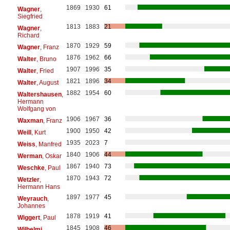
1869
1930
61
Wagner
,
Siegfried
1813
1883
21
Wagner
,
Richard
1870
1929
59
Wagner
, Franz
1876
1962
66
Walter
, Bruno
1907
1996
35
Walter
, Fried
1821
1896
34
Walter
, August
1882
1954
60
Waltershausen
,
Hermann
Wolfgang von
1906
1967
36
Waxman
, Franz
1900
1950
42
Weill
, Kurt
1935
2023
7
Weiss
, Manfred
1840
1906
44
Werman
, Oskar
1867
1940
73
Weschke
, Paul
1870
1943
72
Wetzler
,
Hermann Hans
1897
1977
45
Weyrauch
,
Johannes
1878
1919
41
Wiggert
, Paul
1845
1908
46
Wilhelmj
,