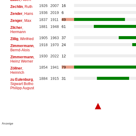
1926
2007
16
Zechlin
, Ruth
1936
2019
6
Zender
, Hans
1837
1911
49
Zenger
, Max
1881
1948
61
Zilcher
,
Hermann
1905
1963
37
Zillig
, Winfried
1918
1970
24
Zimmermann
,
Bernd-Alois
1930
2022
12
Zimmermann
,
Heinz Werner
1854
1941
79
Zöllner
,
Heinrich
1884
1915
31
zu Eulenburg
,
Sigwart Botho
Philipp August
▲
Anzeige