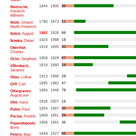
1844
1900
38
Nietzsche
,
Friedrich
Wilhelm
1780
1873
11
Nisle
, Johann
Martin Friedrich
1862
1928
66
Nölck
, August
1924
1998
18
Nowka
, Dieter
1819
1895
33
Oberthür
,
Charles
1858
1929
67
Ochs
, Siegfried
1819
1880
18
Offenbach
,
Jacques
1913
1990
29
Olias
, Lothar
1895
1982
47
Orff
, Carl
1864
1946
78
Othegraven
,
August von
1926
2007
16
Otte
, Hans
1854
1897
35
Pabst
, Paul
1809
1891
29
Pacius
, Fredrik
1906
1991
36
Papandopoulo
,
Boris
1849
1927
65
Peters
, Max