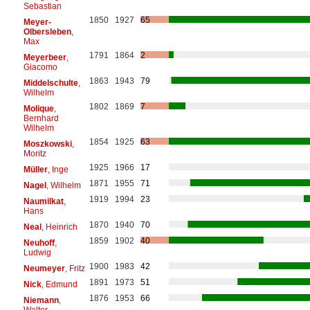
Sebastian
1850
1927
65
Meyer-
Olbersleben
,
Max
1791
1864
2
Meyerbeer
,
Giacomo
1863
1943
79
Middelschulte
,
Wilhelm
1802
1869
7
Molique
,
Bernhard
Wilhelm
1854
1925
63
Moszkowski
,
Moritz
1925
1966
17
Müller
, Inge
1871
1955
71
Nagel
, Wilhelm
1919
1994
23
Naumilkat
,
Hans
1870
1940
70
Neal
, Heinrich
1859
1902
40
Neuhoff
,
Ludwig
1900
1983
42
Neumeyer
, Fritz
1891
1973
51
Nick
, Edmund
1876
1953
66
Niemann
,
Walter