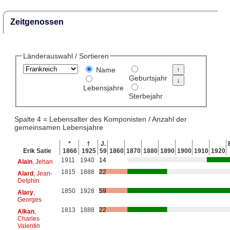
Zeitgenossen
Länderauswahl / Sortieren
Name
Geburtsjahr
Lebensjahre
Sterbejahr
Spalte 4 = Lebensalter des Komponisten / Anzahl der
gemeinsamen Lebensjahre
*
†
J.
Erik Satie
1866
1925
59
1860
1870
1880
1890
1900
1910
1920
1911
1940
14
Alain
, Jehan
1815
1888
22
Alard
, Jean-
Delphin
1850
1928
59
Alary
,
Georges
1813
1888
22
Alkan
,
Charles
Valentin