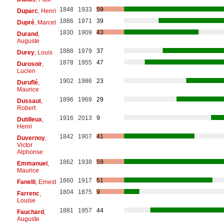
1848
1933
59
Duparc
, Henri
1886
1971
39
Dupré
, Marcel
1830
1909
43
Durand
,
Auguste
1888
1979
37
Durey
, Louis
1878
1955
47
Durosoir
,
Lucien
1902
1986
23
Duruflé
,
Maurice
1896
1969
29
Dussaut
,
Robert
1916
2013
9
Dutilleux
,
Henri
1842
1907
41
Duvernoy
,
Victor
Alphonse
1862
1938
59
Emmanuel
,
Maurice
1860
1917
51
Fanelli
, Ernest
1804
1875
9
Farrenc
,
Louise
1881
1957
44
Fauchard
,
Auguste