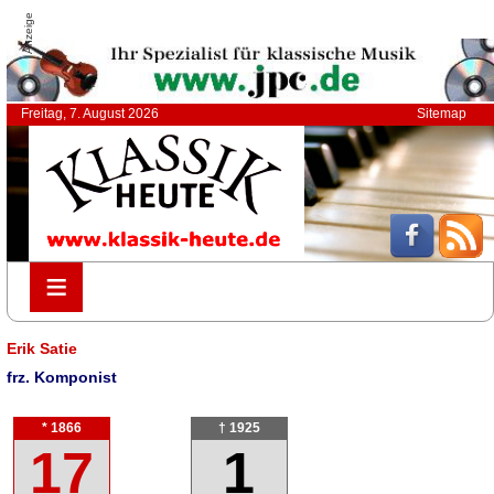
Anzeige
Freitag, 7. August 2026
Sitemap
≡
≡
Erik Satie
frz. Komponist
* 1866
† 1925
17
1