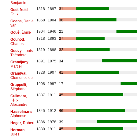
Benjamin
1818
1897
31
Godefroid
,
Felix
1858
1904
38
Goens
, Daniël
van
1904
1946
21
Goué
, Émile
1818
1893
27
Gounod
,
Charles
1819
1898
32
Gouvy
, Louis
Théodore
1891
1975
34
Grandjany
,
Marcel
1828
1907
41
Grandval
,
Clémence de
1908
1997
17
Grappelli
,
Stéphane
1837
1911
45
Guilmant
,
Félix
Alexandre
1845
1912
46
Hasselmans
,
Alphonse
1886
1978
39
Heger
, Robert
1830
1911
45
Herman
,
Jules