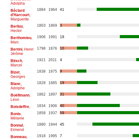
Adolpha
1884
1964
41
Béclard
d'Harcourt
,
Marguerite
1803
1869
3
Berlioz
,
Hector
1906
1991
19
Berthomieu
,
Marc
1798
1876
10
Bertini
, Henri
Jérôme
1921
2011
4
Bitsch
,
Marcel
1838
1875
9
Bizet
,
Georges
1828
1885
19
Blanc
,
Adolphe
1862
1897
31
Boëllmann
,
Léon
1834
1906
40
Boisdeffre
,
1858
1937
59
Bonis
,
Mélanie
1880
1944
45
Bonnal
,
Ermend
1918
1995
7
Bonneau
,