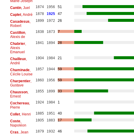
Marie-Joseph
1874
1956
51
Cantin
, Juel
1878
1925
47
Caplet
, André
1899
1972
26
Casadesus
,
Robert
1838
1873
7
Castillon
,
Alexis de
1841
1894
28
Chabrier
,
Alexis
Emanuel
1904
1984
21
Chailleux
,
André
1857
1944
59
Chaminade
,
Cécile Louise
1860
1956
59
Charpentier
,
Gustave
1855
1899
33
Chausson
,
Ernest
1924
1984
1
Cochereau
,
Pierre
1885
1951
40
Collet
, Henri
1805
1883
17
Coste
,
Napoléon
1879
1932
46
Cras
, Jean