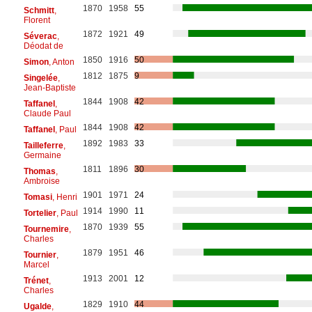
1870
1958
55
Schmitt
,
Florent
1872
1921
49
Séverac
,
Déodat de
1850
1916
50
Simon
, Anton
1812
1875
9
Singelée
,
Jean-Baptiste
1844
1908
42
Taffanel
,
Claude Paul
1844
1908
42
Taffanel
, Paul
1892
1983
33
Tailleferre
,
Germaine
1811
1896
30
Thomas
,
Ambroise
1901
1971
24
Tomasi
, Henri
1914
1990
11
Tortelier
, Paul
1870
1939
55
Tournemire
,
Charles
1879
1951
46
Tournier
,
Marcel
1913
2001
12
Trénet
,
Charles
1829
1910
44
Ugalde
,