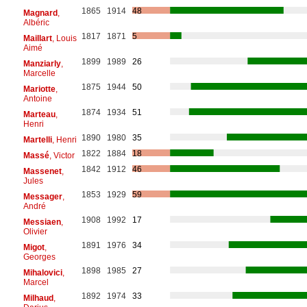
1865
1914
48
Magnard
,
Albéric
1817
1871
5
Maillart
, Louis
Aimé
1899
1989
26
Manziarly
,
Marcelle
1875
1944
50
Mariotte
,
Antoine
1874
1934
51
Marteau
,
Henri
1890
1980
35
Martelli
, Henri
1822
1884
18
Massé
, Victor
1842
1912
46
Massenet
,
Jules
1853
1929
59
Messager
,
André
1908
1992
17
Messiaen
,
Olivier
1891
1976
34
Migot
,
Georges
1898
1985
27
Mihalovici
,
Marcel
1892
1974
33
Milhaud
,