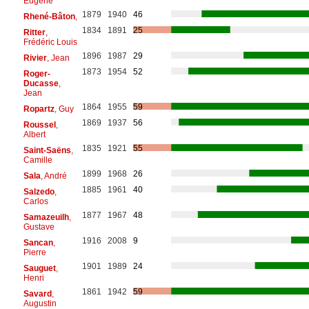
Eugène
1879
1940
46
Rhené-Bâton
,
1834
1891
25
Ritter
,
Frédéric Louis
1896
1987
29
Rivier
, Jean
1873
1954
52
Roger-
Ducasse
,
Jean
1864
1955
59
Ropartz
, Guy
1869
1937
56
Roussel
,
Albert
1835
1921
55
Saint-Saëns
,
Camille
1899
1968
26
Sala
, André
1885
1961
40
Salzedo
,
Carlos
1877
1967
48
Samazeuilh
,
Gustave
1916
2008
9
Sancan
,
Pierre
1901
1989
24
Sauguet
,
Henri
1861
1942
59
Savard
,
Augustin