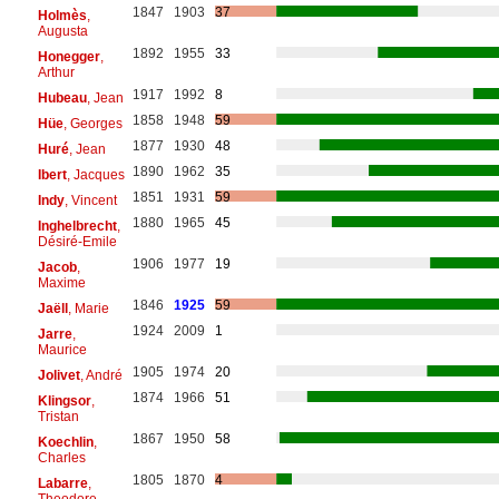
1847
1903
37
Holmès
,
Augusta
1892
1955
33
Honegger
,
Arthur
1917
1992
8
Hubeau
, Jean
1858
1948
59
Hüe
, Georges
1877
1930
48
Huré
, Jean
1890
1962
35
Ibert
, Jacques
1851
1931
59
Indy
, Vincent
1880
1965
45
Inghelbrecht
,
Désiré-Emile
1906
1977
19
Jacob
,
Maxime
1846
1925
59
Jaëll
, Marie
1924
2009
1
Jarre
,
Maurice
1905
1974
20
Jolivet
, André
1874
1966
51
Klingsor
,
Tristan
1867
1950
58
Koechlin
,
Charles
1805
1870
4
Labarre
,
Theodore