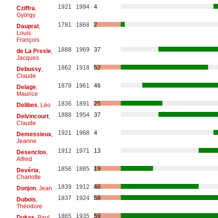
1921
1994
4
Cziffra
,
György
1781
1868
2
Dauprat
,
Louis
François
1888
1969
37
de La Presle
,
Jacques
1862
1918
52
Debussy
,
Claude
1879
1961
46
Delage
,
Maurice
1836
1891
25
Delibes
, Léo
1888
1954
37
Delvincourt
,
Claude
1921
1968
4
Demessieux
,
Jeanne
1912
1971
13
Desenclos
,
Alfred
1856
1885
19
Devéria
,
Charlotte
1839
1912
46
Donjon
, Jean
1837
1924
58
Dubois
,
Théodore
1865
1935
59
Dukas
, Paul