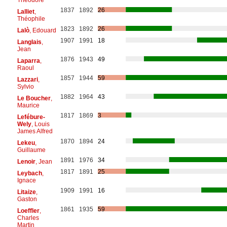
1837
1892
26
Lalliet
,
Théophile
1823
1892
26
Lalò
, Edouard
1907
1991
18
Langlais
,
Jean
1876
1943
49
Laparra
,
Raoul
1857
1944
59
Lazzari
,
Sylvio
1882
1964
43
Le Boucher
,
Maurice
1817
1869
3
Lefébure-
Wely
, Louis
James Alfred
1870
1894
24
Lekeu
,
Guillaume
1891
1976
34
Lenoir
, Jean
1817
1891
25
Leybach
,
Ignace
1909
1991
16
Litaize
,
Gaston
1861
1935
59
Loeffler
,
Charles
Martin