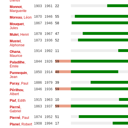
Darius
1903
1961
22
Monnot
,
Marguerite
1870
1946
55
Moreau
, Léon
1867
1946
58
Mouquet
,
Jules
1878
1967
47
Mulet
, Henri
1873
1936
52
Mustel
,
Alphonse
1914
1992
11
Ohana
,
Maurice
1844
1926
59
Paladilhe
,
Émile
1850
1914
48
Pannequin
,
Jean
1886
1979
39
Paray
, Paul
1846
1936
59
Périlhou
,
Albert
1915
1963
10
Piaf
, Edith
1863
1937
59
Pierné
,
Gabriel
1874
1952
51
Pierné
, Paul
1908
1994
17
Planel
, Robert