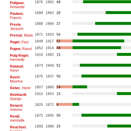
1876
1962
49
Polignac
,
Armande
1899
1963
26
Poulenc
,
Francis
1888
1969
37
Presle
,
Jacques
1871
1933
54
Prestat
, Marie
1848
1917
51
Puget
, Paul
1852
1914
48
Pugno
, Raoul
1910
1992
15
Puig-Roget
,
Henriette
1873
1949
52
Rabaud
,
Henri
1875
1937
50
Ravel
,
Maurice
1807
1880
14
Reber
, Henri
1910
1953
15
Reinhardt
,
Django
1825
1872
6
Renard
,
Antoine
1875
1956
50
Renié
,
Henriette
1900
1988
25
Reuchsel
,