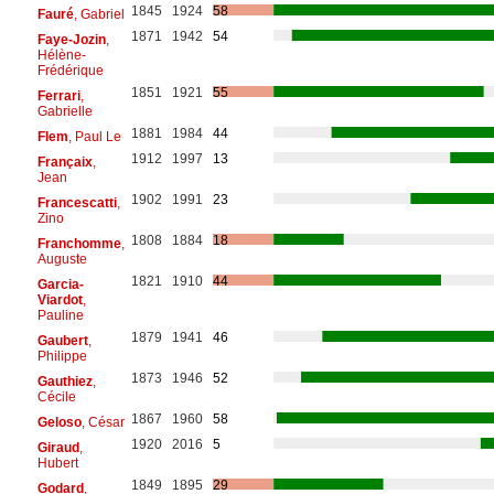
1845
1924
58
Fauré
, Gabriel
1871
1942
54
Faye-Jozin
,
Hélène-
Frédérique
1851
1921
55
Ferrari
,
Gabrielle
1881
1984
44
Flem
, Paul Le
1912
1997
13
Françaix
,
Jean
1902
1991
23
Francescatti
,
Zino
1808
1884
18
Franchomme
,
Auguste
1821
1910
44
Garcia-
Viardot
,
Pauline
1879
1941
46
Gaubert
,
Philippe
1873
1946
52
Gauthiez
,
Cécile
1867
1960
58
Geloso
, César
1920
2016
5
Giraud
,
Hubert
1849
1895
29
Godard
,