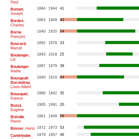
Paul
1884
1944
41
Bonnet
,
Joseph
1863
1909
43
Bordes
,
Charles
1840
1920
54
Borne
,
François
1892
1976
33
Boucard
,
Marcel
1893
1918
25
Boulanger
,
Lili
1887
1979
38
Boulanger
,
Nadia
1840
1910
44
Bourgault-
Ducoudray
,
Louis-Albert
1890
1942
35
Bousquet
,
Francis
1905
1991
20
Bozza
,
Eugène
1861
1949
59
Bréville
,
Pierre
1872
1973
53
Büsser
, Henri
1879
1957
46
Canteloube
,