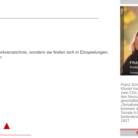
rkverzeichnis, sondern sie finden sich in Einspielungen,
n.
Franz Sch
Klavier h
zwei CDs 
des Neunz
geschäftst
„Sonatine
kommen di
Sonate A-
bedeutend
1827.
▲