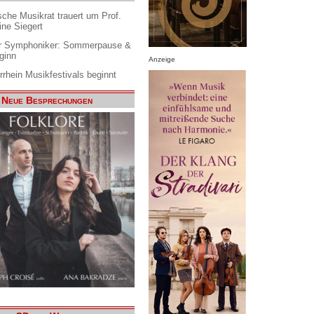
che Musikrat trauert um Prof.
ine Siegert
 Symphoniker: Sommerpause &
ginn
Anzeige
rrhein Musikfestivals beginnt
Neue Besprechungen