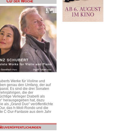
CD der Woche
uberts Werke für Violine und
aben genau den Umfang, der auf
passt. Es sind die drei Sonaten
ehnjährigen, die der
üchtige Verleger Diabelli als
n“ herausgegeben hat, dazu
e als „Grand Duo“ veröffentlichte
Dur, das h-Moll-Rondo und die
e C-Dur-Fantasie aus dem Jahr
Neuveröffentlichungen