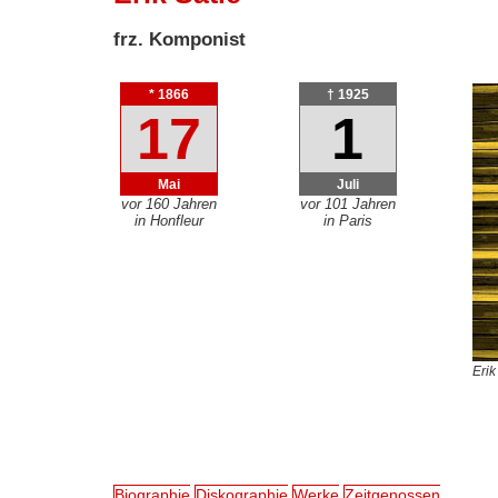
frz. Komponist
* 1866
† 1925
17
1
Mai
Juli
vor 160 Jahren
vor 101 Jahren
in Honfleur
in Paris
Erik
Biographie
Diskographie
Werke
Zeitgenossen