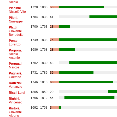
Nicola
1728
1800
50
Piccinni
,
Niccolò Vito
1784
1838
41
Pilotti
,
Giuseppe
1700
1763
13
Platti
,
Giovanni
Benedetto
1749
1838
75
Ponte
,
Lorenzo
1686
1768
18
Porpora
,
Nicola
Antonio
1762
1830
63
Portugal
,
Marcos
1731
1789
39
Pugnani
,
Gaetano
1746
1810
60
Rauzzini
,
Venanzio
1805
1859
20
Ricci
, Luigi
1756
1812
56
Righini
,
Vincenzo
1692
1753
3
Ristori
,
Giovanni
Alberto