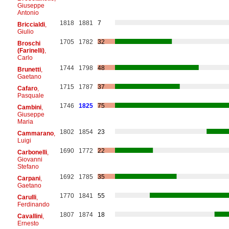
Giuseppe
Antonio
1818
1881
7
Briccialdi
,
Giulio
1705
1782
32
Broschi
(Farinelli)
,
Carlo
1744
1798
48
Brunetti
,
Gaetano
1715
1787
37
Cafaro
,
Pasquale
1746
1825
75
Cambini
,
Giuseppe
Maria
1802
1854
23
Cammarano
,
Luigi
1690
1772
22
Carbonelli
,
Giovanni
Stefano
1692
1785
35
Carpani
,
Gaetano
1770
1841
55
Carulli
,
Ferdinando
1807
1874
18
Cavallini
,
Ernesto