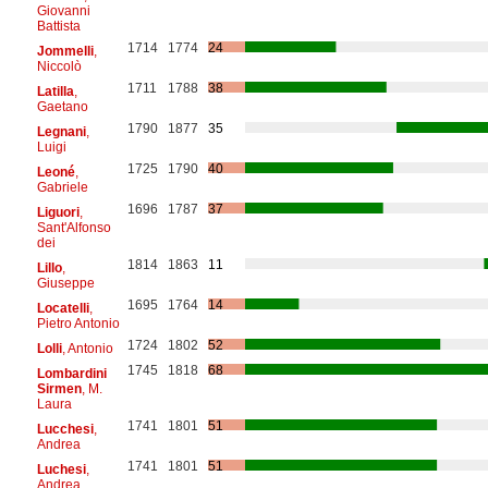
Giovanni
Battista
1714
1774
24
Jommelli
,
Niccolò
1711
1788
38
Latilla
,
Gaetano
1790
1877
35
Legnani
,
Luigi
1725
1790
40
Leoné
,
Gabriele
1696
1787
37
Liguori
,
Sant'Alfonso
dei
1814
1863
11
Lillo
,
Giuseppe
1695
1764
14
Locatelli
,
Pietro Antonio
1724
1802
52
Lolli
, Antonio
1745
1818
68
Lombardini
Sirmen
, M.
Laura
1741
1801
51
Lucchesi
,
Andrea
1741
1801
51
Luchesi
,
Andrea