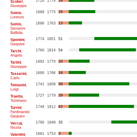
1720
1774
24
Scolari
,
Giuseppe
1688
1775
25
Somis
,
Lorenzo
1686
1763
13
Somis
,
Giovanni
Battista
1774
1851
51
Spontini
,
Gaspare
1760
1814
54
Tarchi
,
Angelo
1692
1770
20
Tartini
,
Giuseppe
1690
1766
16
Tessarini
,
Carlo
1741
1808
58
Tomasini
,
Luigi
1727
1779
29
Traetta
,
Tommaso
1749
1812
62
Turrini
,
Ferdinando
Gasparo
1790
1848
35
Vaccaj
,
Nicola
1681
1753
3
Valentini
,