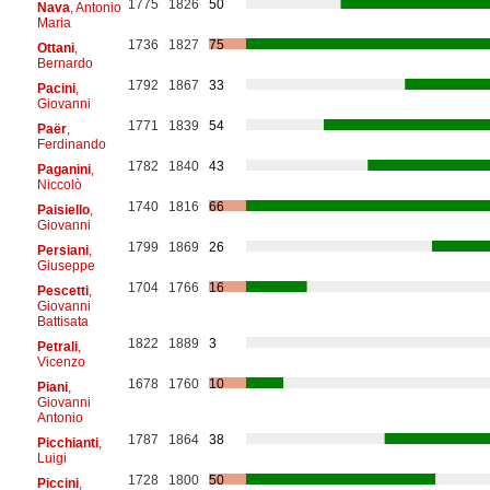
1775
1826
50
Nava
, Antonio
Maria
1736
1827
75
Ottani
,
Bernardo
1792
1867
33
Pacini
,
Giovanni
1771
1839
54
Paër
,
Ferdinando
1782
1840
43
Paganini
,
Niccolò
1740
1816
66
Paisiello
,
Giovanni
1799
1869
26
Persiani
,
Giuseppe
1704
1766
16
Pescetti
,
Giovanni
Battisata
1822
1889
3
Petrali
,
Vicenzo
1678
1760
10
Piani
,
Giovanni
Antonio
1787
1864
38
Picchianti
,
Luigi
1728
1800
50
Piccini
,