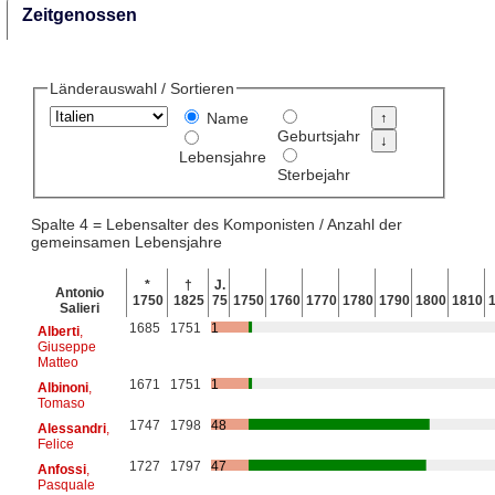
Zeitgenossen
Länderauswahl / Sortieren
Name
Geburtsjahr
Lebensjahre
Sterbejahr
Spalte 4 = Lebensalter des Komponisten / Anzahl der
gemeinsamen Lebensjahre
*
†
J.
Antonio
1750
1825
75
1750
1760
1770
1780
1790
1800
1810
Salieri
1685
1751
1
Alberti
,
Giuseppe
Matteo
1671
1751
1
Albinoni
,
Tomaso
1747
1798
48
Alessandri
,
Felice
1727
1797
47
Anfossi
,
Pasquale