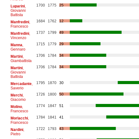
1700
1775
25
Luparini
,
Giovanni
Battista
1684
1762
12
Manfredini
,
Francesco
1737
1799
49
Manfredini
,
Vincenzo
1715
1779
29
Manna
,
Gennaro
1706
1784
34
Martini
,
Giambattista
1706
1784
34
Martini
,
Giovanni
Battista
1795
1870
30
Mercadante
,
Saverio
1726
1800
50
Merchi
,
Giacomo
1774
1847
51
Molino
,
Francesco
1784
1841
41
Morlacchi
,
Francesco
1722
1793
43
Nardini
,
Pietro