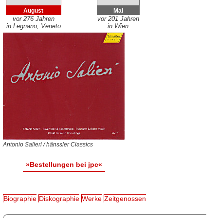
August
Mai
vor 276 Jahren
vor 201 Jahren
in Legnano, Veneto
in Wien
Antonio Salieri / hänssler Classics
»Bestellungen bei jpc«
Biographie
Diskographie
Werke
Zeitgenossen