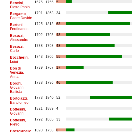
1675
1755
5
Bencini
,
Pietro Paolo
1791
1863
34
Bergamo
,
Padre Davide
1725
1813
63
Bertoni
,
Ferdinando
1702
1793
43
Besozzi
,
Alessandro
1738
1798
48
Besozzi
,
Carlo
1743
1805
55
Boccherini
,
Luigi
1739
1767
17
Bon di
Venezia
,
Anna
1738
1796
46
Borghi
,
Giovanni
Battista
1773
1840
52
Bortolazzi
,
Bartolomeo
1821
1889
4
Bottesini
,
Giovanni
1792
1865
33
Bottesini
,
Pietro
1690
1758
8
Brescianello
,