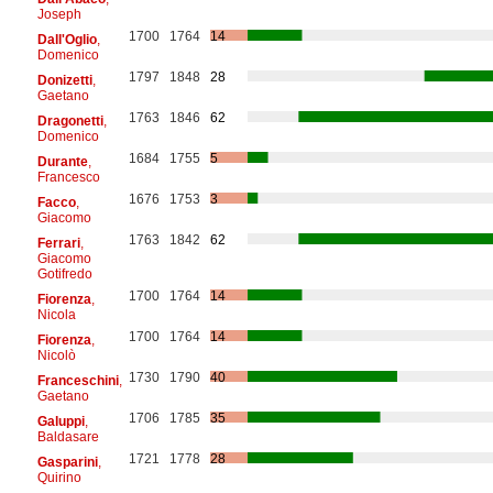
Joseph
1700
1764
14
Dall'Oglio
,
Domenico
1797
1848
28
Donizetti
,
Gaetano
1763
1846
62
Dragonetti
,
Domenico
1684
1755
5
Durante
,
Francesco
1676
1753
3
Facco
,
Giacomo
1763
1842
62
Ferrari
,
Giacomo
Gotifredo
1700
1764
14
Fiorenza
,
Nicola
1700
1764
14
Fiorenza
,
Nicolò
1730
1790
40
Franceschini
,
Gaetano
1706
1785
35
Galuppi
,
Baldasare
1721
1778
28
Gasparini
,
Quirino