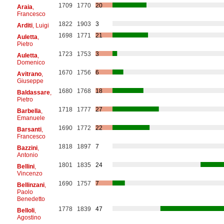
1709
1770
20
Araia
,
Francesco
1822
1903
3
Arditi
, Luigi
1698
1771
21
Auletta
,
Pietro
1723
1753
3
Auletta
,
Domenico
1670
1756
6
Avitrano
,
Giuseppe
1680
1768
18
Baldassare
,
Pietro
1718
1777
27
Barbella
,
Emanuele
1690
1772
22
Barsanti
,
Francesco
1818
1897
7
Bazzini
,
Antonio
1801
1835
24
Bellini
,
Vincenzo
1690
1757
7
Bellinzani
,
Paolo
Benedetto
1778
1839
47
Belloli
,
Agostino