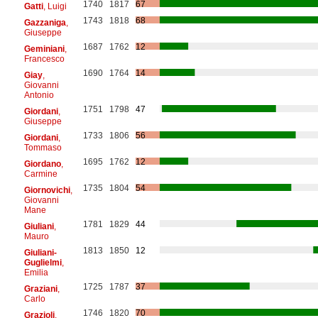
1740
1817
67
Gatti
, Luigi
1743
1818
68
Gazzaniga
,
Giuseppe
1687
1762
12
Geminiani
,
Francesco
1690
1764
14
Giay
,
Giovanni
Antonio
1751
1798
47
Giordani
,
Giuseppe
1733
1806
56
Giordani
,
Tommaso
1695
1762
12
Giordano
,
Carmine
1735
1804
54
Giornovichi
,
Giovanni
Mane
1781
1829
44
Giuliani
,
Mauro
1813
1850
12
Giuliani-
Guglielmi
,
Emilia
1725
1787
37
Graziani
,
Carlo
1746
1820
70
Grazioli
,