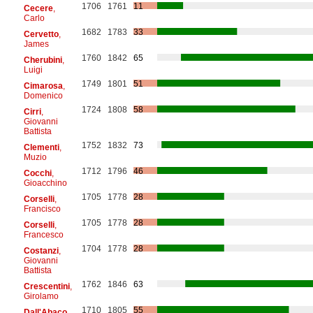
1706
1761
11
Cecere
,
Carlo
1682
1783
33
Cervetto
,
James
1760
1842
65
Cherubini
,
Luigi
1749
1801
51
Cimarosa
,
Domenico
1724
1808
58
Cirri
,
Giovanni
Battista
1752
1832
73
Clementi
,
Muzio
1712
1796
46
Cocchi
,
Gioacchino
1705
1778
28
Corselli
,
Francisco
1705
1778
28
Corselli
,
Francesco
1704
1778
28
Costanzi
,
Giovanni
Battista
1762
1846
63
Crescentini
,
Girolamo
1710
1805
55
Dall'Abaco
,