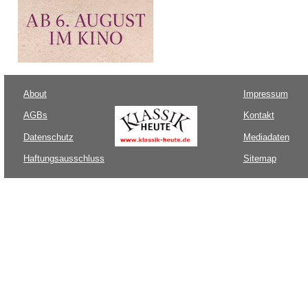
About
Impressum
AGBs
Kontakt
Datenschutz
Mediadaten
Haftungsausschluss
Sitemap