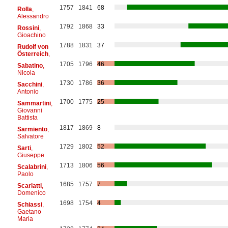
1757
1841
68
Rolla
,
Alessandro
1792
1868
33
Rossini
,
Gioachino
1788
1831
37
Rudolf von
Österreich
,
1705
1796
46
Sabatino
,
Nicola
1730
1786
36
Sacchini
,
Antonio
1700
1775
25
Sammartini
,
Giovanni
Battista
1817
1869
8
Sarmiento
,
Salvatore
1729
1802
52
Sarti
,
Giuseppe
1713
1806
56
Scalabrini
,
Paolo
1685
1757
7
Scarlatti
,
Domenico
1698
1754
4
Schiassi
,
Gaetano
Maria