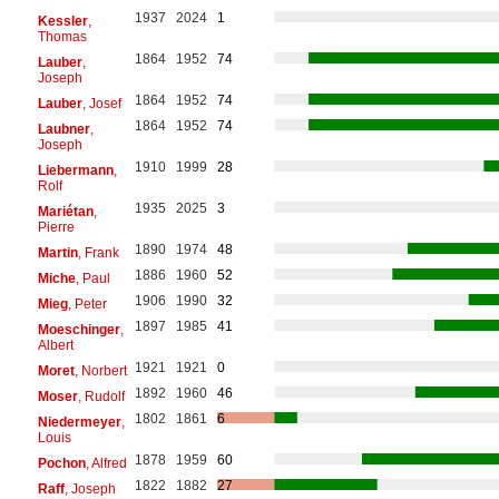
1937
2024
1
Kessler
,
Thomas
1864
1952
74
Lauber
,
Joseph
1864
1952
74
Lauber
, Josef
1864
1952
74
Laubner
,
Joseph
1910
1999
28
Liebermann
,
Rolf
1935
2025
3
Mariétan
,
Pierre
1890
1974
48
Martin
, Frank
1886
1960
52
Miche
, Paul
1906
1990
32
Mieg
, Peter
1897
1985
41
Moeschinger
,
Albert
1921
1921
0
Moret
, Norbert
1892
1960
46
Moser
, Rudolf
1802
1861
6
Niedermeyer
,
Louis
1878
1959
60
Pochon
, Alfred
1822
1882
27
Raff
, Joseph