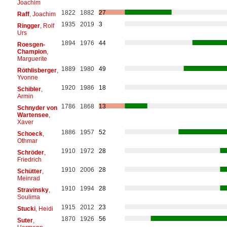
Joachim
1822
1882
27
Raff
, Joachim
1935
2019
3
Ringger
, Rolf
Urs
1894
1976
44
Roesgen-
Champion
,
Marguerite
1889
1980
49
Röthlisberger
,
Yvonne
1920
1986
18
Schibler
,
Armin
1786
1868
13
Schnyder von
Wartensee
,
Xaver
1886
1957
52
Schoeck
,
Othmar
1910
1972
28
Schröder
,
Friedrich
1910
2006
28
Schütter
,
Meinrad
1910
1994
28
Stravinsky
,
Soulima
1915
2012
23
Stucki
, Heidi
1870
1926
56
Suter
,