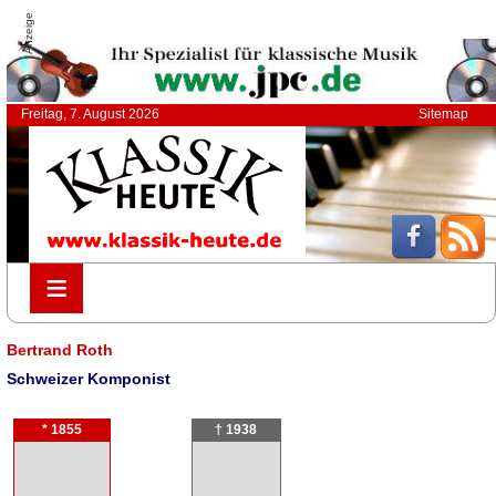
Anzeige
Freitag, 7. August 2026
Sitemap
≡
≡
Bertrand Roth
Schweizer Komponist
* 1855
† 1938