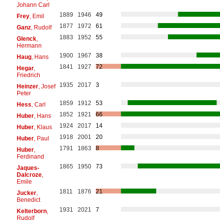
Johann Carl
1889
1946
49
Frey
, Emil
1877
1972
61
Ganz
, Rudolf
1883
1952
55
Glenck
,
Hermann
1900
1967
38
Haug
, Hans
1841
1927
72
Hegar
,
Friedrich
1935
2017
3
Heinzer
, Josef
Peter
1859
1912
53
Hess
, Carl
1852
1921
66
Huber
, Hans
1924
2017
14
Huber
, Klaus
1918
2001
20
Huber
, Paul
1791
1863
8
Huber
,
Ferdinand
1865
1950
73
Jaques-
Dalcroze
,
Emile
1811
1876
21
Jucker
,
Benedict
1931
2021
7
Kelterborn
,
Rudolf