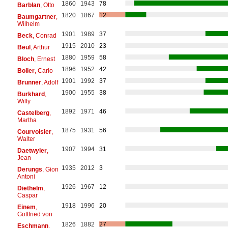
1860
1943
78
Barblan
, Otto
1820
1867
12
Baumgartner
,
Wilhelm
1901
1989
37
Beck
, Conrad
1915
2010
23
Beul
, Arthur
1880
1959
58
Bloch
, Ernest
1896
1952
42
Boller
, Carlo
1901
1992
37
Brunner
, Adolf
1900
1955
38
Burkhard
,
Willy
1892
1971
46
Castelberg
,
Martha
1875
1931
56
Courvoisier
,
Walter
1907
1994
31
Daetwyler
,
Jean
1935
2012
3
Derungs
, Gion
Antoni
1926
1967
12
Diethelm
,
Caspar
1918
1996
20
Einem
,
Gottfried von
1826
1882
27
Eschmann
,