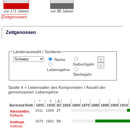
vor 171 Jahren
vor 88 Jahren
Zeitgenossen
Zeitgenossen
Länderauswahl / Sortieren
Name
Geburtsjahr
Lebensjahre
Sterbejahr
Spalte 4 = Lebensalter des Komponisten / Anzahl der
gemeinsamen Lebensjahre
*
†
J.
Bertrand Roth
1855
1938
83
1850
1860
1870
1880
1890
1900
1910
1911
1959
27
Alessandro
,
Raffaele
1879
1962
59
Andreae
,
Volkmar