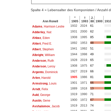
Spalte 4 = Lebensalter des Komponisten / Anzahl
*
†
J.
Ann Ronell
1905
1993
88
1900
191
1932
2024
61
Adams
, Harrison Leslie
1931
2000
62
Adderley
, Nat
1908
1995
85
Ahbez
, Eden
1892
1953
48
Ahlert
, Fred E.
1941
1992
51
Albert
, Stephen
1944
1998
49
Albright
, William
1928
2019
65
Anderson
, Ruth
1908
1975
67
Anderson
, Leroy
1927
2019
66
Argento
, Dominick
1905
1986
81
Arlen
, Harold
1901
1971
66
Armstrong
, Louis
1889
1918
13
Arndt
, Felix
1919
1990
71
Auld
, George
1900
1972
67
Austin
, Gene
1919
2013
74
Avshalomov
, Jacob