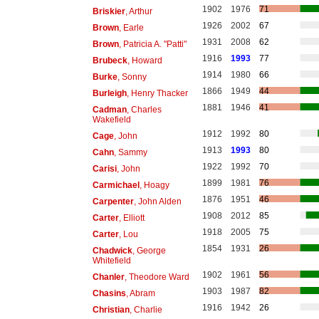
1902
1976
71
Briskier
, Arthur
1926
2002
67
Brown
, Earle
1931
2008
62
Brown
, Patricia A. "Patti"
1916
1993
77
Brubeck
, Howard
1914
1980
66
Burke
, Sonny
1866
1949
44
Burleigh
, Henry Thacker
1881
1946
41
Cadman
, Charles
Wakefield
1912
1992
80
Cage
, John
1913
1993
80
Cahn
, Sammy
1922
1992
70
Carisi
, John
1899
1981
76
Carmichael
, Hoagy
1876
1951
46
Carpenter
, John Alden
1908
2012
85
Carter
, Elliott
1918
2005
75
Carter
, Lou
1854
1931
26
Chadwick
, George
Whitefield
1902
1961
56
Chanler
, Theodore Ward
1903
1987
82
Chasins
, Abram
1916
1942
26
Christian
, Charlie