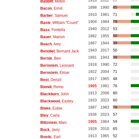
1916
2011
77
Babbitt
, Milton
1898
1990
85
Bacon
, Ernst
1910
1981
71
Barber
, Samuel
1904
1984
79
Basie
, William "Count"
1940
2012
53
Bass
, Fontella
1882
1955
50
Bauer
, Marion
1867
1944
39
Beach
, Amy
1943
2017
50
Benoliel
, Bernard Jack
1891
1943
38
Bernie
, Ben
1918
1990
72
Bernstein
, Leonard
1922
2004
71
Bernstein
, Elmar
1917
1965
48
Best
, Denzil
1905
1981
76
Biondi
, Remo
1913
2006
80
Blackburn
, John
1933
2023
60
Blackwood
, Easley
1887
1983
78
Blake
, Eubie
1936
2023
57
Bley
, Carla
1905
1964
59
Blitzstein
, Marc
1928
2010
65
Bock
, Jerry
1913
1965
52
Bostic
, Earl