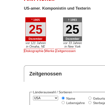
US-amer. Komponistin und Texterin
* 1905
† 1993
25
25
Dezember
Dezember
vor 121 Jahren
vor 33 Jahren
in Omaha, NE
in New York
Diskographie
Werke
Zeitgenossen
Zeitgenossen
Länderauswahl / Sortieren
Name
Geburts
Lebensjahre
Sterbej