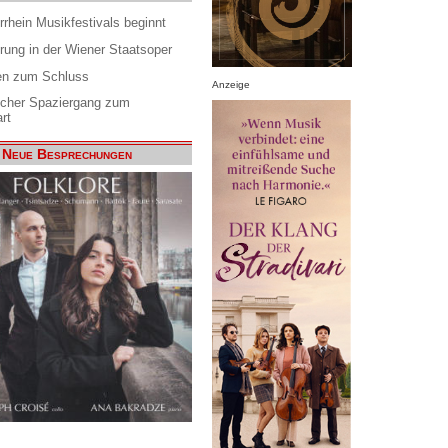
rrhein Musikfestivals beginnt
rung in der Wiener Staatsoper
en zum Schluss
Anzeige
scher Spaziergang zum
rt
Neue Besprechungen