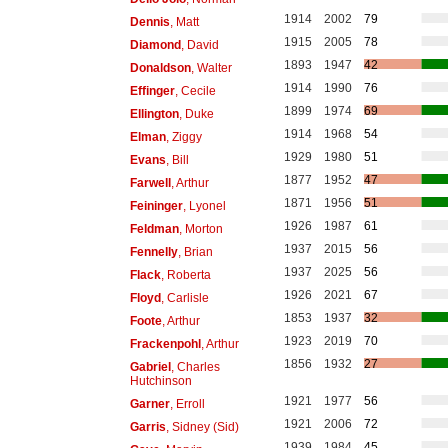
1914
2002
79
Dennis
, Matt
1915
2005
78
Diamond
, David
1893
1947
42
Donaldson
, Walter
1914
1990
76
Effinger
, Cecile
1899
1974
69
Ellington
, Duke
1914
1968
54
Elman
, Ziggy
1929
1980
51
Evans
, Bill
1877
1952
47
Farwell
, Arthur
1871
1956
51
Feininger
, Lyonel
1926
1987
61
Feldman
, Morton
1937
2015
56
Fennelly
, Brian
1937
2025
56
Flack
, Roberta
1926
2021
67
Floyd
, Carlisle
1853
1937
32
Foote
, Arthur
1923
2019
70
Frackenpohl
, Arthur
1856
1932
27
Gabriel
, Charles
Hutchinson
1921
1977
56
Garner
, Erroll
1921
2006
72
Garris
, Sidney (Sid)
1939
1984
45