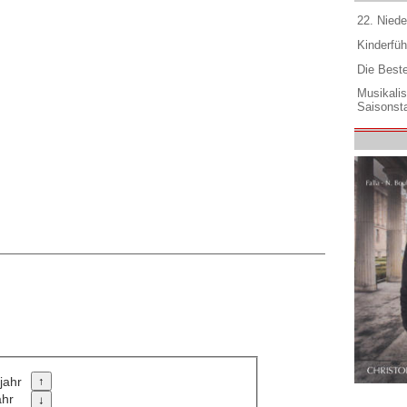
22. Niede
Kinderfüh
Die Best
Musikali
Saisonsta
jahr
ahr