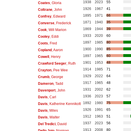
1938
2023
55
Coates
, Gloria
1926
1967
41
Coltrane
, John
1895
1971
66
Confrey
, Edward
1871
1940
35
Converse
, Frederick
1869
1944
39
Cook
, Will Marion
1933
2020
60
Cooley
, Eddi
1897
1985
80
Coots
, Fred
1900
1990
85
Copland
, Aaron
1897
1965
60
Cowell
, Henry
1901
1953
48
Crawford Seeger
, Ruth
1914
1985
71
Crayton
, Pee Wee
1929
2022
64
Crumb
, George
1917
1965
48
Dameron
, Tadd
1931
2002
62
Davenport
, John
1936
2023
57
Davis
, Carl
1892
1980
75
Davis
, Katherine Kennikott
1926
1991
65
Davis
, Miles
1912
1963
51
Davis
, Walter
1937
2023
56
Del Tredici
, David
1913
2008
80
Dello Joio
, Norman