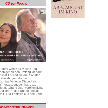
CD der Woche
uberts Werke für Violine und
aben genau den Umfang, der auf
passt. Es sind die drei Sonaten
ehnjährigen, die der
üchtige Verleger Diabelli als
n“ herausgegeben hat, dazu
e als „Grand Duo“ veröffentlichte
Dur, das h-Moll-Rondo und die
e C-Dur-Fantasie aus dem Jahr
Neuveröffentlichungen