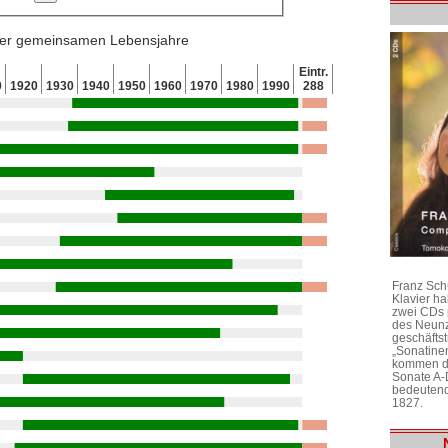
 der gemeinsamen Lebensjahre
Eintr.
0
1920
1930
1940
1950
1960
1970
1980
1990
288
Franz Sch
Klavier h
zwei CDs 
des Neunz
geschäftst
„Sonatine
kommen di
Sonate A-
bedeutend
1827.