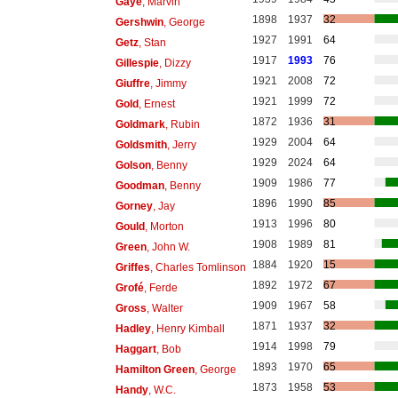
Gaye
, Marvin
1898
1937
32
Gershwin
, George
1927
1991
64
Getz
, Stan
1917
1993
76
Gillespie
, Dizzy
1921
2008
72
Giuffre
, Jimmy
1921
1999
72
Gold
, Ernest
1872
1936
31
Goldmark
, Rubin
1929
2004
64
Goldsmith
, Jerry
1929
2024
64
Golson
, Benny
1909
1986
77
Goodman
, Benny
1896
1990
85
Gorney
, Jay
1913
1996
80
Gould
, Morton
1908
1989
81
Green
, John W.
1884
1920
15
Griffes
, Charles Tomlinson
1892
1972
67
Grofé
, Ferde
1909
1967
58
Gross
, Walter
1871
1937
32
Hadley
, Henry Kimball
1914
1998
79
Haggart
, Bob
1893
1970
65
Hamilton Green
, George
1873
1958
53
Handy
, W.C.