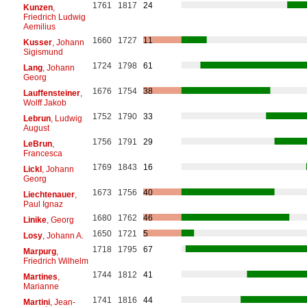
1761
1817
24
Kunzen
,
Friedrich Ludwig
Aemilius
1660
1727
11
Kusser
, Johann
Sigismund
1724
1798
61
Lang
, Johann
Georg
1676
1754
38
Lauffensteiner
,
Wolff Jakob
1752
1790
33
Lebrun
, Ludwig
August
1756
1791
29
LeBrun
,
Francesca
1769
1843
16
Lickl
, Johann
Georg
1673
1756
40
Liechtenauer
,
Paul Ignaz
1680
1762
46
Linike
, Georg
1650
1721
5
Losy
, Johann A.
1718
1795
67
Marpurg
,
Friedrich Wilhelm
1744
1812
41
Martines
,
Marianne
1741
1816
44
Martini
, Jean-