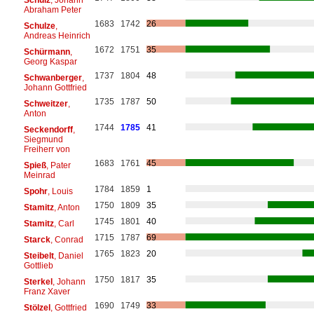
Abraham Peter
1683
1742
26
Schulze
,
Andreas Heinrich
1672
1751
35
Schürmann
,
Georg Kaspar
1737
1804
48
Schwanberger
,
Johann Gottfried
1735
1787
50
Schweitzer
,
Anton
1744
1785
41
Seckendorff
,
Siegmund
Freiherr von
1683
1761
45
Spieß
, Pater
Meinrad
1784
1859
1
Spohr
, Louis
1750
1809
35
Stamitz
, Anton
1745
1801
40
Stamitz
, Carl
1715
1787
69
Starck
, Conrad
1765
1823
20
Steibelt
, Daniel
Gottlieb
1750
1817
35
Sterkel
, Johann
Franz Xaver
1690
1749
33
Stölzel
, Gottfried