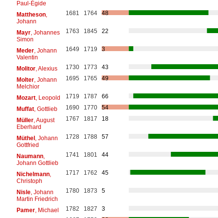
Paul-Égide
1681
1764
48
Mattheson
,
Johann
1763
1845
22
Mayr
, Johannes
Simon
1649
1719
3
Meder
, Johann
Valentin
1730
1773
43
Molitor
, Alexius
1695
1765
49
Molter
, Johann
Melchior
1719
1787
66
Mozart
, Leopold
1690
1770
54
Muffat
, Gottlieb
1767
1817
18
Müller
, August
Eberhard
1728
1788
57
Müthel
, Johann
Gottfried
1741
1801
44
Naumann
,
Johann Gottlieb
1717
1762
45
Nichelmann
,
Christoph
1780
1873
5
Nisle
, Johann
Martin Friedrich
1782
1827
3
Pamer
, Michael