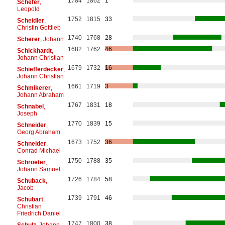
1784
1862
1
Schefer
,
Leopold
1752
1815
33
Scheidler
,
Christin Gottlieb
1740
1768
28
Scherer
, Johann
1682
1762
46
Schickhardt
,
Johann Christian
1679
1732
16
Schiefferdecker
,
Johann Christian
1661
1719
3
Schmikerer
,
Johann Abraham
1767
1831
18
Schnabel
,
Joseph
1770
1839
15
Schneider
,
Georg Abraham
1673
1752
36
Schneider
,
Conrad Michael
1750
1788
35
Schroeter
,
Johann Samuel
1726
1784
58
Schuback
,
Jacob
1739
1791
46
Schubart
,
Christian
Friedrich Daniel
1747
1800
38
Schulz
, Johann