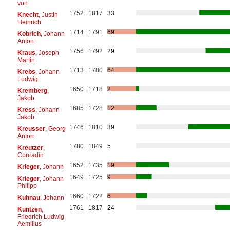
von
1752
1817
33
Knecht
, Justin
Heinrich
1714
1791
69
Kobrich
, Johann
Anton
1756
1792
29
Kraus
, Joseph
Martin
1713
1780
64
Krebs
, Johann
Ludwig
1650
1718
2
Kremberg
,
Jakob
1685
1728
12
Kress
, Johann
Jakob
1746
1810
39
Kreusser
, Georg
Anton
1780
1849
5
Kreutzer
,
Conradin
1652
1735
19
Krieger
, Johann
1649
1725
9
Krieger
, Johann
Philipp
1660
1722
6
Kuhnau
, Johann
1761
1817
24
Kuntzen
,
Friedrich Ludwig
Aemilius