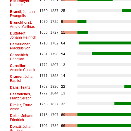
Bokemeyer
,
Heinrich
1760
1837
25
Brandl
, Johann
Evangelist
1670
1725
9
Brunckhorst
,
Arnold Matthias
1666
1727
11
Buttstedt
,
Johann Heinrich
1718
1782
64
Camerloher
,
Placidus von
1731
1798
54
Cannabich
,
Christian
1772
1807
13
Cartellieri
,
Antonio Casimir
1771
1858
14
Cramer
, Johann
Baptist
1763
1826
22
Danzi
, Franz
1772
1844
13
Destouches
,
Franz Seraph
1753
1827
32
Dimler
, Franz
Anton
1715
1797
69
Doles
, Johann
Friedrich
1706
1782
66
Donati
, Johann
Gottfried