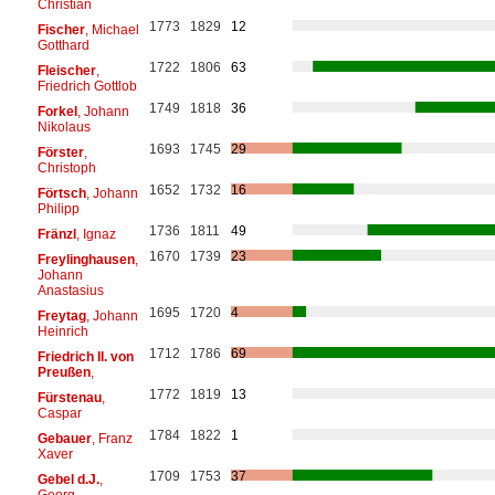
Christian
1773
1829
12
Fischer
, Michael
Gotthard
1722
1806
63
Fleischer
,
Friedrich Gottlob
1749
1818
36
Forkel
, Johann
Nikolaus
1693
1745
29
Förster
,
Christoph
1652
1732
16
Förtsch
, Johann
Philipp
1736
1811
49
Fränzl
, Ignaz
1670
1739
23
Freylinghausen
,
Johann
Anastasius
1695
1720
4
Freytag
, Johann
Heinrich
1712
1786
69
Friedrich II. von
Preußen
,
1772
1819
13
Fürstenau
,
Caspar
1784
1822
1
Gebauer
, Franz
Xaver
1709
1753
37
Gebel d.J.
,
Georg