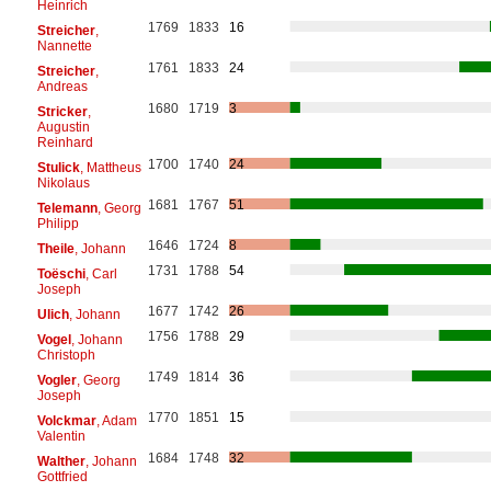
Heinrich
1769
1833
16
Streicher
,
Nannette
1761
1833
24
Streicher
,
Andreas
1680
1719
3
Stricker
,
Augustin
Reinhard
1700
1740
24
Stulick
, Mattheus
Nikolaus
1681
1767
51
Telemann
, Georg
Philipp
1646
1724
8
Theile
, Johann
1731
1788
54
Toëschi
, Carl
Joseph
1677
1742
26
Ulich
, Johann
1756
1788
29
Vogel
, Johann
Christoph
1749
1814
36
Vogler
, Georg
Joseph
1770
1851
15
Volckmar
, Adam
Valentin
1684
1748
32
Walther
, Johann
Gottfried