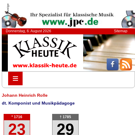
Anzeige
Donnerstag, 6. August 2026
Sitemap
≡
≡
Johann Heinrich Rolle
dt. Komponist und Musikpädagoge
* 1716
† 1785
23
29