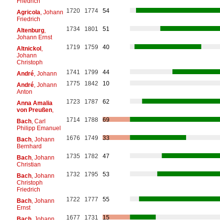
Friedrich
1720
1774
54
Agricola
, Johann
Friedrich
1734
1801
51
Altenburg
,
Johann Ernst
1719
1759
40
Altnickol
,
Johann
Christoph
1741
1799
44
André
, Johann
1775
1842
10
André
, Johann
Anton
1723
1787
62
Anna Amalia
von Preußen
,
1714
1788
69
Bach
, Carl
Philipp Emanuel
1676
1749
33
Bach
, Johann
Bernhard
1735
1782
47
Bach
, Johann
Christian
1732
1795
53
Bach
, Johann
Christoph
Friedrich
1722
1777
55
Bach
, Johann
Ernst
1677
1731
15
Bach
, Johann