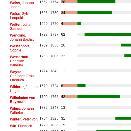
1662
1754
38
Weiss
, Johann
Jacob
1686
1750
34
Weiss
, Sylvius
Leopold
1650
1720
4
Welter
, Johann
Samuel
1723
1797
62
Wendling
,
Johann Baptist
1759
1838
26
Westenholz
,
Sophie
1763
1806
22
Westerhoff
,
Christian
Wilhelm
1774
1842
11
Weyse
,
Christoph Ernst
Friedrich
1670
1724
8
Wilderer
, Johann
Hugo
1709
1758
42
Wilhelmine von
Bayreuth
,
1772
1847
13
Wilms
, Johann
Wilhelm
1754
1825
31
Winter
, Peter von
1770
1836
15
Witt
, Friedrich