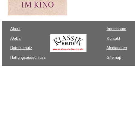
About
Impressum
AGBs
Kontakt
Datenschutz
Mediadaten
Haftungsausschluss
Sitemap