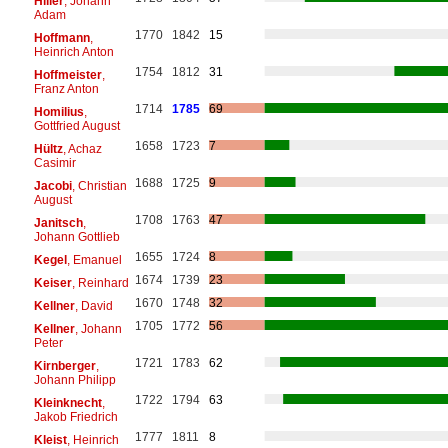
Hiller
, Johann
Adam
1770
1842
15
Hoffmann
,
Heinrich Anton
1754
1812
31
Hoffmeister
,
Franz Anton
1714
1785
69
Homilius
,
Gottfried August
1658
1723
7
Hültz
, Achaz
Casimir
1688
1725
9
Jacobi
, Christian
August
1708
1763
47
Janitsch
,
Johann Gottlieb
1655
1724
8
Kegel
, Emanuel
1674
1739
23
Keiser
, Reinhard
1670
1748
32
Kellner
, David
1705
1772
56
Kellner
, Johann
Peter
1721
1783
62
Kirnberger
,
Johann Philipp
1722
1794
63
Kleinknecht
,
Jakob Friedrich
1777
1811
8
Kleist
, Heinrich