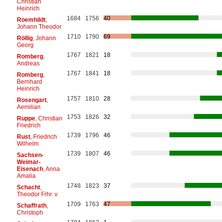
Christian
Heinrich
1684
1756
40
Roemhildt
,
Johann Theodor
1710
1790
69
Röllig
, Johann
Georg
1767
1821
18
Romberg
,
Andreas
1767
1841
18
Romberg
,
Bernhard
Heinrich
1757
1810
28
Rosengart
,
Aemilian
1753
1826
32
Ruppe
, Christian
Friedrich
1739
1796
46
Rust
, Friedrich
Wilhelm
1739
1807
46
Sachsen-
Weimar-
Eisenach
, Anna
Amalia
1748
1823
37
Schacht
,
Theodor Frhr. v.
1709
1763
47
Schaffrath
,
Christoph