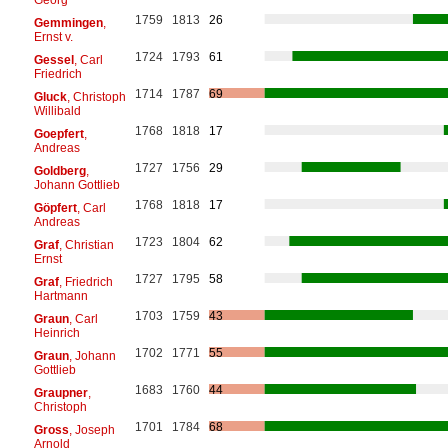
1759
1813
26
Gemmingen
,
Ernst v.
1724
1793
61
Gessel
, Carl
Friedrich
1714
1787
69
Gluck
, Christoph
Willibald
1768
1818
17
Goepfert
,
Andreas
1727
1756
29
Goldberg
,
Johann Gottlieb
1768
1818
17
Göpfert
, Carl
Andreas
1723
1804
62
Graf
, Christian
Ernst
1727
1795
58
Graf
, Friedrich
Hartmann
1703
1759
43
Graun
, Carl
Heinrich
1702
1771
55
Graun
, Johann
Gottlieb
1683
1760
44
Graupner
,
Christoph
1701
1784
68
Gross
, Joseph
Arnold