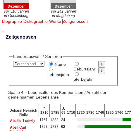
Dezember
Dezember
vor 310 Jahren
vor 241 Jahren
in Quedlinburg
in Magdeburg
Biographie
Diskographie
Werke
Zeitgenossen
Zeitgenossen
Länderauswahl / Sortieren
Name
Geburtsjahr
Lebensjahre
Sterbejahr
Spalte 4 = Lebensalter des Komponisten / Anzahl der
gemeinsamen Lebensjahre
*
†
J.
Johann Heinrich
1716
1785
69
1710
1720
1730
1740
1750
1760
177
Rolle
1761
1838
24
Abeille
, Ludwig
1723
1787
62
Abel
, Carl