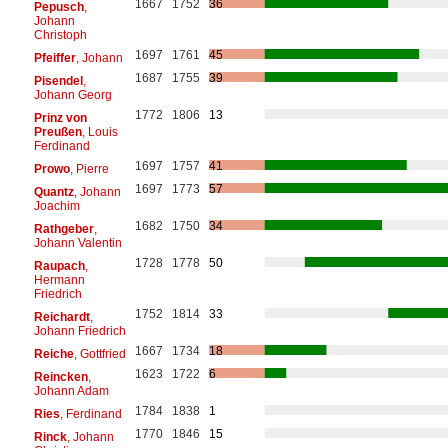
1667
1752
36
Pepusch
,
Johann
Christoph
1697
1761
45
Pfeiffer
, Johann
1687
1755
39
Pisendel
,
Johann Georg
1772
1806
13
Prinz von
Preußen
, Louis
Ferdinand
1697
1757
41
Prowo
, Pierre
1697
1773
57
Quantz
, Johann
Joachim
1682
1750
34
Rathgeber
,
Johann Valentin
1728
1778
50
Raupach
,
Hermann
Friedrich
1752
1814
33
Reichardt
,
Johann Friedrich
1667
1734
18
Reiche
, Gottfried
1623
1722
6
Reincken
,
Johann Adam
1784
1838
1
Ries
, Ferdinand
1770
1846
15
Rinck
, Johann