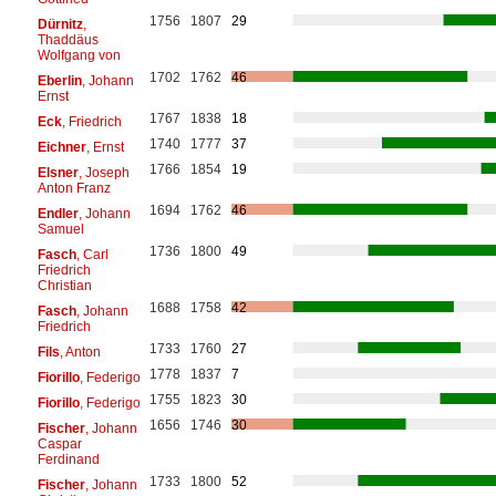
1756
1807
29
Dürnitz
,
Thaddäus
Wolfgang von
1702
1762
46
Eberlin
, Johann
Ernst
1767
1838
18
Eck
, Friedrich
1740
1777
37
Eichner
, Ernst
1766
1854
19
Elsner
, Joseph
Anton Franz
1694
1762
46
Endler
, Johann
Samuel
1736
1800
49
Fasch
, Carl
Friedrich
Christian
1688
1758
42
Fasch
, Johann
Friedrich
1733
1760
27
Fils
, Anton
1778
1837
7
Fiorillo
, Federigo
1755
1823
30
Fiorillo
, Federigo
1656
1746
30
Fischer
, Johann
Caspar
Ferdinand
1733
1800
52
Fischer
, Johann