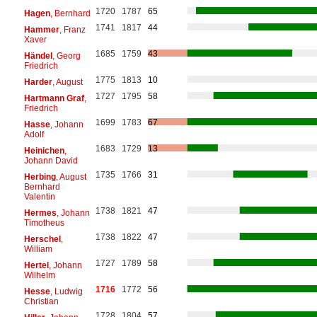
1720
1787
65
Hagen
, Bernhard
1741
1817
44
Hammer
, Franz
Xaver
1685
1759
43
Händel
, Georg
Friedrich
1775
1813
10
Harder
, August
1727
1795
58
Hartmann Graf
,
Friedrich
1699
1783
67
Hasse
, Johann
Adolf
1683
1729
13
Heinichen
,
Johann David
1735
1766
31
Herbing
, August
Bernhard
Valentin
1738
1821
47
Hermes
, Johann
Timotheus
1738
1822
47
Herschel
,
William
1727
1789
58
Hertel
, Johann
Wilhelm
1716
1772
56
Hesse
, Ludwig
Christian
1728
1804
57