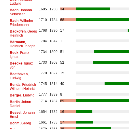
Ludwig
1685
1750
34
Bach
, Johann
Sebastian
1710
1784
68
Bach
, Wilhelm
Friedemann
1768
1830
17
Backofen
, Georg
Heinrich
1784
1847
1
Bärmann
,
Heinrich Joseph
1734
1809
51
Beck
, Franz
Ignaz
1733
1803
52
Beecke
, Ignaz
von
1770
1827
15
Beethoven
,
Ludwig
1745
1814
40
Benda
, Friedrich
Wilhelm Heinrich
1777
1839
8
Berger
, Ludwig
1714
1787
69
Berlin
, Johan
Daniel
1654
1732
16
Bessel
, Johann
Ernst
1661
1733
17
Böhm
, Georg
1679
1751
35