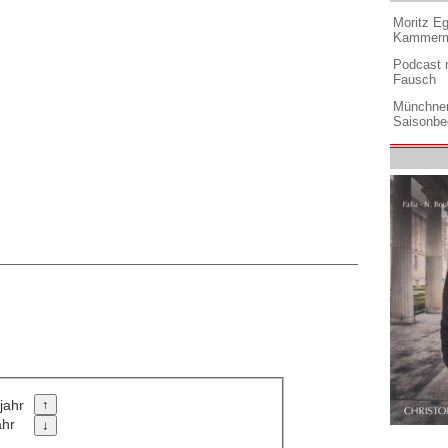
Moritz Eg
Kammermu
Podcast m
Fausch
Münchner
Saisonbe
jahr
ahr