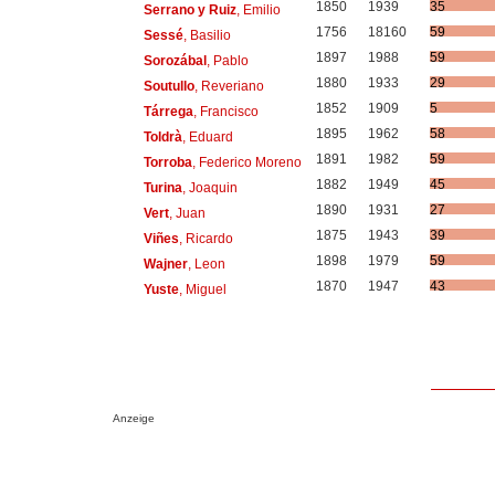
1850
1939
35
Serrano y Ruiz
, Emilio
1756
18160
59
Sessé
, Basilio
1897
1988
59
Sorozábal
, Pablo
1880
1933
29
Soutullo
, Reveriano
1852
1909
5
Tárrega
, Francisco
1895
1962
58
Toldrà
, Eduard
1891
1982
59
Torroba
, Federico Moreno
1882
1949
45
Turina
, Joaquin
1890
1931
27
Vert
, Juan
1875
1943
39
Viñes
, Ricardo
1898
1979
59
Wajner
, Leon
1870
1947
43
Yuste
, Miguel
Anzeige