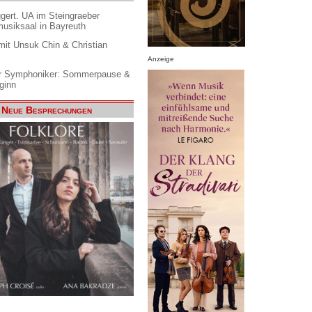
gert. UA im Steingraeber
siksaal in Bayreuth
it Unsuk Chin & Christian
Anzeige
 Symphoniker: Sommerpause &
ginn
Neue Besprechungen