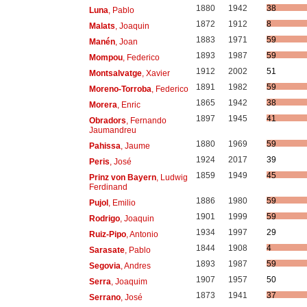
1880
1942
38
Luna
, Pablo
1872
1912
8
Malats
, Joaquin
1883
1971
59
Manén
, Joan
1893
1987
59
Mompou
, Federico
1912
2002
51
Montsalvatge
, Xavier
1891
1982
59
Moreno-Torroba
, Federico
1865
1942
38
Morera
, Enric
1897
1945
41
Obradors
, Fernando
Jaumandreu
1880
1969
59
Pahissa
, Jaume
1924
2017
39
Peris
, José
1859
1949
45
Prinz von Bayern
, Ludwig
Ferdinand
1886
1980
59
Pujol
, Emilio
1901
1999
59
Rodrigo
, Joaquin
1934
1997
29
Ruiz-Pipo
, Antonio
1844
1908
4
Sarasate
, Pablo
1893
1987
59
Segovia
, Andres
1907
1957
50
Serra
, Joaquim
1873
1941
37
Serrano
, José