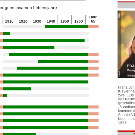
 der gemeinsamen Lebensjahre
Eintr.
0
1910
1920
1930
1940
1950
1960
65
Franz Sch
Klavier h
zwei CDs 
des Neunz
geschäftst
„Sonatine
kommen di
Sonate A-
bedeutend
1827.