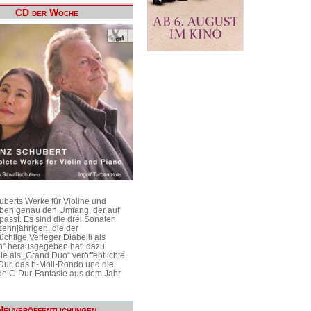
CD der Woche
uberts Werke für Violine und
aben genau den Umfang, der auf
passt. Es sind die drei Sonaten
ehnjährigen, die der
üchtige Verleger Diabelli als
n“ herausgegeben hat, dazu
e als „Grand Duo“ veröffentlichte
Dur, das h-Moll-Rondo und die
e C-Dur-Fantasie aus dem Jahr
Neuveröffentlichungen