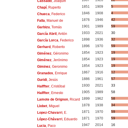
1867
1926
22
Cassadó
, Joaquín
1851
1909
5
Chapí
, Ruperto
1846
1908
4
Chueca
, Federico
1876
1946
42
Falla
, Manuel de
1901
1989
59
Garbizu
, Tomás
1933
2021
30
García Abril
, Antón
1898
1936
32
García Lorca
, Federico
1896
1970
59
Gerhard
, Roberto
1854
1923
19
Giménez
, Géronimo
1854
1923
19
Giménez
, Jerónimo
1854
1923
19
Giminez
, Geronimo
1867
1916
12
Granados
, Enrique
1886
1961
57
Guridi
, Jesús
1930
2021
33
Halffter
, Cristóbal
1905
1989
58
Halffter
, Ernesto
1899
1962
58
Lamote de Grignon
, Ricard
1878
1938
34
Llobet
, Miguel
1871
1970
59
Lopez-Chavarri
, E.
1871
1970
59
López-Chávarri
, Eduardo
1947
2014
16
Lucia
, Paco