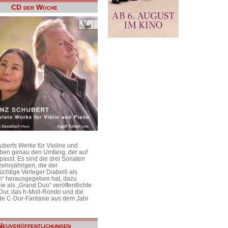
CD der Woche
uberts Werke für Violine und
aben genau den Umfang, der auf
passt. Es sind die drei Sonaten
ehnjährigen, die der
üchtige Verleger Diabelli als
n“ herausgegeben hat, dazu
e als „Grand Duo“ veröffentlichte
Dur, das h-Moll-Rondo und die
e C-Dur-Fantasie aus dem Jahr
Neuveröffentlichungen