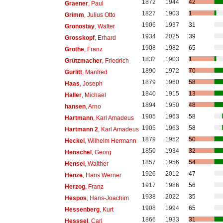
1872
1944
42
Graener
, Paul
1827
1903
1
Grimm
, Julius Otto
1906
1937
31
Gronostay
, Walter
1934
2025
39
Grosskopf
, Erhard
1908
1982
65
Grothe
, Franz
1832
1903
1
Grützmacher
, Friedrich
1890
1972
70
Gurlitt
, Manfred
1879
1960
58
Haas
, Joseph
1840
1915
13
Haller
, Michael
1894
1950
48
hansen
, Arno
1905
1963
58
Hartmann
, Karl Amadeus
1905
1963
58
Hartmann 2
, Karl Amadeus
1879
1952
50
Heckel
, Wilhelm Hermann
1850
1934
32
Henschel
, Georg
1857
1956
54
Hensel
, Walther
1926
2012
47
Henze
, Hans Werner
1917
1986
56
Herzog
, Franz
1938
2022
35
Hespos
, Hans-Joachim
1908
1994
65
Hessenberg
, Kurt
1866
1933
31
Hesssel
, Carl