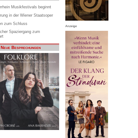
rrhein Musikfestivals beginnt
rung in der Wiener Staatsoper
en zum Schluss
Anzeige
scher Spaziergang zum
rt
Neue Besprechungen