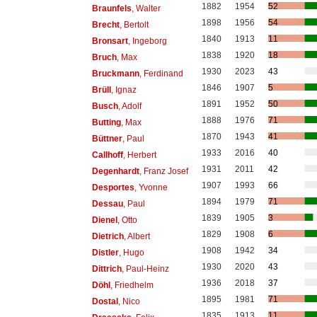
1882
1954
52
Braunfels
, Walter
1898
1956
54
Brecht
, Bertolt
1840
1913
11
Bronsart
, Ingeborg
1838
1920
18
Bruch
, Max
1930
2023
43
Bruckmann
, Ferdinand
1846
1907
5
Brüll
, Ignaz
1891
1952
50
Busch
, Adolf
1888
1976
71
Butting
, Max
1870
1943
41
Büttner
, Paul
1933
2016
40
Callhoff
, Herbert
1931
2011
42
Degenhardt
, Franz Josef
1907
1993
66
Desportes
, Yvonne
1894
1979
71
Dessau
, Paul
1839
1905
3
Dienel
, Otto
1829
1908
6
Dietrich
, Albert
1908
1942
34
Distler
, Hugo
1930
2020
43
Dittrich
, Paul-Heinz
1936
2018
37
Döhl
, Friedhelm
1895
1981
71
Dostal
, Nico
1835
1913
11