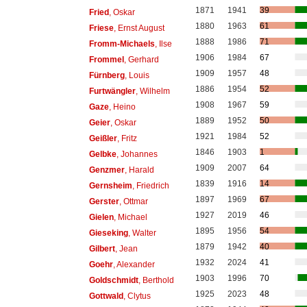
1871
1941
39
Fried
, Oskar
1880
1963
61
Friese
, Ernst August
1888
1986
71
Fromm-Michaels
, Ilse
1906
1984
67
Frommel
, Gerhard
1909
1957
48
Fürnberg
, Louis
1886
1954
52
Furtwängler
, Wilhelm
1908
1967
59
Gaze
, Heino
1889
1952
50
Geier
, Oskar
1921
1984
52
Geißler
, Fritz
1846
1903
1
Gelbke
, Johannes
1909
2007
64
Genzmer
, Harald
1839
1916
14
Gernsheim
, Friedrich
1897
1969
67
Gerster
, Ottmar
1927
2019
46
Gielen
, Michael
1895
1956
54
Gieseking
, Walter
1879
1942
40
Gilbert
, Jean
1932
2024
41
Goehr
, Alexander
1903
1996
70
Goldschmidt
, Berthold
1925
2023
48
Gottwald
, Clytus