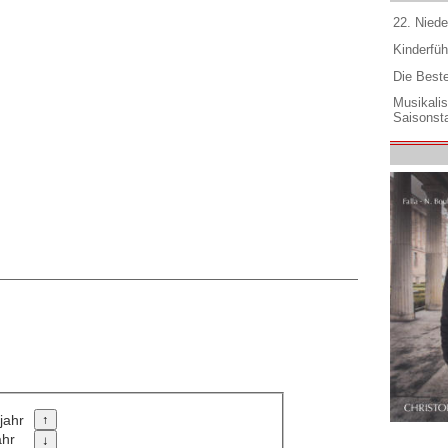
22. Niede
Kinderfüh
Die Best
Musikali
Saisonsta
jahr
ahr