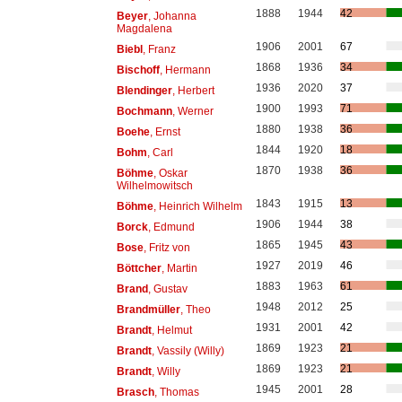
1888
1944
42
Beyer
, Johanna
Magdalena
1906
2001
67
Biebl
, Franz
1868
1936
34
Bischoff
, Hermann
1936
2020
37
Blendinger
, Herbert
1900
1993
71
Bochmann
, Werner
1880
1938
36
Boehe
, Ernst
1844
1920
18
Bohm
, Carl
1870
1938
36
Böhme
, Oskar
Wilhelmowitsch
1843
1915
13
Böhme
, Heinrich Wilhelm
1906
1944
38
Borck
, Edmund
1865
1945
43
Bose
, Fritz von
1927
2019
46
Böttcher
, Martin
1883
1963
61
Brand
, Gustav
1948
2012
25
Brandmüller
, Theo
1931
2001
42
Brandt
, Helmut
1869
1923
21
Brandt
, Vassily (Willy)
1869
1923
21
Brandt
, Willy
1945
2001
28
Brasch
, Thomas