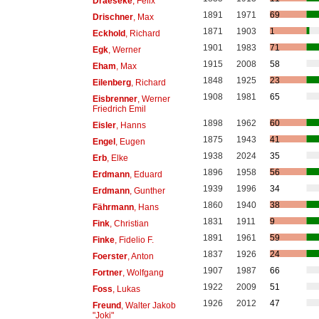
Draeseke
, Felix
1891
1971
69
Drischner
, Max
1871
1903
1
Eckhold
, Richard
1901
1983
71
Egk
, Werner
1915
2008
58
Eham
, Max
1848
1925
23
Eilenberg
, Richard
1908
1981
65
Eisbrenner
, Werner
Friedrich Emil
1898
1962
60
Eisler
, Hanns
1875
1943
41
Engel
, Eugen
1938
2024
35
Erb
, Elke
1896
1958
56
Erdmann
, Eduard
1939
1996
34
Erdmann
, Gunther
1860
1940
38
Fährmann
, Hans
1831
1911
9
Fink
, Christian
1891
1961
59
Finke
, Fidelio F.
1837
1926
24
Foerster
, Anton
1907
1987
66
Fortner
, Wolfgang
1922
2009
51
Foss
, Lukas
1926
2012
47
Freund
, Walter Jakob
"Joki"