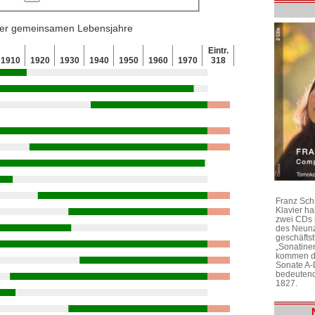
 der gemeinsamen Lebensjahre
Eintr.
1910
1920
1930
1940
1950
1960
1970
318
Franz Sch
Klavier h
zwei CDs 
des Neunz
geschäftst
„Sonatine
kommen di
Sonate A-
bedeutend
1827.