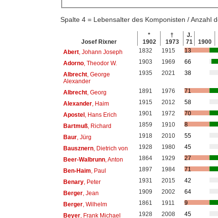
Spalte 4 = Lebensalter des Komponisten / Anzahl
*
†
J.
Josef Rixner
1902
1973
71
1900
1832
1915
13
Abert
, Johann Joseph
1903
1969
66
Adorno
, Theodor W.
1935
2021
38
Albrecht
, George
Alexander
1891
1976
71
Albrecht
, Georg
1915
2012
58
Alexander
, Haim
1901
1972
70
Apostel
, Hans Erich
1859
1910
8
Bartmuß
, Richard
1918
2010
55
Baur
, Jürg
1928
1980
45
Bausznern
, Dietrich von
1864
1929
27
Beer-Walbrunn
, Anton
1897
1984
71
Ben-Haim
, Paul
1931
2015
42
Benary
, Peter
1909
2002
64
Berger
, Jean
1861
1911
9
Berger
, Wilhelm
1928
2008
45
Beyer
, Frank Michael