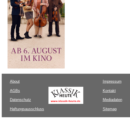
About
Impressum
AGBs
Kontakt
Datenschutz
Mediadaten
Haftungsausschluss
Sitemap