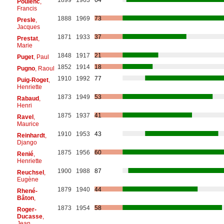
Poulenc
,
Francis
1888
1969
73
Presle
,
Jacques
1871
1933
37
Prestat
,
Marie
1848
1917
21
Puget
, Paul
1852
1914
18
Pugno
, Raoul
1910
1992
77
Puig-Roget
,
Henriette
1873
1949
53
Rabaud
,
Henri
1875
1937
41
Ravel
,
Maurice
1910
1953
43
Reinhardt
,
Django
1875
1956
60
Renié
,
Henriette
1900
1988
87
Reuchsel
,
Eugène
1879
1940
44
Rhené-
Bâton
,
1873
1954
58
Roger-
Ducasse
,
Jean