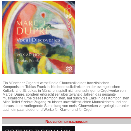
Ein Münchner Organist wirbt für die Chormusik eines französischen
Komponisten: Tobias Frank ist Kirchenmusikdirektor an der evangelischen
Kulturkirche St. Lukas in München, spielt nicht nur sehr gerne Orgelwerke von
Marcel Dupré, sondern erforscht seit über zwanzig Jahren das gesamte
musikalische Erbe dieses Komponisten, hat durch die Enkelin des Komponisten
Alice Tollet-Szebrat Zugang zu bisher unveröffentlichten Manuskripten und hat
daraus diese vorliegende Sammlung von meist Chorwerken vorgelegt, darunter
auch ein paar Lieder und Werke für Klavier und für Orgel.
Neuveröffentlichungen