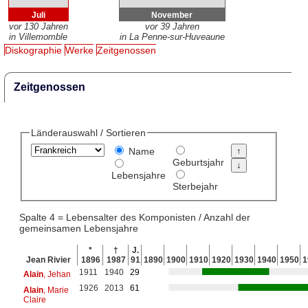
Juli
November
vor 130 Jahren
vor 39 Jahren
in Villemomble
in La Penne-sur-Huveaune
Diskographie
Werke
Zeitgenossen
Zeitgenossen
Länderauswahl / Sortieren
Name
Geburtsjahr
Lebensjahre
Sterbejahr
Spalte 4 = Lebensalter des Komponisten / Anzahl der
gemeinsamen Lebensjahre
*
†
J.
Jean Rivier
1896
1987
91
1890
1900
1910
1920
1930
1940
1950
1
1911
1940
29
Alain
, Jehan
1926
2013
61
Alain
, Marie
Claire