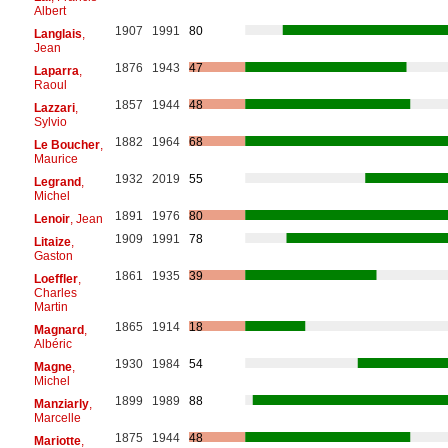
Albert
1907
1991
80
Langlais
,
Jean
1876
1943
47
Laparra
,
Raoul
1857
1944
48
Lazzari
,
Sylvio
1882
1964
68
Le Boucher
,
Maurice
1932
2019
55
Legrand
,
Michel
1891
1976
80
Lenoir
, Jean
1909
1991
78
Litaize
,
Gaston
1861
1935
39
Loeffler
,
Charles
Martin
1865
1914
18
Magnard
,
Albéric
1930
1984
54
Magne
,
Michel
1899
1989
88
Manziarly
,
Marcelle
1875
1944
48
Mariotte
,