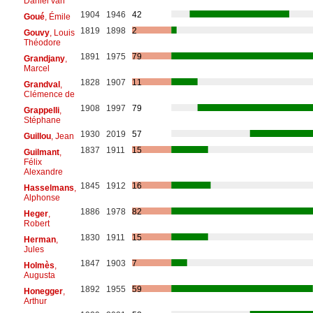
Daniël van
1904
1946
42
Goué
, Émile
1819
1898
2
Gouvy
, Louis
Théodore
1891
1975
79
Grandjany
,
Marcel
1828
1907
11
Grandval
,
Clémence de
1908
1997
79
Grappelli
,
Stéphane
1930
2019
57
Guillou
, Jean
1837
1911
15
Guilmant
,
Félix
Alexandre
1845
1912
16
Hasselmans
,
Alphonse
1886
1978
82
Heger
,
Robert
1830
1911
15
Herman
,
Jules
1847
1903
7
Holmès
,
Augusta
1892
1955
59
Honegger
,
Arthur