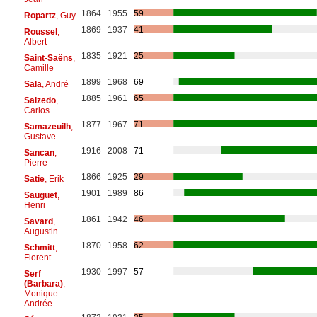
1864
1955
59
Ropartz
, Guy
1869
1937
41
Roussel
,
Albert
1835
1921
25
Saint-Saëns
,
Camille
1899
1968
69
Sala
, André
1885
1961
65
Salzedo
,
Carlos
1877
1967
71
Samazeuilh
,
Gustave
1916
2008
71
Sancan
,
Pierre
1866
1925
29
Satie
, Erik
1901
1989
86
Sauguet
,
Henri
1861
1942
46
Savard
,
Augustin
1870
1958
62
Schmitt
,
Florent
1930
1997
57
Serf
(Barbara)
,
Monique
Andrée