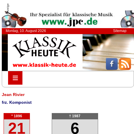
Anzeige
Montag, 10. August 2026
Sitemap
≡
≡
Jean Rivier
frz. Komponist
* 1896
† 1987
21
6