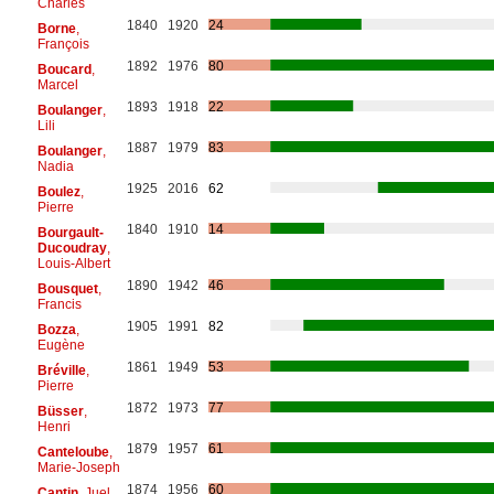
Charles
1840
1920
24
Borne
,
François
1892
1976
80
Boucard
,
Marcel
1893
1918
22
Boulanger
,
Lili
1887
1979
83
Boulanger
,
Nadia
1925
2016
62
Boulez
,
Pierre
1840
1910
14
Bourgault-
Ducoudray
,
Louis-Albert
1890
1942
46
Bousquet
,
Francis
1905
1991
82
Bozza
,
Eugène
1861
1949
53
Bréville
,
Pierre
1872
1973
77
Büsser
,
Henri
1879
1957
61
Canteloube
,
Marie-Joseph
1874
1956
60
Cantin
, Juel