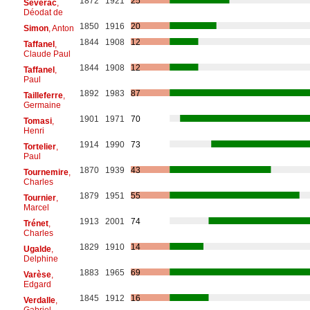
1872
1921
25
Séverac
,
Déodat de
1850
1916
20
Simon
, Anton
1844
1908
12
Taffanel
,
Claude Paul
1844
1908
12
Taffanel
,
Paul
1892
1983
87
Tailleferre
,
Germaine
1901
1971
70
Tomasi
,
Henri
1914
1990
73
Tortelier
,
Paul
1870
1939
43
Tournemire
,
Charles
1879
1951
55
Tournier
,
Marcel
1913
2001
74
Trénet
,
Charles
1829
1910
14
Ugalde
,
Delphine
1883
1965
69
Varèse
,
Edgard
1845
1912
16
Verdalle
,
Gabriel