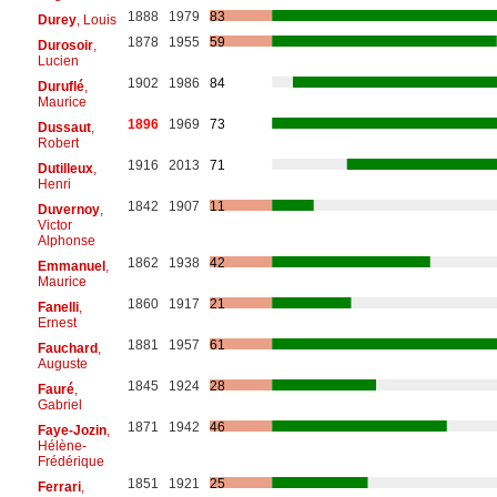
1888
1979
83
Durey
, Louis
1878
1955
59
Durosoir
,
Lucien
1902
1986
84
Duruflé
,
Maurice
1896
1969
73
Dussaut
,
Robert
1916
2013
71
Dutilleux
,
Henri
1842
1907
11
Duvernoy
,
Victor
Alphonse
1862
1938
42
Emmanuel
,
Maurice
1860
1917
21
Fanelli
,
Ernest
1881
1957
61
Fauchard
,
Auguste
1845
1924
28
Fauré
,
Gabriel
1871
1942
46
Faye-Jozin
,
Hélène-
Frédérique
1851
1921
25
Ferrari
,