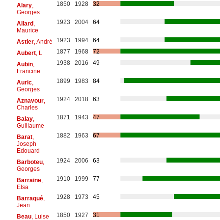
1850
1928
32
Alary
,
Georges
1923
2004
64
Allard
,
Maurice
1923
1994
64
Astier
, André
1877
1968
72
Aubert
, L
1938
2016
49
Aubin
,
Francine
1899
1983
84
Auric
,
Georges
1924
2018
63
Aznavour
,
Charles
1871
1943
47
Balay
,
Guillaume
1882
1963
67
Barat
,
Joseph
Edouard
1924
2006
63
Barboteu
,
Georges
1910
1999
77
Barraine
,
Elsa
1928
1973
45
Barraqué
,
Jean
1850
1927
31
Beau
, Luise