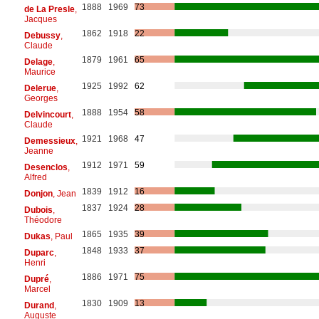
1888
1969
73
de La Presle
,
Jacques
1862
1918
22
Debussy
,
Claude
1879
1961
65
Delage
,
Maurice
1925
1992
62
Delerue
,
Georges
1888
1954
58
Delvincourt
,
Claude
1921
1968
47
Demessieux
,
Jeanne
1912
1971
59
Desenclos
,
Alfred
1839
1912
16
Donjon
, Jean
1837
1924
28
Dubois
,
Théodore
1865
1935
39
Dukas
, Paul
1848
1933
37
Duparc
,
Henri
1886
1971
75
Dupré
,
Marcel
1830
1909
13
Durand
,
Auguste