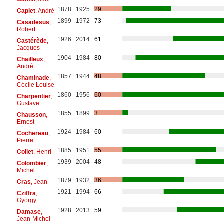
1878
1925
29
Caplet
, André
1899
1972
73
Casadesus
,
Robert
1926
2014
61
Castérède
,
Jacques
1904
1984
80
Chailleux
,
André
1857
1944
48
Chaminade
,
Cécile Louise
1860
1956
60
Charpentier
,
Gustave
1855
1899
3
Chausson
,
Ernest
1924
1984
60
Cochereau
,
Pierre
1885
1951
55
Collet
, Henri
1939
2004
48
Colombier
,
Michel
1879
1932
36
Cras
, Jean
1921
1994
66
Cziffra
,
György
1928
2013
59
Damase
,
Jean-Michel