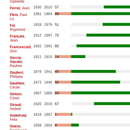
Gabrielle
1930
2010
57
Ferrat
, Jean
1881
1984
88
Flem
, Paul
Le
1928
1979
51
Fol
,
Raymond
1912
1997
75
Françaix
,
Jean
1902
1991
85
Francescatti
,
Zino
1821
1910
14
Garcia-
Viardot
,
Pauline
1879
1941
45
Gaubert
,
Philippe
1873
1946
50
Gauthiez
,
Cécile
1867
1960
64
Geloso
,
César
1920
2016
67
Giraud
,
Hubert
1818
1897
1
Godefroid
,
Felix
1858
1904
8
Goens
,