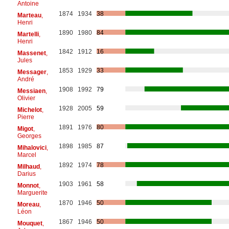
Antoine
1874
1934
38
Marteau
,
Henri
1890
1980
84
Martelli
,
Henri
1842
1912
16
Massenet
,
Jules
1853
1929
33
Messager
,
André
1908
1992
79
Messiaen
,
Olivier
1928
2005
59
Michelot
,
Pierre
1891
1976
80
Migot
,
Georges
1898
1985
87
Mihalovici
,
Marcel
1892
1974
78
Milhaud
,
Darius
1903
1961
58
Monnot
,
Marguerite
1870
1946
50
Moreau
,
Léon
1867
1946
50
Mouquet
,