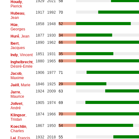
1929
2021
58
Houdy
,
Pierick
1917
1992
70
Hubeau
,
Jean
1858
1948
52
Hüe
,
Georges
1877
1930
34
Huré
, Jean
1890
1962
66
Ibert
,
Jacques
1851
1931
35
Indy
, Vincent
1880
1965
69
Inghelbrecht
,
Désiré-Emile
1906
1977
71
Jacob
,
Maxime
1846
1925
29
Jaëll
, Marie
1924
2009
63
Jarre
,
Maurice
1905
1974
69
Jolivet
,
André
1874
1966
70
Klingsor
,
Tristan
1867
1950
54
Koechlin
,
Charles
1932
2018
55
Lai
, Francis