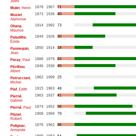
Jules
1878
1967
71
Mulet
, Henri
1873
1936
40
Mustel
,
Alphonse
1914
1992
73
Ohana
,
Maurice
1844
1926
30
Paladilhe
,
Émile
1850
1914
18
Pannequin
,
Jean
1886
1979
83
Paray
, Paul
1846
1936
40
Périlhou
,
Albert
1962
1999
25
Petrucciani
,
Michel
1915
1963
48
Piaf
, Edith
1863
1937
41
Pierné
,
Gabriel
1874
1952
56
Pierné
, Paul
1908
1994
79
Planel
,
Robert
1876
1962
66
Polignac
,
Armande
1899
1963
64