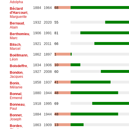
Adolpha
1884
1964
68
Béclard
d'Harcourt
,
Marguerite
1932
2020
55
Bernaud
,
Alain
1906
1991
81
Berthomieu
,
Marc
1921
2011
66
Bitsch
,
Marcel
1862
1897
1
Boëllmann
,
Léon
1834
1906
10
Boisdeffre
,
1927
2008
60
Bondon
,
Jacques
1858
1937
41
Bonis
,
Mélanie
1880
1944
48
Bonnal
,
Ermend
1918
1995
69
Bonneau
,
Paul
1884
1944
48
Bonnet
,
Joseph
1863
1909
13
Bordes
,