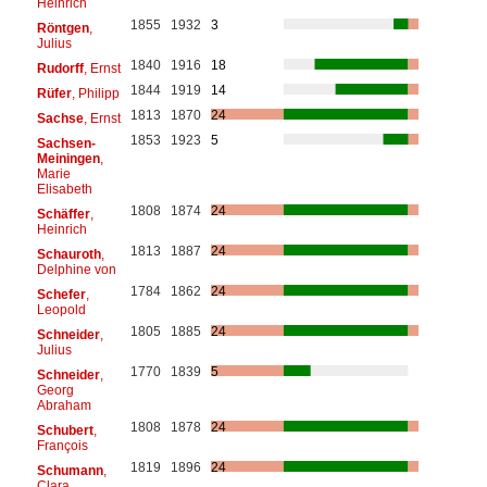
Heinrich
1855
1932
3
Röntgen
,
Julius
1840
1916
18
Rudorff
, Ernst
1844
1919
14
Rüfer
, Philipp
1813
1870
24
Sachse
, Ernst
1853
1923
5
Sachsen-
Meiningen
,
Marie
Elisabeth
1808
1874
24
Schäffer
,
Heinrich
1813
1887
24
Schauroth
,
Delphine von
1784
1862
24
Schefer
,
Leopold
1805
1885
24
Schneider
,
Julius
1770
1839
5
Schneider
,
Georg
Abraham
1808
1878
24
Schubert
,
François
1819
1896
24
Schumann
,
Clara