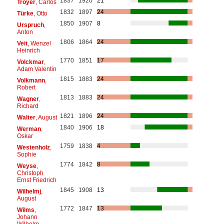
1837
1920
21
Troyer
, Carlos
1832
1897
24
Türke
, Otto
1850
1907
8
Urspruch
,
Anton
1806
1864
24
Veit
, Wenzel
Heinrich
1770
1851
17
Volckmar
,
Adam Valentin
1815
1883
24
Volkmann
,
Robert
1813
1883
24
Wagner
,
Richard
1821
1896
24
Walter
, August
1840
1906
18
Werman
,
Oskar
1759
1838
4
Westenholz
,
Sophie
1774
1842
8
Weyse
,
Christoph
Ernst Friedrich
1845
1908
13
Wilhelmj
,
August
1772
1847
13
Wilms
,
Johann
Wilhelm