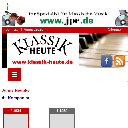
Anzeige
Sonntag, 9. August 2026
Sitemap
≡
≡
Julius Reubke
dt. Komponist
* 1834
† 1858