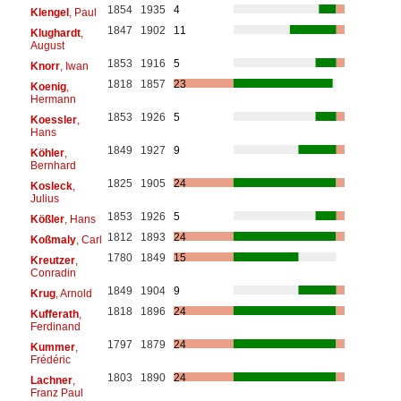
1854
1935
4
Klengel
, Paul
1847
1902
11
Klughardt
,
August
1853
1916
5
Knorr
, Iwan
1818
1857
23
Koenig
,
Hermann
1853
1926
5
Koessler
,
Hans
1849
1927
9
Köhler
,
Bernhard
1825
1905
24
Kosleck
,
Julius
1853
1926
5
Kößler
, Hans
1812
1893
24
Koßmaly
, Carl
1780
1849
15
Kreutzer
,
Conradin
1849
1904
9
Krug
, Arnold
1818
1896
24
Kufferath
,
Ferdinand
1797
1879
24
Kummer
,
Frédéric
1803
1890
24
Lachner
,
Franz Paul