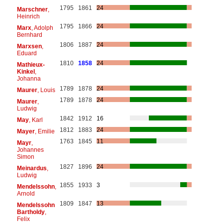
1795
1861
24
Marschner
,
Heinrich
1795
1866
24
Marx
, Adolph
Bernhard
1806
1887
24
Marxsen
,
Eduard
1810
1858
24
Mathieux-
Kinkel
,
Johanna
1789
1878
24
Maurer
, Louis
1789
1878
24
Maurer
,
Ludwig
1842
1912
16
May
, Karl
1812
1883
24
Mayer
, Emilie
1763
1845
11
Mayr
,
Johannes
Simon
1827
1896
24
Meinardus
,
Ludwig
1855
1933
3
Mendelssohn
,
Arnold
1809
1847
13
Mendelssohn
Bartholdy
,
Felix