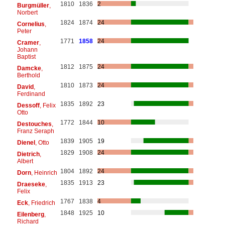
1810
1836
2
Burgmüller
,
Norbert
1824
1874
24
Cornelius
,
Peter
1771
1858
24
Cramer
,
Johann
Baptist
1812
1875
24
Damcke
,
Berthold
1810
1873
24
David
,
Ferdinand
1835
1892
23
Dessoff
, Felix
Otto
1772
1844
10
Destouches
,
Franz Seraph
1839
1905
19
Dienel
, Otto
1829
1908
24
Dietrich
,
Albert
1804
1892
24
Dorn
, Heinrich
1835
1913
23
Draeseke
,
Felix
1767
1838
4
Eck
, Friedrich
1848
1925
10
Eilenberg
,
Richard