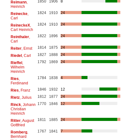
1850
1906
8
Reimann
,
Heinrich
1824
1910
24
Reinecke
,
Carl
1824
1910
24
ReineckeX
,
Carl Heinrich
1822
1896
24
Reinthaler
,
Carl
1814
1875
24
Reiter
, Ernst
1827
1888
24
Riedel
, Carl
1792
1869
24
Rieffel
,
Wilhelm
Heinrich
1784
1838
4
Ries
,
Ferdinand
1846
1932
12
Ries
, Franz
1812
1877
24
Rietz
, Julius
1770
1846
12
Rinck
, Johann
Christian
Heinrich
1811
1885
24
Ritter
, August
Gottfried
1767
1841
7
Romberg
,
Bernhard