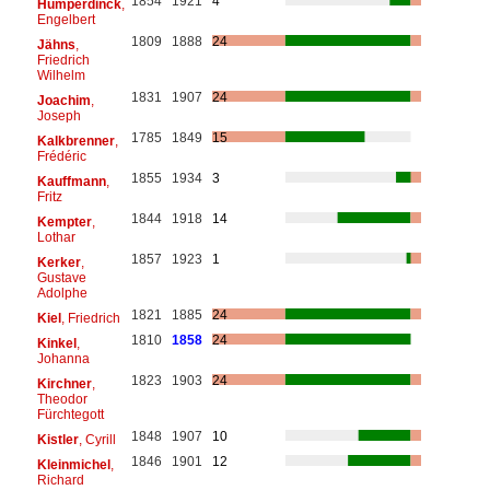
1854
1921
4
Humperdinck
,
Engelbert
1809
1888
24
Jähns
,
Friedrich
Wilhelm
1831
1907
24
Joachim
,
Joseph
1785
1849
15
Kalkbrenner
,
Frédéric
1855
1934
3
Kauffmann
,
Fritz
1844
1918
14
Kempter
,
Lothar
1857
1923
1
Kerker
,
Gustave
Adolphe
1821
1885
24
Kiel
, Friedrich
1810
1858
24
Kinkel
,
Johanna
1823
1903
24
Kirchner
,
Theodor
Fürchtegott
1848
1907
10
Kistler
, Cyrill
1846
1901
12
Kleinmichel
,
Richard