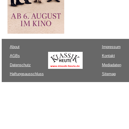
About
Impressum
AGBs
Kontakt
Datenschutz
Mediadaten
Haftungsausschluss
Sitemap