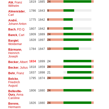
1819
1885
24
Abt
, Franz
Wilhelm
1786
1843
9
Almenräder
,
Carl
1775
1842
8
André
,
Johann Anton
1807
1842
8
Bach
, P.D.Q.
1809
1889
24
Banck
, Carl
1828
1897
24
Bargiel
,
Woldemar
1784
1847
13
Bärmann
,
Heinrich
Joseph
1834
1899
24
Becker
, Albert
1818
1859
24
Becker
, Julius
1837
1898
21
Behr
, Franz
1795
1874
24
Belcke
,
Friedrich
August
1806
1880
24
Belleville-
Oury
, Anna
Caroline
1826
1880
24
Berens
,
Hermann