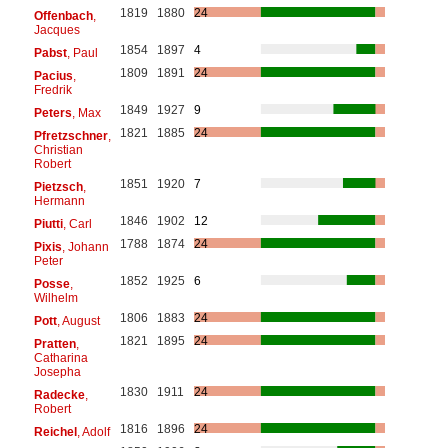
1819
1880
24
Offenbach
,
Jacques
1854
1897
4
Pabst
, Paul
1809
1891
24
Pacius
,
Fredrik
1849
1927
9
Peters
, Max
1821
1885
24
Pfretzschner
,
Christian
Robert
1851
1920
7
Pietzsch
,
Hermann
1846
1902
12
Piutti
, Carl
1788
1874
24
Pixis
, Johann
Peter
1852
1925
6
Posse
,
Wilhelm
1806
1883
24
Pott
, August
1821
1895
24
Pratten
,
Catharina
Josepha
1830
1911
24
Radecke
,
Robert
1816
1896
24
Reichel
, Adolf