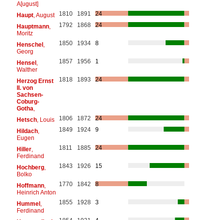
A[ugust]
1810
1891
24
Haupt
, August
1792
1868
24
Hauptmann
,
Moritz
1850
1934
8
Henschel
,
Georg
1857
1956
1
Hensel
,
Walther
1818
1893
24
Herzog Ernst
II. von
Sachsen-
Coburg-
Gotha
,
1806
1872
24
Hetsch
, Louis
1849
1924
9
Hildach
,
Eugen
1811
1885
24
Hiller
,
Ferdinand
1843
1926
15
Hochberg
,
Bolko
1770
1842
8
Hoffmann
,
Heinrich Anton
1855
1928
3
Hummel
,
Ferdinand