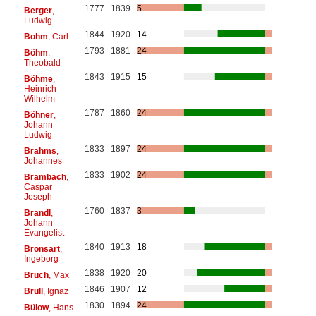
1777
1839
5
Berger
,
Ludwig
1844
1920
14
Bohm
, Carl
1793
1881
24
Böhm
,
Theobald
1843
1915
15
Böhme
,
Heinrich
Wilhelm
1787
1860
24
Böhner
,
Johann
Ludwig
1833
1897
24
Brahms
,
Johannes
1833
1902
24
Brambach
,
Caspar
Joseph
1760
1837
3
Brandl
,
Johann
Evangelist
1840
1913
18
Bronsart
,
Ingeborg
1838
1920
20
Bruch
, Max
1846
1907
12
Brüll
, Ignaz
1830
1894
24
Bülow
, Hans