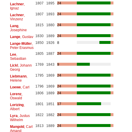
1807
1895
24
Lachner
,
Ignaz
1807
1893
24
Lachner
,
Vinzenz
1815
1880
24
Lang
,
Josephine
1830
1889
24
Lange
, Gustav
1850
1926
8
Lange-Müller
,
Peter Erasmus
1805
1887
24
Lee
,
Sebastian
1769
1843
9
Lickl
, Johann
Georg
1795
1869
24
Liebmann
,
Helene
1796
1869
24
Loewe
, Carl
1806
1889
24
Lorenz
,
Oswald
1801
1851
17
Lortzing
,
Albert
1822
1882
24
Lyra
, Justus
Wilhelm
1813
1889
24
Mangold
, Carl
Amand