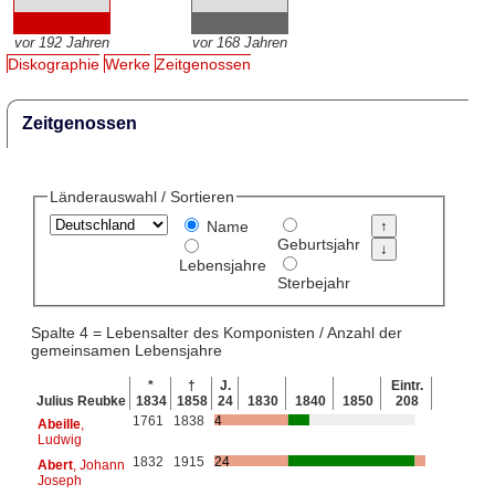
vor 192 Jahren
vor 168 Jahren
Diskographie
Werke
Zeitgenossen
Zeitgenossen
Länderauswahl / Sortieren
Name
Geburtsjahr
Lebensjahre
Sterbejahr
Spalte 4 = Lebensalter des Komponisten / Anzahl der
gemeinsamen Lebensjahre
*
†
J.
Eintr.
Julius Reubke
1834
1858
24
1830
1840
1850
208
1761
1838
4
Abeille
,
Ludwig
1832
1915
24
Abert
, Johann
Joseph