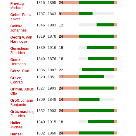
1816
1895
24
Freytag
,
Michael
1787
1843
9
Gebel
, Franz
Xaver
1846
1903
12
Gelbke
,
Johannes
1819
1878
24
Georg V. von
Hannover
,
1839
1916
19
Gernsheim
,
Friedrich
1840
1876
18
Goetz
,
Hermann
1836
1887
22
Götze
, Carl
1820
1851
17
Greve
,
Conrad
1827
1903
24
Grimm
, Julius
Otto
1809
1848
14
Groß
, Johann
Benjamin
1832
1903
24
Grützmacher
,
Friedrich
1840
1915
18
Haller
,
Michael
1832
1860
24
Hänsel
,