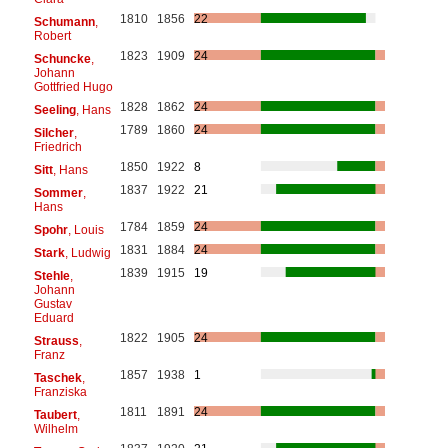
1810
1856
22
Schumann
,
Robert
1823
1909
24
Schuncke
,
Johann
Gottfried Hugo
1828
1862
24
Seeling
, Hans
1789
1860
24
Silcher
,
Friedrich
1850
1922
8
Sitt
, Hans
1837
1922
21
Sommer
,
Hans
1784
1859
24
Spohr
, Louis
1831
1884
24
Stark
, Ludwig
1839
1915
19
Stehle
,
Johann
Gustav
Eduard
1822
1905
24
Strauss
,
Franz
1857
1938
1
Taschek
,
Franziska
1811
1891
24
Taubert
,
Wilhelm