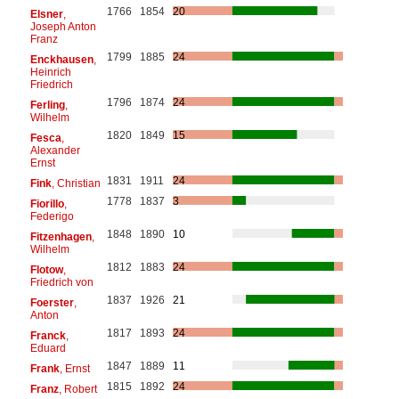
1766
1854
20
Elsner
,
Joseph Anton
Franz
1799
1885
24
Enckhausen
,
Heinrich
Friedrich
1796
1874
24
Ferling
,
Wilhelm
1820
1849
15
Fesca
,
Alexander
Ernst
1831
1911
24
Fink
, Christian
1778
1837
3
Fiorillo
,
Federigo
1848
1890
10
Fitzenhagen
,
Wilhelm
1812
1883
24
Flotow
,
Friedrich von
1837
1926
21
Foerster
,
Anton
1817
1893
24
Franck
,
Eduard
1847
1889
11
Frank
, Ernst
1815
1892
24
Franz
, Robert