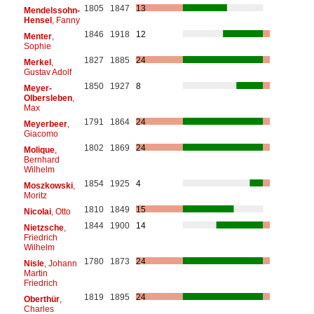
1805
1847
13
Mendelssohn-
Hensel
, Fanny
1846
1918
12
Menter
,
Sophie
1827
1885
24
Merkel
,
Gustav Adolf
1850
1927
8
Meyer-
Olbersleben
,
Max
1791
1864
24
Meyerbeer
,
Giacomo
1802
1869
24
Molique
,
Bernhard
Wilhelm
1854
1925
4
Moszkowski
,
Moritz
1810
1849
15
Nicolai
, Otto
1844
1900
14
Nietzsche
,
Friedrich
Wilhelm
1780
1873
24
Nisle
, Johann
Martin
Friedrich
1819
1895
24
Oberthür
,
Charles